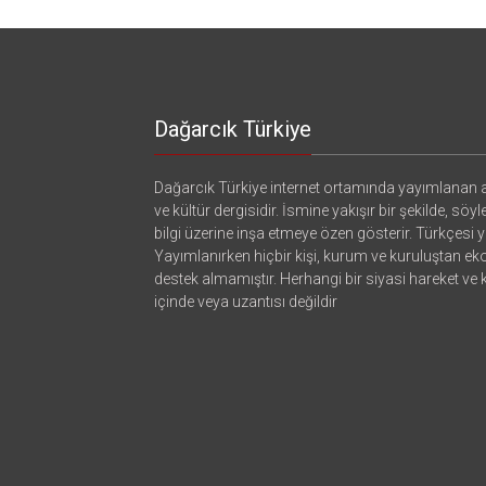
Bilgi
Savaşları-
için
Dağarcık Türkiye
Dağarcık Türkiye internet ortamında yayımlanan a
ve kültür dergisidir. İsmine yakışır bir şekilde, söyl
bilgi üzerine inşa etmeye özen gösterir. Türkçesi ya
Yayımlanırken hiçbir kişi, kurum ve kuruluştan e
destek almamıştır. Herhangi bir siyasi hareket ve
içinde veya uzantısı değildir