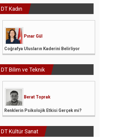
DT Kadın
Pınar Gül
Coğrafya Ulusların Kaderini Belirliyor
DT Bilim ve Teknik
Berat Toprak
Renklerin Psikolojik Etkisi Gerçek mi?
DT Kültür Sanat