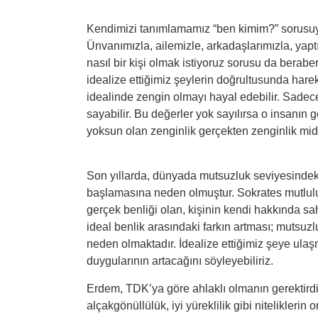
Kendimizi tanımlamamız “ben kimim?” sorusuyla
Ünvanımızla, ailemizle, arkadaşlarımızla, yap
nasıl bir kişi olmak istiyoruz sorusu da berabe
idealize ettiğimiz şeylerin doğrultusunda hare
idealinde zengin olmayı hayal edebilir. Sadece
sayabilir. Bu değerler yok sayılırsa o insanın
yoksun olan zenginlik gerçekten zenginlik mid
Son yıllarda, dünyada mutsuzluk seviyesindeki
başlamasına neden olmuştur. Sokrates mutluluğ
gerçek benliği olan, kişinin kendi hakkında sahi
ideal benlik arasındaki farkın artması; mutsuz
neden olmaktadır. İdealize ettiğimiz şeye ul
duygularının artacağını söyleyebiliriz.
Erdem, TDK’ya göre ahlaklı olmanın gerektirdiği
alçakgönüllülük, iyi yüreklilik gibi nitelikleri