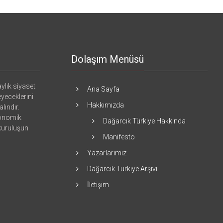
1
Dolaşım Menüsü
ylık siyaset
Ana Sayfa
eyeceklerini
Hakkımızda
lındır.
konomik
Dağarcık Türkiye Hakkında
 kuruluşun
Manifesto
Yazarlarımız
Dağarcık Türkiye Arşivi
İletişim