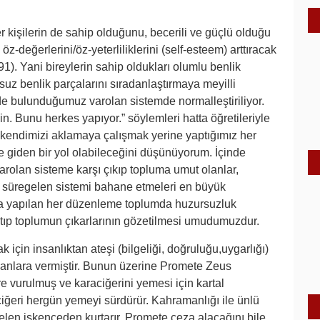
er kişilerin de sahip olduğunu, becerili ve güçlü olduğu
-değerlerini/öz-yeterliliklerini (self-esteem) arttıracak
). Yani bireylerin sahip oldukları olumlu benlik
msuz benlik parçalarını sıradanlaştırmaya meyilli
nde bulunduğumuz varolan sistemde normalleştiriliyor.
. Bunu herkes yapıyor.” söylemleri hatta öğretileriyle
k kendimizi aklamaya çalışmak yerine yaptığımız her
 giden bir yol olabileceğini düşünüyorum. İçinde
rolan sisteme karşı çıkıp topluma umut olanlar,
ve süregelen sistemi bahane etmeleri en büyük
da yapılan her düzenleme toplumda huzursuzluk
 atıp toplumun çıkarlarının gözetilmesi umudumuzdur.
için insanlıktan ateşi (bilgeliği, doğruluğu,uygarlığı)
nsanlara vermiştir. Bunun üzerine Promete Zeus
re vurulmuş ve karaciğerini yemesi için kartal
ciğeri hergün yemeyi sürdürür. Kahramanlığı ile ünlü
elen işkenceden kurtarır. Promete ceza alacağını bile