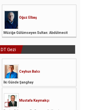
Oğuz Elbaş
Müziğe Gülümseyen Sultan: Abdülmecit
DT Gezi
Ceyhun Balcı
İki Günde Şanghay
Mustafa Kaymakçı