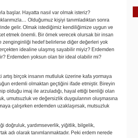
 başlar. Hayatta nasıl var olmak isteriz?
tıklarımızla… Olduğumuz kişiyi tanımladıktan sonra
rinde gelir. Olmak istediğimiz kendiliğimize uygun ve
ket etmek önemli. Bir örnek verecek olursak bir insan
 zenginginliği hedef belirlerse diğer değerleri yok
 gerçekten idealine ulaşmış sayabilir miyiz? Erdemden
ir? Erdemden yoksun olan bir ideal olabilir mi?
 artış birçok insanın mutluluk üzerine kafa yormaya
un erdemli olmaktan geçtiğini ifade etmiştir. Bireyin
p olduğu imaj ile arzuladığı, hayal ettiği benliği olan
luk, umutsuzluk ve değersizlik duygularının oluşmasına
aşmaya çalışırken erdemden uzaklaşırsak, mutsuzluk
 doğruluk, yardımseverlik, yiğitlik, bilgelik,
n ortak adı olarak tanımlanmaktadır. Peki erdem nerede