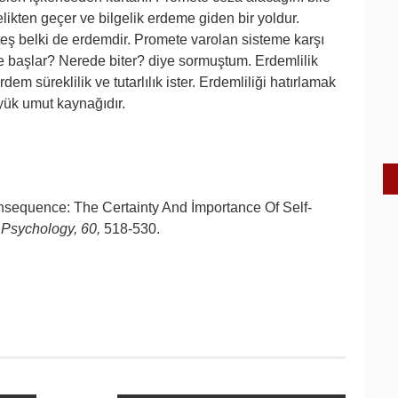
gelikten geçer ve bilgelik erdeme giden bir yoldur.
eş belki de erdemdir. Promete varolan sisteme karşı
e başlar? Nerede biter? diye sormuştum. Erdemlilik
em süreklilik ve tutarlılık ister. Erdemliliği hatırlamak
yük umut kaynağıdır.
sequence: The Certainty And İmportance Of Self-
 Psychology, 60,
518-530.