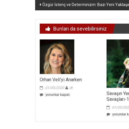
Yazı
Özgür İstenç ve Determinizm: Bazı Yeni Yaklaşı
dolaşımı
Bunları da sevebilirsiniz
Orhan Veli’yi Anarken
01/05/2020
dt
Savaşın Yen
Orhan
yorumlar kapalı
Savaşları-
Veli’yi
Anarken
01/03/20
için
Savaşın
yorumlar k
Yeni
Yüzü: