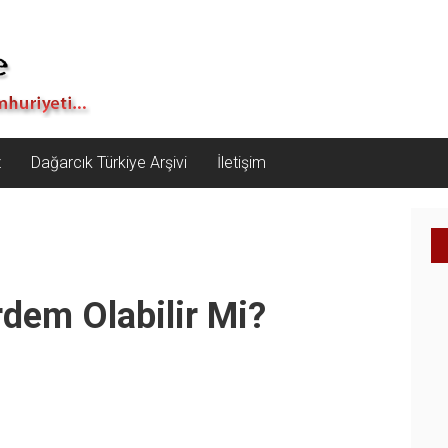
z
Dağarcık Türkiye Arşivi
İletişim
rdem Olabilir Mi?