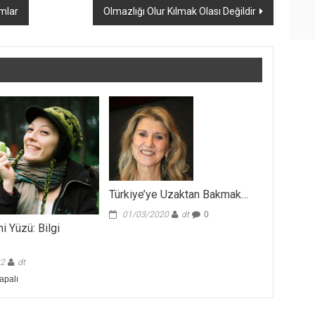
mlar
Olmazlığı Olur Kılmak Olası Değildir
Türkiye’ye Uzaktan Bakmak…
01/03/2020
dt
0
i Yüzü: Bilgi
1
22
dt
apalı