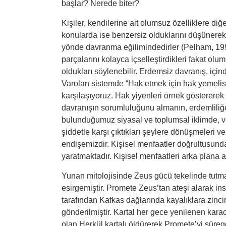
başlar? Nerede biter?
Kişiler, kendilerine ait olumsuz özelliklere diğ
konularda ise benzersiz olduklarını düşünerek öz
yönde davranma eğilimindedirler (Pelham, 1991
parçalarını kolayca içselleştirdikleri fakat olu
oldukları söylenebilir. Erdemsiz davranış, içi
Varolan sistemde “Hak etmek için hak yemelisin
karşılaşıyoruz. Hak yiyenleri örnek gösterere
davranışın sorumluluğunu almanın, erdemliliğe
bulunduğumuz siyasal ve toplumsal iklimde, va
şiddetle karşı çıktıkları şeylere dönüşmeleri 
endişemizdir. Kişisel menfaatler doğrultusun
yaratmaktadır. Kişisel menfaatleri arka plana
Yunan mitolojisinde Zeus gücü tekelinde tutmak 
esirgemiştir. Promete Zeus’tan ateşi alarak i
tarafından Kafkas dağlarında kayalıklara zinci
gönderilmiştir. Kartal her gece yenilenen kara
olan Herkül kartalı öldürerek Promete’yi süreg