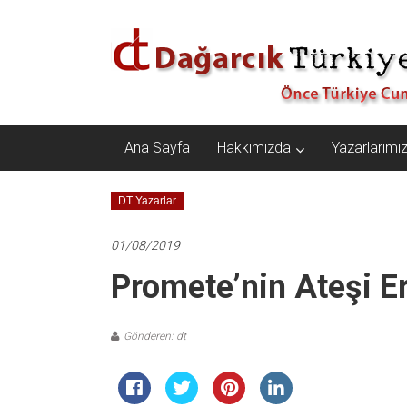
İçeriğe
Dağarcık
geç
Türkiye
Önce
Türkiye
Cumhuriyeti…
Ana Sayfa
Hakkımızda
Yazarlarımı
DT Yazarlar
01/08/2019
Promete’nin Ateşi E
Gönderen: dt