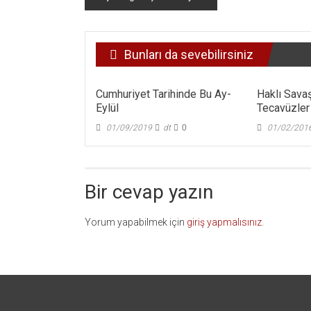
dolaşımı
Bunları da sevebilirsiniz
Cumhuriyet Tarihinde Bu Ay-
Haklı Savaş
Eylül
Tecavüzler
01/09/2019
dt
0
01/02/201
Bir cevap yazın
Yorum yapabilmek için
giriş yapmalısınız
.