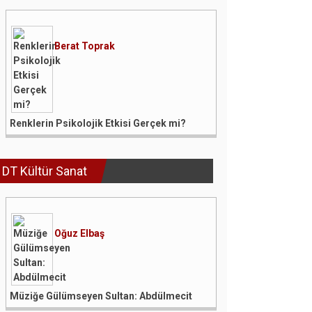
Berat Toprak
Renklerin Psikolojik Etkisi Gerçek mi?
DT Kültür Sanat
Oğuz Elbaş
Müziğe Gülümseyen Sultan: Abdülmecit