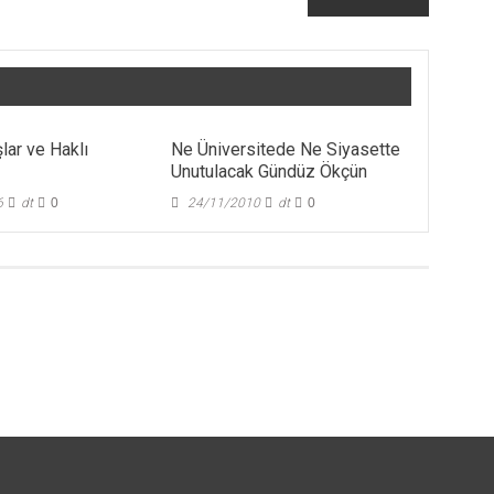
lar ve Haklı
Ne Üniversitede Ne Siyasette
Unutulacak Gündüz Ökçün
6
dt
0
24/11/2010
dt
0