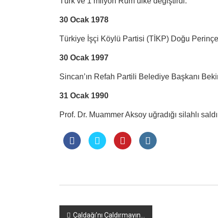
Türk ve 1 milyon Rum ülke değiştirdi.
30 Ocak 1978
Türkiye İşçi Köylü Partisi (TİKP) Doğu Perinç
30 Ocak 1997
Sincan’ın Refah Partili Belediye Başkanı Bekir
31 Ocak 1990
Prof. Dr. Muammer Aksoy uğradığı silahlı saldı
Yazı
Çaldağı’nı Çaldırmayın…