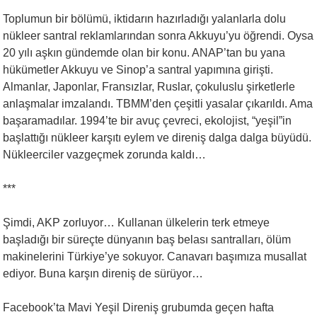
Toplumun bir bölümü, iktidarın hazırladığı yalanlarla dolu
nükleer santral reklamlarından sonra Akkuyu’yu öğrendi. Oysa
20 yılı aşkın gündemde olan bir konu. ANAP’tan bu yana
hükümetler Akkuyu ve Sinop’a santral yapımına girişti.
Almanlar, Japonlar, Fransızlar, Ruslar, çokuluslu şirketlerle
anlaşmalar imzalandı. TBMM’den çeşitli yasalar çıkarıldı. Ama
başaramadılar. 1994’te bir avuç çevreci, ekolojist, “yeşil”in
başlattığı nükleer karşıtı eylem ve direniş dalga dalga büyüdü.
Nükleerciler vazgeçmek zorunda kaldı…
***
Şimdi, AKP zorluyor… Kullanan ülkelerin terk etmeye
başladığı bir süreçte dünyanın baş belası santralları, ölüm
makinelerini Türkiye’ye sokuyor. Canavarı başımıza musallat
ediyor. Buna karşın direniş de sürüyor…
Facebook’ta Mavi Yeşil Direniş grubumda geçen hafta