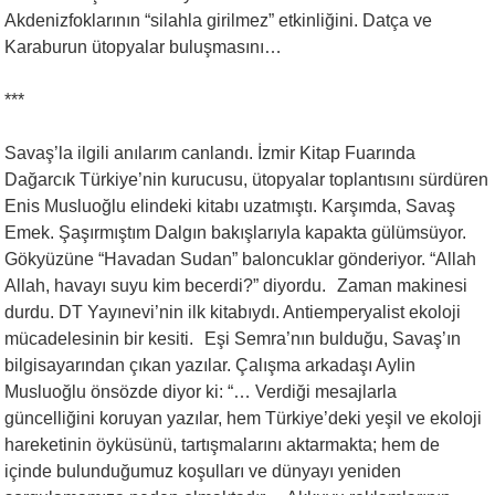
Akdenizfoklarının “silahla girilmez” etkinliğini. Datça ve
Karaburun ütopyalar buluşmasını…
***
Savaş’la ilgili anılarım canlandı. İzmir Kitap Fuarında
Dağarcık Türkiye’nin kurucusu, ütopyalar toplantısını sürdüren
Enis Musluoğlu elindeki kitabı uzatmıştı. Karşımda, Savaş
Emek. Şaşırmıştım Dalgın bakışlarıyla kapakta gülümsüyor.
Gökyüzüne “Havadan Sudan” baloncuklar gönderiyor. “Allah
Allah, havayı suyu kim becerdi?” diyordu. Zaman makinesi
durdu. DT Yayınevi’nin ilk kitabıydı. Antiemperyalist ekoloji
mücadelesinin bir kesiti. Eşi Semra’nın bulduğu, Savaş’ın
bilgisayarından çıkan yazılar. Çalışma arkadaşı Aylin
Musluoğlu önsözde diyor ki: “… Verdiği mesajlarla
güncelliğini koruyan yazılar, hem Türkiye’deki yeşil ve ekoloji
hareketinin öyküsünü, tartışmalarını aktarmakta; hem de
içinde bulunduğumuz koşulları ve dünyayı yeniden