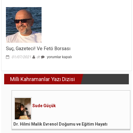
Nedir?
için
Suç, Gazeteci! Ve Fetö Borsası
Suç,
01/07/2021
dt
yorumlar kapalı
Gazeteci!
Ve
Fetö
Milli Kahramanlar Yazı Dizisi
Borsası
için
Sude Güçük
Dr. Hilmi Malik Evrenol Doğumu ve Eğitim Hayatı