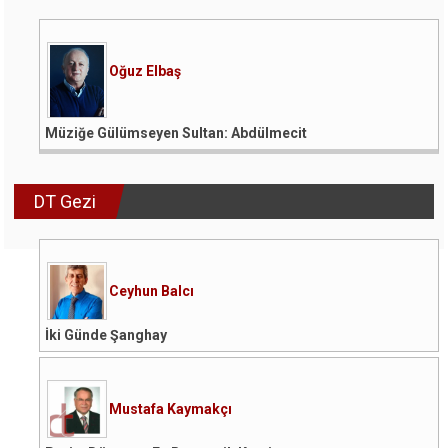
Oğuz Elbaş
Müziğe Gülümseyen Sultan: Abdülmecit
DT Gezi
Ceyhun Balcı
İki Günde Şanghay
Mustafa Kaymakçı