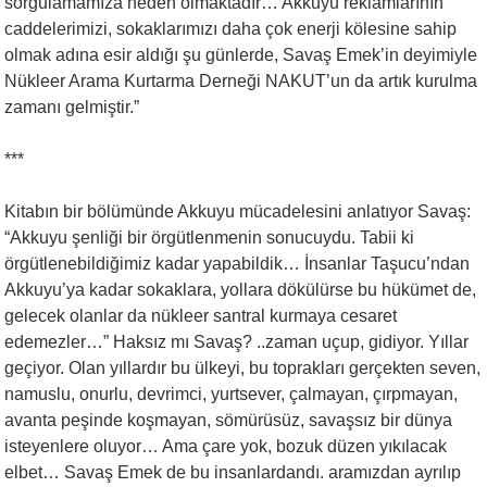
sorgulamamıza neden olmaktadır… Akkuyu reklamlarının
caddelerimizi, sokaklarımızı daha çok enerji kölesine sahip
olmak adına esir aldığı şu günlerde, Savaş Emek’in deyimiyle
Nükleer Arama Kurtarma Derneği NAKUT’un da artık kurulma
zamanı gelmiştir.”
***
Kitabın bir bölümünde Akkuyu mücadelesini anlatıyor Savaş:
“Akkuyu şenliği bir örgütlenmenin sonucuydu. Tabii ki
örgütlenebildiğimiz kadar yapabildik… İnsanlar Taşucu’ndan
Akkuyu’ya kadar sokaklara, yollara dökülürse bu hükümet de,
gelecek olanlar da nükleer santral kurmaya cesaret
edemezler…” Haksız mı Savaş? ..zaman uçup, gidiyor. Yıllar
geçiyor. Olan yıllardır bu ülkeyi, bu toprakları gerçekten seven,
namuslu, onurlu, devrimci, yurtsever, çalmayan, çırpmayan,
avanta peşinde koşmayan, sömürüsüz, savaşsız bir dünya
isteyenlere oluyor… Ama çare yok, bozuk düzen yıkılacak
elbet… Savaş Emek de bu insanlardandı. aramızdan ayrılıp