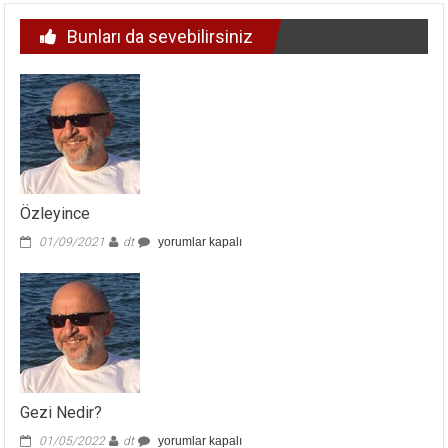
Bunları da sevebilirsiniz
Özleyince
Özleyince
01/09/2021
dt
yorumlar kapalı
için
Gezi Nedir?
Gezi
01/05/2022
dt
yorumlar kapalı