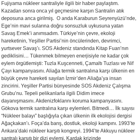
Fujiyama nükleer santraliyle ilgili bir haber paylaştım.
Kazadan sonra onca yıl geçmesine karşın Santralin atık
deposuna anca girilmiş. O anda Karaburun Seyrenyüzü’nde,
Ege’nin mavi sularına doğru sonsuzluk uykusuna yatan
Savaş Emek’i anımsadım. Türkiye’nin çevre, ekoloji
hareketinin, Yeşiller Partisi’nin öncülerinden, devrimci,
yurtsever Savaş’ı. SOS Akdeniz standında Kitap Fuarı’nın
gediklisini… Tükenmek bilmeyen enerjisiyle ne kadar çok
eylem örgütlemişti: Tuzla Kuşcenneti, Çamaltı Tuzlası ve Nif
Çayı kampanyasını. Aliağa termik santralına karşı ülkenin en
büyük çevre hareketi sayılan İzmir’den Aliağa’ya insan
zincirini. Yeşiller Partisi bünyesinde SOS Akdeniz Çalışma
Grubu’nu. Tepeli pelikanlarla ilgili Didim imece
dayanışmasını. Akdenizfoklarını koruma kampanyasını.
Gökova termik santralına karşı eylemleri. Bitmedi… İlk sayısı
“Nükleer balayı” başlığıyla çıkan ülkenin ilk ekolojisi dergisi
Ağaçkakan’ı. Foça’da barış, dostluk, ekoloji kampını. 1993’te
Ankara’daki nükleer karşıtı kongreyi. 1994’te Akkuyu nükleer
santralı karşıtı bir dizi eylemi. Kardak krizinde