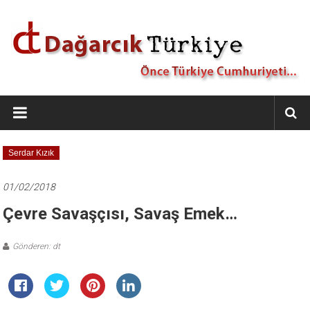
İçeriğe
geç
Dağarcık
Türkiye
Önce
Serdar Kızık
Türkiye
Cumhuriyeti…
01/02/2018
Çevre Savaşçısı, Savaş Emek…
Gönderen: dt