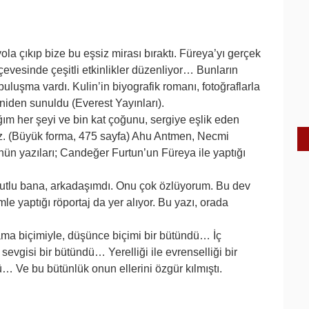
la çıkıp bize bu eşsiz mirası bıraktı. Füreya’yı gerçek
vesinde çeşitli etkinlikler düzenliyor… Bunların
buluşma vardı. Kulin’in biyografik romanı, fotoğraflarla
eniden sunuldu (Everest Yayınları).
ım her şeyi ve bin kat çoğunu, sergiye eşlik eden
niz. (Büyük forma, 475 sayfa) Ahu Antmen, Necmi
ün yazıları; Candeğer Furtun’un Füreya ile yaptığı
utlu bana, arkadaşımdı. Onu çok özlüyorum. Bu dev
 yaptığı röportaj da yer alıyor. Bu yazı, orada
ama biçimiyle, düşünce biçimi bir bütündü… İç
vgisi bir bütündü… Yerelliği ile evrenselliği bir
ü… Ve bu bütünlük onun ellerini özgür kılmıştı.