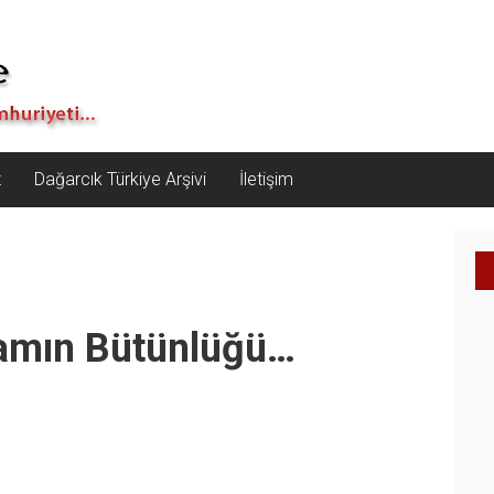
z
Dağarcık Türkiye Arşivi
İletişim
şamın Bütünlüğü…