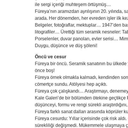
ile sergi içeriği muhteşem örtüşmüş…
Füreya’nın aramızdan ayrılışının 20. yılında, s
arada. Her dönemden, her evreden işler ilk kez 
Belgeler, fotoğraflar, mektuplar… 1947’den baş
litografiler… Ürettiği tüm seramik nesneler: T
Porselenler, duvar panoları, evler serisi… Mima
Duygu, düşünce ve düş şöleni!
Öncü ve cesur
Füreya bir öncü. Seramik sanatının bu ülkede
önce boş!
Füreya örnek olmakla kalmadı, kendinden sonra 
cömertçe sundu. Atölyesi hep açıktı.
Füreya çok çalışkandı… Araştırmayı, denemey
Kale Galeri’de bir bölümden ötekine geçtikçe Fü
düşünceyi, formu ve rengi sürekli araştırdığını,
Füreya farklı sanat dalları arasında köprüler 
Füreya cesurdu: Yıllar içerisinde çok risk aldı. 
sürekliliği değişmedi. Mükemmele ulaşmaya çal