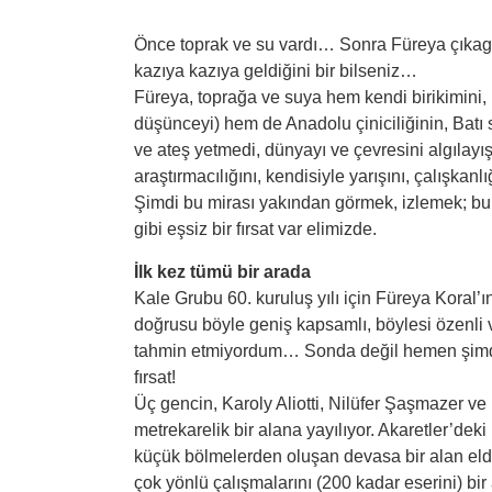
Önce toprak ve su vardı… Sonra Füreya çıkageld
kazıya kazıya geldiğini bir bilseniz…
Füreya, toprağa ve suya hem kendi birikimini, (
düşünceyi) hem de Anadolu çiniciliğinin, Batı sa
ve ateş yetmedi, dünyayı ve çevresini algılayış
araştırmacılığını, kendisiyle yarışını, çalışkanl
Şimdi bu mirası yakından görmek, izlemek; bu 
gibi eşsiz bir fırsat var elimizde.
İlk kez tümü bir arada
Kale Grubu 60. kuruluş yılı için Füreya Koral’ın
doğrusu böyle geniş kapsamlı, böylesi özenli ve
tahmin etmiyordum… Sonda değil hemen şimdi 
fırsat!
Üç gencin, Karoly Aliotti, Nilüfer Şaşmazer v
metrekarelik bir alana yayılıyor. Akaretler’deki
küçük bölmelerden oluşan devasa bir alan elde 
çok yönlü çalışmalarını (200 kadar eserini) bir