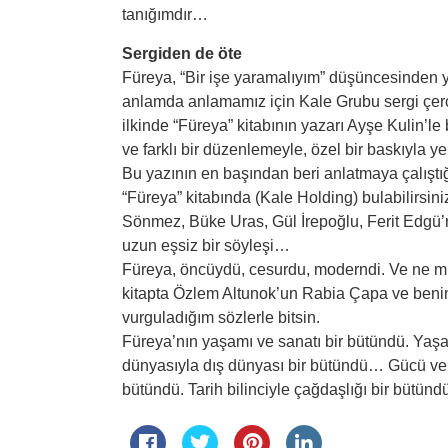
tanığımdır…
Sergiden de öte
Füreya, “Bir işe yaramalıyım” düşüncesinden yo
anlamda anlamamız için Kale Grubu sergi çerçe
ilkinde “Füreya” kitabının yazarı Ayşe Kulin’le 
ve farklı bir düzenlemeyle, özel bir baskıyla y
Bu yazının en başından beri anlatmaya çalıştığ
“Füreya” kitabında (Kale Holding) bulabilirsi
Sönmez, Büke Uras, Gül İrepoğlu, Ferit Edgü’n
uzun eşsiz bir söyleşi…
Füreya, öncüydü, cesurdu, moderndi. Ve ne m
kitapta Özlem Altunok’un Rabia Çapa ve benimle
vurguladığım sözlerle bitsin.
Füreya’nın yaşamı ve sanatı bir bütündü. Yaş
dünyasıyla dış dünyası bir bütündü… Gücü ve se
bütündü. Tarih bilinciyle çağdaşlığı bir bütünd