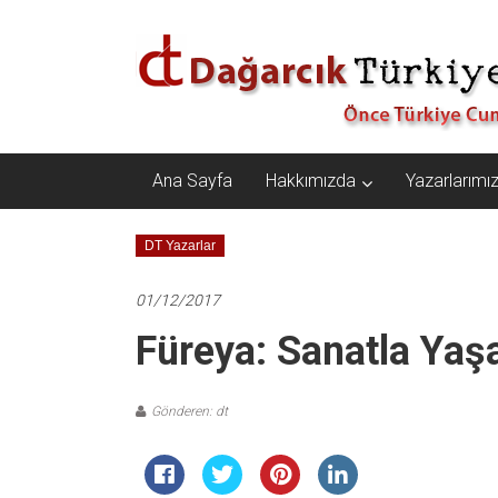
İçeriğe
Dağarcık
geç
Türkiye
Önce
Türkiye
Cumhuriyeti…
Ana Sayfa
Hakkımızda
Yazarlarımı
DT Yazarlar
01/12/2017
Füreya: Sanatla Ya
Gönderen: dt