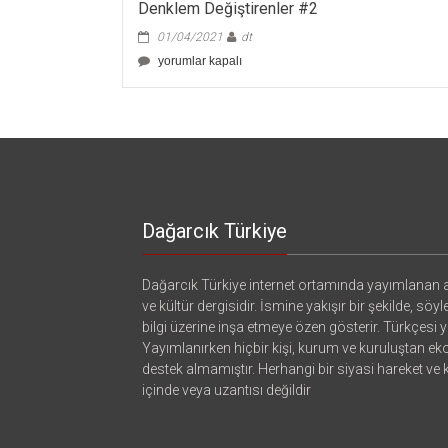
Denklem Değiştirenler #2
01/04/2021
dt
Denklem
yorumlar kapalı
Değiştirenler
#2
için
Dağarcık Türkiye
Dağarcık Türkiye internet ortamında yayımlanan a
ve kültür dergisidir. İsmine yakışır bir şekilde, söyl
bilgi üzerine inşa etmeye özen gösterir. Türkçesi ya
Yayımlanırken hiçbir kişi, kurum ve kuruluştan e
destek almamıştır. Herhangi bir siyasi hareket ve
içinde veya uzantısı değildir