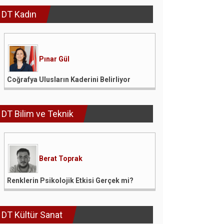
DT Kadın
Pınar Gül
Coğrafya Ulusların Kaderini Belirliyor
DT Bilim ve Teknik
Berat Toprak
Renklerin Psikolojik Etkisi Gerçek mi?
DT Kültür Sanat