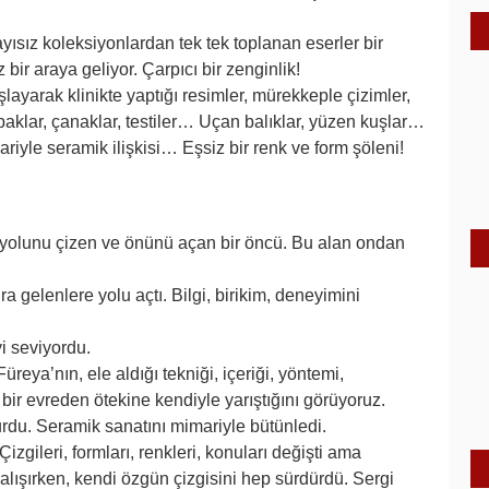
ayısız koleksiyonlardan tek tek toplanan eserler bir
bir araya geliyor. Çarpıcı bir zenginlik!
layarak klinikte yaptığı resimler, mürekkeple çizimler,
abaklar, çanaklar, testiler… Uçan balıklar, yüzen kuşlar…
riyle seramik ilişkisi… Eşsiz bir renk ve form şöleni!
 yolunu çizen ve önünü açan bir öncü. Bu alan ondan
gelenlere yolu açtı. Bilgi, birikim, deneyimini
i seviyordu.
reya’nın, ele aldığı tekniği, içeriği, yöntemi,
 bir evreden ötekine kendiyle yarıştığını görüyoruz.
kurdu. Seramik sanatını mimariyle bütünledi.
Çizgileri, formları, renkleri, konuları değişti ama
ışırken, kendi özgün çizgisini hep sürdürdü. Sergi