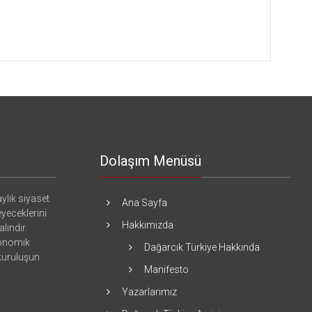
Dolaşım Menüsü
ylık siyaset
Ana Sayfa
eyeceklerini
Hakkımızda
lındır.
konomik
Dağarcık Türkiye Hakkında
 kuruluşun
Manifesto
Yazarlarımız