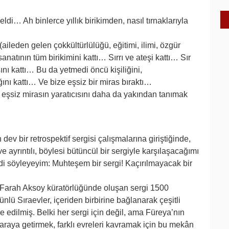
i… Ah binlerce yıllık birikimden, nasıl tırnaklarıyla
aileden gelen çokkültürlülüğü, eğitimi, ilimi, özgür
natının tüm birikimini kattı… Sırrı ve ateşi kattı… Sır
ını kattı… Bu da yetmedi öncü kişiliğini,
ığını kattı… Ve bize eşsiz bir miras bıraktı…
eşsiz mirasın yaratıcısını daha da yakından tanımak
 dev bir retrospektif sergisi çalışmalarına giriştiğinde,
 ayrıntılı, böylesi bütüncül bir sergiyle karşılaşacağımı
söyleyeyim: Muhteşem bir sergi! Kaçırılmayacak bir
e Farah Aksoy küratörlüğünde oluşan sergi 1500
 ünlü Sıraevler, içeriden birbirine bağlanarak çeşitli
edilmiş. Belki her sergi için değil, ama Füreya’nın
 araya getirmek, farklı evreleri kavramak için bu mekân