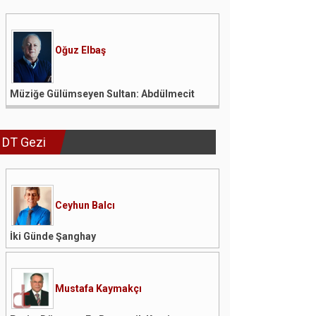
Oğuz Elbaş
Müziğe Gülümseyen Sultan: Abdülmecit
DT Gezi
Ceyhun Balcı
İki Günde Şanghay
Mustafa Kaymakçı