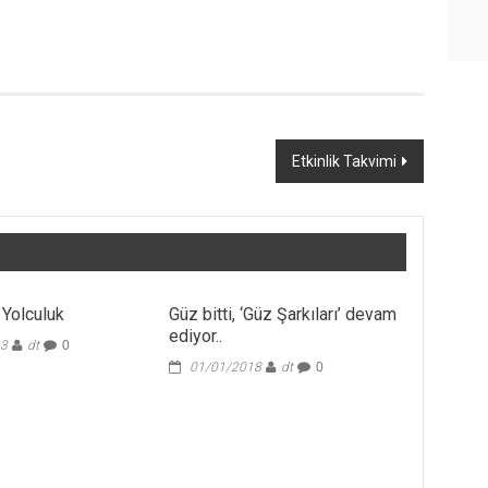
Etkinlik Takvimi
e Yolculuk
Güz bitti, ‘Güz Şarkıları’ devam
ediyor..
13
dt
0
01/01/2018
dt
0