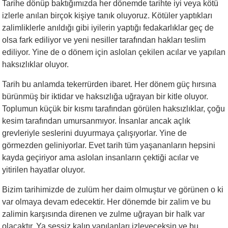
Tarihe dönüp baktığımızda her dönemde tarihte iyi veya kötü
izlerle anılan birçok kişiye tanık oluyoruz. Kötüler yaptıkları
zalimliklerle anıldığı gibi iyilerin yaptığı fedakarlıklar geç de
olsa fark ediliyor ve yeni nesiller tarafından hakları teslim
ediliyor. Yine de o dönem için aslolan çekilen acılar ve yapılan
haksızlıklar oluyor.
Tarih bu anlamda tekerrürden ibaret. Her dönem güç hırsına
bürünmüş bir iktidar ve haksızlığa uğrayan bir kitle oluyor.
Toplumun küçük bir kısmı tarafından görülen haksızlıklar, çoğu
kesim tarafından umursanmıyor. İnsanlar ancak açlık
grevleriyle seslerini duyurmaya çalışıyorlar. Yine de
görmezden geliniyorlar. Evet tarih tüm yaşananların hepsini
kayda geçiriyor ama aslolan insanların çektiği acılar ve
yitirilen hayatlar oluyor.
Bizim tarihimizde de zulüm her daim olmuştur ve görünen o ki
var olmaya devam edecektir. Her dönemde bir zalim ve bu
zalimin karşısında direnen ve zulme uğrayan bir halk var
olacaktır. Ya sessiz kalıp yapılanları izleyeceksin ve bu