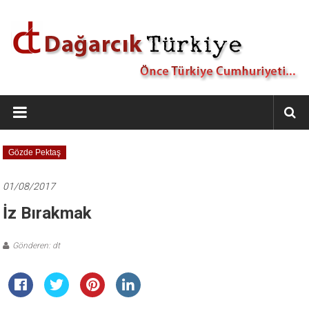
İçeriğe
geç
Dağarcık
Türkiye
Önce
Gözde Pektaş
Türkiye
Cumhuriyeti…
01/08/2017
İz Bırakmak
Gönderen: dt