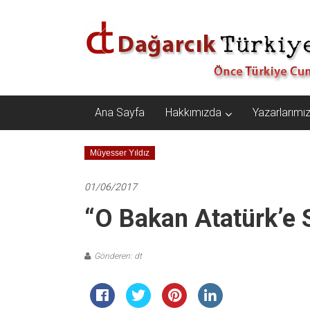
İçeriğe
Dağarcık
geç
Türkiye
Önce
Türkiye
Cumhuriyeti…
Ana Sayfa
Hakkımızda
Yazarlarımı
Müyesser Yıldız
01/06/2017
“O Bakan Atatürk’e 
Gönderen: dt