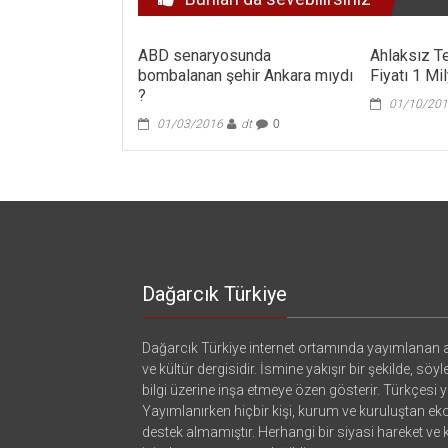
ABD senaryosunda
Ahlaksız Te
bombalanan şehir Ankara mıydı
Fiyatı 1 Mi
?
01/10/20
01/03/2016
dt
0
Dağarcık Türkiye
Dağarcık Türkiye internet ortamında yayımlanan a
ve kültür dergisidir. İsmine yakışır bir şekilde, söyl
bilgi üzerine inşa etmeye özen gösterir. Türkçesi ya
Yayımlanırken hiçbir kişi, kurum ve kuruluştan e
destek almamıştır. Herhangi bir siyasi hareket ve