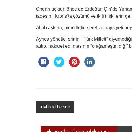
Ondan üç gün önce de Erdoğan Çin’de Yunanis
iadesini, Kıbrıs’ta çözümü ve ikili ilişkilerin g
Allah aşkına, bir milletin şeref ve haysiyeti bö
Ayrıca yöneticilerinin, “Türk Milleti” diyemediğ
atılıp, hakaret edilmesinin “olağanlaştırıldığı” 
Yazı
Müzik Üzerine
dolaşımı
Bunları da sevebilirsiniz