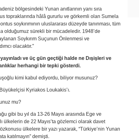
adeniz bölgesindeki Yunan anıtlarının yanı sıra
tus topraklarında hâlâ gururlu ve görkemli olan Sumela
ntus soykırımının uluslararası düzeyde tanınması, tüm
nda olduğumuz sürekli bir mücadeledir. 1948’de
onaylanan Soykırım Suçunun Önlenmesi ve
mcı olacaktır.”
yayınladı ve üç gün geçtiği halde ne Dışişleri ve
nlıklar herhangi bir tepki gösterdi.
uşoğlu kimi kabul ediyordu, biliyor musunuz?
Büyükelçisi Kyriakos Loukakis’ı.
dunuz mu?
duğu gibi bu yıl da 13-26 Mayıs arasında Ege ve
 ülkelerin de 22 Mayıs’ta gözlemci olarak davet
k sözkonusu ülkelere bir yazı yazarak, “Türkiye’nin Yunan
ata katılmayın” demişti.