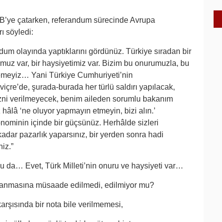
B’ye çatarken, referandum sürecinde Avrupa
rı söyledi:
dum olayında yaptıklarını gördünüz. Türkiye sıradan bir
rumuz var, bir haysiyetimiz var. Bizim bu onurumuzla, bu
meyiz… Yani Türkiye Cumhuriyeti’nin
çre’de, şurada-burada her türlü saldırı yapılacak,
 izni verilmeyecek, benim aileden sorumlu bakanım
hâlâ ‘ne oluyor yapmayın etmeyin, bizi alın.’
nominin içinde bir güçsünüz. Herhâlde sizleri
kadar pazarlık yaparsınız, bir yerden sonra hadi
niz.”
ulu da… Evet, Türk Milleti’nin onuru ve haysiyeti var…
ynanmasına müsaade edilmedi, edilmiyor mu?
rşısında bir nota bile verilmemesi,