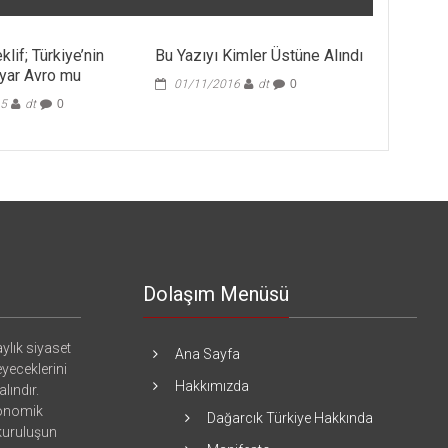
klif; Türkiye’nin
Bu Yazıyı Kimler Üstüne Alındı
lyar Avro mu
01/11/2016
dt
0
15
dt
0
Dolaşım Menüsü
ylık siyaset
Ana Sayfa
eyeceklerini
Hakkımızda
lındır.
konomik
Dağarcık Türkiye Hakkında
 kuruluşun