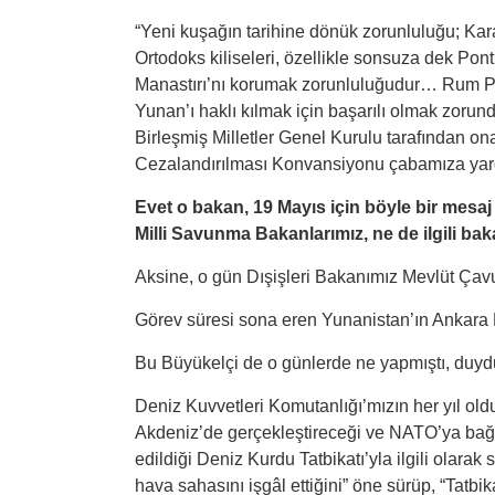
“Yeni kuşağın tarihine dönük zorunluluğu; Kar
Ortodoks kiliseleri, özellikle sonsuza dek Pon
Manastırı’nı korumak zorunluluğudur… Rum Po
Yunan’ı haklı kılmak için başarılı olmak zoru
Birleşmiş Milletler Genel Kurulu tarafından 
Cezalandırılması Konvansiyonu çabamıza yardı
Evet o bakan, 19 Mayıs için böyle bir mesaj 
Milli Savunma Bakanlarımız, ne de ilgili baka
Aksine, o gün Dışişleri Bakanımız Mevlüt Çav
Görev süresi sona eren Yunanistan’ın Ankara 
Bu Büyükelçi de o günlerde ne yapmıştı, duy
Deniz Kuvvetleri Komutanlığı’mızın her yıl ol
Akdeniz’de gerçekleştireceği ve NATO’ya bağlı
edildiği Deniz Kurdu Tatbikatı’yla ilgili olara
hava sahasını işgâl ettiğini” öne sürüp, “Tatbik