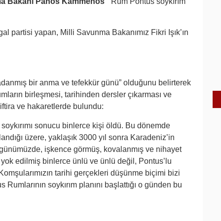
a Bakanı Panos Kammenos
“Rum Pontus soykırım
l partisi yapan, Milli Savunma Bakanımız Fikri Işık’ın
adanmış bir anma ve tefekkür günü” olduğunu belirterek
arın birleşmesi, tarihinden dersler çıkarması ve
 iftira ve hakaretlerde bulundu:
oykırımı sonucu binlerce kişi öldü. Bu dönemde
atlandığı üzere, yaklaşık 3000 yıl sonra Karadeniz’in
 günümüzde, işkence görmüş, kovalanmış ve nihayet
 yok edilmiş binlerce ünlü ve ünlü değil, Pontus’lu
. Komşularımızın tarihi gerçekleri düşünme biçimi bizi
s Rumlarının soykırım planını başlattığı o günden bu