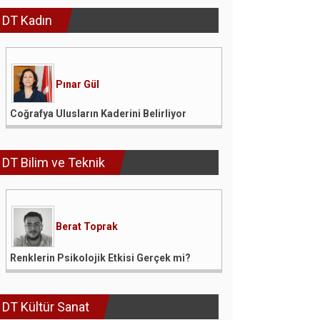
DT Kadın
Pınar Gül
Coğrafya Ulusların Kaderini Belirliyor
DT Bilim ve Teknik
Berat Toprak
Renklerin Psikolojik Etkisi Gerçek mi?
DT Kültür Sanat