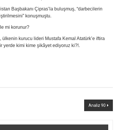
tan Başbakanı Çipras’la buluşmuş, “darbecilerin
eliştirilmesini” konuşmuştu.
yle mi korunur?
i, ülkenin kurucu lideri Mustafa Kemal Atatürk’e iftira
bir yerde kimi kime şikâyet ediyoruz ki?!.
Analiz 90