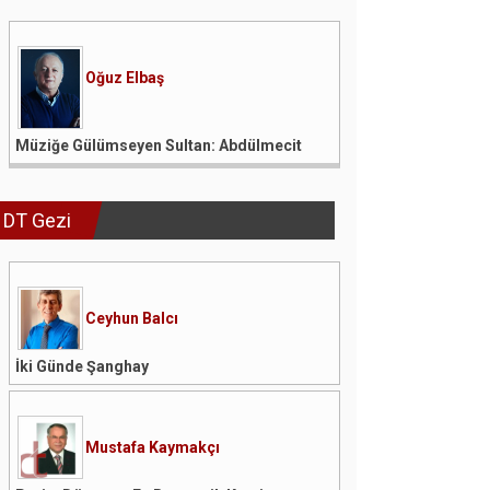
Oğuz Elbaş
Müziğe Gülümseyen Sultan: Abdülmecit
DT Gezi
Ceyhun Balcı
İki Günde Şanghay
Mustafa Kaymakçı