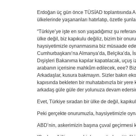
Erdoğan üç gün önce TÜSİAD toplantısında A
ülkelerinde yaşananları hatırlatıp, özetle şunla
“Türkiye’ye işte en son yaşadığımız şu referan
ülke değil, biz kapıkulu değiliz, bizim bir onu
haysiyetimizle oynanmasına biz müsaade ede
Cumhurbaşkanı’na Almanya’da, Belçika’da, İsvi
Dışişleri Bakanıma kapılar kapatılacak, uçuş
arabanın içerisine mahkûm edilecek, eee? Biz 
Arkadaşlar, kusura bakmayın. Sizler bakın eko
kapısında bekleten bir muhatabınızla bir yere 
arkadaş güle güle der yolunuza devam edersi
Evet, Türkiye sıradan bir ülke de değil, kapık
Peki gerçekte onurumuzla, haysiyetimizle o
ABD’nin, askerimizin başına çuval geçirmesi ka