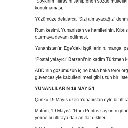
“Soykırım” iftirasını sahiplenen sözde müttefiki
konulmaması,
Yüzümüze defalarca “Sizi almayacağız” denm
Rum kesimi, Yunanistan ve hamilerinin, Kıbrıs
oturmaya devam edilmesi,
Yunanistan’ın Ege’deki işgâllerinin, mangal par
“Postal yalayıcı” Barzani’nin kadim Türkmen k
ABD’nin gözümüzün içine baka baka terör örgü
güvencesiyle kabullenilmesi gibi uzun bir list
YUNANLILARIN 19 MAYIS’I
Çünkü 19 Mayıs üzeri Yunanistan öyle bir iftira
Malûm, 19 Mayıs’ı “Rum Pontus soykırım günü” sa
yerine bu iftiraya dair anıtlar diktiler.