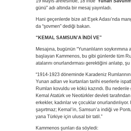
19 Mayıs arefesinde, 18’inde
Yunan Savunm
günü” adı altında bir mesaj yayınladı.
Hani geçenlerde bize ait Eşek Adası’nda manga
da “şovmen” dediği bakan.
“KEMAL SAMSUN’A İNDİ VE”
Mesajına, bugünün “Yunanlıların soykırımına 
başlayan Kammenos, bu gibi günlerde tüm Ruml
atalarını onurlandırması gerektiğini anlatıp, şu
“1914-1923 döneminde Karadeniz Rumlarının s
Yunan adları ve kurtarılan tarihi eserlerle isp
Rumları kovuldu ve kökü kazındı. Bu nedenle
Kemal Atatürk ve Neotürkler devleti tarafından
erkekler, kadınlar ve çocuklar onurlandırılıyor
şaşırtmaz; Kemal’in, Samsun’a indiği ve Pontu
yana Türkiye için ulusal bir tatil.”
Kammenos şunları da söyledi: