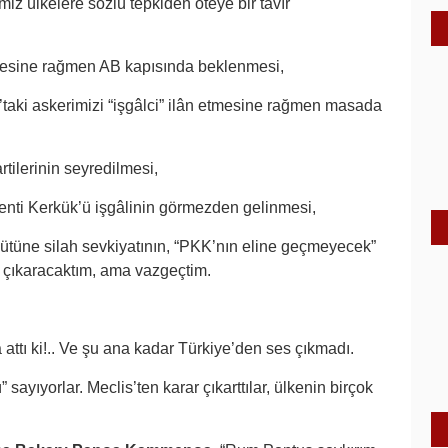
miz ülkelere sözlü tepkiden öteye bir tavır
esine rağmen AB kapısında beklenmesi,
’taki askerimizi “işgâlci” ilân etmesine rağmen masada
tilerinin seyredilmesi,
enti Kerkük’ü işgâlinin görmezden gelinmesi,
tüne silah sevkiyatının, “PKK’nın eline geçmeyecek”
e çıkaracaktım, ama vazgeçtim.
 attı ki!.. Ve şu ana kadar Türkiye’den ses çıkmadı.
yıyorlar. Meclis’ten karar çıkarttılar, ülkenin birçok