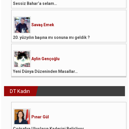
Sessiz Bahar’a selam…
Savaş Emek
20. yüzyılın başına mı sonuna mı geldik ?
Aylin Gençoğlu
Yeni Dünya Düzeninden Masallar…
DT Kadın
Pınar Gül
Coğrafya Ulusların Kaderini Belirliyor