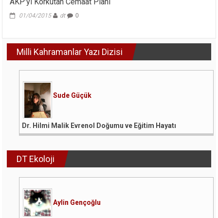
AKP’yi Korkutan Cemaat Planı
01/04/2015
dt
0
Milli Kahramanlar Yazı Dizisi
Sude Güçük
Dr. Hilmi Malik Evrenol Doğumu ve Eğitim Hayatı
DT Ekoloji
Aylin Gençoğlu