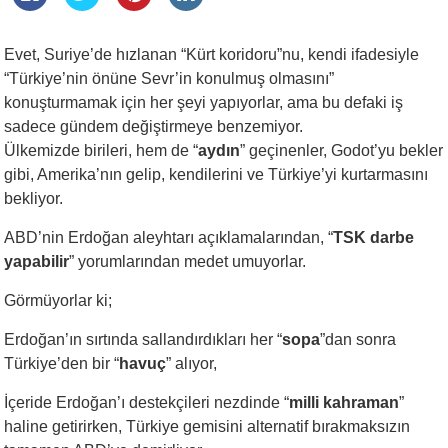
Evet, Suriye’de hızlanan “Kürt koridoru”nu, kendi ifadesiyle
“Türkiye’nin önüne Sevr’in konulmuş olmasını”
konuşturmamak için her şeyi yapıyorlar, ama bu defaki iş
sadece gündem değiştirmeye benzemiyor.
Ülkemizde birileri, hem de “
aydın
” geçinenler, Godot’yu bekler
gibi, Amerika’nın gelip, kendilerini ve Türkiye’yi kurtarmasını
bekliyor.
ABD’nin Erdoğan aleyhtarı açıklamalarından, “
TSK darbe
yapabilir
” yorumlarından medet umuyorlar.
Görmüyorlar ki;
Erdoğan’ın sırtında sallandırdıkları her “
sopa
”dan sonra
Türkiye’den bir “
havuç
” alıyor,
İçeride Erdoğan’ı destekçileri nezdinde “
milli kahraman
”
haline getirirken, Türkiye gemisini alternatif bırakmaksızın