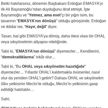
Belki hatırlarsınız, dönemin Başbakanı Erdoğan EMASYA’yı
ilk Ali Bayramoğlu’ndan duyduğunu itiraf etmişti. İşte
Bayramoğlu ve “
Yetmez, ama evet
”çi bir yığın isim, bu
tasarının “
EMASYA’nın dönüşü
” olduğu görüşünde. Erdoğan
ve iktidar ise, “
Hayır, değil
” diyor.
Tasarı, bal gibi EMASYA’ya dönüş, daha ötesi olası bir OHAL
veya sıkıyönetimin altyapısı niteliğinde.
Tabii ki, “
EMASYA’nın dönüşü
” diyemezler… Kendilerini,
“
demokratlıklarına
” inkâr olur…
Tabii ki, “Bu
OHAL veya sıkıyönetim hazırlığıdır
”
diyemezler… Yıllardır OHAL’i kaldırmakla övünenler, nasıl
olur da yeniden OHAL’i getirir? Dahası OHAL ve sıkıyönetim
ilânı yetkisinin Meclis’te olduğu, Meclis’in yetkisinin gasp
edildiği hatırlatılır…
Sahi;