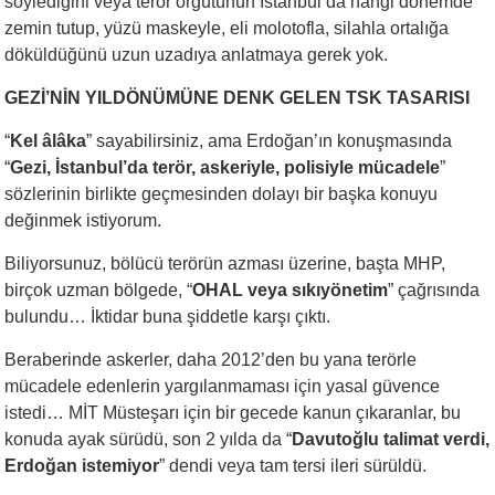
söylediğini veya terör örgütünün İstanbul’da hangi dönemde
zemin tutup, yüzü maskeyle, eli molotofla, silahla ortalığa
döküldüğünü uzun uzadıya anlatmaya gerek yok.
GEZİ’NİN YILDÖNÜMÜNE DENK GELEN TSK TASARISI
“
Kel âlâka
” sayabilirsiniz, ama Erdoğan’ın konuşmasında
“
Gezi, İstanbul’da terör, askeriyle, polisiyle mücadele
”
sözlerinin birlikte geçmesinden dolayı bir başka konuyu
değinmek istiyorum.
Biliyorsunuz, bölücü terörün azması üzerine, başta MHP,
birçok uzman bölgede, “
OHAL veya sıkıyönetim
” çağrısında
bulundu… İktidar buna şiddetle karşı çıktı.
Beraberinde askerler, daha 2012’den bu yana terörle
mücadele edenlerin yargılanmaması için yasal güvence
istedi… MİT Müsteşarı için bir gecede kanun çıkaranlar, bu
konuda ayak sürüdü, son 2 yılda da “
Davutoğlu talimat verdi,
Erdoğan istemiyor
” dendi veya tam tersi ileri sürüldü.