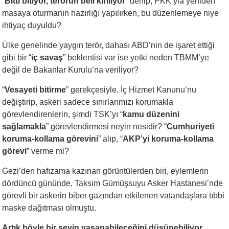
“
Bitti bitiyor, terörün beli kırılıyor
” denip, PKK’yla yeniden
masaya oturmanın hazırlığı yapılırken, bu düzenlemeye niye
ihtiyaç duyuldu?
Ülke genelinde yaygın terör, dahası ABD’nin de işaret ettiği
gibi bir “
iç savaş
” beklentisi var ise yetki neden TBMM’ye
değil de Bakanlar Kurulu’na veriliyor?
“
Vesayeti bitirme
” gerekçesiyle, İç Hizmet Kanunu’nu
değiştirip, askeri sadece sınırlarımızı korumakla
görevlendirenlerin, şimdi TSK’yı “
kamu düzenini
sağlamakla
” görevlendirmesi neyin nesidir? “
Cumhuriyeti
koruma-kollama görevini
” alıp, “
AKP’yi koruma-kollama
görevi
” verme mi?
Gezi’den hafızama kazınan görüntülerden biri, eylemlerin
dördüncü gününde, Taksim Gümüşsuyu Asker Hastanesi’nde
görevli bir askerin biber gazından etkilenen vatandaşlara tıbbi
maske dağıtması olmuştu.
Artık böyle bir şeyin yaşanabileceğini düşünebiliyor