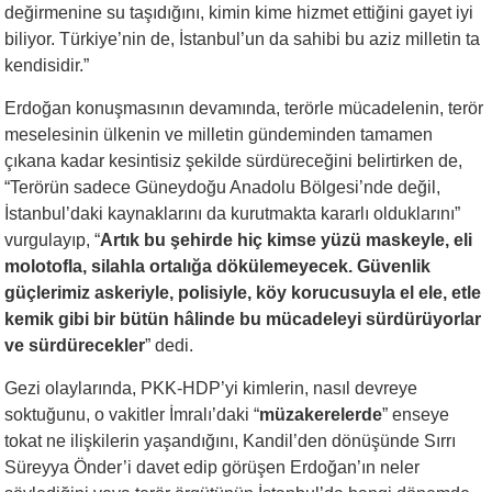
değirmenine su taşıdığını, kimin kime hizmet ettiğini gayet iyi
biliyor. Türkiye’nin de, İstanbul’un da sahibi bu aziz milletin ta
kendisidir.”
Erdoğan konuşmasının devamında, terörle mücadelenin, terör
meselesinin ülkenin ve milletin gündeminden tamamen
çıkana kadar kesintisiz şekilde sürdüreceğini belirtirken de,
“Terörün sadece Güneydoğu Anadolu Bölgesi’nde değil,
İstanbul’daki kaynaklarını da kurutmakta kararlı olduklarını”
vurgulayıp, “
Artık bu şehirde hiç kimse yüzü maskeyle, eli
molotofla, silahla ortalığa dökülemeyecek. Güvenlik
güçlerimiz askeriyle, polisiyle, köy korucusuyla el ele, etle
kemik gibi bir bütün hâlinde bu mücadeleyi sürdürüyorlar
ve sürdürecekler
” dedi.
Gezi olaylarında, PKK-HDP’yi kimlerin, nasıl devreye
soktuğunu, o vakitler İmralı’daki “
müzakerelerde
” enseye
tokat ne ilişkilerin yaşandığını, Kandil’den dönüşünde Sırrı
Süreyya Önder’i davet edip görüşen Erdoğan’ın neler