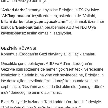
tamamen ABD’ye demirliyor,
“
Askeri darbe
” senaryolarıyla ise Erdoğan’ın TSK’yı iyice
“
AK’laştırmasını
” teşvik ederken, askerlerin de “
Vallahi,
billahi darbe falan yapmayacaklarını
” ispatlamak üzere her
konuda “
Başkomutana
”, beraberinde ABD ve NATO’ya
kayıtsız-şartsız teslim olmasını sağlıyorlar.
GEZİ’NİN RÖVANŞI
Konumuz, Erdoğan’ın Gezi olaylarıyla ilgili açıklamaları.
Öncelikle şunu belirteyim; ABD ve AB’nin, Erdoğan’ın
Gezi’yle ilgili sözlerine de hemen çok “sert” tepki vereceğine,
içimizden birilerinin buna yine çok sevineceğine, Erdoğan’ın
ise destekçileri nezdinde “milli duruş” konusunda yeni bir
cephe açıp, “Gezi’nin arkasında üst aklın olduğunu gördünüz
mü?” deneceğine emin olabilirsiniz.
Evet, Suriye’de hızlanan “Kürt koridoru”nu, kendi ifadesiyle
“Türkiye’nin önüne Sevr’in konulmuş olmasını”