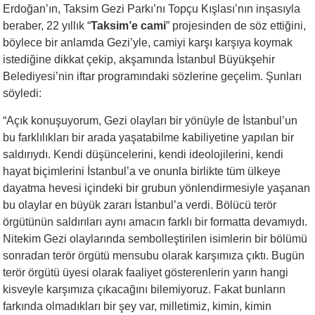
Erdoğan’ın, Taksim Gezi Parkı’nı Topçu Kışlası’nın inşasıyla
beraber, 22 yıllık “
Taksim’e cami
” projesinden de söz ettiğini,
böylece bir anlamda Gezi’yle, camiyi karşı karşıya koymak
istediğine dikkat çekip, akşamında İstanbul Büyükşehir
Belediyesi’nin iftar programındaki sözlerine geçelim. Şunları
söyledi:
“Açık konuşuyorum, Gezi olayları bir yönüyle de İstanbul’un
bu farklılıkları bir arada yaşatabilme kabiliyetine yapılan bir
saldırıydı. Kendi düşüncelerini, kendi ideolojilerini, kendi
hayat biçimlerini İstanbul’a ve onunla birlikte tüm ülkeye
dayatma hevesi içindeki bir grubun yönlendirmesiyle yaşanan
bu olaylar en büyük zararı İstanbul’a verdi. Bölücü terör
örgütünün saldırıları aynı amacın farklı bir formatta devamıydı.
Nitekim Gezi olaylarında sembolleştirilen isimlerin bir bölümü
sonradan terör örgütü mensubu olarak karşımıza çıktı. Bugün
terör örgütü üyesi olarak faaliyet gösterenlerin yarın hangi
kisveyle karşımıza çıkacağını bilemiyoruz. Fakat bunların
farkında olmadıkları bir şey var, milletimiz, kimin, kimin