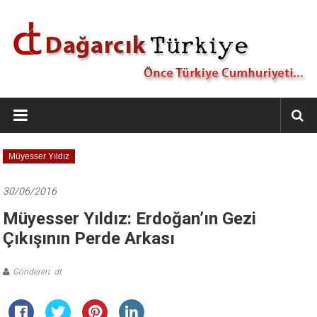
İçeriğe
geç
Dağarcık
Türkiye
Önce
Müyesser Yıldız
Türkiye
Cumhuriyeti…
30/06/2016
Müyesser Yıldız: Erdoğan’ın Gezi
Çıkışının Perde Arkası
Gönderen: dt