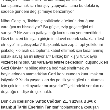
konuşturmamak için her şeyi yapıyorlar, ama bu defaki iş
sadece gündem değiştirmeye benzemiyor.
Nihat Genç’in, “İktidar iç politikada gücünün doruğuna
vardığını mı hissediyor? Bu güçle, ezip geçeceğini mi
sanıyor? Ne zaman patlayacağı korkusunu yenemedikleri
Gezi benzeri bir isyan girişimini davet ederek sokakları ‘test
etmeye’ mi çalışıyorlar? Başkanlık için zaptü rapt yetkilerini
psikolojik olarak da topluma kabul ettirmek için tasarlanmış
sokak savaşları mı istiyorlar? Birkaç bin kişiyi tutuklayıp
yüzlercesini öldürüp yaralayıp tetikte beklediğini düşündükleri
Gezi Olayları’nı bilinç altında boğmak sindirmek ve
beyinlerinden atamadıkları Gezi korkusundan kurtulmak mı
istiyorlar? Ya da yaşadıkları dış politik yenilgileri unutturmak
için çok tehlikeli oyunlar mı arıyorlar?” şeklindeki soruları da,
duyduğu endişe de çok haklı.
Dün gün içerisinde “
Antik Çağdan 21. Yüzyıla Büyük
İstanbul Tarihi Eserinin Tanıtım
” toplantısında konuşan