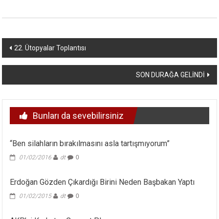
Yazı
22. Ütopyalar Toplantısı
dolaşımı
SON DURAĞA GELİNDİ
Bunları da sevebilirsiniz
“Ben silahların bırakılmasını asla tartışmıyorum”
01/02/2016
dt
0
Erdoğan Gözden Çıkardığı Birini Neden Başbakan Yaptı
01/02/2015
dt
0