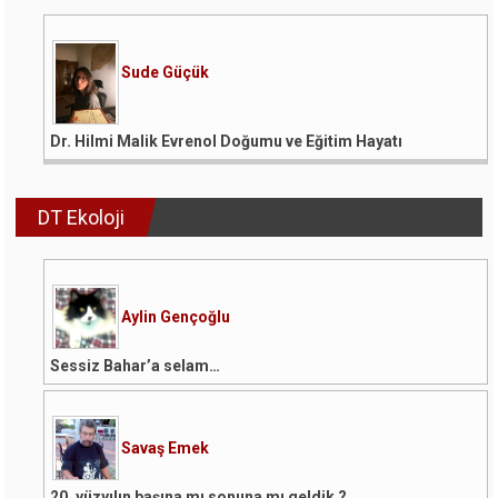
Sude Güçük
Dr. Hilmi Malik Evrenol Doğumu ve Eğitim Hayatı
DT Ekoloji
Aylin Gençoğlu
Sessiz Bahar’a selam…
Savaş Emek
20. yüzyılın başına mı sonuna mı geldik ?