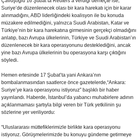
Çavuşoğlu 16 Şubat’ta Reuters’a verdiği demeçte ise,
Suriye’de düzenlenecek
olası bir kara harekatı için bir karar
alınmadığını, ABD liderliğindeki
koalisyon ile bu konuda
müzakere edilmediğini, yalnızca Suudi Arabistan,
Katar ve
Türkiye’nin bir kara harekatına girmesinin gerçekçi olmadığını
anlatıp, bazı Avrupa ülkelerinin, Türkiye ve Suudi Arabistan’ın
düzenlenecek bir kara operasyonunu desteklediğini, ancak
yine bazı Avrupa
ülkelerinin bu operasyona karşı çıktığını
söyledi.
Hemen ertesinde 17 Şubat’ta yani Ankara’nın
bombalanmasından saatlerce önce
gazetelerde,“Ankara:
Suriye’ye kara operasyonu istiyoruz” başlıklı bir
haber
yayınlandı. Haberde, İstanbul’da yabancı muhabirlere adının
açıklanmaması şartıyla bilgi veren bir Türk yetkilinin şu
sözlerine yer
veriliyordu:
“Uluslararası müttefiklerimizle birlikte kara operasyonu
istiyoruz.
Görüşmelerimizde bu konuyu gündeme getirmeye