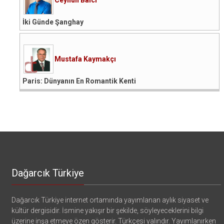
İki Günde Şanghay
Mustafa Kaymakçı
Paris: Dünyanın En Romantik Kenti
Dağarcık Türkiye
Dağarcık Türkiye internet ortamında yayımlanan aylık siyaset ve
kültür dergisidir. İsmine yakışır bir şekilde, söyleyeceklerini bilgi
üzerine inşa etmeye özen gösterir. Türkçesi yalındır. Yayımlanırken