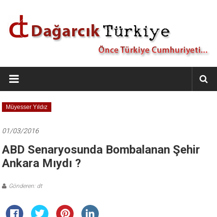
İçeriğe
geç
Dağarcık
Türkiye
Önce
Müyesser Yıldız
Türkiye
Cumhuriyeti…
01/03/2016
ABD Senaryosunda Bombalanan Şehir
Ankara Mıydı ?
Gönderen: dt