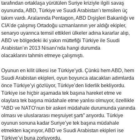
tarafından ortaklaşa yürütülen
Suriye kriziyle ilgili savaş
oyununda, ABD, Türkiye ve Suudi Arabistan’ı
temsilen üç
takım vardı. Aralarında Pentagon, ABD Dışişleri Bakanlığı ve
CIA’de çalışmış Ortadoğu uzmanlarının yer aldığı ekipler,
senaryo uyarınca
temsil ettikleri ülkeler adına kararlar alıp,
ABD ve bölgedeki iki yakın
müttefiği Türkiye ile Suudi
Arabistan’ın 2013 Nisanı’nda hangi durumda
olacaklarını tahmin etmeye çalışmıştı.
Oyunun en kilit ülkesi ise Türkiye’ydi. Çünkü hem ABD, hem
Suudi Arabistan
ekipleri, oyun boyunca atacakları adımlarda
önce Türkiye’yi gözlüyor,
Türkiye’den liderlik bekliyordu.
Türkiye ise hiçbir aşamada tek başına
hareket etme ve
olaylara tek başına müdahale etme yanlısı olmuyor,
özellikle
“ABD ve NATO’nun bir askeri müdahale durumunda yanında
olması ve
uluslararası meşruiyet şartı” arıyordu. Türkiye
oyunun sonuna kadar
Suriye’ye tek başına müdahale
etmekten kaçınıyor, ABD ve Suudi Arabistan
ekipleri ise
Türkiye’yi buna zorluyordu.