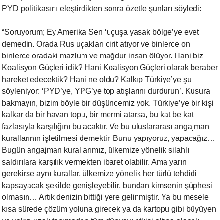
PYD politikasını eleştirdikten
sonra özetle şunları söyledi:
“Soruyorum; Ey Amerika Sen ‘uçuşa yasak bölge’ye evet
demedin. Orada Rus
uçakları cirit atıyor ve binlerce on
binlerce oradaki mazlum ve mağdur
insan ölüyor. Hani biz
Koalisyon Güçleri idik? Hani Koalisyon Güçleri
olarak beraber
hareket edecektik? Hani ne oldu? Kalkıp Türkiye’ye şu
söyleniyor: ‘PYD’ye, YPG’ye top atışlarını durdurun’. Kusura
bakmayın,
bizim böyle bir düşüncemiz yok. Türkiye’ye bir kişi
kalkar da bir havan
topu, bir mermi atarsa, bu kat be kat
fazlasıyla karşılığını bulacaktır. Ve
bu uluslararası angajman
kurallarının işletilmesi demektir. Bunu yapıyoruz,
yapacağız…
Bugün angajman kurallarımız, ülkemize yönelik silahlı
saldırılara karşılık vermekten ibaret olabilir. Ama yarın
gerekirse aynı
kurallar, ülkemize yönelik her türlü tehdidi
kapsayacak şekilde
genişleyebilir, bundan kimsenin şüphesi
olmasın… Artık denizin bittiği
yere gelinmiştir. Ya bu mesele
kısa sürede çözüm yoluna girecek ya da
kartopu gibi büyüyen