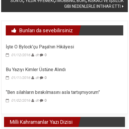
SON ÜÇ YILDA 99 EMEKÇI MOBBING, BORÇ KISKACI VE IŞSIZLIK
GIBI NEDENLERLE INTIHAR ETTI
Bunları da sevebilirsiniz
İşte O Bylock’çu Paşa’nın Hikâyesi
01/12/2016
dt
0
Bu Yazıyı Kimler Üstüne Alındı
01/11/2016
dt
0
“Ben silahların bırakılmasını asla tartışmıyorum”
01/02/2016
dt
0
Milli Kahramanlar Yazı Dizisi