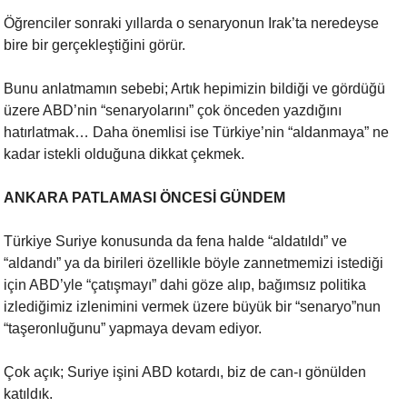
Öğrenciler sonraki yıllarda o senaryonun Irak’ta neredeyse
bire bir
gerçekleştiğini görür.
Bunu anlatmamın sebebi; Artık hepimizin bildiği ve gördüğü
üzere ABD’nin
“senaryolarını” çok önceden yazdığını
hatırlatmak… Daha önemlisi ise
Türkiye’nin “aldanmaya” ne
kadar istekli olduğuna dikkat çekmek.
ANKARA PATLAMASI ÖNCESİ GÜNDEM
Türkiye Suriye konusunda da fena halde “aldatıldı” ve
“aldandı” ya da
birileri özellikle böyle zannetmemizi istediği
için ABD’yle “çatışmayı”
dahi göze alıp, bağımsız politika
izlediğimiz izlenimini vermek üzere büyük
bir “senaryo”nun
“taşeronluğunu” yapmaya devam ediyor.
Çok açık; Suriye işini ABD kotardı, biz de can-ı gönülden
katıldık.