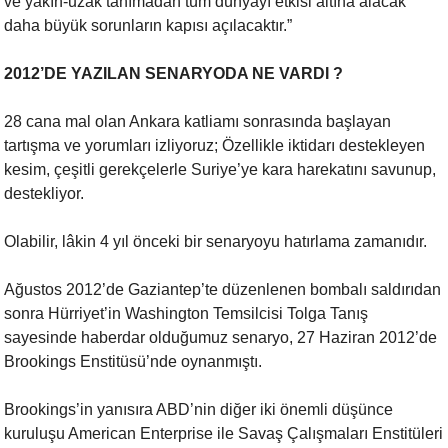
ve yakın-uzak tanımadan tüm dünyayı etkisi altına
alacak
daha büyük sorunların kapısı açılacaktır.”
2012’DE YAZILAN SENARYODA NE VARDI ?
28 cana mal olan Ankara katliamı sonrasında başlayan
tartışma ve yorumları
izliyoruz; Özellikle iktidarı destekleyen
kesim, çeşitli gerekçelerle
Suriye’ye kara harekatını savunup,
destekliyor.
Olabilir, lâkin 4 yıl önceki bir senaryoyu hatırlama zamanıdır.
Ağustos 2012’de Gaziantep’te düzenlenen bombalı saldırıdan
sonra
Hürriyet’in Washington Temsilcisi Tolga Tanış
sayesinde haberdar olduğumuz
senaryo, 27 Haziran 2012’de
Brookings Enstitüsü’nde oynanmıştı.
Brookings’in yanısıra ABD’nin diğer iki önemli düşünce
kuruluşu American
Enterprise ile Savaş Çalışmaları Enstitüleri