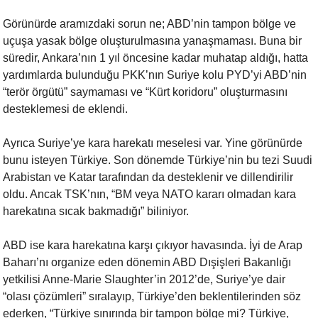
Görünürde aramızdaki sorun ne; ABD’nin tampon bölge ve
uçuşa yasak bölge
oluşturulmasına yanaşmaması. Buna bir
süredir, Ankara’nın 1 yıl öncesine
kadar muhatap aldığı, hatta
yardımlarda bulunduğu PKK’nın Suriye kolu
PYD’yi ABD’nin
“terör örgütü” saymaması ve “Kürt koridoru” oluşturmasını
desteklemesi de eklendi.
Ayrıca Suriye’ye kara harekatı meselesi var. Yine görünürde
bunu isteyen
Türkiye. Son dönemde Türkiye’nin bu tezi Suudi
Arabistan ve Katar
tarafından da desteklenir ve dillendirilir
oldu. Ancak TSK’nın, “BM veya
NATO kararı olmadan kara
harekatına sıcak bakmadığı” biliniyor.
ABD ise kara harekatına karşı çıkıyor havasında. İyi de Arap
Baharı’nı
organize eden dönemin ABD Dışişleri Bakanlığı
yetkilisi Anne-Marie
Slaughter’in 2012’de, Suriye’ye dair
“olası çözümleri” sıralayıp,
Türkiye’den beklentilerinden söz
ederken, “Türkiye sınırında bir tampon
bölge mi? Türkiye,