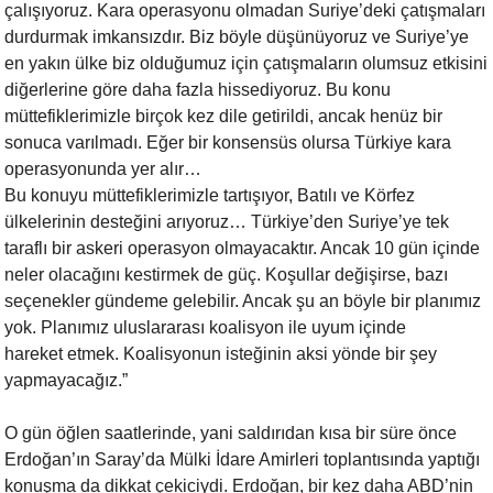
çalışıyoruz. Kara operasyonu
olmadan Suriye’deki çatışmaları
durdurmak imkansızdır. Biz böyle
düşünüyoruz ve Suriye’ye
en yakın ülke biz olduğumuz için çatışmaların
olumsuz etkisini
diğerlerine göre daha fazla hissediyoruz. Bu konu
müttefiklerimizle birçok kez dile getirildi, ancak henüz bir
sonuca
varılmadı. Eğer bir konsensüs olursa Türkiye kara
operasyonunda yer alır…
Bu konuyu müttefiklerimizle tartışıyor, Batılı ve Körfez
ülkelerinin
desteğini arıyoruz… Türkiye’den Suriye’ye tek
taraflı bir askeri
operasyon olmayacaktır. Ancak 10 gün içinde
neler olacağını kestirmek de
güç. Koşullar değişirse, bazı
seçenekler gündeme gelebilir. Ancak şu an
böyle bir planımız
yok. Planımız uluslararası koalisyon ile uyum içinde
hareket etmek. Koalisyonun isteğinin aksi yönde bir şey
yapmayacağız.”
O gün öğlen saatlerinde, yani saldırıdan kısa bir süre önce
Erdoğan’ın
Saray’da Mülki İdare Amirleri toplantısında yaptığı
konuşma da dikkat
çekiciydi. Erdoğan, bir kez daha ABD’nin