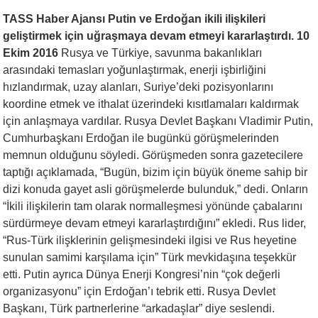
TASS Haber Ajansı Putin ve Erdoğan ikili ilişkileri
geliştirmek için uğraşmaya devam etmeyi kararlaştırdı. 10
Ekim 2016
Rusya ve Türkiye, savunma bakanlıkları
arasındaki temasları yoğunlaştırmak, enerji işbirliğini
hızlandırmak, uzay alanları, Suriye’deki pozisyonlarını
koordine etmek ve ithalat üzerindeki kısıtlamaları kaldırmak
için anlaşmaya vardılar. Rusya Devlet Başkanı Vladimir Putin,
Cumhurbaşkanı Erdoğan ile bugünkü görüşmelerinden
memnun olduğunu söyledi. Görüşmeden sonra gazetecilere
taptığı açıklamada, “Bugün, bizim için büyük öneme sahip bir
dizi konuda gayet asli görüşmelerde bulunduk,” dedi. Onların
“İkili ilişkilerin tam olarak normalleşmesi yönünde çabalarını
sürdürmeye devam etmeyi kararlaştırdığını” ekledi. Rus lider,
“Rus-Türk ilişklerinin gelişmesindeki ilgisi ve Rus heyetine
sunulan samimi karşılama için” Türk mevkidaşına teşekkür
etti. Putin ayrıca Dünya Enerji Kongresi’nin “çok değerli
organizasyonu” için Erdoğan’ı tebrik etti. Rusya Devlet
Başkanı, Türk partnerlerine “arkadaşlar” diye seslendi.