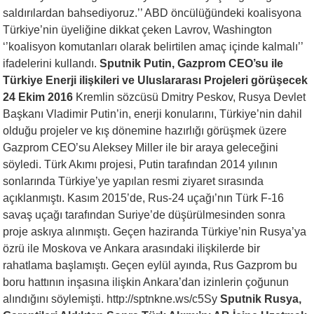
saldırılardan bahsediyoruz.’’ ABD öncülüğündeki koalisyona
Türkiye’nin üyeliğine dikkat çeken Lavrov, Washington
‘’koalisyon komutanları olarak belirtilen amaç içinde kalmalı’’
ifadelerini kullandı.
Sputnik Putin, Gazprom CEO’su ile
Türkiye Enerji ilişkileri ve Uluslararası Projeleri görüşecek
24 Ekim 2016
Kremlin sözcüsü Dmitry Peskov, Rusya Devlet
Başkanı Vladimir Putin’in, enerji konularını, Türkiye’nin dahil
olduğu projeler ve kış dönemine hazırlığı görüşmek üzere
Gazprom CEO’su Aleksey Miller ile bir araya geleceğini
söyledi. Türk Akımı projesi, Putin tarafından 2014 yılının
sonlarında Türkiye’ye yapılan resmi ziyaret sırasında
açıklanmıştı. Kasım 2015’de, Rus-24 uçağı’nın Türk F-16
savaş uçağı tarafından Suriye’de düşürülmesinden sonra
proje askıya alınmıştı. Geçen haziranda Türkiye’nin Rusya’ya
özrü ile Moskova ve Ankara arasındaki ilişkilerde bir
rahatlama başlamıştı. Geçen eylül ayında, Rus Gazprom bu
boru hattının inşasına ilişkin Ankara’dan izinlerin çoğunun
alındığını söylemişti. http://sptnkne.ws/c5Sy
Sputnik Rusya,