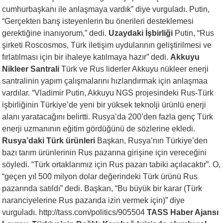
cumhurbaşkanı ile anlaşmaya vardık” diye vurguladı. Putin,
“Gerçekten barış isteyenlerin bu önerileri desteklemesi
gerektiğine inanıyorum,” dedi.
Uzaydaki İşbirliği
Putin, “Rus
şirketi Roscosmos, Türk iletişim uydularının geliştirilmesi ve
fırlatılması için bir ihaleye katılmaya hazır” dedi.
Akkuyu
Nikleer Santrali
Türk ve Rus liderler Akkuyu nükleer enerji
santralinin yapım çalışmalarını hızlandırmak için anlaşmaa
vardılar. “Vladimir Putin, Akkuyu NGS projesindeki Rus-Türk
işbirliğinin Türkiye’de yeni bir yüksek teknolji ürünlü enerji
alanı yaratacağını belirtti. Rusya’da 200’den fazla genç Türk
enerji uzmanının eğitim gördüğünü de sözlerine ekledi.
Rusya’daki Türk ürünleri
Başkan, Rusya’nın Türkiye’den
bazı tarım ürünlerinin Rus pazarına girişine için vereceğini
söyledi. “Türk ortaklarımız için Rus pazarı tabiki açılacaktır”. O,
“geçen yıl 500 milyon dolar değerindeki Türk ürünü Rus
pazarında satıldı” dedi. Başkan, “Bu büyük bir karar (Türk
naranciyelerine Rus pazarıda izin vermek için)” diye
vurguladı. http://tass.com/politics/905504
TASS Haber Ajansı