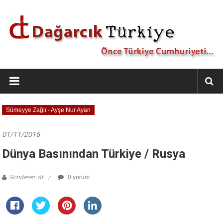
İçeriğe
geç
Dağarcık
Türkiye
Önce
Sümeyye Zağlı - Ayşe Nur Ayan
Türkiye
Cumhuriyeti…
01/11/2016
Dünya Basınından Türkiye / Rusya
Gönderen: dt
0 yorum