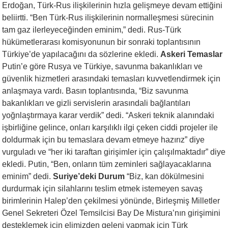
Erdoğan, Türk-Rus ilişkilerinin hızla gelişmeye devam ettiğini
beliirtti. “Ben Türk-Rus ilişkilerinin normalleşmesi sürecinin
tam gaz ilerleyeceğinden eminim,” dedi. Rus-Türk
hükümetlerarası komisyonunun bir sonraki toplantısının
Türkiye’de yapılacağını da sözlerine ekledi.
Askeri Temaslar
Putin’e göre Rusya ve Türkiye, savunma bakanlıkları ve
güvenlik hizmetleri arasındaki temasları kuvvetlendirmek için
anlaşmaya vardı. Basın toplantısında, “Biz savunma
bakanlıkları ve gizli servislerin arasındali bağlantıları
yoğnlaştırmaya karar verdik” dedi. “Askeri teknik alanındaki
işbirliğine gelince, onları karşılıklı ilgi çeken ciddi projeler ile
doldurmak için bu temaslara devam etmeye hazırız” diye
vurguladı ve “her iki taraftan girişimler için çalışılmaktadır” diye
ekledi. Putin, “Ben, onların tüm zeminleri sağlayacaklarına
eminim” dedi.
Suriye’deki Durum
“Biz, kan dökülmesini
durdurmak için silahlarını teslim etmek istemeyen savaş
birimlerinin Halep’den çekilmesi yönünde, Birleşmiş Milletler
Genel Sekreteri Özel Temsilcisi Bay De Mistura’nın girişimini
desteklemek için elimizden geleni yapmak için Türk