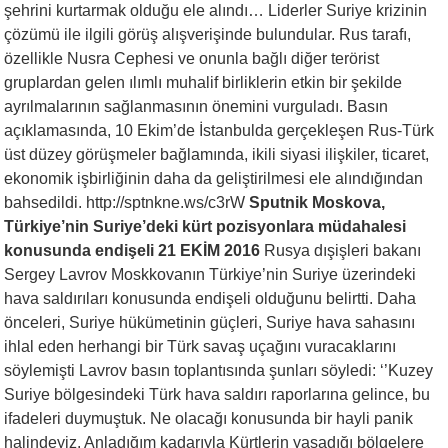
şehrini kurtarmak olduğu ele alındı… Liderler Suriye krizinin
çözümü ile ilgili görüş alışverişinde bulundular. Rus tarafı,
özellikle Nusra Cephesi ve onunla bağlı diğer terörist
gruplardan gelen ılımlı muhalif birliklerin etkin bir şekilde
ayrılmalarının sağlanmasının önemini vurguladı. Basın
açıklamasında, 10 Ekim’de İstanbulda gerçekleşen Rus-Türk
üst düzey görüşmeler bağlamında, ikili siyasi ilişkiler, ticaret,
ekonomik işbirliğinin daha da geliştirilmesi ele alındığından
bahsedildi. http://sptnkne.ws/c3rW
Sputnik Moskova,
Türkiye’nin Suriye’deki kürt pozisyonlara müdahalesi
konusunda endişeli 21 EKİM 2016
Rusya dışişleri bakanı
Sergey Lavrov Moskkovanın Türkiye’nin Suriye üzerindeki
hava saldırıları konusunda endişeli olduğunu belirtti. Daha
önceleri, Suriye hükümetinin güçleri, Suriye hava sahasını
ihlal eden herhangi bir Türk savaş uçağını vuracaklarını
söylemişti Lavrov basın toplantısında şunları söyledi: ‘’Kuzey
Suriye bölgesindeki Türk hava saldırı raporlarına gelince, bu
ifadeleri duymuştuk. Ne olacağı konusunda bir hayli panik
halindeyiz. Anladığım kadarıyla Kürtlerin yaşadığı bölgelere