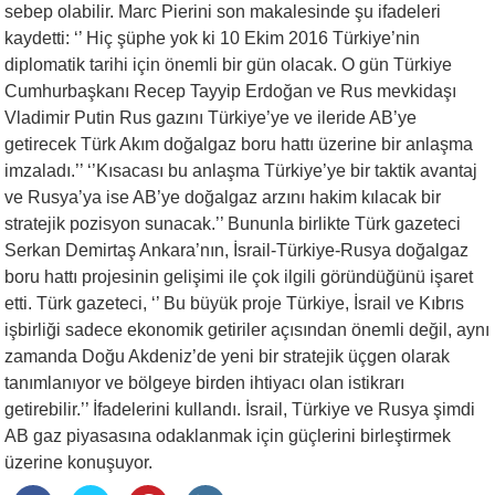
sebep olabilir. Marc Pierini son makalesinde şu ifadeleri
kaydetti: ‘’ Hiç şüphe yok ki 10 Ekim 2016 Türkiye’nin
diplomatik tarihi için önemli bir gün olacak. O gün Türkiye
Cumhurbaşkanı Recep Tayyip Erdoğan ve Rus mevkidaşı
Vladimir Putin Rus gazını Türkiye’ye ve ileride AB’ye
getirecek Türk Akım doğalgaz boru hattı üzerine bir anlaşma
imzaladı.’’ ‘’Kısacası bu anlaşma Türkiye’ye bir taktik avantaj
ve Rusya’ya ise AB’ye doğalgaz arzını hakim kılacak bir
stratejik pozisyon sunacak.’’ Bununla birlikte Türk gazeteci
Serkan Demirtaş Ankara’nın, İsrail-Türkiye-Rusya doğalgaz
boru hattı projesinin gelişimi ile çok ilgili göründüğünü işaret
etti. Türk gazeteci, ‘’ Bu büyük proje Türkiye, İsrail ve Kıbrıs
işbirliği sadece ekonomik getiriler açısından önemli değil, aynı
zamanda Doğu Akdeniz’de yeni bir stratejik üçgen olarak
tanımlanıyor ve bölgeye birden ihtiyacı olan istikrarı
getirebilir.’’ İfadelerini kullandı. İsrail, Türkiye ve Rusya şimdi
AB gaz piyasasına odaklanmak için güçlerini birleştirmek
üzerine konuşuyor.