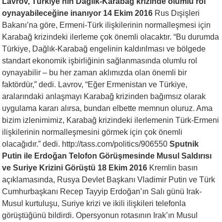
Lavrov, Türkiye’nin Dağlık-Karabağ krizinde olumlu rol
oynayabileceğine inanıyor 14 Ekim 2016
Rus Dışişleri
Bakanı’na göre, Ermeni-Türk ilişkilerinin normalleşmesi için
Karabağ krizindeki ilerleme çok önemli olacaktır. “Bu durumda
Türkiye, Dağlık-Karabağ engelinin kaldırılması ve bölgede
standart ekonomik işbirliğinin sağlanmasında olumlu rol
oynayabilir – bu her zaman aklımızda olan önemli bir
faktördür,” dedi. Lavrov, “Eğer Ermenistan ve Türkiye,
aralarındaki anlaşmayı Karabağ krizinden bağımsız olarak
uygulama kararı alırsa, bundan elbette memnun oluruz. Ama
bizim izlenimimiz, Karabağ krizindeki ilerlemenin Türk-Ermeni
ilişkilerinin normalleşmesini görmek için çok önemli
olacağıdır.” dedi. http://tass.com/politics/906550
Sputnik
Putin ile Erdoğan Telofon Görüşmesinde Musul Saldırısı
ve Suriye Krizini Görüştü 18 Ekim 2016
Kremlin basın
açıklamasında, Rusya Devlet Başkanı Vladimir Putin ve Türk
Cumhurbaşkanı Recep Tayyip Erdoğan’ın Salı günü Irak-
Musul kurtuluşu, Suriye krizi ve ikili ilişkileri telefonla
görüştüğünü bildirdi. Opersyonun rotasının Irak’ın Musul