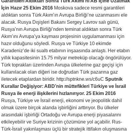
Garantileri Aldıktan Sonra Türk Akımı’nı AB İçine Uzatmak
İçin Hazır 25 Ekim 2016
Moskova sadece resmi garantileri
aldıktan sonra Türk Akım’ın Avrupa Birliği’ne uzanmasını ele
alacak. Rusya Dışişleri Bakanı Sergey Lavrov salı günü,
Rusya’nın Avrupa Birliği’nden teminat aldıktan sonra Türk
Akım’ını Avrupa’ya kayması projesinin uygulamanması için
hazır olduğunu söyledi. Rusya ve Türkiye 10 ekimde
Karadeniz’de iki sualtı etabının inşaasında anlaştı. Her etabın
yıllık kapasitesinin 15.75 milyar metreküp olacağı öngörülüyor.
Türk toprakları üzerinden Avrupa ülkelerine gaz geçişi için
kullanılacak olan diğeri ise doğrudan Türk pazarına gaz
iletecek etaplardan biridir. http://sptnkne.ws/c6uC
Sputnik
Kurallar Değişiyor: ABD’nin müttefikleri Türkiye ve İsrail
Rusya ile enerji ilişkilerini hızlanırıyor. 25 Ekim 2016
Rusya, Türkiye ve İsrail enerji, ekonomi ve jeopolitik dahil
olmak üzere birçok alanda işbirliğini arttırıyor. Bu ülkeler
arasındaki işbirliği Ortadoğu ve Avrupa enerji piyasalarını
etkileyebilir ve Suriye krizinin çözümüne yol açabilir. Rus-
Türk-İsrail yakınlaşması üçlü bir stratejik ittifakın oluşmasına