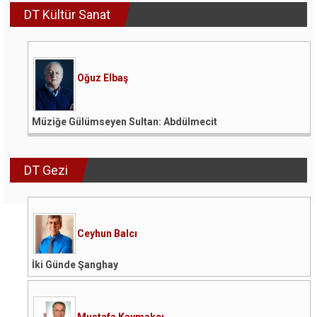
DT Kültür Sanat
Oğuz Elbaş
Müziğe Gülümseyen Sultan: Abdülmecit
DT Gezi
Ceyhun Balcı
İki Günde Şanghay
Mustafa Kaymakçı