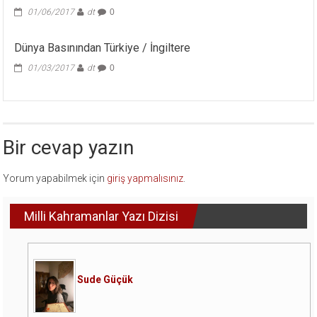
01/06/2017
dt
0
Dünya Basınından Türkiye / İngiltere
01/03/2017
dt
0
Bir cevap yazın
Yorum yapabilmek için
giriş yapmalısınız
.
Milli Kahramanlar Yazı Dizisi
Sude Güçük