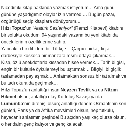
Nicedir iki kitap hakkında yazmak istiyorum… Ama günü
gününe yaşadığımız olaylar izin vermedi… Bugün pazar,
özgürlüğü seçip kitaplara dönüyorum…
Hıfzı Topuz
’un
“Atatürk Sesleniyor”
(Remzi Kitabevi) kitabını
bir solukta okudum. 94 yaşındaki yazarın bu yeni kitabı da
öncekilerinin özelliklerine sahip.
Yani akıcı bir dil, duru bir Türkçe… Çarpıcı birkaç fırça
darbesiyle koskoca bir manzara resmi ortaya çıkarmak…
Kısa, özlü anekdotlarla kıssadan hisse vermek… Tarih bilgisi,
engin bir kültürle öykülemeyi buluşturmak… Bilgiyi, bilgiçlik
taslamadan paylaşmak… Anlatmaktan sonsuz bir tat almak ve
bu tadı okura da geçirmek…
Hıfzı Topuz’un anlattığı insan
Neyzen Tevfik
ya da
Nâzım
Hikmet
olsun; anlattığı olay Kurtuluş Savaşı ya da
Lumumba
’nın direnişi olsun; anlattığı dönem Osmanlı’nın son
günleri, Paris ya da Afrika mevsimleri olsun, hep tutkulu,
heyecanlı anlatımın peşinde! Bu açıdan yaşı kaç olursa olsun,
o her daim genç kalıyor ve genç kalacak.