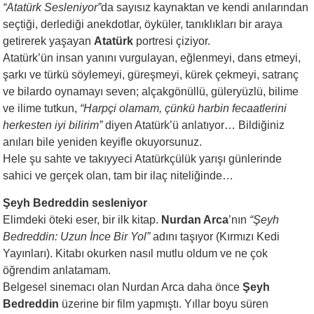
“Atatürk Sesleniyor”
da sayısız kaynaktan ve kendi anılarından
seçtiği, derlediği anekdotlar, öyküler, tanıklıkları bir araya
getirerek yaşayan
Atatürk
portresi çiziyor.
Atatürk’ün insan yanını vurgulayan, eğlenmeyi, dans etmeyi,
şarkı ve türkü söylemeyi, güreşmeyi, kürek çekmeyi, satranç
ve bilardo oynamayı seven; alçakgönüllü, güleryüzlü, bilime
ve ilime tutkun,
“Harpçi olamam, çünkü harbin fecaatlerini
herkesten iyi bilirim”
diyen Atatürk’ü anlatıyor… Bildiğiniz
anıları bile yeniden keyifle okuyorsunuz.
Hele şu sahte ve takıyyeci Atatürkçülük yarışı günlerinde
sahici ve gerçek olan, tam bir ilaç niteliğinde…
Şeyh Bedreddin sesleniyor
Elimdeki öteki eser, bir ilk kitap.
Nurdan Arca
’nın
“Şeyh
Bedreddin: Uzun İnce Bir Yol”
adını taşıyor (Kırmızı Kedi
Yayınları). Kitabı okurken nasıl mutlu oldum ve ne çok
öğrendim anlatamam.
Belgesel sinemacı olan Nurdan Arca daha önce
Şeyh
Bedreddin
üzerine bir film yapmıştı. Yıllar boyu süren