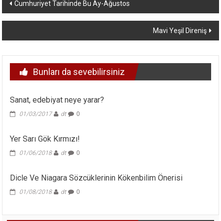
Yazı
Cumhuriyet Tarihinde Bu Ay-Ağustos
dolaşımı
Mavi Yeşil Direniş
Bunları da sevebilirsiniz
Sanat, edebiyat neye yarar?
01/03/2017
dt
0
Yer Sarı Gök Kırmızı!
01/06/2018
dt
0
Dicle Ve Niagara Sözcüklerinin Kökenbilim Önerisi
01/08/2018
dt
0