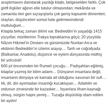
araştırmasını damıtarak yazdığı kitabı, belgeselden farklı. Çok
girift ilişkiler ağının elle tutulur olmasından; mekânda ve
zamanda ileri geri sıçrayışlarla çok geniş kapsamlı dönemleri,
olayları, düşünceleri somut hale getirmesindendi
mutluluğum…
Kitapta birkaç zaman dilimi var. Bedreddin’in yaşadığı 1415
yüzyıllar; müritlerinin Trakya topraklarına göçü; 20 yüzyılda
Nâzım Hikmet’in Destanı ve günümüzde Nurdan Arca ve
ekibinin Bedreddin’in izlerini arayışı… Tarih ve coğrafyada
(Balkanlar, Anadolu), düşünce ve eylem dünyasında müthiş
bir yolculuk!
600 yıl öncesinden bir Rumeli çocuğu… Padişahları eğitmiş,
kitaplar yazmış bir bilim adamı… Dünyanın insanlara değil,
insanların dünyaya ve kainata ait olduğunu savunan bir sufi…
Irk, dil, din ayırmadan insanlığı kucaklayan… Adaletin ve
ordunun zirvesinde bir kazasker… İsyanlara ilham kaynağı
olmuş, sürgün hapis yemiş… Tuzağa düşürülüp idam edilen
bir aydın!