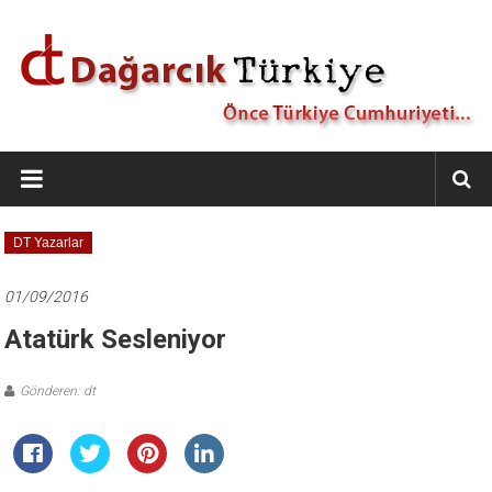
İçeriğe
geç
Dağarcık
Türkiye
Önce
DT Yazarlar
Türkiye
Cumhuriyeti…
01/09/2016
Atatürk Sesleniyor
Gönderen: dt