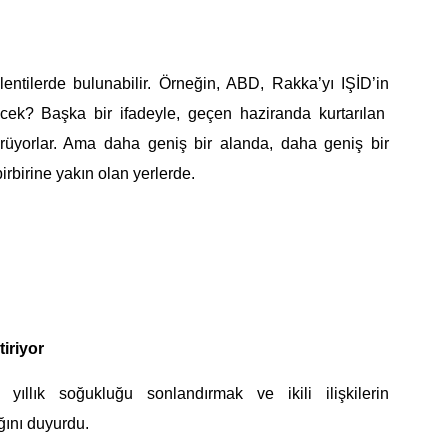
lentilerde bulunabilir. Örneğin, ABD,
Rakka’yı
IŞİD’in
recek?
Başka bir ifadeyle, geçen haziranda kurtarılan
rüyorlar. Ama daha geniş bir alanda, daha geniş bir
birbirine yakın olan yerlerde.
tiriyor
6 yıllık soğukluğu sonland
ır
mak ve ikili ilişkilerin
ğını duyurdu.