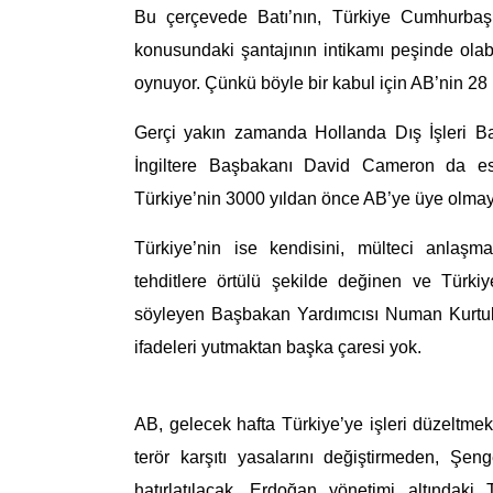
Bu çerçevede Batı’nın, Türkiye Cumhurbaşk
konusundaki şantajının intikamı peşinde ola
oynuyor.
Çünkü
böyle bir kabul için AB’nin 28
Gerçi yakın zamanda Hollanda Dış İşleri Ba
İngiltere Başbakanı David Cameron
da
esp
Türkiye’nin 3000 yıldan önce AB’ye üye olmay
Türkiye’nin
ise
kendisini, mülteci anlaşma
tehditlere örtülü şekilde değinen ve Türk
söyleyen
Başbakan Yardımcısı Numan Kurtu
ifadeleri yutmaktan baş
k
a çaresi yok.
AB, gelecek hafta Türkiye’ye işleri düzeltmek
terör karşıtı yasalarını d
eğiştirmeden,
Şeng
hatırlatılacak. Erdoğan yönetimi altındaki