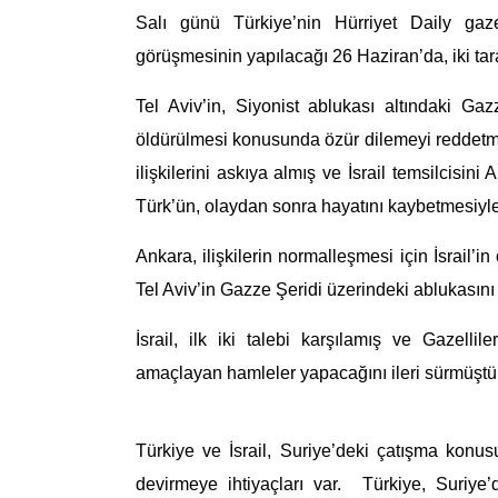
Salı günü Türkiye’
nin Hürriyet D
aily gaz
görüşmesinin yapılacağı 26
Haziran
’da, iki ta
Tel Aviv’in
,
Siyonist
ablukası altındaki Ga
z
öldürülmesi konusunda özür dilemeyi reddetm
ilişkilerini
askıya almış
ve
İsrail temsilcisini
Türk’ün, olaydan sonra hayatını kaybetmesiyle
Ankara, ilişkilerin normalleşmesi için İsrail’
in
Tel Aviv’in Gazze Şeridi üzerindeki ablukasını
İsrail, ilk iki talebi karşılamış ve
Gazelliler
amaçlayan hamleler yapacağını ileri sürmüştü
Türkiye ve İsrail, Suriye’deki çatışma ko
devirmeye ihtiyaçları var. Türkiye, Suriye’