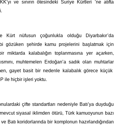
KK’yı ve sınırın ötesindeki Suriye Kürtleri ’ne atıfta
i.
 Kürt nüfusun çoğunlukla olduğu Diyarbakır’da
bi gözüken
şehirde kamu projelerini başlatmak için
ir miktarda kalabalığın toplanmasına yer açarken,
kısmını,
muhtemelen
Erdoğan’
a sadık olan muhtarlar
men,
gayet basit bir nedenle
kalabalık görece küçük
 ile hiçbir işleri yoktu.
ulardaki çifte standartları nedeniyle Batı’ya duyduğu
 mevcut siyasal iklimden ötürü, Türk kamuoyunun bazı
i ve Batı koridorlarında bir komplonun hazırlandığından