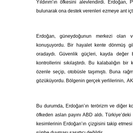
Yıldırım’ın öfkesini alevlendirdi. Erdoğan, P
bulunarak ona destek verenleri ezmeye ant içt
Erdoğan, güneydoğunun merkezi olan ve
konuşuyordu. Bir hayalet kente dönmüş gi
oradaydı. Güvenlik güçleri, kayda değer b
kontrollerini sıkılaştırdı.
B
u kalabalığın bir 
özenle seçip, otobüsle taşımıştı. Buna rağ
gözüküyordu.
Bölgenin gerçek yerlilerinin, AKP
Bu durumda, Erdoğan’ın terörizm ve diğer kon
öfkeden aslan payını ABD aldı. Türkiye’deki
kesimlerinin Erdoğan’ın çizgisini takip etmes
şüphe duyma
sı
şaşırtıcı değildir.