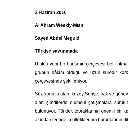
2 Haziran 2016
Al
Ahram
Weekly
-Mısır
Sayed
Abdel
Meguid
Türkiye savunmada
Ufukta yeni bir haritanın çerçevesi belli olmaya
grubun hâkim
olduğu ve uzun süredir kor
çerçevesinde şekilleniyor.
Söz konusu alan, kuzey Suriye, Irak ve güne
alan şimdilerde ölümcül çatışmalara sürükl
bulunuyor. Türkler, topraklarının önemli bir
azından teoride, müttefiklerinin
burunlarının di