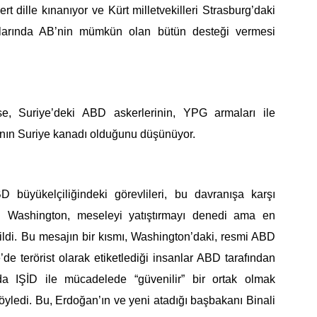
ert dille kınanıyor ve Kürt milletvekilleri Strasburg’daki
arında
AB’nin
mümkün olan bütün desteği verme
si
e, Suriye’deki ABD askerlerinin, YPG armaları ile
ın Suriye kanadı olduğunu düşünüyor.
D büyükelçiliğindeki görevlileri, bu davranışa karşı
dı. Washington, meseleyi yatıştırmayı denedi ama en
ildi. Bu mesajın bir kısmı, Washington’daki, resmi ABD
’
de terörist olarak etiketlediği insanlar ABD tarafından
nda
IŞİD ile mücadelede “güvenilir” bir ortak olmak
söyledi. Bu, Erdoğan’ın ve yeni ata
dığı
başbakanı Binali