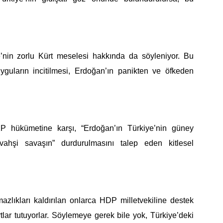
’nin zorlu Kürt meselesi hakkın
da da söyleniyor. Bu
uların incitilmesi, Erdoğan’ın panikten ve öfkeden
 hükümetine karşı, “Erdoğan’ın Türkiye’nin güney
ahşi savaşın” durdurulmasını talep eden kitlesel
azlıkları kaldırılan onlarca HDP milletvekiline destek
artlar tutuyorlar. Söylemeye gerek bile yok, Türkiye’deki