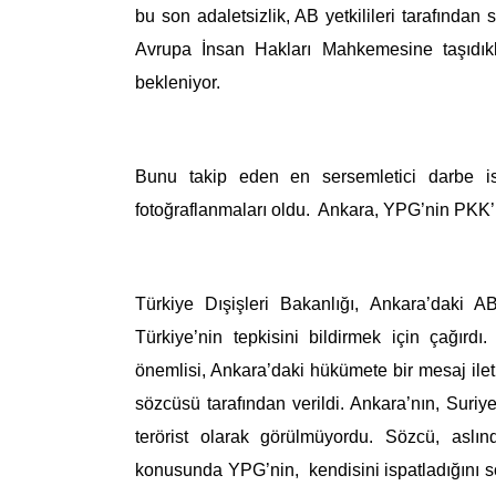
bu son adaletsizlik, AB yetkilileri tarafından s
Avrupa İnsan Hakları Mahkemesine taşıdıkl
bekleniyor.
Bunu takip eden en sersemletici darbe is
fotoğraflanmaları oldu. Ankara,
YPG’nin
PKK’n
Türkiye Dışişleri Bakanlığı,
Ankara’daki AB
Türkiye’nin tepkisini bildirmek için çağır
önemlisi, Ankara’daki hükümete bir mesaj ilet
sözcüsü tarafından
verildi
. Ankara’nın,
Suriye
terörist olarak görülmüyordu.
Sözcü, a
sl
ı
konusunda
YPG’nin
,
kendisini
ispatladığını 