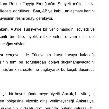
anı Recep Tayyip Erdoğan’ın Suriyeli mülteci krizi
bileceği
görül
üyor. Batı, AB’ye
kabul anlaşması
kartını
 üyesinin resmi onayı gerekiyor.
kanı, AB’de Türkiye’ye bir yer olmadığını söyledi ve
rili bir dille, üyelik müzakereleri devam etse de,
acağını söyledi.
sı çerçevesinde Türkiye’nin karşı karşıya kalacağı
iye’nin tüm bu sorunlardan dolayı suçlanamayacağını
lmuş’un
kısa sözlerine bağlayarak
bu küçük düşürücü
 için bir heyeti göndermeye niyetli. Ancak, bu süreçte,
en
bölgesine
vizesiz
giriş verilmeyeceği
Ankara’ya,
 Türkiye’nin gidişatı göz önünde bulundurulursa, bu