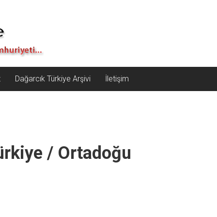
z
Dağarcık Türkiye Arşivi
İletişim
rkiye / Ortadoğu