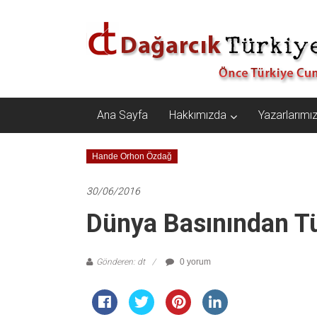
İçeriğe
Dağarcık
geç
Türkiye
Önce
Türkiye
Cumhuriyeti…
Ana Sayfa
Hakkımızda
Yazarlarımı
Hande Orhon Özdağ
30/06/2016
Dünya Basınından Tü
Gönderen: dt
0 yorum