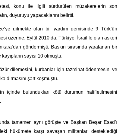
etesi, konu ile ilgili sürdürülen müzakerelerin son
rafın, duyuruyu yapacaklarını belirtti.
ze’ye gitmekte olan bir yardım gemisinde 9 Türk’ün
esi üzerine,
Eylül 2010’da,
Türkiye, İsrail’le olan askeri
 Ankara’dan göndermişti. Baskın sırasında yaralanan bir
 kayıpların sayısı 10 olmuştu.
 özür dilemesini
, ku
rbanlar için tazminat ödenmesini
ve
 kaldırmasını şart koşmuştu.
in
içinde bulundukları kötü durumun hafifletilmesini
.
nusunda tamamen aynı görüşte ve Başkan
Beşar
Esad’ı
deki hükümete karşı savaşan militanları desteklediği