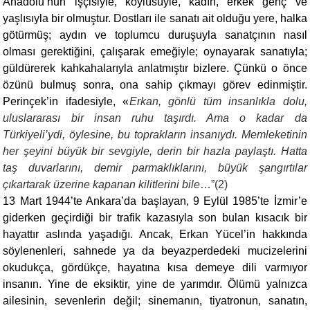
Anadolu’nun işçisiyle, köylüsüyle, kadın, erkek genç ve
yaşlısıyla bir olmuştur. Dostları ile sanatı ait olduğu yere, halka
götürmüş; aydın ve toplumcu duruşuyla sanatçının nasıl
olması gerektiğini, çalışarak emeğiyle; oynayarak sanatıyla;
güldürerek kahkahalarıyla anlatmıştır bizlere. Çünkü o önce
özünü bulmuş sonra, ona sahip çıkmayı görev edinmiştir.
Perinçek’in ifadesiyle, «
Erkan, gönlü tüm insanlıkla dolu,
uluslararası bir insan ruhu taşırdı. Ama o kadar da
Türkiyeli’ydi, öylesine, bu toprakların insanıydı. Memleketinin
her şeyini büyük bir sevgiyle, derin bir hazla paylaştı. Hatta
taş duvarlarını, demir parmaklıklarını, büyük şangırtılar
çıkartarak üzerine kapanan kilitlerini bile
…”(2)
13 Mart 1944’te Ankara’da başlayan, 9 Eylül 1985’te İzmir’e
giderken geçirdiği bir trafik kazasıyla son bulan kısacık bir
hayattır aslında yaşadığı. Ancak, Erkan Yücel’in hakkında
söylenenleri, sahnede ya da beyazperdedeki mucizelerini
okudukça, gördükçe, hayatına kısa demeye dili varmıyor
insanın. Yine de eksiktir, yine de yarımdır. Ölümü yalnızca
ailesinin, sevenlerin değil; sinemanın, tiyatronun, sanatın,