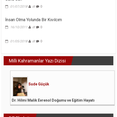
01/07/2018
dt
0
İnsan Olma Yolunda Bir Kıvılcım
16/10/2011
dt
0
01/05/2018
dt
0
Milli Kahramanlar Yazı Dizisi
Sude Güçük
Dr. Hilmi Malik Evrenol Doğumu ve Eğitim Hayatı