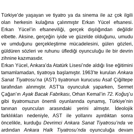
Türkiye’de yaşayan ve tiyatro ya da sinema ile az çok ilgili
olan herkesin kulağına çalınmıştır Erkan Yücel efsanesi.
Erkan Yücel’in efsaneviliği, gerçek dışılığından değildir
elbette. Aksine, gerçeğin iyide ve güzelde olduğunu, umudu
ve umduğunu gerçekleştirme mücadelesini, gülen gözleri,
güldüren sözleri ve ruhunu üflediği oyunculuğu ile bir devrin
zihnine kazımasıdır.
Erkan Yücel, Ankara’da Atatürk Lisesi’nde aldığı lise eğitimini
tamamlamadan, tiyatroya başlamıştır. 1963’te kurulan
Ankara
Sanat Tiyatrosu’na
(AST) tiyatronun kurucusu Asaf Çiğiltepe
tarafından alınmıştır. AST’ta oyunculuk yaparken, Sermet
Çağan’ın
Ayak Bacak Fabrikası
, Orhan Kemal’in
72. Koğuş
’u
gibi tiyatromuzun önemli oyunlarında oynamış, Türkiye’nin
tanınan oyuncuları arasındaki yerini almıştır. İdeolojik
farklılıkları nedeniyle, AST ile yollarını ayırdıktan sonra
öncelikle, kurduğu
Devrimci Ankara Sanat Tiyatrosu’nda
ve
ardından
Ankara Halk Tiyatrosu’nda
oyunculuğa devam