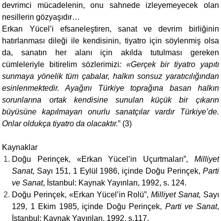
devrimci mücadelenin, onu sahnede izleyemeyecek olan
nesillerin gözyaşıdır…
Erkan Yücel’i efsaneleştiren, sanat ve devrim birliğinin
hatırlanması dileği ile kendisinin, tiyatro için söylenmiş olsa
da, sanatın her alanı için akılda tutulması gereken
cümleleriyle bitirelim sözlerimizi
: «Gerçek bir tiyatro yapıtı
sunmaya yönelik tüm çabalar, halkın sonsuz yaratıcılığından
esinlenmektedir. Ayağını Türkiye toprağına basan halkın
sorunlarına ortak kendisine sunulan küçük bir çıkarın
büyüsüne kapılmayan onurlu sanatçılar vardır Türkiye’de.
Onlar oldukça tiyatro da olacaktır.
” (3)
Kaynaklar
Doğu Perinçek, «Erkan Yücel’in Uçurtmaları”,
Milliyet
Sanat,
Sayı 151, 1 Eylül 1986,
içinde Doğu Perinçek,
Parti
ve Sanat
, İstanbul: Kaynak Yayınları, 1992, s. 124.
Doğu Perinçek, «Erkan Yücel’in Rolü”,
Milliyet Sanat,
Sayı
129, 1 Ekim 1985, içinde Doğu Perinçek,
Parti ve Sanat
,
İstanbul: Kaynak Yayınları, 1992, s.117.