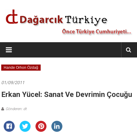
İçeriğe
geç
Dağarcık
Türkiye
Önce
Hande Orhon Özdağ
Türkiye
Cumhuriyeti…
01/09/2011
Erkan Yücel: Sanat Ve Devrimin Çocuğu
Gönderen: dt