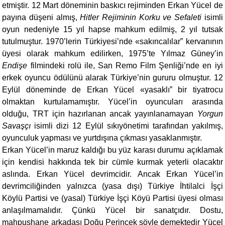
etmiştir. 12 Mart döneminin baskıcı rejiminden Erkan Yücel de
payına düşeni almış,
Hitler Rejiminin Korku ve Sefaleti
isimli
oyun nedeniyle 15 yıl hapse mahkum edilmiş, 2 yıl tutsak
tutulmuştur. 1970’lerin Türkiyesi’nde «sakıncalılar” kervanının
üyesi olarak mahkum edilirken, 1975’te Yılmaz Güney’in
Endişe
filmindeki rolü ile, San Remo Film Şenliği’nde en iyi
erkek oyuncu ödülünü alarak Türkiye’nin gururu olmuştur. 12
Eylül döneminde de Erkan Yücel «yasaklı” bir tiyatrocu
olmaktan kurtulamamıştır. Yücel’in oyuncuları arasında
olduğu, TRT için hazırlanan ancak yayınlanamayan
Yorgun
Savaşçı
isimli dizi 12 Eylül sıkıyönetimi tarafından yakılmış,
oyunculuk yapması ve yurtdışına çıkması yasaklanmıştır.
Erkan Yücel’in maruz kaldığı bu yüz karası durumu açıklamak
için kendisi hakkında tek bir cümle kurmak yeterli olacaktır
aslında. Erkan Yücel devrimcidir. Ancak Erkan Yücel’in
devrimciliğinden yalnızca (yasa dışı) Türkiye İhtilalci İşçi
Köylü Partisi ve (yasal) Türkiye İşçi Köyü Partisi üyesi olması
anlaşılmamalıdır. Çünkü Yücel bir sanatçıdır. Dostu,
mahpushane arkadaşı Doğu Perinçek şöyle demektedir Yücel