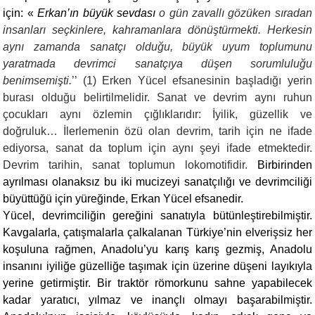
için: «
Erkan’ın büyük sevdası
o gün zavallı gözüken sıradan
insanları seçkinlere, kahramanlara dönüştürmekti. Herkesin
aynı zamanda sanatçı olduğu, büyük uyum toplumunu
yaratmada devrimci sanatçıya düşen sorumluluğu
benimsemişti.
’’ (1) Erken Yücel efsanesinin başladığı yerin
burası olduğu belirtilmelidir. Sanat ve devrim aynı ruhun
çocukları aynı özlemin çığlıklarıdır: İyilik, güzellik ve
doğruluk… İlerlemenin özü olan devrim, tarih için ne ifade
ediyorsa, sanat da toplum için aynı şeyi ifade etmektedir.
Devrim tarihin, sanat toplumun lokomotifidir.
Birbirinden
ayrılması olanaksız bu iki mucizeyi sanatçılığı ve devrimciliği
büyüttüğü için yüreğinde, Erkan Yücel efsanedir.
Yücel, devrimciliğin gereğini sanatıyla bütünleştirebilmiştir.
Kavgalarla, çatışmalarla çalkalanan Türkiye’nin elverişsiz her
koşuluna rağmen, Anadolu’yu karış karış gezmiş, Anadolu
insanını iyiliğe güzelliğe taşımak için üzerine düşeni layıkıyla
yerine getirmiştir. Bir traktör römorkunu sahne yapabilecek
kadar yaratıcı, yılmaz ve inançlı olmayı başarabilmiştir.