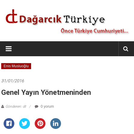
İçeriğe
geç
Dağarcık
Türkiye
Önce
Enis Musluoğlu
Türkiye
Cumhuriyeti…
31/01/2016
Genel Yayın Yönetmeninden
Gönderen: dt
0 yorum