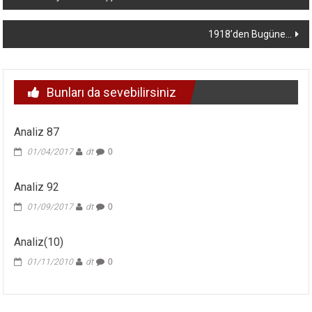
dolaşımı
1918’den Bugüne…
Bunları da sevebilirsiniz
Analiz 87
01/04/2017
dt
0
Analiz 92
01/09/2017
dt
0
Analiz(10)
01/11/2010
dt
0