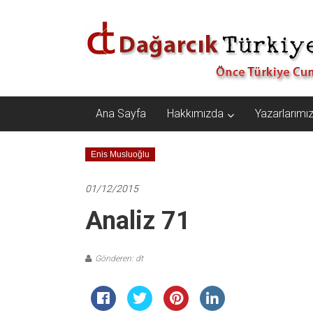
İçeriğe
Dağarcık
geç
Türkiye
Önce
Türkiye
Cumhuriyeti…
Ana Sayfa
Hakkımızda
Yazarlarımı
Enis Musluoğlu
01/12/2015
Analiz 71
Gönderen: dt