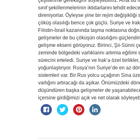
çeşitlenme gerektiğini söyleyebiliriz. Ama bu 
sınıf şekillenmelerinin iktidarlarını tehdit edec
direniyorlar. Öyleyse yine bir rejim değişikl
çöküş olasılığı bence çok güçlü. Suriye ve Ir
Filistin-İsrail kazanında taşma noktasına doğ
gelişmeler de bu çöküşün olasılığını güçlendiri
gelişme ekseni görüyoruz. Birinci, Şii-Sünni çe
zeminde bölgedeki varlıklarını artırma eğilim
sürecini erteledi. Suriye ve Irak’a özel birlikler
yoğunlaştırıyor. Rusya’nın Suriye’de en az dört 
sistemleri var. Bir Rus yolcu uçağının Sina ü
varlığını artıracağı da aşikar. Önümüzdeki dö
düşündüren başka gelişmeler de yaşanabileceğ
içersine girdiğimizi açık ve net olarak söyleyebi