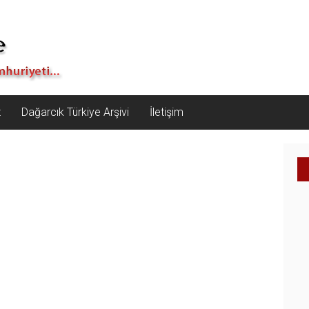
z
Dağarcık Türkiye Arşivi
İletişim