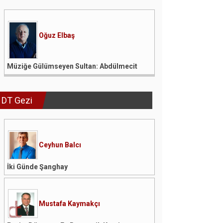
Oğuz Elbaş
Müziğe Gülümseyen Sultan: Abdülmecit
DT Gezi
Ceyhun Balcı
İki Günde Şanghay
Mustafa Kaymakçı