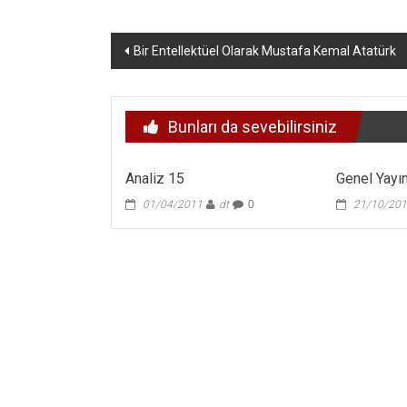
Yazı
Bir Entellektüel Olarak Mustafa Kemal Atatürk
dolaşımı
Bunları da sevebilirsiniz
Analiz 15
Genel Yayı
01/04/2011
dt
0
21/10/20