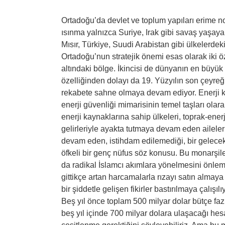
Ortadoğu’da devlet ve toplum yapıları erime n
ısınma yalnızca Suriye, Irak gibi savaş yaşayan
Mısır, Türkiye, Suudi Arabistan gibi ülkelerdeki k
Ortadoğu’nun stratejik önemi esas olarak iki öz
altındaki bölge. İkincisi de dünyanın en büyük 
özelliğinden dolayı da 19. Yüzyılın son çeyre
rekabete sahne olmaya devam ediyor. Enerji k
enerji güvenliği mimarisinin temel taşları olara
enerji kaynaklarına sahip ülkeleri, toprak-enerj
gelirleriyle ayakta tutmaya devam eden aileler
devam eden, istihdam edilemediği, bir gelece
öfkeli bir genç nüfus söz konusu. Bu monarşil
da radikal İslamcı akımlara yönelmesini önlem
gittikçe artan harcamalarla rızayı satın almaya
bir şiddetle gelişen fikirler bastırılmaya çalışıl
Beş yıl önce toplam 500 milyar dolar bütçe faz
beş yıl içinde 700 milyar dolara ulaşacağı hes