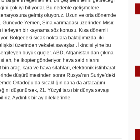
monarşilerin egemenleri, bir çeşitlenmenin getireceği
eğini çok iyi biliyorlar. Bu nedenle gelişmelere
iği senaryosuna gelmiş oluyoruz. Uzun ve orta dönemde
ak, Güneyde Yemen, Sina yarımadası üzerinden Mısır,
ru ilerleyen bir kaynama söz konusu. Kısa dönemli
yor. Bölgedeki sıcak noktalara baktığımızda, iki
lişkisi üzerinden vekalet savaşları. İkincisi yine bu
i sergileyen büyük güçler. ABD, Afganistan’dan çıkma
, silah, helikopter gönderiyor, hava saldırılarını
bin araç, kara ve hava silahları, elektronik istihbarat
zerinde düşürülmesinden sonra Rusya’nın Suriye’deki
nemde Ortadoğu’da sıcaklığın daha da artacağını
ini düşünürsek, 21. Yüzyıl tarzı bir dünya savaşı
liriz. Aydınlık bir ay dileklerimle.