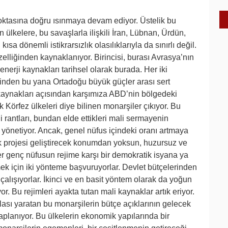
oktasına doğru ısınmaya devam ediyor. Üstelik bu
 ülkelere, bu savaşlarla ilişkili İran, Lübnan, Ürdün,
ısa dönemli istikrarsızlık olasılıklarıyla da sınırlı değil.
elliğinden kaynaklanıyor. Birincisi, burası Avrasya’nın
enerji kaynakları tarihsel olarak burada. Her iki
ğinden bu yana Ortadoğu büyük güçler arası sert
aynakları açısından karşımıza ABD’nin bölgedeki
k Körfez ülkeleri diye bilinen monarşiler çıkıyor. Bu
i rantları, bundan elde ettikleri mali sermayenin
 yönetiyor. Ancak, genel nüfus içindeki oranı artmaya
k projesi geliştirecek konumdan yoksun, huzursuz ve
er genç nüfusun rejime karşı bir demokratik isyana ya
ek için iki yönteme başvuruyorlar. Devlet bütçelerinden
 çalışıyorlar. İkinci ve en basit yöntem olarak da yoğun
ıyor. Bu rejimleri ayakta tutan mali kaynaklar artık eriyor.
lası yaratan bu monarşilerin bütçe açıklarının gelecek
aplanıyor. Bu ülkelerin ekonomik yapılarında bir