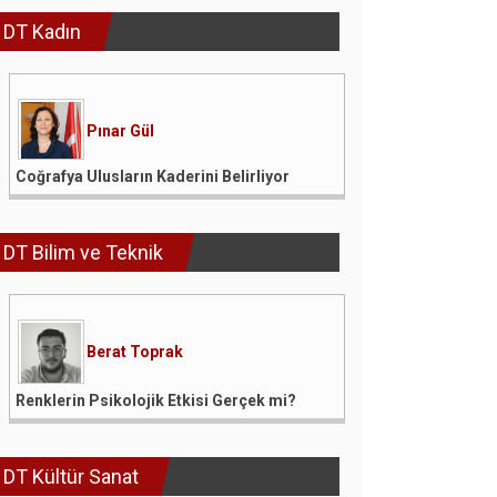
DT Kadın
Pınar Gül
Coğrafya Ulusların Kaderini Belirliyor
DT Bilim ve Teknik
Berat Toprak
Renklerin Psikolojik Etkisi Gerçek mi?
DT Kültür Sanat