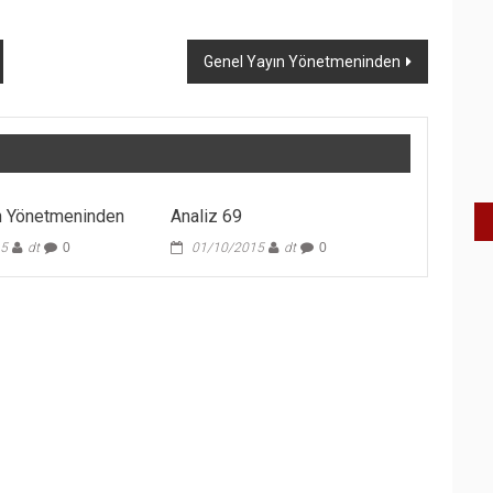
Genel Yayın Yönetmeninden
n Yönetmeninden
Analiz 69
15
dt
0
01/10/2015
dt
0