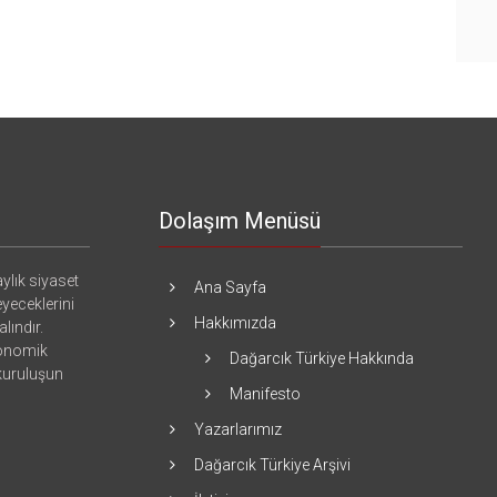
Dolaşım Menüsü
ylık siyaset
Ana Sayfa
eyeceklerini
Hakkımızda
lındır.
konomik
Dağarcık Türkiye Hakkında
 kuruluşun
Manifesto
Yazarlarımız
Dağarcık Türkiye Arşivi