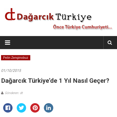
İçeriğe
geç
Dağarcık
Türkiye
Önce
Pelin Zenginobuz
Türkiye
Cumhuriyeti…
01/10/2015
Dağarcık Türkiye’de 1 Yıl Nasıl Geçer?
Gönderen: dt