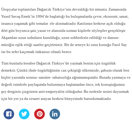
Ütopyalar toplantıları Dağarcık Türkiye’nin devraldığı bir mirastır. Zamanında
Yusuf Savaş Emek’in 1994’de başlattığı bu buluşmalarda çevre, ekonomi, sanat,
insanca yaşamak gibi temalar ele alınmaktadır. Katılımın herkese açık olduğu
dört gün boyunca şair, yazar ve alanında uzman kişilerle söyleşiler gerçekleşir.
Akşamları uzun sofraların kurulduğu, uzun sohbetlerin edildiği ve dansın-
müziğin eşlik ettiği saatler geçirirsiniz. Bir de seneye ki onur konuğu Fazıl Say
ise bu sefer kaçırmak imkansız olmalı bence.
Tüm bunlarla beraber Dağarcık Türkiye’de yazmak benim için özgürlük
demektir. Çünkü ifade özgürlüğünün can çekiştiği ülkemizde, şahsım olarak ben
hiçbir yazımda soruna- sansüre- rahatsızlığa uğramamışımdır. Burada yazmaya ve
değerli isimlerle paylaşımda bulunmaya başlamadan önce, tek konuştuğumuz
şey derginin çizgisinin anti-emperyalist olduğudur. Bu nedenle sesini duyurmak
için bir yer ya da cesaret arayan herkesi bünyesinde barındırmaktadır.