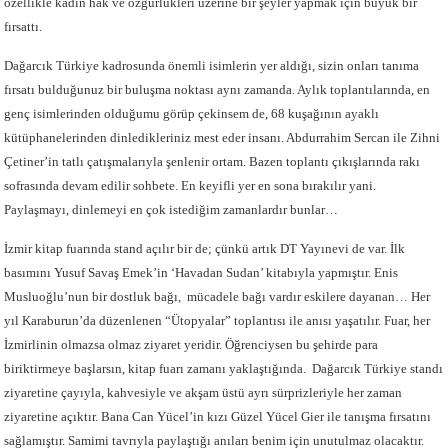
özellikle kadın hak ve özgürlükleri üzerine bir şeyler yapmak için büyük bir
fırsattı.
Dağarcık Türkiye kadrosunda önemli isimlerin yer aldığı, sizin onları tanıma
fırsatı bulduğunuz bir buluşma noktası aynı zamanda. Aylık toplantılarında, en
genç isimlerinden olduğumu görüp çekinsem de, 68 kuşağının ayaklı
kütüphanelerinden dinledikleriniz mest eder insanı. Abdurrahim Sercan ile Zihni
Çetiner’in tatlı çatışmalarıyla şenlenir ortam. Bazen toplantı çıkışlarında rakı
sofrasında devam edilir sohbete. En keyifli yer en sona bırakılır yani.
Paylaşmayı, dinlemeyi en çok istediğim zamanlardır bunlar…
İzmir kitap fuarında stand açılır bir de; çünkü artık DT Yayınevi de var. İlk
basımını Yusuf Savaş Emek’in ‘Havadan Sudan’ kitabıyla yapmıştır. Enis
Musluoğlu’nun bir dostluk bağı, mücadele bağı vardır eskilere dayanan… Her
yıl Karaburun’da düzenlenen “Ütopyalar” toplantısı ile anısı yaşatılır. Fuar, her
İzmirlinin olmazsa olmaz ziyaret yeridir. Öğrenciysen bu şehirde para
biriktirmeye başlarsın, kitap fuarı zamanı yaklaştığında. Dağarcık Türkiye standı
ziyaretine çayıyla, kahvesiyle ve akşam üstü ayrı sürprizleriyle her zaman
ziyaretine açıktır. Bana Can Yücel’in kızı Güzel Yücel Gier ile tanışma fırsatını
sağlamıştır. Samimi tavrıyla paylaştığı anıları benim için unutulmaz olacaktır.