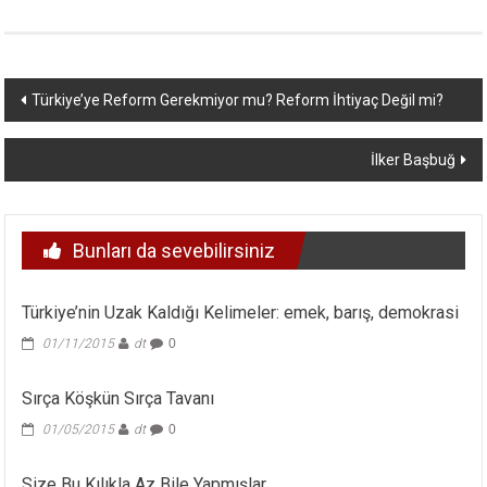
Yazı
Türkiye’ye Reform Gerekmiyor mu? Reform İhtiyaç Değil mi?
dolaşımı
İlker Başbuğ
Bunları da sevebilirsiniz
Türkiye’nin Uzak Kaldığı Kelimeler: emek, barış, demokrasi
01/11/2015
dt
0
Sırça Köşkün Sırça Tavanı
01/05/2015
dt
0
Size Bu Kılıkla Az Bile Yapmışlar