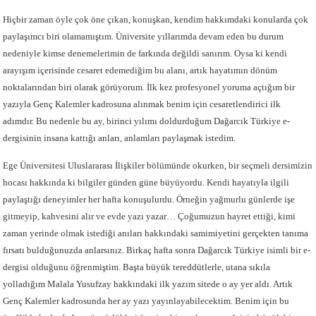
Hiçbir zaman öyle çok öne çıkan, konuşkan, kendim hakkımdaki konularda çok
paylaşımcı biri olamamıştım. Üniversite yıllarımda devam eden bu durum
nedeniyle kimse denemelerimin de farkında değildi sanırım. Oysa ki kendi
arayışım içerisinde cesaret edemediğim bu alanı, artık hayatımın dönüm
noktalarından biri olarak görüyorum. İlk kez profesyonel yoruma açtığım bir
yazıyla Genç Kalemler kadrosuna alınmak benim için cesaretlendirici ilk
adımdır. Bu nedenle bu ay, birinci yılımı doldurduğum Dağarcık Türkiye e-
dergisinin insana kattığı anları, anlamları paylaşmak istedim.
Ege Üniversitesi Uluslararası İlişkiler bölümünde okurken, bir seçmeli dersimizin
hocası hakkında ki bilgiler günden güne büyüyordu. Kendi hayatıyla ilgili
paylaştığı deneyimler her hafta konuşulurdu. Örneğin yağmurlu günlerde işe
gitmeyip, kahvesini alır ve evde yazı yazar… Çoğumuzun hayret ettiği, kimi
zaman yerinde olmak istediği anıları hakkındaki samimiyetini gerçekten tanıma
fırsatı bulduğunuzda anlarsınız. Birkaç hafta sonra Dağarcık Türkiye isimli bir e-
dergisi olduğunu öğrenmiştim. Başta büyük tereddütlerle, utana sıkıla
yolladığım Malala Yusufzay hakkındaki ilk yazım sitede o ay yer aldı. Artık
Genç Kalemler kadrosunda her ay yazı yayınlayabilecektim. Benim için bu