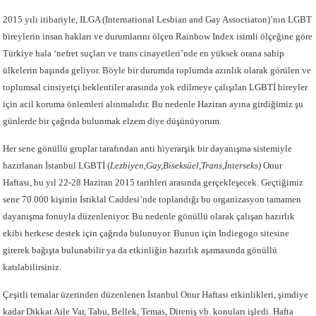
2015 yılı itibariyle, ILGA (International Lesbian and Gay Assoctiaton)’nın LGBT
bireylerin insan hakları ve durumlarını ölçen Rainbow Index isimli ölçeğine göre
Türkiye hala ‘nefret suçları ve trans cinayetleri’nde en yüksek orana sahip
ülkelerin başında geliyor. Böyle bir durumda toplumda azınlık olarak görülen ve
toplumsal cinsiyetçi beklentiler arasında yok edilmeye çalışılan LGBTİ bireyler
için acil koruma önlemleri alınmalıdır. Bu nedenle Haziran ayına girdiğimiz şu
günlerde bir çağrıda bulunmak elzem diye düşünüyorum.
Her sene gönüllü gruplar tarafından anti hiyerarşik bir dayanışma sistemiyle
hazırlanan İstanbul LGBTİ (
Lezbiyen,Gay,Biseksüel,Trans,İnterseks)
Onur
Haftası, bu yıl 22-28 Haziran 2015 tarihleri arasında gerçekleşecek. Geçtiğimiz
sene 70.000 kişinin İstiklal Caddesi’nde toplandığı bu organizasyon tamamen
dayanışma fonuyla düzenleniyor. Bu nedenle gönüllü olarak çalışan hazırlık
ekibi herkese destek için çağrıda bulunuyor. Bunun için Indiegogo sitesine
girerek bağışta bulunabilir ya da etkinliğin hazırlık aşamasında gönüllü
katılabilirsiniz.
Çeşitli temalar üzerinden düzenlenen İstanbul Onur Haftası etkinlikleri, şimdiye
kadar Dikkat Aile Var, Tabu, Bellek, Temas, Direniş vb. konuları işledi. Hafta