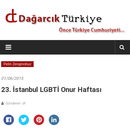
İçeriğe
geç
Dağarcık
Türkiye
Önce
Pelin Zenginobuz
Türkiye
Cumhuriyeti…
01/06/2015
23. İstanbul LGBTİ Onur Haftası
Gönderen: dt