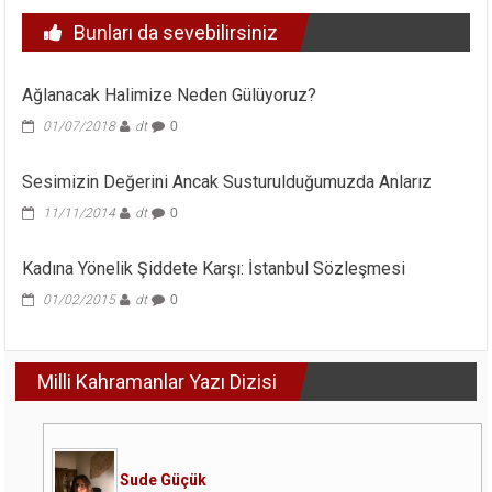
Bunları da sevebilirsiniz
Ağlanacak Halimize Neden Gülüyoruz?
01/07/2018
dt
0
Sesimizin Değerini Ancak Susturulduğumuzda Anlarız
11/11/2014
dt
0
Kadına Yönelik Şiddete Karşı: İstanbul Sözleşmesi
01/02/2015
dt
0
Milli Kahramanlar Yazı Dizisi
Sude Güçük