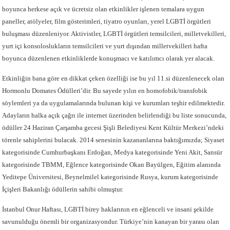
boyunca herkese açık ve ücretsiz olan etkinlikler işlenen temalara uygun
paneller, atölyeler, film gösterimleri, tiyatro oyunları, yerel LGBTİ örgütleri
buluşması düzenleniyor. Aktivistler, LGBTİ örgütleri temsilcileri, milletvekilleri,
yurt içi konsoloslukların temsilcileri ve yurt dışından milletvekilleri hafta
boyunca düzenlenen etkinliklerde konuşmacı ve katılımcı olarak yer alacak.
Etkinliğin bana göre en dikkat çeken özelliği ise bu yıl 11.si düzenlenecek olan
Hormonlu Domates Ödülleri’dir. Bu sayede yılın en homofobik/transfobik
söylemleri ya da uygulamalarında bulunan kişi ve kurumları teşhir edilmektedir.
Adayların halka açık çağrı ile internet üzerinden belirlendiği bu liste sonucunda,
ödüller 24 Haziran Çarşamba gecesi Şişli Belediyesi Kent Kültür Merkezi’ndeki
törenle sahiplerini bulacak. 2014 senesinin kazananlarına baktığımızda; Siyaset
kategorisinde Cumhurbaşkanı Erdoğan, Medya kategorisinde Yeni Akit, Sansür
kategorisinde TBMM, Eğlence kategorisinde Okan Bayülgen, Eğitim alanında
Yeditepe Üniversitesi, Beynelmilel kategorisinde Rusya, kurum kategorisinde
İçişleri Bakanlığı ödüllerin sahibi olmuştur.
İstanbul Onur Haftası, LGBTİ birey haklarının en eğlenceli ve insani şekilde
savunulduğu önemli bir organizasyondur. Türkiye’nin kanayan bir yarası olan