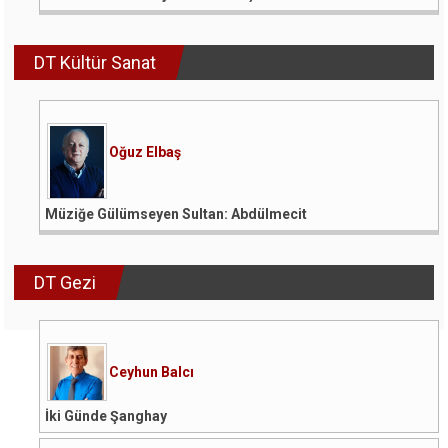
DT Kültür Sanat
Oğuz Elbaş
Müziğe Gülümseyen Sultan: Abdülmecit
DT Gezi
Ceyhun Balcı
İki Günde Şanghay