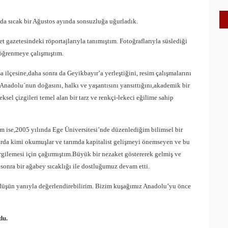
da sıcak bir Ağustos ayında sonsuzluğa uğurladık.
t gazetesindeki röportajlarıyla tanımıştım. Fotoğraflarıyla süslediği
öğrenmeye çalışmıştım.
ilçesine,daha sonra da Geyikbayır’a yerleştiğini, resim çalışmalarını
nadolu´nun doğasını, halkı ve yaşantısını yansıttığını,akademik bir
sel çizgileri temel alan bir tarz ve renkçi-lekeci eğilime sahip
am ise,2005 yılında Ege Üniversitesi’nde düzenlediğim bilimsel bir
larda kimi okumuşlar ve tarımda kapitalist gelişmeyi önemseyen ve bu
ergilemesi için çağırmıştım.Büyük bir nezaket göstererek gelmiş ve
 sonra bir ağabey sıcaklığı ile dostluğumuz devam etti.
 düşün yanıyla değerlendirebilirim. Bizim kuşağımız Anadolu’yu önce
du.