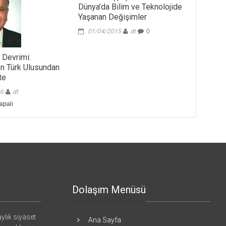
Dünya’da Bilim ve Teknolojide
Yaşanan Değişimler
01/04/2015
dt
0
 Devrimi:
n Türk Ulusundan
te
26
dt
t
apalı
en
Dolaşım Menüsü
ylık siyaset
Ana Sayfa