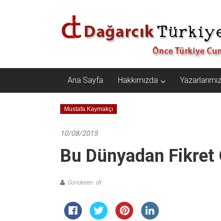
İçeriğe
Dağarcık
geç
Türkiye
Önce
Türkiye
Cumhuriyeti…
Ana Sayfa
Hakkımızda
Yazarlarımı
Mustafa Kaymakçı
10/08/2015
Bu Dünyadan Fikret
Gönderen: dt