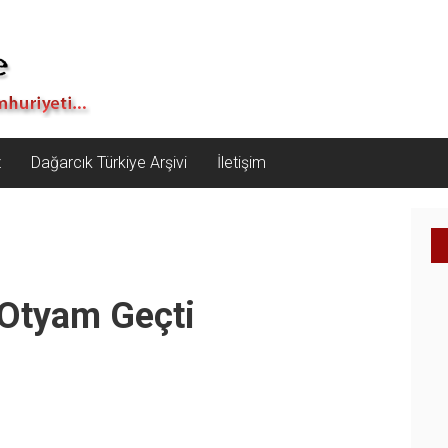
z
Dağarcık Türkiye Arşivi
İletişim
 Otyam Geçti