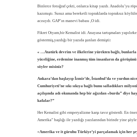
Binlerce fotoğraf çekti, onlarca kitap yazdı. Anadolu’yu röpo
kazımıştı. Susuz ama bereketli topraklarda topraksız köylül
acısıydı. GAP’ın manevi babası ,O idi.
Fikret Otyam,bir Kemalist idi. Anayasa tartışmaları yapılır
göstermiş,yazdığı bir yazıda şunları demişti
:
« …Atatürk devrim ve ilkelerine yürekten bağlı, bunlarla
yüceliğine, erdemine inanmış tüm insanların da görüşünü
söyler misiniz?
Ankara’dan başlayıp İzmir’de, İstanbul’da ve yurdun nice 
Cumhuriyeti’ne sıkı sıkıya bağlı bunu salladıkları milyon
açılışında adı okunanda hep bir ağızdan «burda” diye hay
kafalar?”
Her Kemalist gibi emperyalizme karşı tavır gösterdi. En ön
Amerika” başlığı ile yazdığı yazılarından birinde yine şöyl
«
Amerika ve it güruhu Türkiye’yi parçalamak için her şey