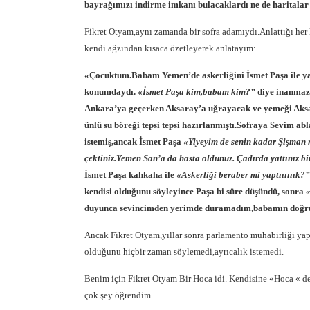
bayrağımızı indirme imkanı bulacaklardı ne de haritalar 
Fikret Otyam,aynı zamanda bir sofra adamıydı.Anlattığı her k
kendi ağzından kısaca özetleyerek anlatayım:
«Çocuktum.Babam Yemen’de askerliğini İsmet Paşa ile yap
konumdaydı. «
İsmet Paşa kim,babam kim?”
diye inanmaz
Ankara’ya geçerken Aksaray’a uğrayacak ve yemeği Aksaray
ünlü su böreği tepsi tepsi hazırlanmıştı.Sofraya Sevim 
istemiş,ancak İsmet Paşa
«Yiyeyim de senin kadar Şişman 
çektiniz.Yemen San’a da hasta oldunuz. Çadırda yattınız bir
İsmet Paşa kahkaha ile
«Askerliği beraber mi yaptıııııık?
kendisi olduğunu söyleyince Paşa bi süre düşündü, sonra
«
duyunca sevincimden yerimde duramadım,babamın doğr
Ancak Fikret Otyam,yıllar sonra parlamento muhabirliği ya
olduğunu hiçbir zaman söylemedi,ayrıcalık istemedi.
Benim için Fikret Otyam Bir Hoca idi. Kendisine «Hoca « 
çok şey öğrendim.