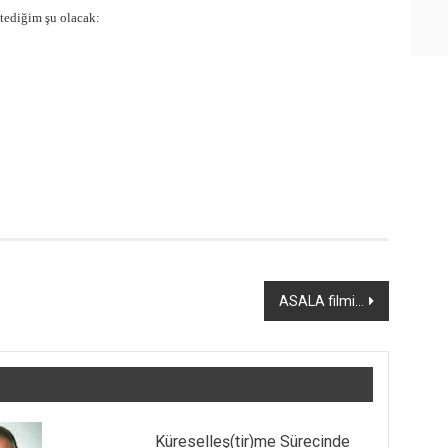
tediğim şu olacak:
ASALA filmi…
Küreselleş(tir)me Sürecinde