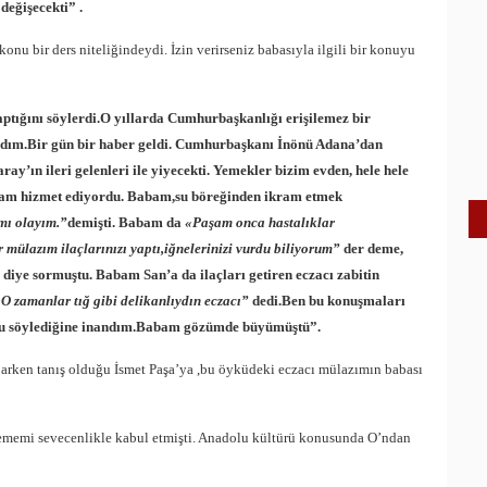
değişecekti” .
onu bir ders niteliğindeydi. İzin verirseniz babasıyla ilgili bir konuyu
tığını söylerdi.O yıllarda Cumhurbaşkanlığı erişilemez bir
dım.Bir gün bir haber geldi. Cumhurbaşkanı İnönü Adana’dan
’ın ileri gelenleri ile yiyecekti. Yemekler bizim evden, hele hele
ablam hizmet ediyordu. Babam,su böreğinden ikram etmek
mı olayım.”
demişti. Babam da
«Paşam onca hastalıklar
 mülazım ilaçlarınızı yaptı,iğnelerinizi vurdu biliyorum”
der deme,
”
diye sormuştu. Babam San’a da ilaçları getiren eczacı zabitin
O zamanlar tığ gibi delikanlıydın eczacı”
dedi.Ben bu konuşmaları
u söylediğine inandım.Babam gözümde büyümüştü”.
parken tanış olduğu İsmet Paşa’ya ,bu öyküdeki eczacı mülazımın babası
dememi sevecenlikle kabul etmişti. Anadolu kültürü konusunda O’ndan