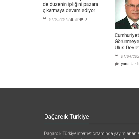
de düzenin ipliğini pazara
çıkarmaya devam ediyor
01/05/2013
dt
0
Cumhuriyet
Görünmeye
Ulus Devle
01/04/20
Cumhuriye
yorumlar k
Devrimi:
Görünmey
Türk
Ulusundan
Ulus
Devlete
için
Dağarcık Türkiye
Dağarcık Türkiye internet ortamında yayımlanan a