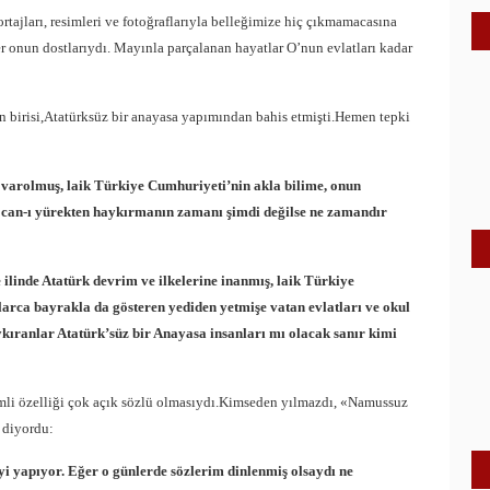
rtajları, resimleri ve fotoğraflarıyla belleğimize hiç çıkmamacasına
er onun dostlarıydı. Mayınla parçalanan hayatlar O’nun evlatları kadar
ken birisi,Atatürksüz bir anayasa yapımından bahis etmişti.Hemen tepki
 varolmuş, laik Türkiye Cumhuriyeti’nin akla bilime, onun
 can-ı yürekten haykırmanın zamanı şimdi değilse ne zamandır
ilinde Atatürk devrim ve ilkelerine inanmış, laik Türkiye
larca bayrakla da gösteren yediden yetmişe vatan evlatları ve okul
kıranlar Atatürk’süz bir Anayasa insanları mı olacak sanır kimi
emli özelliği çok açık sözlü olmasıydı.Kimseden yılmazdı, «Namussuz
e diyordu:
i yapıyor. Eğer o günlerde sözlerim dinlenmiş olsaydı ne