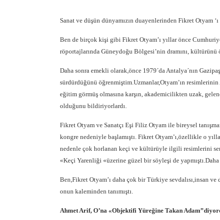
Sanat ve düşün dünyamızın duayenlerinden Fikret Otyam ‘ı 
Ben de birçok kişi gibi Fikret Otyam’ı yıllar önce Cumhuriye
röportajlarında Güneydoğu Bölgesi’nin dramını, kültürünü 
Daha sonra emekli olarak,önce 1979´da Antalya´nın Gazipaşa 
sürdürdüğünü öğrenmiştim.Uzmanlar,Otyam’ın resimlerinin A
eğitim görmüş olmasına karşın, akademicilikten uzak, gelenek
olduğunu bildiriyorlardı.
Fikret Otyam ve Sanatçı Eşi Filiz Otyam ile bireysel tanışm
kongre nedeniyle başlamıştı. Fikret Otyam’ı,özellikle o yıl
nedenle çok horlanan keçi ve kültürüyle ilgili resimlerini s
«Keçi Yarenliği «üzerine güzel bir söyleşi de yapmıştı.Daha
Ben,Fikret Otyam’ı daha çok bir Türkiye sevdalısı,insan ve
onun kaleminden tanımıştı.
Ahmet Arif, O’na «Objektifi Yüreğine Takan Adam”diyor