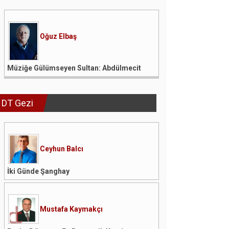
Oğuz Elbaş
Müziğe Gülümseyen Sultan: Abdülmecit
DT Gezi
Ceyhun Balcı
İki Günde Şanghay
Mustafa Kaymakçı