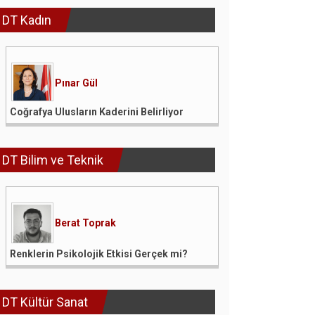
DT Kadın
Pınar Gül
Coğrafya Ulusların Kaderini Belirliyor
DT Bilim ve Teknik
Berat Toprak
Renklerin Psikolojik Etkisi Gerçek mi?
DT Kültür Sanat