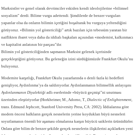
Marksistler ve genel olarak devrimciler eskiden kendi ideolojilerine «bilimsel
sosyalizm” derdi. Bilime vurgu adettendi. Şimdilerde de benzer vurguları
yapanlar olsa da onların bilimin içeriğini boşaltarak bu vurguya yeltendiğini
görüyoruz. «Bilimin yol göstericiliği” artık bazıları için tebessüm yaratan bir
naiflikten ibaret veya daha da iddialı başkaları açısından «modernist, kalkınmacı
ve kapitalist anlatının bir parçası”dır.
Bilimin yol göstericiliğinden sapmanın Marksist gelenek içerisinde
gerçekleştiğini görüyoruz. Bu geleneğin izini sürdüğümüzde Frankfurt Okulu’nu
buluyoruz.
Modernite karşıtlığı, Frankfurt Okulu yazarlarında o denli fazla ki hedefleri
genişliyor, Aydınlınma’ya da saldırıyorlar. Aydınlanmanın bilimsellik anlayışını
Aydınlanmanın Diyalektiği
adlı eserlerinde «büyücü geçmişi”ni unutması
üzerinden eleştiriyorlar (Horkheimer, M., Adorno, T.,
Dialectic of Enlightenment
,
trans. Edmund Jephcott, Stanford University Press, CA: 2002). İddialarına göre
modern öncesi halkların gerçek nesnelerin yerine koydukları büyü nesneleri
soyutlamanın önemli bir aşaması olmalarına karşın büyücü saiklerin ürünüdürler.
Onlara göre bilim de benzer şekilde gerçek nesnelerin ilişkilerini açıklarken yeni