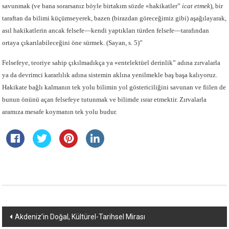
savunmak
(ve bana sorarsanız böyle birtakım sözde «hakikatler”
icat etmek
), bir
taraftan da bilimi küçümseyerek, bazen (birazdan göreceğimiz gibi) aşağılayarak,
asıl hakikatlerin ancak felsefe—kendi yaptıkları türden felsefe—tarafından
ortaya çıkarılabileceğini öne sürmek. (Sayan, s. 5)”
Felsefeye, teoriye sahip çıkılmadıkça ya «entelektüel derinlik” adına zırvalarla
ya da devrimci kararlılık adına sistemin aklına yenilmekle baş başa kalıyoruz.
Hakikate bağlı kalmanın tek yolu bilimin yol göstericiliğini savunan ve fiilen de
bunun önünü açan felsefeye tutunmak ve bilimde ısrar etmektir. Zırvalarla
aramıza mesafe koymanın tek yolu budur.
Yazı
Akdeniz’in Doğal, Kültürel-Tarihsel Mirası