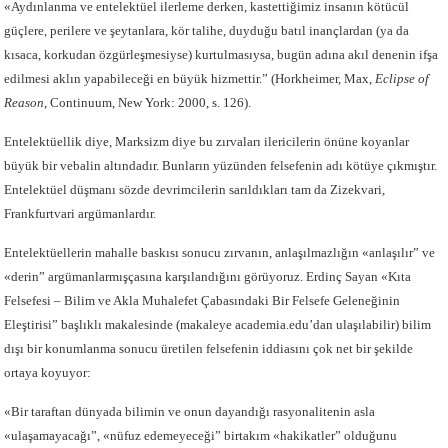
«Aydınlanma ve entelektüel ilerleme derken, kastettiğimiz insanın kötücül
güçlere, perilere ve şeytanlara, kör talihe, duyduğu batıl inançlardan (ya da
kısaca, korkudan özgürleşmesiyse) kurtulmasıysa, bugün adına akıl denenin ifşa
edilmesi aklın yapabileceği en büyük hizmettir.” (Horkheimer, Max,
Eclipse of
Reason
, Continuum, New York: 2000, s. 126).
Entelektüellik diye, Marksizm diye bu zırvaları ilericilerin önüne koyanlar
büyük bir vebalin altındadır. Bunların yüzünden felsefenin adı kötüye çıkmıştır.
Entelektüel düşmanı sözde devrimcilerin sarıldıkları tam da Zizekvari,
Frankfurtvari argümanlardır.
Entelektüellerin mahalle baskısı sonucu zırvanın, anlaşılmazlığın «anlaşılır” ve
«derin” argümanlarmışçasına karşılandığını görüyoruz. Erdinç Sayan «Kıta
Felsefesi – Bilim ve Akla Muhalefet Çabasındaki Bir Felsefe Geleneğinin
Eleştirisi” başlıklı makalesinde (makaleye academia.edu’dan ulaşılabilir) bilim
dışı bir konumlanma sonucu üretilen felsefenin iddiasını çok net bir şekilde
ortaya koyuyor:
«Bir taraftan dünyada bilimin ve onun dayandığı rasyonalitenin asla
«ulaşamayacağı”, «nüfuz edemeyeceği” birtakım «hakikatler” olduğunu