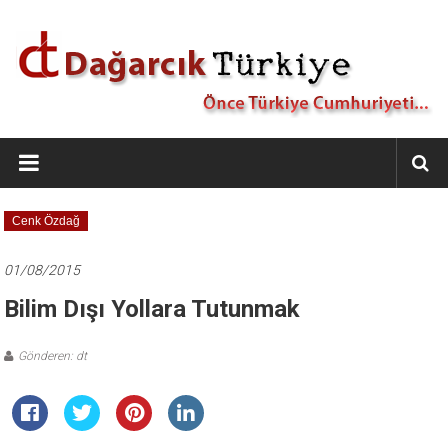
İçeriğe
geç
Dağarcık
Türkiye
Önce
Cenk Özdağ
Türkiye
Cumhuriyeti…
01/08/2015
Bilim Dışı Yollara Tutunmak
Gönderen: dt