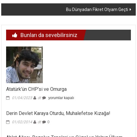
dolaşımı
Bu Dünyadan Fikret Otyam Geçti
Bunları da sevebilirsiniz
Atatürk’ün CHP’si ve Omurga
Atatürk’ün
01/04/2023
dt
yorumlar kapalı
CHP’si
ve
Derin Devlet Karaya Oturdu, Muhalefetse Kızağa!
Omurga
için
01/02/2014
dt
0