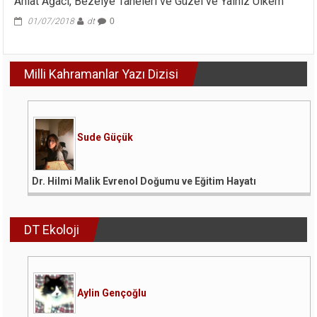
Ahlat Ağacı, Bezelye Taneleri ve Güzel ve Yalnız Ülkem
01/07/2018
dt
0
Milli Kahramanlar Yazı Dizisi
Sude Güçük
Dr. Hilmi Malik Evrenol Doğumu ve Eğitim Hayatı
DT Ekoloji
Aylin Gençoğlu