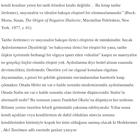
kendi kendine yeten bir tarih felsefesi kitabı değildir… Bu kitap tarihe
ilerlemeci, rasyonalist ve idealist bakışın eleştirel bir olumsuzlamasıdır.” (Buck-
Morss, Susan,
The Origin of Negative Dialectic
, Macmillan Publishers, New
York: 1977, s. 61)
Tarihe ilerlemeci ve rasyonalist bakışın ilerici eleştirisi de mümkündür. Ancak
Aydınlanmanın Diyalektiği
‘ne bakıyoruz ilerici bir eleştiri bir yana, tarihe
ilişkin içerisinde herhangi bir olguya işaret eden «idealist” karşıtı ne materyalist
ne gerçekçi hiçbir olumlu eleştiri yok. Aydınlanma diye hedef alınan esasında
devrimciliktir, ilerlemedir. Önerilen yol ise olgusal konulara olgulara
dayanmadan, a priori bir şekilde günümüz travmalarından hareketle karşı
çıkmaktır. Ortada Hitler mi var o halde sorumlu modernizemdir, aydınlanmadır.
Ortada Stalin mi var o halde sorumlu olan ilerleme düşüncesidir. Stalin’in
alternatifi nedir? Bu sorunun yanıtı Frankfurt Okulu’na düşmüyor her nedense.
Bilimin yerine önerilen felsefi görünümlü yakınma edebiyatıdır. Yıllar sonra
kendi açtıkları veya kendilerinin de dahil oldukları sürecin sonunu
kendilerinden bütünüyle kopuk bir ürün olduğunu sanmış olacak ki Horkheimer
,
Akıl Tutulması
adlı eserinde şunları yazıyor: