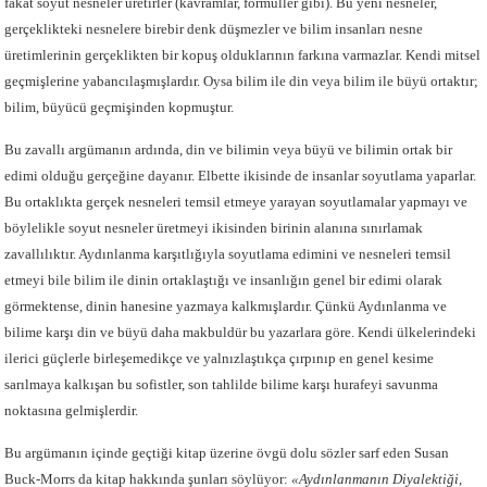
fakat soyut nesneler üretirler (kavramlar, formüller gibi). Bu yeni nesneler,
gerçeklikteki nesnelere birebir denk düşmezler ve bilim insanları nesne
üretimlerinin gerçeklikten bir kopuş olduklarının farkına varmazlar. Kendi mitsel
geçmişlerine yabancılaşmışlardır. Oysa bilim ile din veya bilim ile büyü ortaktır;
bilim, büyücü geçmişinden kopmuştur.
Bu zavallı argümanın ardında, din ve bilimin veya büyü ve bilimin ortak bir
edimi olduğu gerçeğine dayanır. Elbette ikisinde de insanlar soyutlama yaparlar.
Bu ortaklıkta gerçek nesneleri temsil etmeye yarayan soyutlamalar yapmayı ve
böylelikle soyut nesneler üretmeyi ikisinden birinin alanına sınırlamak
zavallılıktır. Aydınlanma karşıtlığıyla soyutlama edimini ve nesneleri temsil
etmeyi bile bilim ile dinin ortaklaştığı ve insanlığın genel bir edimi olarak
görmektense, dinin hanesine yazmaya kalkmışlardır. Çünkü Aydınlanma ve
bilime karşı din ve büyü daha makbuldür bu yazarlara göre. Kendi ülkelerindeki
ilerici güçlerle birleşemedikçe ve yalnızlaştıkça çırpınıp en genel kesime
sarılmaya kalkışan bu sofistler, son tahlilde bilime karşı hurafeyi savunma
noktasına gelmişlerdir.
Bu argümanın içinde geçtiği kitap üzerine övgü dolu sözler sarf eden Susan
Buck-Morrs da kitap hakkında şunları söylüyor:
«Aydınlanmanın Diyalektiği
,