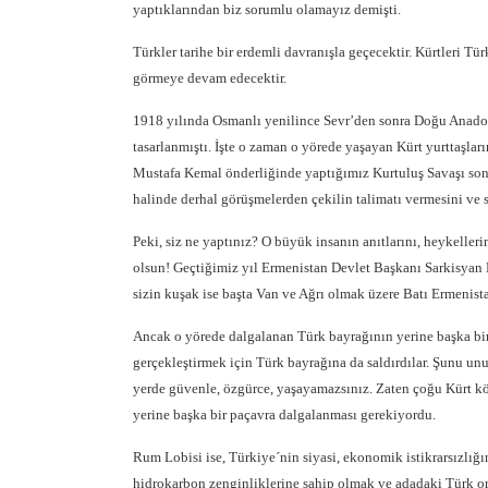
yaptıklarından biz sorumlu olamayız demişti.
Türkler tarihe bir erdemli davranışla geçecektir. Kürtleri Tü
görmeye devam edecektir.
1918 yılında Osmanlı yenilince Sevr’den sonra Doğu Anado
tasarlanmıştı. İşte o zaman o yörede yaşayan Kürt yurttaşlar
Mustafa Kemal önderliğinde yaptığımız Kurtuluş Savaşı son
halinde derhal görüşmelerden çekilin talimatı vermesini ve 
Peki, siz ne yaptınız? O büyük insanın anıtlarını, heykelleri
olsun! Geçtiğimiz yıl Ermenistan Devlet Başkanı Sarkisyan
sizin kuşak ise başta Van ve Ağrı olmak üzere Batı Ermenista
Ancak o yörede dalgalanan Türk bayrağının yerine başka bir
gerçekleştirmek için Türk bayrağına da saldırdılar. Şunu un
yerde güvenle, özgürce, yaşayamazsınız. Zaten çoğu Kürt kök
yerine başka bir paçavra dalgalanması gerekiyordu.
Rum Lobisi ise, Türkiye´nin siyasi, ekonomik istikrarsızlığı
hidrokarbon zenginliklerine sahip olmak ve adadaki Türk ord