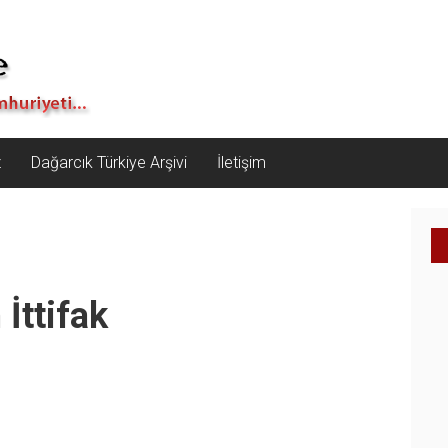
z
Dağarcık Türkiye Arşivi
İletişim
 İttifak