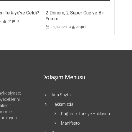
n Türkiye’ye Geldi?
2 Dönem, 2 Süper Güç ve Bir
Yorum
16
dt
0
01/08/2014
dt
0
Dolaşım Menüsü
ylık siyaset
Ana Sayfa
eyeceklerini
Hakkımızda
lındır.
konomik
Dağarcık Türkiye Hakkında
 kuruluşun
Manifesto