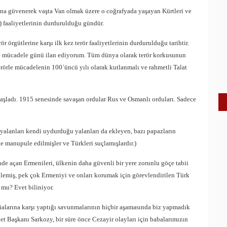
rına güvenerek vaşta Van olmak üzere o coğrafyada yaşayan Kürtleri ve
) faaliyetlerinin durdurulduğu gündür.
 örgütlerine karşı ilk kez terör faaliyetlerinin durdurulduğu tarihtir.
ile mücadele günü ilan ediyorum. Tüm dünya olarak terör korkusunun
rörle mücadelenin 100´üncü yılı olarak kutlanmalı ve rahmetli Talat
şladı. 1915 senesinde savaşan ordular Rus ve Osmanlı orduları. Sadece
yalanları kendi uydurduğu yalanları da ekleyen, bazı papazların
e manupule edilmişler ve Türkleri suçlamışlardır.)
de açan Ermenileri, ülkenin daha güvenli bir yere zorunlu göçe tabii
enlemiş, pek çok Ermeniyi ve onları korumak için görevlendirilen Türk
 mu? Evet biliniyor.
dialarına karşı yaptığı savunmalarının hiçbir aşamasında biz yapmadık
let Başkanı Sarkozy, bir süre önce Cezayir olayları için babalarımızın