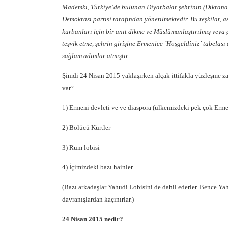
Mademki, Türkiye´de bulunan Diyarbakır şehrinin (Dikranage
Demokrasi partisi tarafından yönetilmektedir. Bu teşkilat, 
kurbanları için bir anıt dikme ve Müslümanlaştırılmış veya g
teşvik etme, şehrin girişine Ermenice ´Hoşgeldiniz´ tabelas
sağlam adımlar atmıştır.
Şimdi 24 Nisan 2015 yaklaşırken alçak ittifakla yüzleşme zam
var?
1) Ermeni devleti ve ve diaspora (ülkemizdeki pek çok Erme
2) Bölücü Kürtler
3) Rum lobisi
4) İçimizdeki bazı hainler
(Bazı arkadaşlar Yahudi Lobisini de dahil ederler. Bence Yah
davranışlardan kaçınırlar.)
24 Nisan 2015 nedir?