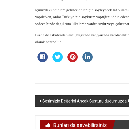
İçimizdeki hainlere gelince onlar için söyleyecek laf bulam
yapılırken, onlar Türkiye´nin soykırım yaptığını iddia ede
sadece bizde değil tüm ülkelerde vardır. Azdır veya çoktur a
Bizde de eskidende vardı, bugünde var, yarında varolacaktır.
olarak hazır olun.
Yazı
Sesimizin Değerini Ancak Susturulduğumuzda A
dolaşımı
Bunları da sevebilirsiniz