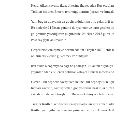
Kendi ülkesi savaşta iken, ülkesine ihanet eden Rus ordula
Türkleri öldüren Ermeni terör örgütlerinin (taşnak ve hınçak
Yani bugün dünyanın en güçlü ordularının bile çekindiği terör
Bu nedenle 24 Nisan gününü dünya terör ve terör çeteleri 
gölgesinde yaşadığımız şu günlerde, 24 Nisan 2015 günü, te
Paşa saygıyla anılmalıdır.
Gerçeklerle yüzleşmeye devam edelim. Olaylar 1870´lerde ba
onların arşivlerine güvenmek zorundayız.
(Bu arada o coğrafyada başı boş dolaşan, kulaktan duyduğu 
yayınlarından etkilenen batılılar kolayca Ermeni meselesind
Osmanlı iki cephede savaşırken üçüncü bir cepheyi ülke için
tutması üzerine, Kürt aşiretleri göç yollarına baskınlar düz
askerlerini de katletmişlerdir. Bu gerçek dünyaca bilinmiyor
Türkler Kürtleri kendilerinden ayırmadıkları için ermeni id
Kürtler yaptı gibi davranışlara prim vermemiştir. Fransa Dev