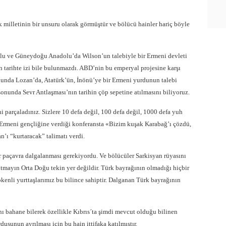
rk milletinin bir unsuru olarak görmüştür ve bölücü hainler hariç böyle
lu ve Güneydoğu Anadolu’da Wilson’un talebiyle bir Ermeni devleti
ın tarihte izi bile bulunmazdı. ABD’nin bu emperyal projesine karşı
unda Lozan’da, Atatürk’ün, İnönü’ye bir Ermeni yurdunun talebi
sonunda Sevr Antlaşması’nın tarihin çöp sepetine atılmasını biliyoruz.
ni parçaladınız. Sizlere 10 defa değil, 100 defa değil, 1000 defa yuh
 Ermeni gençliğine verdiği konferansta «Bizim kuşak Karabağ’ı çözdü,
n’ı “kurtaracak” talimatı verdi.
 paçavra dalgalanması gerekiyordu. Ve bölücüler Sarkisyan rüyasını
utmayın Orta Doğu tekin yer değildir. Türk bayrağının olmadığı hiçbir
enli yurttaşlarımız bu bilince sahiptir. Dalganan Türk bayrağının
nı bahane bilerek özellikle Kıbrıs´ta şimdi mevcut olduğu bilinen
usunun ayrılması için bu hain ittifaka katılmıştır.