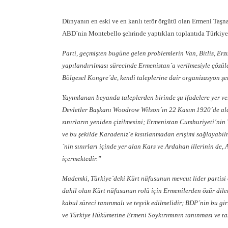
Dünyanın en eski ve en kanlı terör örgütü olan Ermeni Taşn
ABD´nin Montebello şehrinde yaptıkları toplantıda Türkiye
Parti, geçmişten bugüne gelen problemlerin Van, Bitlis, Er
yapılandırılması sürecinde Ermenistan´a verilmesiyle çözüle
Bölgesel Kongre´de, kendi taleplerine dair organizasyon şem
Yayımlanan beyanda taleplerden birinde şu ifadelere yer ver
Devletler Başkanı Woodrow Wilson´ın 22 Kasım 1920´de ald
sınırların yeniden çizilmesini; Ermenistan Cumhuriyeti´nin V
ve bu şekilde Karadeniz´e kısıtlanmadan erişimi sağlayabil
´nin sınırları içinde yer alan Kars ve Ardahan illerinin de,
içermektedir.”
Mademki, Türkiye´deki Kürt nüfusunun mevcut lider partisi 
dahil olan Kürt nüfusunun rolü için Ermenilerden özür dile
kabul süreci tanınmalı ve teşvik edilmelidir; BDP´nin bu g
ve Türkiye Hükümetine Ermeni Soykırımının tanınması ve ta