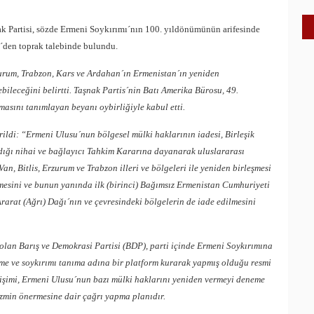
ak Partisi, sözde Ermeni Soykırımı´nın 100. yıldönümünün arifesinde
´den toprak talebinde bulundu.
zurum, Trabzon, Kars ve Ardahan´ın Ermenistan´ın yeniden
bileceğini belirtti. Taşnak Partis´nin Batı Amerika Bürosu, 49.
asını tanımlayan beyanı oybirliğiyle kabul etti.
ildi: “Ermeni Ulusu´nun bölgesel mülki haklarının iadesi, Birleşik
ığı nihai ve bağlayıcı Tahkim Kararına dayanarak uluslararası
an, Bitlis, Erzurum ve Trabzon illeri ve bölgeleri ile yeniden birleşmesi
mesini ve bunun yanında ilk (birinci) Bağımsız Ermenistan Cumhuriyeti
 Ararat (Ağrı) Dağı´nın ve çevresindeki bölgelerin de iade edilmesini
olan Barış ve Demokrasi Partisi (BDP), parti içinde Ermeni Soykırımına
me ve soykırımı tanıma adına bir platform kurarak yapmış olduğu resmi
irişimi, Ermeni Ulusu´nun bazı mülki haklarını yeniden vermeyi deneme
zmin önermesine dair çağrı yapma planıdır.