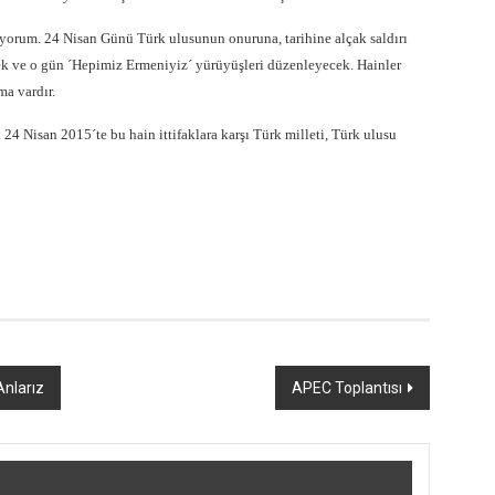
ıyorum. 24 Nisan Günü Türk ulusunun onuruna, tarihine alçak saldırı
cek ve o gün ´Hepimiz Ermeniyiz´ yürüyüşleri düzenleyecek. Hainler
ma vardır.
 24 Nisan 2015´te bu hain ittifaklara karşı Türk milleti, Türk ulusu
nlarız
APEC Toplantısı