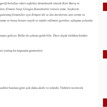
rd) belediye idari teşkilatı demokratik olarak Kürt Barış ve
aslen, Ermeni Surp Giragos Katedralini restore etme, Soykırım
izlenmiş Ermeniler için Ermeni dil ve din derslerine izin verme ve
ı asma ve buna benzer teşvik ve takdir edilmesi gereken, uzlaşma yolunda
anı geliyor. Belki de çoktan geldi bile. Önce alçak ittifakta kimler
ni yurttaş bu kapsama girmezler)
udiler bunlara göre çok daha akıllı ve zekidir. Türkleri incitecek