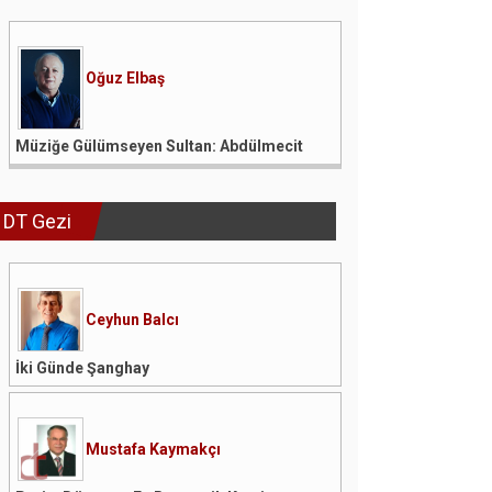
Oğuz Elbaş
Müziğe Gülümseyen Sultan: Abdülmecit
DT Gezi
Ceyhun Balcı
İki Günde Şanghay
Mustafa Kaymakçı