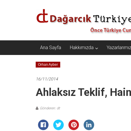
İçeriğe
Dağarcık
geç
Türkiye
Önce
Türkiye
Cumhuriyeti…
Ana Sayfa
Hakkımızda
Yazarlarımı
Orhan Ayber
16/11/2014
Ahlaksız Teklif, Hain
Gönderen: dt