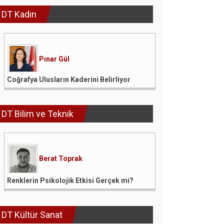
DT Kadın
Pınar Gül
Coğrafya Ulusların Kaderini Belirliyor
DT Bilim ve Teknik
Berat Toprak
Renklerin Psikolojik Etkisi Gerçek mi?
DT Kültür Sanat