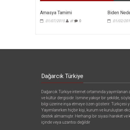
Amasya Tamimi
Biden Nede
01/07/2015
dt
0
01/02/20
Dağarcık Türkiye
Dağarcık Türkiye internet ortamında yayımlanan a
ve kültür dergisidir. İsmine yakışır bir şekilde, söyl
bilgi üzerine inşa etmeye özen gösterir. Türkçesi ya
Yayımlanırken hiçbir kişi, kurum ve kuruluştan e
destek almamıştır. Herhangi bir siyasi hareket ve
içinde veya uzantısı değildir