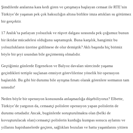
Şimdilerde aralarına kara kedi giren ve çatışmaya başlayan cemaat ile RTE’nin
Türkiye’de yaşanan pek çok haksızlığın altına birlikte imza attıkları su götürmez
bir gerçektir.
17 Aralık’ta patlayan yolsuzluk ve rüşvet dalgası sırasında pek çoğumuz bunun
bir iktidar mücadelesi olduğunu saptamıştık. Buna karşılık, hangimiz bu
yolsuzlukların üzerine gidilmese de olur demiştik? Aklı başında hiç birimiz
böyle bir şeyi usundan bile geçirmemiş olmalıdır.
Geçtiğimiz günlerde Ergenekon ve Balyoz davaları sürecinde yaşama
geçirdikleri tertiple suçlanan emniyet görevlilerine yönelik bir operasyon
başlatıldı. Bu gibi bir durumu bile ayrışma fırsatı olarak görenlere sormanın tam
sırasıdır!
Neden böyle bir operasyon konusunda anlaşmazlığa düşebiliyoruz? Elbette,
Türkiye’de yargının da, cemaatçi polislere operasyon yapan polislerin de
durumu ortadadır. Ancak, bugünlerde soruşturulmakta olan (belki de
kovuşturulacak olan) cemaatçi polislerin kurduğu kumpas sonucu aylarını ve
yıllarını hapishanelerde geçiren, sağlıkları bozulan ve hatta yaşamlarını yitiren