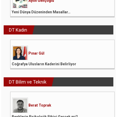
Aylin Gençoğlu
Yeni Dünya Düzeninden Masallar…
DT Kadın
Pınar Gül
Coğrafya Ulusların Kaderini Belirliyor
DT Bilim ve Teknik
Berat Toprak
Renklerin Psikolojik Etkisi Gerçek mi?