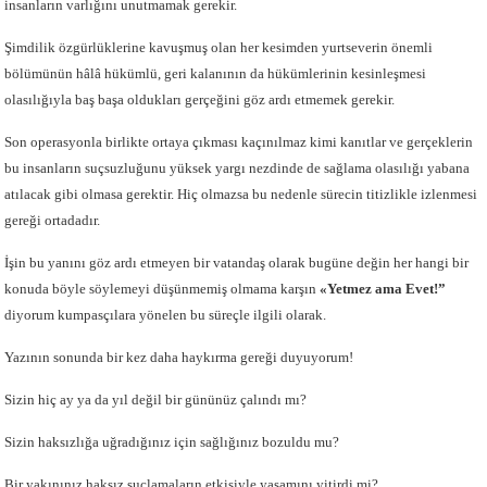
insanların varlığını unutmamak gerekir.
Şimdilik özgürlüklerine kavuşmuş olan her kesimden yurtseverin önemli
bölümünün hâlâ hükümlü, geri kalanının da hükümlerinin kesinleşmesi
olasılığıyla baş başa oldukları gerçeğini göz ardı etmemek gerekir.
Son operasyonla birlikte ortaya çıkması kaçınılmaz kimi kanıtlar ve gerçeklerin
bu insanların suçsuzluğunu yüksek yargı nezdinde de sağlama olasılığı yabana
atılacak gibi olmasa gerektir. Hiç olmazsa bu nedenle sürecin titizlikle izlenmesi
gereği ortadadır.
İşin bu yanını göz ardı etmeyen bir vatandaş olarak bugüne değin her hangi bir
konuda böyle söylemeyi düşünmemiş olmama karşın
«Yetmez ama Evet!”
diyorum kumpasçılara yönelen bu süreçle ilgili olarak.
Yazının sonunda bir kez daha haykırma gereği duyuyorum!
Sizin hiç ay ya da yıl değil bir gününüz çalındı mı?
Sizin haksızlığa uğradığınız için sağlığınız bozuldu mu?
Bir yakınınız haksız suçlamaların etkisiyle yaşamını yitirdi mi?