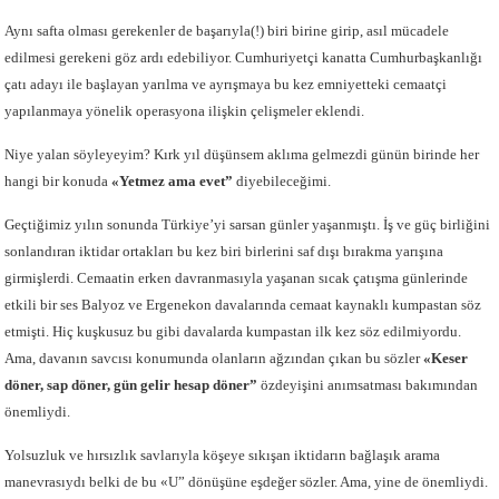
Aynı safta olması gerekenler de başarıyla(!) biri birine girip, asıl mücadele
edilmesi gerekeni göz ardı edebiliyor. Cumhuriyetçi kanatta Cumhurbaşkanlığı
çatı adayı ile başlayan yarılma ve ayrışmaya bu kez emniyetteki cemaatçi
yapılanmaya yönelik operasyona ilişkin çelişmeler eklendi.
Niye yalan söyleyeyim? Kırk yıl düşünsem aklıma gelmezdi günün birinde her
hangi bir konuda
«Yetmez ama evet”
diyebileceğimi.
Geçtiğimiz yılın sonunda Türkiye’yi sarsan günler yaşanmıştı. İş ve güç birliğini
sonlandıran iktidar ortakları bu kez biri birlerini saf dışı bırakma yarışına
girmişlerdi. Cemaatin erken davranmasıyla yaşanan sıcak çatışma günlerinde
etkili bir ses Balyoz ve Ergenekon davalarında cemaat kaynaklı kumpastan söz
etmişti. Hiç kuşkusuz bu gibi davalarda kumpastan ilk kez söz edilmiyordu.
Ama, davanın savcısı konumunda olanların ağzından çıkan bu sözler
«Keser
döner, sap döner, gün gelir hesap döner”
özdeyişini anımsatması bakımından
önemliydi.
Yolsuzluk ve hırsızlık savlarıyla köşeye sıkışan iktidarın bağlaşık arama
manevrasıydı belki de bu «U” dönüşüne eşdeğer sözler. Ama, yine de önemliydi.