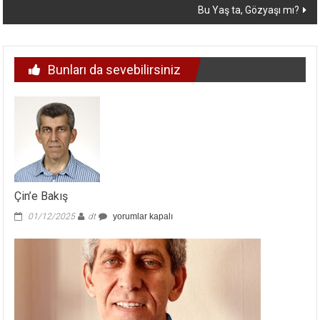
Bu Yaş ta, Gözyaşı mı?
Bunları da sevebilirsiniz
Çin’e Bakış
Çin’e
01/12/2025
dt
yorumlar kapalı
Bakış
için