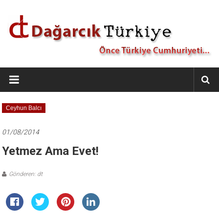
İçeriğe
geç
Dağarcık
Türkiye
Önce
Ceyhun Balcı
Türkiye
Cumhuriyeti…
01/08/2014
Yetmez Ama Evet!
Gönderen: dt