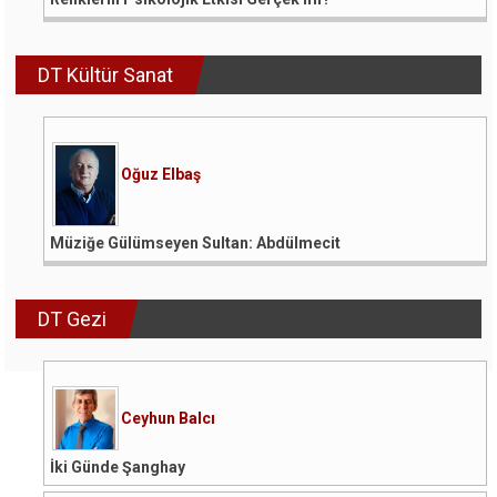
DT Kültür Sanat
Oğuz Elbaş
Müziğe Gülümseyen Sultan: Abdülmecit
DT Gezi
Ceyhun Balcı
İki Günde Şanghay