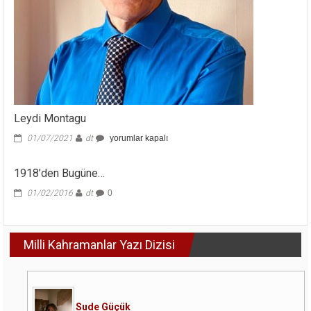
Leydi Montagu
Leydi
01/07/2021
dt
yorumlar kapalı
Montagu
için
1918’den Bugüne…
01/02/2016
dt
0
Milli Kahramanlar Yazı Dizisi
Sude Güçük