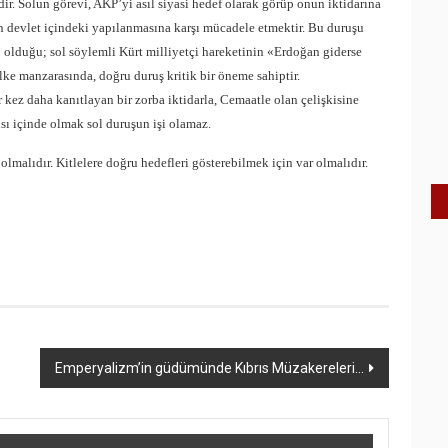
ir. Solun görevi, AKP’yi asıl siyasi hedef olarak görüp onun iktidarına
n devlet içindeki yapılanmasına karşı mücadele etmektir. Bu duruşu
olduğu; sol söylemli Kürt milliyetçi hareketinin «Erdoğan giderse
 ülke manzarasında, doğru duruş kritik bir öneme sahiptir.
ez daha kanıtlayan bir zorba iktidarla, Cemaatle olan çelişkisine
sı içinde olmak sol duruşun işi olamaz.
olmalıdır. Kitlelere doğru hedefleri gösterebilmek için var olmalıdır.
Emperyalizm’in güdümünde Kıbrıs Müzakereleri…