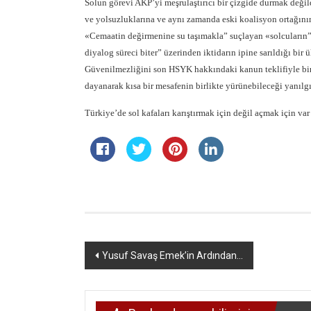
Solun görevi AKP’yi meşrulaştırıcı bir çizgide durmak değild
ve yolsuzluklarına ve aynı zamanda eski koalisyon ortağını
«Cemaatin değirmenine su taşımakla” suçlayan «solcuların” 
diyalog süreci biter” üzerinden iktidarın ipine sarıldığı bir
Güvenilmezliğini son HSYK hakkındaki kanun teklifiyle bir k
dayanarak kısa bir mesafenin birlikte yürünebileceği yanılgı
Türkiye’de sol kafaları karıştırmak için değil açmak için var 
Yazı
Yusuf Savaş Emek’in Ardından…
dolaşımı