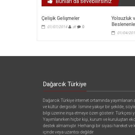
Bunları da sevebilirsiniz
Çelişik Gelişmeler
Yolsuzluk 
Beslenenle
01/07/2014
dt
0
01/04/20
Dağarcık Türkiye
Dağarcık Türkiye internet ortamında yayımlanan a
ve kültür dergisidir. İsmine yakışır bir şekilde, söyl
bilgi üzerine inşa etmeye özen gösterir. Türkçesi ya
Yayımlanırken hiçbir kişi, kurum ve kuruluştan e
destek almamıştır. Herhangi bir siyasi hareket ve
içinde veya uzantısı değildir