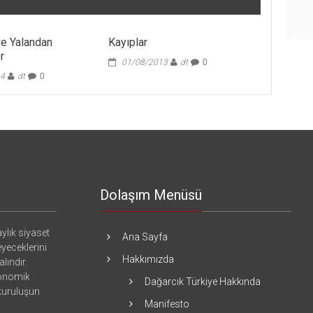
ve Yalandan
Kayıplar
r
01/08/2013
dt
0
14
dt
0
Dolaşım Menüsü
ylık siyaset
Ana Sayfa
eyeceklerini
Hakkımızda
lındır.
konomik
Dağarcık Türkiye Hakkında
 kuruluşun
Manifesto