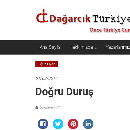
İçeriğe
Dağarcık
geç
Türkiye
Önce
Türkiye
Cumhuriyeti…
Ana Sayfa
Hakkımızda
Yazarlarımı
Oğuz Oyan
01/02/2014
Doğru Duruş
Gönderen: dt