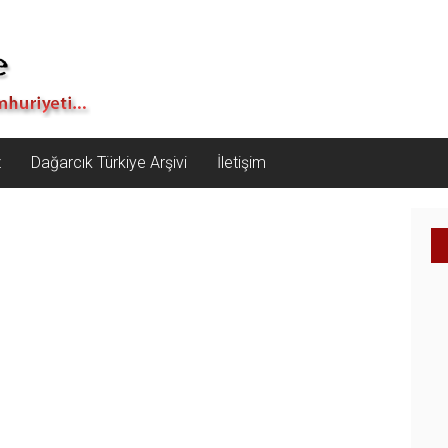
z
Dağarcık Türkiye Arşivi
İletişim