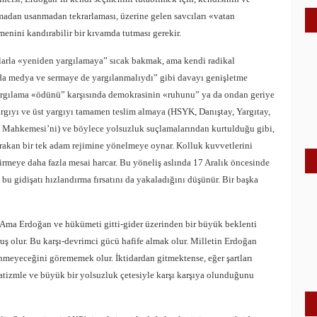
madan usanmadan tekrarlaması, üzerine gelen savcıları «vatan
enini kandırabilir bir kıvamda tutması gerekir.
mlarla «yeniden yargılamaya” sıcak bakmak, ama kendi radikal
nda medya ve sermaye de yargılanmalıydı” gibi davayı genişletme
rgılama «ödünü” karşısında demokrasinin «ruhunu” ya da ondan geriye
argıyı ve üst yargıyı tamamen teslim almaya (HSYK, Danıştay, Yargıtay,
a Mahkemesi’ni) ve böylece yolsuzluk suçlamalarından kurtulduğu gibi,
bırakan bir tek adam rejimine yönelmeye oynar. Kolluk kuvvetlerini
irmeye daha fazla mesai harcar. Bu yöneliş aslında 17 Aralık öncesinde
 bu gidişatı hızlandırma fırsatını da yakaladığını düşünür. Bir başka
. Ama Erdoğan ve hükümeti gitti-gider üzerinden bir büyük beklenti
uş olur. Bu karşı-devrimci gücü hafife almak olur. Milletin Erdoğan
inmeyeceğini görememek olur. İktidardan gitmektense, eğer şartları
anatizmle ve büyük bir yolsuzluk çetesiyle karşı karşıya olunduğunu