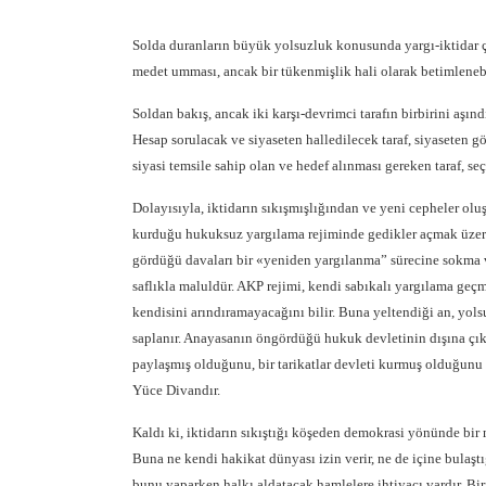
Solda duranların büyük yolsuzluk konusunda yargı-iktidar çe
medet umması, ancak bir tükenmişlik hali olarak betimlenebi
Soldan bakış, ancak iki karşı-devrimci tarafın birbirini aşın
Hesap sorulacak ve siyaseten halledilecek taraf, siyaseten g
siyasi temsile sahip olan ve hedef alınması gereken taraf, se
Dolayısıyla, iktidarın sıkışmışlığından ve yeni cepheler ol
kurduğu hukuksuz yargılama rejiminde gedikler açmak üzere
gördüğü davaları bir «yeniden yargılanma” sürecine sokma v
saflıkla maluldür. AKP rejimi, kendi sabıkalı yargılama ge
kendisini arındıramayacağını bilir. Buna yeltendiği an, yo
saplanır. Anayasanın öngördüğü hukuk devletinin dışına çıktığ
paylaşmış olduğunu, bir tarikatlar devleti kurmuş olduğunu i
Yüce Divandır.
Kaldı ki, iktidarın sıkıştığı köşeden demokrasi yönünde bir
Buna ne kendi hakikat dünyası izin verir, ne de içine bulaşt
bunu yaparken halkı aldatacak hamlelere ihtiyacı vardır. Bi