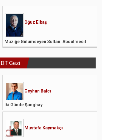
Oğuz Elbaş
Müziğe Gülümseyen Sultan: Abdülmecit
DT Gezi
Ceyhun Balcı
İki Günde Şanghay
Mustafa Kaymakçı