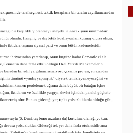
kişmesinde taraf seçmesi, taktik hesaplarla bir tarafın zayıflamasından
lir.
dıracağı bir karşılıklı yıpranmayı isteyebilir. Ancak şunu unutmadan:
örünür olandır. Hangi iç ve dış örtük koalisyonları kurmuş olursa olsun,
çimle iktidara taşınan siyasal parti ve onun bütün kademeleridir.
uşturma ihtiyacından yararlanıp, onun bugüne kadar Cemaatle el ele
, Cemaatin daha fazla etkili olduğu Özel Yetkili Mahkemelerin
e buradan bir adil yargılama senaryosu çıkarma projesi, en azından
çmişinin tümünü «yanlış yapmıştık” diyerek temizleyemeyeceğini ve
lsuzlukları kısmen perdelemek uğruna daha büyük bir batağın içine
ını, iktidarını ve özellikle yargıyı, devlet içindeki paralel güçlerle
krar etmiş olur. Bunun gideceği yer, tıpkı yolsuzluklarda olduğu gibi,
 manevrayla (S. Demirtaş bunu arzulasa da) kurtulma olanağı yoktur.
ığı devasa yolsuzluklar. Gideceği tek yer daha fazla otokrasidir ama
rincisi, Erdoğan’ın kendi seçmenini tutabilmek için, kendisinin ve