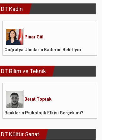
DT Kadın
Pınar Gül
Coğrafya Ulusların Kaderini Belirliyor
DT Bilim ve Teknik
Berat Toprak
Renklerin Psikolojik Etkisi Gerçek mi?
DT Kültür Sanat