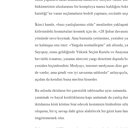
hükümetinin uluslararası bir komploya maruz kaldığını bık
hainliği”ne varan suçlamaların hedefi yapması, ezcümle seçm
İkinci hamle, «bazı yanlışlarımız oldu” mealinden yaklaşı
kitlesindeki homurtuları kesmek için de, «28 Şubat davası
yönünde tavır koymak. Ama bununla yetinemez, yeniden ya
ne kalmışsa onu ister: «Yargıda normalleşme” adı altında, y
Sayıştay, sırası geldiğinde Yüksek Seçim Kurulu ve Anayas
her türlü icraatını, yasama sürecini yargı denetimi dışında 
yeniden biçimlendirir. Medyayı, internet medyasını dize get
de vardır; ama şimdi «en iyi savunma saldırıdır” anlayışıyla,
açıdan da kendini buna mecbur hisseder.
Bu aslında iktidarın bir çaresizlik tablosudur aynı zamanda
yaratmak ve hayal kırıklıklarına kapı aralamak da yanlış dur
iktidarına körü körüne biat edecek kesiminin birdenbire sil
oluşursa, bir iç savaşı dahi göze alabilecek bir gözü kara f
öngörememek olur.