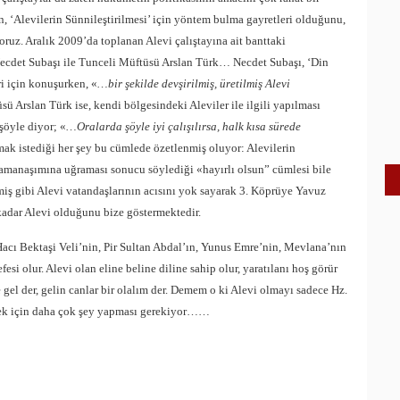
n, ‘Alevilerin Sünnileştirilmesi’ için yöntem bulma gayretleri olduğunu,
ruz. Aralık 2009’da toplanan Alevi çalıştayına ait banttaki
 Necdet Subaşı ile Tunceli Müftüsü Arslan Türk… Necdet Subaşı, ‘Din
ri için konuşurken, «
…bir şekilde devşirilmiş, üretilmiş Alevi
sü Arslan Türk ise, kendi bölgesindeki Aleviler ile ilgili yapılması
 şöyle diyor; «
…Oralarda şöyle iyi çalışılırsa, halk kısa sürede
pmak istediği her şey bu cümlede özetlenmiş oluyor: Alevilerin
zamanaşımına uğraması sonucu söylediği «hayırlı olsun” cümlesi bile
miş gibi Alevi vatandaşlarının acısını yok sayarak 3. Köprüye Yavuz
kadar Alevi olduğunu bize göstermektedir.
 Hacı Bektaşi Veli’nin, Pir Sultan Abdal’ın, Yunus Emre’nin, Mevlana’nın
esi olur. Alevi olan eline beline diline sahip olur, yaratılanı hoş görür
 gel der, gelin canlar bir olalım der. Demem o ki Alevi olmayı sadece Hz.
lmek için daha çok şey yapması gerekiyor……