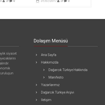
16
dt
0
01/07/2017
dt
0
Dolaşım Menüsü
ylık siyaset
Ana Sayfa
eyeceklerini
Hakkımızda
lındır.
konomik
Dağarcık Türkiye Hakkında
 kuruluşun
Manifesto
Yazarlarımız
Dağarcık Türkiye Arşivi
İletişim