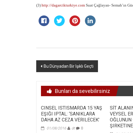
(3)
http://dagarcikturkiye.com
Suat Çağlayan-
Semah’ın Güc
Yazı
Bu Dünyadan Bir Işıklı Geçti
dolaşımı
Bunları da sevebilirsiniz
CINSEL ISTISMARDA 15 YAŞ
SİT ALANIN
EŞIĞI IPTAL: ‘SANIKLARA
VEYSEL E
DAHA AZ CEZA VERILECEK’
OĞLUNUN 
ŞIRKETINE
01/08/2016
dt
0