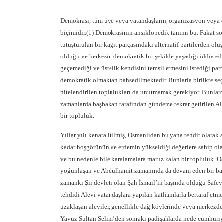
Demokrasi, tüm üye veya vatandaşların, organizasyon veya d
biçimidir.(1) Demokrasinin ansiklopedik tanımı bu. Fakat so
tutuşturulan bir kağıt parçasındaki alternatif partilerden o
olduğu ve herkesin demokratik bir şekilde yaşadığı iddia ed
geçemediği ve üstelik kendisini temsil etmesini istediği part
demokratik olmaktan bahsedilmektedir. Bunlarla birlikte seç
nitelendirilen toplulukları da unutmamak gerekiyor. Bunlard
zamanlarda başbakan tarafından gündeme tekrar getirilen Ale
bir topluluk.
Yıllar yılı kenara itilmiş, Osmanlıdan bu yana tehdit olarak 
kadar hoşgörünün ve erdemin yükseldiği değerlere sahip ol
ve bu nedenle bile karalamalara maruz kalan bir topluluk. O
yoğunlaşan ve Abdülhamit zamanında da devam eden bir bask
zamanki Şii devleti olan Şah İsmail’in başında olduğu Safev
tehdidi Alevi vatandaşlara yapılan katliamlarla bertaraf etm
uzaklaşan aleviler, genellikle dağ köylerinde veya merkezde
Yavuz Sultan Selim’den sonraki padişahlarda nede cumhuriyet