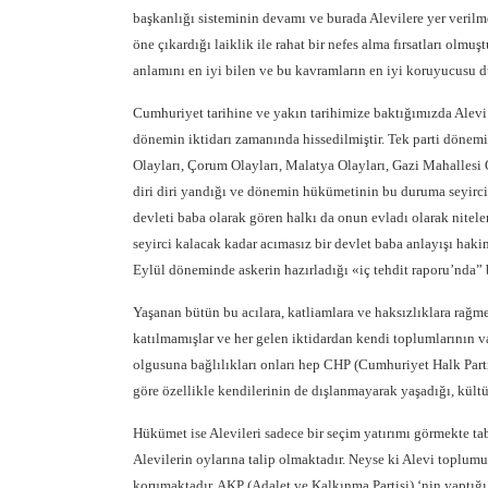
başkanlığı sisteminin devamı ve burada Alevilere yer veril
öne çıkardığı laiklik ile rahat bir nefes alma fırsatları olm
anlamını en iyi bilen ve bu kavramların en iyi koruyucusu 
Cumhuriyet tarihine ve yakın tarihimize baktığımızda Alevi
dönemin iktidarı zamanında hissedilmiştir. Tek parti dönemi
Olayları, Çorum Olayları, Malatya Olayları, Gazi Mahallesi O
diri diri yandığı ve dönemin hükümetinin bu duruma seyirci k
devleti baba olarak gören halkı da onun evladı olarak nitel
seyirci kalacak kadar acımasız bir devlet baba anlayışı ha
Eylül döneminde askerin hazırladığı «iç tehdit raporu’nda” b
Yaşanan bütün bu acılara, katliamlara ve haksızlıklara rağme
katılmamışlar ve her gelen iktidardan kendi toplumlarının v
olgusuna bağlılıkları onları hep CHP (Cumhuriyet Halk Parti
göre özellikle kendilerinin de dışlanmayarak yaşadığı, kültü
Hükümet ise Alevileri sadece bir seçim yatırımı görmekte tab
Alevilerin oylarına talip olmaktadır. Neyse ki Alevi toplumu 
korumaktadır. AKP (Adalet ve Kalkınma Partisi) ‘nin yaptığı 