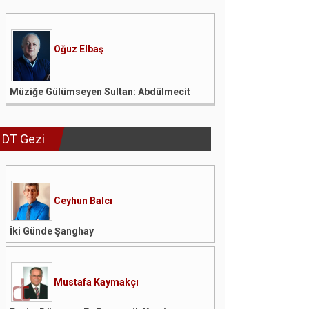
Oğuz Elbaş
Müziğe Gülümseyen Sultan: Abdülmecit
DT Gezi
Ceyhun Balcı
İki Günde Şanghay
Mustafa Kaymakçı