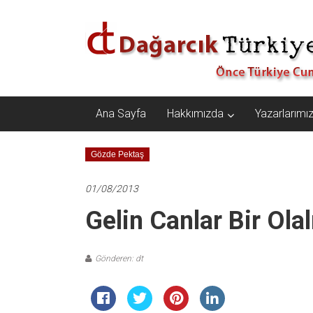
İçeriğe
Dağarcık
geç
Türkiye
Önce
Türkiye
Cumhuriyeti…
Ana Sayfa
Hakkımızda
Yazarlarımı
Gözde Pektaş
01/08/2013
Gelin Canlar Bir Ola
Gönderen: dt