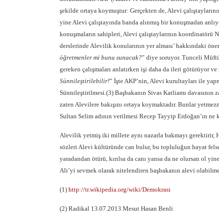
şekilde ortaya koymuştur: Gerçekten de, Alevi çalıştaylarını
yine Alevi çalıştayında banda alınmış bir konuşmadan anlıyo
konuşmaların sahipleri, Alevi çalıştaylarının koordinatörü
derslerinde Alevilik konularının yer alması’ hakkındaki öne
öğretmenler mi bunu sunacak?
” diye soruyor. Tunceli Müftü
gereken çalışmaları anlatırken işi daha da ileri götürüyor ve
Sünnileştirilebilir!
” İşte AKP’nin, Alevi kurultayları ile ya
Sünnileştirilmesi.(3) Başbakanın Sivas Katliamı davasının 
zaten Alevilere bakışını ortaya koymaktadır. Bunlar yetmez
Sultan Selim adının verilmesi Recep Tayyip Erdoğan’ın ne 
Alevilik yetmiş iki millete aynı nazarla bakmayı gerektirir,
sözleri Alevi kültüründe can bulur, bu topluluğun hayat felsef
yaradandan ötürü, kırılsa da canı yansa da ne olursan ol yine
Ali’yi sevmek olarak nitelendiren başbakanın alevi olabi
(1)
http://tr.wikipedia.org/wiki/Demokrasi
(2) Radikal 13.07.2013 Mesut Hasan Benli