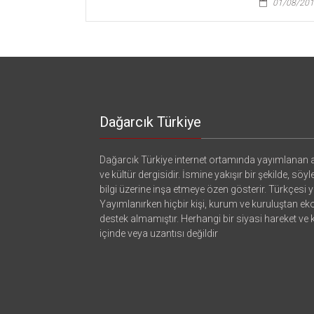
01/08/20
Dağarcık Türkiye
Dağarcık Türkiye internet ortamında yayımlanan a
ve kültür dergisidir. İsmine yakışır bir şekilde, söyl
bilgi üzerine inşa etmeye özen gösterir. Türkçesi ya
Yayımlanırken hiçbir kişi, kurum ve kuruluştan e
destek almamıştır. Herhangi bir siyasi hareket ve
içinde veya uzantısı değildir