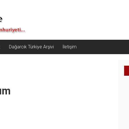
z
Dağarcık Türkiye Arşivi
İletişim
lım