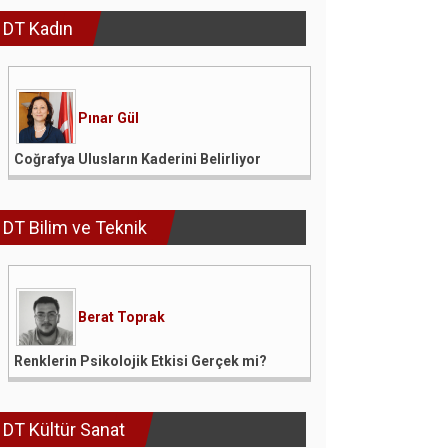
DT Kadın
Pınar Gül
Coğrafya Ulusların Kaderini Belirliyor
DT Bilim ve Teknik
Berat Toprak
Renklerin Psikolojik Etkisi Gerçek mi?
DT Kültür Sanat