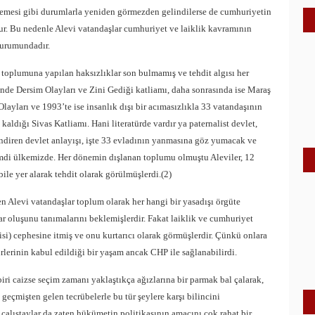
memesi gibi durumlarla yeniden görmezden gelindilerse de cumhuriyetin
uştur. Bu nedenle Alevi vatandaşlar cumhuriyet ve laiklik kavramının
durumundadır.
 toplumuna yapılan haksızlıklar son bulmamış ve tehdit algısı her
nde Dersim Olayları ve Zini Gediği katliamı, daha sonrasında ise Maraş
layları ve 1993’te ise insanlık dışı bir acımasızlıkla 33 vatandaşının
aldığı Sivas Katliamı. Hani literatürde vardır ya paternalist devlet,
endiren devlet anlayışı, işte 33 evladının yanmasına göz yumacak ve
kimdi ülkemizde. Her dönemin dışlanan toplumu olmuştu Aleviler, 12
ile yer alarak tehdit olarak görülmüşlerdi.(2)
n Alevi vatandaşlar toplum olarak her hangi bir yasadışı örgüte
ar oluşunu tanımalarını beklemişlerdir. Fakat laiklik ve cumhuriyet
si) cephesine itmiş ve onu kurtarıcı olarak görmüşlerdir. Çünkü onlara
rlerinin kabul edildiği bir yaşam ancak CHP ile sağlanabilirdi.
iri caizse seçim zamanı yaklaştıkça ağızlarına bir parmak bal çalarak,
geçmişten gelen tecrübelerle bu tür şeylere karşı bilincini
çalıştaylar da zaten hükümetin politikasının amacını çok rahat bir