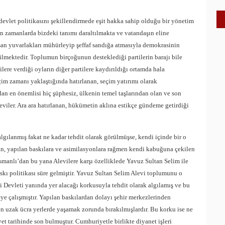
evlet politikasını şekillendirmede eşit hakka sahip olduğu bir yönetim
n zamanlarda bizdeki tanımı daraltılmakta ve vatandaşın eline
luşan yuvarlakları mühürleyip şeffaf sandığa atmasıyla demokrasinin
ilmektedir. Toplumun birçoğunun desteklediği partilerin barajı bile
ilere verdiği oyların diğer partilere kaydırıldığı ortamda hala
im zamanı yaklaştığında hatırlanan, seçim yatırımı olarak
an en önemlisi hiç şüphesiz, ülkenin temel taşlarından olan ve son
viler. Ara ara hatırlanan, hükümetin aklına estikçe gündeme getirdiği
algılanmış fakat ne kadar tehdit olarak görülmüşse, kendi içinde bir o
an, yapılan baskılara ve asimilasyonlara rağmen kendi kabuğuna çekilen
smanlı’dan bu yana Alevilere karşı özelliklede Yavuz Sultan Selim ile
ı politikası süre gelmiştir. Yavuz Sultan Selim Alevi toplumunu o
i Devleti yanında yer alacağı korkusuyla tehdit olarak algılamış ve bu
eye çalışmıştır. Yapılan baskılardan dolayı şehir merkezlerinden
n uzak ücra yerlerde yaşamak zorunda bırakılmışlardır. Bu korku ise ne
 tarihinde son bulmuştur. Cumhuriyetle birlikte diyanet işleri