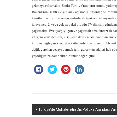
çekmeye çalışmakta. Sanki Türkiye’nin terör sorunu yokmuş g
Bakanı’nın ise 683 kişi olarak açıkladığı insanlar, ölüm sını
kanıtlanmamış bilgiye dayandırılarak içeriye tıkılmış onlar
izleyemediği veya çok az vakıf olduğu TV dizisini gündeme
çağırmakta. Evet yargıyı göreve çağırmalı ama fantazi ile ta
«Ergenekon” denilen, «Balyoz” denilen ismi var olan ama cis
kolunu bağlayarak vahşice katledenleri ve bunu din kisvesi a
değil, gereken cezayı vermek için, gerçekten adaleti hak ede
yaşadığımıza dair belki bir umut doğar içimi
Yazı
Türkiye’de Muhalefetin Dış Politika Ajandası Var