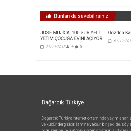
dolaşımı
Bunları da sevebilirsiniz
JOSE MUJİCA, 100 SURİYELİ
Gözden Kaç
YETİM ÇOCUĞA EVİNİ AÇIYOR
01/12/20
21/10/2015
dt
0
Dağarcık Türkiye
Dağarcık Türkiye internet ortamında yayımlanan a
ve kültür dergisidir. İsmine yakışır bir şekilde, söyl
bilgi üzerine inşa etmeye özen gösterir. Türkçesi ya