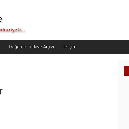
z
Dağarcık Türkiye Arşivi
İletişim
r