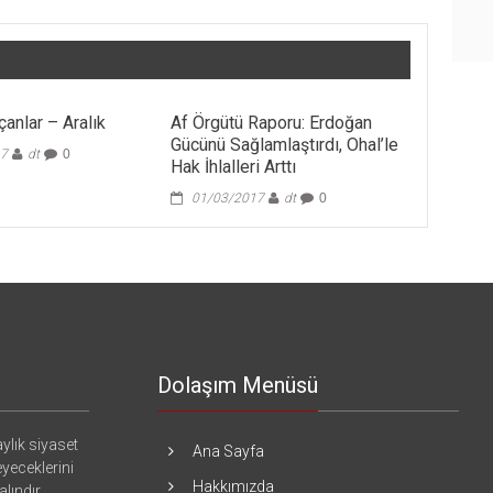
anlar – Aralık
Af Örgütü Raporu: Erdoğan
Gücünü Sağlamlaştırdı, Ohal’le
17
dt
0
Hak İhlalleri Arttı
01/03/2017
dt
0
Dolaşım Menüsü
ylık siyaset
Ana Sayfa
eyeceklerini
Hakkımızda
lındır.