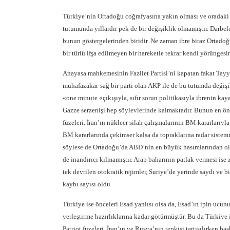
Türkiye’nin Ortadoğu coğrafyasına yakın olması ve oradaki
tutumunda yıllardır pek de bir değişiklik olmamıştır. Darbele
bunun göstergelerinden biridir. Ne zaman ibre biraz Ortadoğ
bir türlü ifşa edilmeyen bir hareketle tekrar kendi yörünge
Anayasa mahkemesinin Fazilet Partisi’ni kapatan fakat Tayyi
muhafazakar-sağ bir parti olan AKP ile de bu tutumda değişik
«one minute «çıkışıyla, sıfır sorun politikasıyla ibrenin k
Gazze serzenişi hep söylevlerinde kalmaktadır. Bunun en önem
füzeleri. İran’ın nükleer silah çalışmalarının BM kararlarıy
BM kararlarında çekimser kalsa da topraklarına radar sistem
söylese de Ortadoğu’da ABD’nin en büyük hasımlarından ola
de inandırıcı kılmamıştır. Arap baharının patlak vermesi ise
tek devrilen otokratik rejimler, Suriye’de yerinde saydı ve 
kaybı sayısı oldu.
Türkiye ise önceleri Esad yanlısı olsa da, Esad’ın ipin ucunu
yerleştirme hazırlıklarına kadar götürmüştür. Bu da Türkiye 
Patriot füzeleri, İran’ın ve Rusya’nın tepkisi tartışılırken