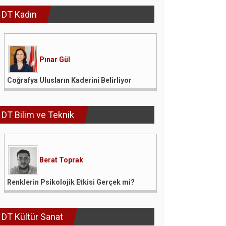
DT Kadın
Pınar Gül
Coğrafya Ulusların Kaderini Belirliyor
DT Bilim ve Teknik
Berat Toprak
Renklerin Psikolojik Etkisi Gerçek mi?
DT Kültür Sanat