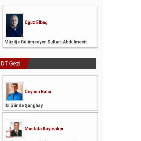
Oğuz Elbaş
Müziğe Gülümseyen Sultan: Abdülmecit
DT Gezi
Ceyhun Balcı
İki Günde Şanghay
Mustafa Kaymakçı