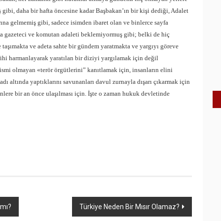
ibi, daha bir hafta öncesine kadar Başbakan’ın bir kişi dediği, Adalet
rına gelmemiş gibi, sadece isimden ibaret olan ve binlerce sayfa
ca gazeteci ve komutan adaleti beklemiyormuş gibi; belki de hiç
 taşımakta ve adeta sahte bir gündem yaratmakta ve yargıyı göreve
rihi harmanlayarak yaratılan bir diziyi yargılamak için değil
mi olmayan «terör örgütlerini” kanıtlamak için, insanların elini
dı altında yaptıklarını savunanları davul zurnayla dışarı çıkarmak için
nlere bir an önce ulaşılması için. İşte o zaman hukuk devletinde
 mı?
Türkiye Neden Bir Mısır Olamaz?