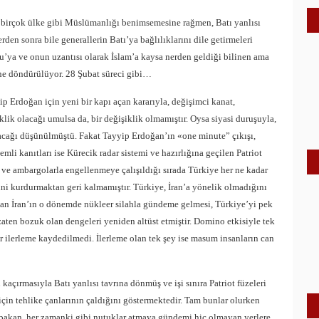
 birçok ülke gibi Müslümanlığı benimsemesine rağmen, Batı yanlısı
rden sonra bile generallerin Batı’ya bağlılıklarını dile getirmeleri
u’ya ve onun uzantısı olarak İslam’a kaysa nerden geldiği bilinen ama
sine döndürülüyor. 28 Şubat süreci gibi…
p Erdoğan için yeni bir kapı açan kararıyla, değişimci kanat,
lik olacağı umulsa da, bir değişiklik olmamıştır. Oysa siyasi duruşuyla,
ayacağı düşünülmüştü. Fakat Tayyip Erdoğan’ın «one minute” çıkışı,
li kanıtları ise Kürecik radar sistemi ve hazırlığına geçilen Patriot
la ve ambargolarla engellenmeye çalışıldığı sırada Türkiye her ne kadar
ini kurdurmaktan geri kalmamıştır. Türkiye, İran’a yönelik olmadığını
n İran’ın o dönemde nükleer silahla gündeme gelmesi, Türkiye’yi pek
 zaten bozuk olan dengeleri yeniden altüst etmiştir. Domino etkisiyle tek
bir ilerleme kaydedilmedi. İlerleme olan tek şey ise masum insanların can
 kaçırmasıyla Batı yanlısı tavrına dönmüş ve işi sınıra Patriot füzeleri
için tehlike çanlarının çaldığını göstermektedir. Tam bunlar olurken
 başbakan, her zamanki gibi nutuklar atmaya gündemi hiç olmayan yerlere