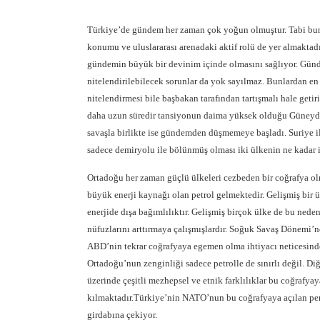
Türkiye’de gündem her zaman çok yoğun olmuştur. Tabi bunun
konumu ve uluslararası arenadaki aktif rolü de yer almaktadı
gündemin büyük bir devinim içinde olmasını sağlıyor. Günd
nitelendirilebilecek sorunlar da yok sayılmaz. Bunlardan en c
nitelendirmesi bile başbakan tarafından tartışmalı hale get
daha uzun süredir tansiyonun daima yüksek olduğu Güneydoğ
savaşla birlikte ise gündemden düşmemeye başladı. Suriye il
sadece demiryolu ile bölünmüş olması iki ülkenin ne kadar 
Ortadoğu her zaman güçlü ülkeleri cezbeden bir coğrafya ol
büyük enerji kaynağı olan petrol gelmektedir. Gelişmiş bir 
enerjide dışa bağımlılıktır. Gelişmiş birçok ülke de bu nede
nüfuzlarını arttırmaya çalışmışlardır. Soğuk Savaş Dönemi’
ABD’nin tekrar coğrafyaya egemen olma ihtiyacı neticesinde I
Ortadoğu’nun zenginliği sadece petrolle de sınırlı değil. D
üzerinde çeşitli mezhepsel ve etnik farklılıklar bu coğrafyay
kılmaktadır.Türkiye’nin NATO’nun bu coğrafyaya açılan pen
girdabına çekiyor.