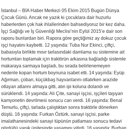
İstanbul – BİA Haber Merkezi 05 Ekim 2015 Bugün Dünya
Çocuk Günü. Ancak ne yazık ki çocuklara dair huzurlu
haberlerden çok hak ihlallerinden bahsediyoruz bir kez daha.
İşçi Sağlığı ve İş Güvenliği Meclisi’nin Eylül 2015’e dair son
raporu bunlardan biri. Rapora göre geçtiğimiz ay dokuz çocuk
işçi hayatını kaybetti. 12 yaşında: Tuba Nur Ekinci, çiftçi,
babasıyla birlikte mısır tarlasındaki damlama su sistemine ait
hortumları toplamak için traktörün arkasına bağladığı sistemle
makaraya sarmaya başladı, bu sırada belirlenemeyen
nedenle kopan hortum boynuna isabet etti. 14 yaşında: Eyüp
Ağırman, çoban, küçükbaş hayvanlarını otlatırken arazide
otlayan atlarını almaya gitti, atın ipi koluna dolandı ve
sürüklendi. 14 yaşında: Ali Çite, sanayi işçisi, işçileri taşıyan
kamyonetin devrilmesi sonucu can verdi. 16 yaşında: Benal
Temurlu, çiftçi, tarlada çalıştıktan sonra traktörle dönerken
düştü. 16 yaşında: Furkan Öztürk, sanayi işçisi, parke
imalathanesindeki sanayi tüpünün patlaması sonucu tedavi
gördüğü yanık ünitesinde yaşamını yitirdi. 16 yaşında: Burhan