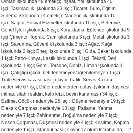
Orman işkolunda 49 emekçi; İnşaat, Yol işkolunda 40
işçi; Taşımacılık işkolunda 23 işçi; Ticaret, Büro, Eğitim,
Sinema işkolunda 14 emekçi; Madencilik işkolunda 10
işçi; Sağlık, Sosyal Hizmetler işkolunda 10 işçi; Belediye,
Genel İşler işkolunda 8 işçi; Konaklama, Eğlence işkolunda 5
işçi,Çimento, Toprak, Cam işkolunda 3 işçi; Metal işkolunda 3
işçi, Savunma, Güvenlik işkolunda 3 işçi; Ağaç, Kağıt
işkolunda 2 işçi; Enerji işkolunda 2 işçi; Gıda, Şeker işkolunda
1 işçi; Petro-Kimya, Lastik işkolunda 1 işçi; Tekstil, Deri
işkolunda 1 işçi; Gemi, Tersane, Deniz, Liman işkolunda 1
işçi; Çalıştığı işkolu belirlenemeyen/öğrenilemeyen 1 işçi.
Trafik/servis kazası başı çekiyor Trafik, Servis Kazası
nedeniyle 67 işçi; Diğer nedenlerden dolayı (yıldırım düşmesi,
intihar, silahlı saldırı, kalp krizi, beyin kanaması) 34 işçi;
Ezilme, Göçük nedeniyle 25 işçi; Düşme nedeniyle 19 işçi;
Elektrik Çarpması nedeniyle 13 işçi; Patlama, Yanma
nedeniyle 7 işçi; Zehirlenme, Boğulma nedeniyle 7 işçi;
Nesne Çarpması, Düşmesi nedeniyle 4 işçi; Kesilme, Kopma
nedeniyle 1 işçi. İstanbul başı çekiyor 17 ölüm İstanbul’da; 12