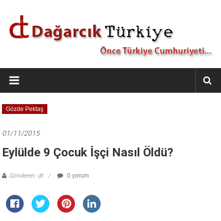
İçeriğe
geç
Dağarcık
Türkiye
Önce
Gözde Pektaş
Türkiye
Cumhuriyeti…
01/11/2015
Eylülde 9 Çocuk İşçi Nasıl Öldü?
Gönderen: dt
0 yorum