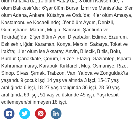
ölüm Antalya’da; 10 ölüm Hatay’da; 8 ölüm Kayseri’de; 7
ölüm Balıkesir’de; 6’şar ölüm Bursa, İzmir ve Manisa’da; 5’er
ölüm Adana, Ankara, Kütahya ve Ordu’da; 4’er ölüm Amasya,
Kastamonu ve Kocaeli’nde; 3’er ölüm Aydın, Denizli,
Gümüşhane, Mardin, Muğla, Samsun, Şanlıurfa ve
Tekirdağ’da; 2’şer ölüm Afyon, Diyarbakır, Edirne, Erzurum,
Eskişehir, Iğdır, Karaman, Konya, Mersin, Sakarya, Tokat ve
Irak’ta; 1’er ölüm ise Aksaray, Artvin, Bilecik, Bitlis, Bolu,
Burdur, Çanakkale, Çorum, Düzce, Elazığ, Gaziantep, Isparta,
Kahramanmaraş, Karabük, Kırklareli, Muş, Osmaniye, Rize,
Sinop, Sivas, Şırnak, Trabzon, Van, Yalova ve Zonguldak’ta
yaşandı. 9 çocuk işçi 14 yaş ve altında 3 işçi, 15-17 yaş
aralığında 6 işçi, 18-27 yaş aralığında 36 işçi, 28-50 yaş
aralığında 69 işçi, 51 yaş ve üstünde 45 işçi, Yaşı tespit
edilemeyen/bilinmeyen 18 işçi.