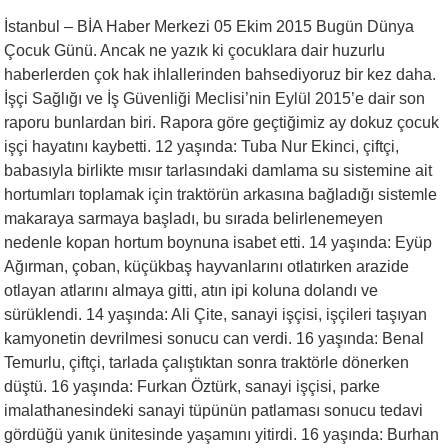
İstanbul – BİA Haber Merkezi 05 Ekim 2015 Bugün Dünya
Çocuk Günü. Ancak ne yazık ki çocuklara dair huzurlu
haberlerden çok hak ihlallerinden bahsediyoruz bir kez daha.
İşçi Sağlığı ve İş Güvenliği Meclisi’nin Eylül 2015’e dair son
raporu bunlardan biri. Rapora göre geçtiğimiz ay dokuz çocuk
işçi hayatını kaybetti. 12 yaşında: Tuba Nur Ekinci, çiftçi,
babasıyla birlikte mısır tarlasındaki damlama su sistemine ait
hortumları toplamak için traktörün arkasına bağladığı sistemle
makaraya sarmaya başladı, bu sırada belirlenemeyen
nedenle kopan hortum boynuna isabet etti. 14 yaşında: Eyüp
Ağırman, çoban, küçükbaş hayvanlarını otlatırken arazide
otlayan atlarını almaya gitti, atın ipi koluna dolandı ve
sürüklendi. 14 yaşında: Ali Çite, sanayi işçisi, işçileri taşıyan
kamyonetin devrilmesi sonucu can verdi. 16 yaşında: Benal
Temurlu, çiftçi, tarlada çalıştıktan sonra traktörle dönerken
düştü. 16 yaşında: Furkan Öztürk, sanayi işçisi, parke
imalathanesindeki sanayi tüpünün patlaması sonucu tedavi
gördüğü yanık ünitesinde yaşamını yitirdi. 16 yaşında: Burhan