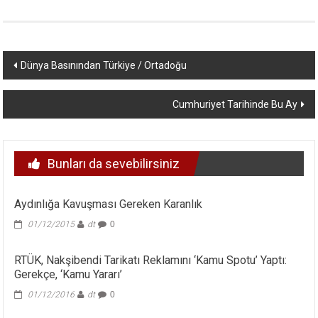
Yazı
Dünya Basınından Türkiye / Ortadoğu
dolaşımı
Cumhuriyet Tarihinde Bu Ay
Bunları da sevebilirsiniz
Aydınlığa Kavuşması Gereken Karanlık
01/12/2015
dt
0
RTÜK, Nakşibendi Tarikatı Reklamını ‘Kamu Spotu’ Yaptı:
Gerekçe, ‘Kamu Yararı’
01/12/2016
dt
0