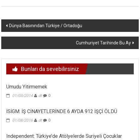
Yazı
Dünya Basınından Türkiye / Ortadoğu
dolaşımı
Cumhuriyet Tarihinde Bu Ay
Bunları da sevebilirsiniz
Umudu Yitirmemek
01/03/2014
dt
0
İSİGM: İŞ CİNAYETLERİNDE 6 AYDA 912 İŞÇİ ÖLDÜ
01/08/2016
dt
0
Independent: Türkiye’de Atölyelerde Suriyeli Çocuklar