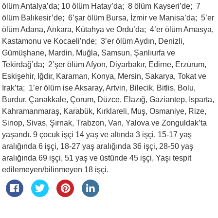
ölüm Antalya’da; 10 ölüm Hatay’da; 8 ölüm Kayseri’de; 7
ölüm Balıkesir’de; 6’şar ölüm Bursa, İzmir ve Manisa’da; 5’er
ölüm Adana, Ankara, Kütahya ve Ordu’da; 4’er ölüm Amasya,
Kastamonu ve Kocaeli’nde; 3’er ölüm Aydın, Denizli,
Gümüşhane, Mardin, Muğla, Samsun, Şanlıurfa ve
Tekirdağ’da; 2’şer ölüm Afyon, Diyarbakır, Edirne, Erzurum,
Eskişehir, Iğdır, Karaman, Konya, Mersin, Sakarya, Tokat ve
Irak’ta; 1’er ölüm ise Aksaray, Artvin, Bilecik, Bitlis, Bolu,
Burdur, Çanakkale, Çorum, Düzce, Elazığ, Gaziantep, Isparta,
Kahramanmaraş, Karabük, Kırklareli, Muş, Osmaniye, Rize,
Sinop, Sivas, Şırnak, Trabzon, Van, Yalova ve Zonguldak’ta
yaşandı. 9 çocuk işçi 14 yaş ve altında 3 işçi, 15-17 yaş
aralığında 6 işçi, 18-27 yaş aralığında 36 işçi, 28-50 yaş
aralığında 69 işçi, 51 yaş ve üstünde 45 işçi, Yaşı tespit
edilemeyen/bilinmeyen 18 işçi.