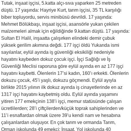
Tutak, inşaat işçisi, 5.katta alçı-sıva yaparken 25 metreden
düştü. 17 yaşında: Hayriye Kurt, tarım işçisi, 35 TL karşılığı
biber topluyordu, servis minibüsü devrildi. 17 yaşında:
Mehmet Bölükbaşı, inşaat işçisi, asansörle yukarı çekilen
malzemeleri almak için eğildiğinde 9.kattan düştü. 17 yaşında:
Sultan El Halil, inşaatta çalışırken elindeki demir çubuk
yüksek gerilim akımına değdi. 177 işçi öldü Yukarıda ismi
sayılanlar, eylül ayında iş güvenliği eksikiliği nedeniyle
hayatını kaybeden dokuz çocuk işçi. İşçi Sağlığı ve İş
Güvenliği Meclisi raporuna göre eylül ayında en az 177 işçi
hayatını kaybetti. Ölenlerin 17’si kadın, 160’ı erkekti. Ölenlerin
dokuzu çocuk, 45’i yaşlı, dokuzu göçmendi. Eylül ayıyla
birlikte 2015 yılının ilk dokuz ayında iş cinayetlerinde en az
1317 işçi hayatını kaybetmiş oldu. Eylül ayında yaşamını
yitiren 177 emekçinin 138’i işçi, memur statüsünde çalışan
ücretlilerden; 28’i çiftçilerden/küçük toprak sahiplerinden ve
11’i esnaflardan olmak üzere 39’u kendi nam ve hesabına
çalışanlardan oluşuyor. En çok tarım ve ormanda Tarım,
Orman işkolunda 49 emekçi; İnşaat, Yol işkolunda 40