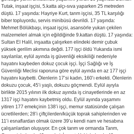
Tutak, inşaat işçisi, 5.katta alçı-sıva yaparken 25 metreden
düştü. 17 yaşında: Hayriye Kurt, tarım işçisi, 35 TL karşılığı
biber topluyordu, servis minibüsü devrildi. 17 yaşında:
Mehmet Bölükbaşı, inşaat işçisi, asansörle yukarı çekilen
malzemeleri almak için eğildiğinde 9.kattan düştü. 17 yaşında:
Sultan El Halil, inşaatta çalışırken elindeki demir çubuk
yüksek gerilim akımına değdi. 177 işçi öldü Yukarıda ismi
sayılanlar, eylül ayında iş güvenliği eksikiliği nedeniyle
hayatını kaybeden dokuz çocuk işçi. İşçi Sağlığı ve İş
Güvenliği Meclisi raporuna göre eylül ayında en az 177 işçi
hayatını kaybetti. Ölenlerin 17’si kadın, 160’ı erkekti. Ölenlerin
dokuzu çocuk, 45’i yaşlı, dokuzu göçmendi. Eylül ayıyla
birlikte 2015 yılının ilk dokuz ayında iş cinayetlerinde en az
1317 işçi hayatını kaybetmiş oldu. Eylül ayında yaşamını
yitiren 177 emekçinin 138’i işçi, memur statüsünde çalışan
ücretlilerden; 28’i çiftçilerden/küçük toprak sahiplerinden ve
11’i esnaflardan olmak üzere 39’u kendi nam ve hesabına
çalışanlardan oluşuyor. En çok tarım ve ormanda Tarım,