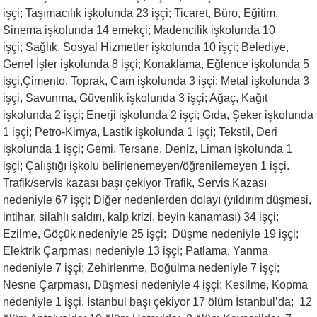
işçi; Taşımacılık işkolunda 23 işçi; Ticaret, Büro, Eğitim,
Sinema işkolunda 14 emekçi; Madencilik işkolunda 10
işçi; Sağlık, Sosyal Hizmetler işkolunda 10 işçi; Belediye,
Genel İşler işkolunda 8 işçi; Konaklama, Eğlence işkolunda 5
işçi,Çimento, Toprak, Cam işkolunda 3 işçi; Metal işkolunda 3
işçi, Savunma, Güvenlik işkolunda 3 işçi; Ağaç, Kağıt
işkolunda 2 işçi; Enerji işkolunda 2 işçi; Gıda, Şeker işkolunda
1 işçi; Petro-Kimya, Lastik işkolunda 1 işçi; Tekstil, Deri
işkolunda 1 işçi; Gemi, Tersane, Deniz, Liman işkolunda 1
işçi; Çalıştığı işkolu belirlenemeyen/öğrenilemeyen 1 işçi.
Trafik/servis kazası başı çekiyor Trafik, Servis Kazası
nedeniyle 67 işçi; Diğer nedenlerden dolayı (yıldırım düşmesi,
intihar, silahlı saldırı, kalp krizi, beyin kanaması) 34 işçi;
Ezilme, Göçük nedeniyle 25 işçi; Düşme nedeniyle 19 işçi;
Elektrik Çarpması nedeniyle 13 işçi; Patlama, Yanma
nedeniyle 7 işçi; Zehirlenme, Boğulma nedeniyle 7 işçi;
Nesne Çarpması, Düşmesi nedeniyle 4 işçi; Kesilme, Kopma
nedeniyle 1 işçi. İstanbul başı çekiyor 17 ölüm İstanbul’da; 12