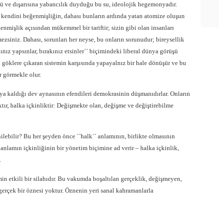
ğü ve dışarısına yabancılık duyduğu bu su, ideolojik hegemonyadır.
 kendini beğenmişliğin, dahası bunların ardında yatan atomize oluşun
enmişlik açısından mükemmel bir tariftir; sizin gibi olan insanları
zsiniz. Dahası, sorunları her neyse, bu onların sorunudur; bireysellik
akınız yapsınlar, bırakınız etsinler´´ biçimindeki liberal dünya görüşü
da göklere çıkaran sistemin karşısında yapayalnız bir hale dönüşür ve bu
r görmekle olur.
şıya kaldığı dev aynasının efendileri demokrasinin düşmanıdırlar. Onların
tır, halka içkinliktir: Değişmekte olan, değişme ve değiştirebilme
lebilir? Bu her şeyden önce ´´halk´´ anlamının, birlikte olmasının
nlamın içkinliğinin bir yönetim biçimine ad verir – halka içkinlik,
.
min etkili bir silahıdır. Bu vakumda boşaltılan gerçeklik, değişmeyen,
gerçek bir öznesi yoktur. Öznenin yeri sanal kahramanlarla