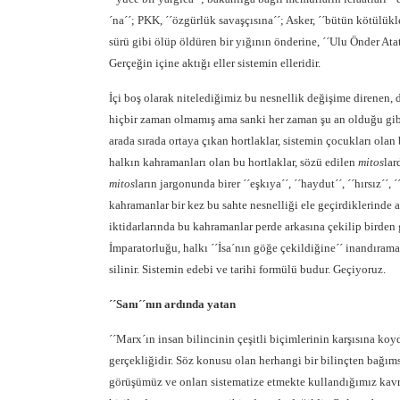
´na´´; PKK, ´´özgürlük savaşçısına´´; Asker, ´´bütün kötülükl
sürü gibi ölüp öldüren bir yığının önderine, ´´Ulu Önder Atat
Gerçeğin içine aktığı eller sistemin elleridir.
İçi boş olarak nitelediğimiz bu nesnellik değişime direnen,
hiçbir zaman olmamış ama sanki her zaman şu an olduğu gi
arada sırada ortaya çıkan hortlaklar, sistemin çocukları olan
halkın kahramanları olan bu hortlaklar, sözü edilen
mitos
lar
mitos
ların jargonunda birer ´´eşkıya´´, ´´haydut´´, ´´hırsız´´, ´´
kahramanlar bir kez bu sahte nesnelliği ele geçirdiklerinde 
iktidarlarında bu kahramanlar perde arkasına çekilip birden 
İmparatorluğu, halkı ´´İsa´nın göğe çekildiğine´´ inandıram
silinir. Sistemin edebi ve tarihi formülü budur. Geçiyoruz.
´´Sanı´´nın ardında yatan
´´Marx´ın insan bilincinin çeşitli biçimlerinin karşısına ko
gerçekliğidir. Söz konusu olan herhangi bir bilinçten bağımsı
görüşümüz ve onları sistematize etmekte kullandığımız kavra