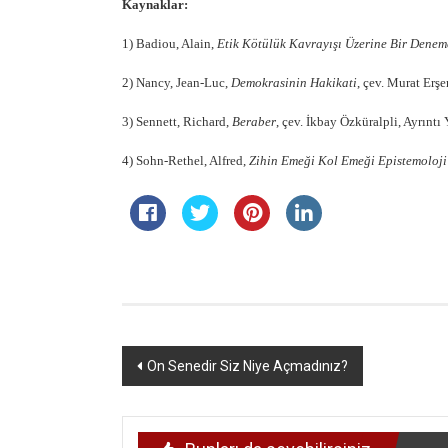
Kaynaklar:
1) Badiou, Alain,
Etik Kötülük Kavrayışı Üzerine Bir Denem
2) Nancy, Jean-Luc,
Demokrasinin Hakikati
, çev. Murat Erş
3) Sennett, Richard,
Beraber
, çev. İkbay Özküralpli, Ayrıntı 
4) Sohn-Rethel, Alfred,
Zihin Emeği Kol Emeği Epistemoloji 
Yazı
On Senedir Siz Niye Açmadınız?
dolaşımı