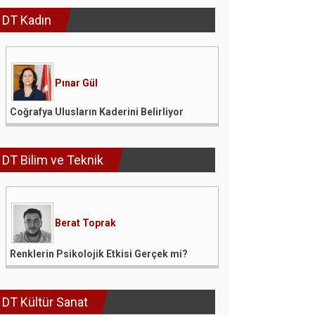
DT Kadın
Pınar Gül
Coğrafya Ulusların Kaderini Belirliyor
DT Bilim ve Teknik
Berat Toprak
Renklerin Psikolojik Etkisi Gerçek mi?
DT Kültür Sanat