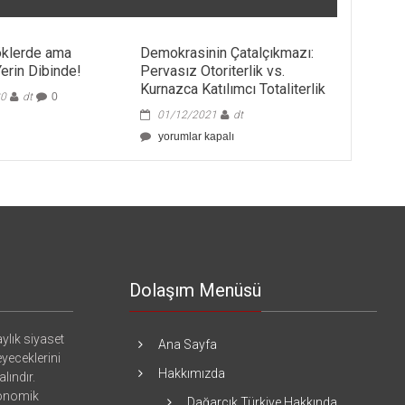
öklerde ama
Demokrasinin Çatalçıkmazı:
erin Dibinde!
Pervasız Otoriterlik vs.
Kurnazca Katılımcı Totaliterlik
20
dt
0
01/12/2021
dt
Demokrasinin
yorumlar kapalı
Çatalçıkmazı:
Pervasız
Otoriterlik
vs.
Kurnazca
Katılımcı
Totaliterlik
için
Dolaşım Menüsü
ylık siyaset
Ana Sayfa
eyeceklerini
Hakkımızda
lındır.
konomik
Dağarcık Türkiye Hakkında