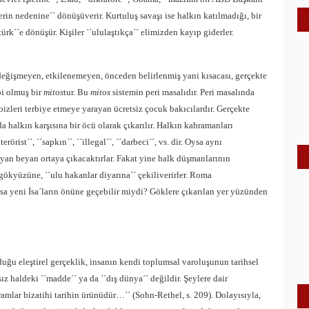
erin nedenine´´ dönüşüverir. Kurtuluş savaşı ise halkın katılmadığı, bir
ürk´´e dönüşür. Kişiler ´´ululaştıkça´´ elimizden kayıp giderler.
 değişmeyen, etkilenemeyen, önceden belirlenmiş yani kısacası, gerçekte
bi olmuş bir
mitos
tur. Bu
mitos
sistemin peri masalıdır. Peri masalında
 bizleri terbiye etmeye yarayan ücretsiz çocuk bakıcılardır. Gerçekte
da halkın karşısına bir öcü olarak çıkarılır. Halkın kahramanları
terörist´´, ´´sapkın´´, ´´illegal´´, ´´darbeci´´, vs. dir. Oysa aynı
ayan beyan ortaya çıkacaktırlar. Fakat yine halk düşmanlarının
gökyüzüne, ´´ulu hakanlar diyarına´´ çekiliverirler. Roma
asa yeni İsa´ların önüne geçebilir miydi? Göklere çıkarılan yer yüzünden
yduğu eleştirel gerçeklik, insanın kendi toplumsal varoluşunun tarihsel
z haldeki ´´madde´´ ya da ´´dış dünya´´ değildir. Şeylere dair
mlar bizatihi tarihin ürünüdür…´´ (Sohn-Rethel, s. 209). Dolayısıyla,