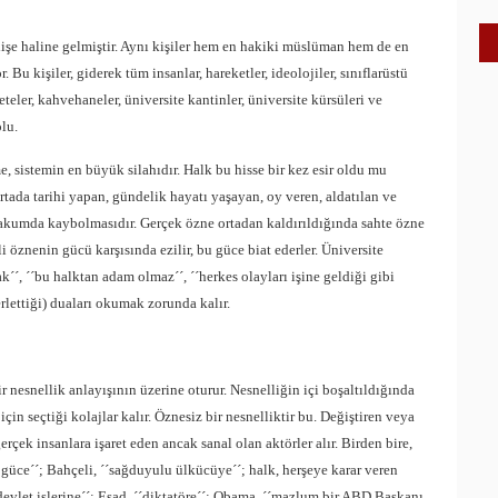
kilişe haline gelmiştir. Aynı kişiler hem en hakiki müslüman hem de en
Bu kişiler, giderek tüm insanlar, hareketler, ideolojiler, sınıflarüstü
eteler, kahvehaneler, üniversite kantinler, üniversite kürsüleri ve
olu.
e, sistemin en büyük silahıdır. Halk bu hisse bir kez esir oldu mu
ada tarihi yapan, gündelik hayatı yaşayan, oy veren, aldatılan ve
 vakumda kaybolmasıdır. Gerçek özne ortadan kaldırıldığında sahte özne
li öznenin gücü karşısında ezilir, bu güce biat ederler. Üniversite
, ´´bu halktan adam olmaz´´, ´´herkes olayları işine geldiği gibi
berlettiği) duaları okumak zorunda kalır.
r nesnellik anlayışının üzerine oturur. Nesnelliğin içi boşaltıldığında
in seçtiği kolajlar kalır. Öznesiz bir nesnelliktir bu. Değiştiren veya
erçek insanlara işaret eden ancak sanal olan aktörler alır. Birden bire,
in güce´´; Bahçeli, ´´sağduyulu ülkücüye´´; halk, herşeye karar veren
´devlet işlerine´´; Esad, ´´diktatöre´´; Obama, ´´mazlum bir ABD Başkanı