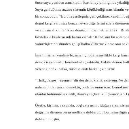
önce suya yeniden atmaktadır. İşte, bireylerin içinde yüzdü
Suya geri dönme arzusu sistemin körüklediği narsisizmin ve
bir sonucudur: ´´Bu bireyselleşmiş geri çekilme, kendini beğ
doğal karşılayıp size benzemeyen diğerlerini adeta önemseme
ve aldırmazlık birer ikize dönüşür.´´ (Sennett, s. 232). ´´Bır
böylelikle kişilerin ruh halini esir alır. Kendisini bu anlam
yalnızlığının üstünden gelişi halka küfretmekle ve onu haki
İnsanın sanal kendisiyle, sanal içi boş nesnellikle karşı kar
demos
´u yapmadır, hormonludur, sahtedir. Hakiki demos halk
yeteneğindeki halka, türsel olarak halka içkinliktir:
´´Halk,
demos
´´egemen´´dir der demokratik aksiyom. Ne deni
anlamı ondan geçer demektir, onda ve onun için. Demokrasi a
olanlar bütününe içkinlik, dünyaya içkinlik.´´ (Nancy, s. 91)
Özetle, kişinin, vakumda, boşlukta asılı olduğu yalanı siste
değişime direnen bir nesnellikle doldurulur. Bu nesnelliğin 
doldurulmuştur.