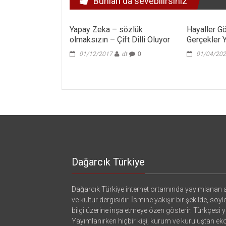
Bunları da sevebilirsiniz
Yapay Zeka – sözlük
Hayaller G
olmaksızın – Çift Dilli Oluyor
Gerçekler Y
01/12/2017
dt
0
01/04/20
Dağarcık Türkiye
Dağarcık Türkiye internet ortamında yayımlanan a
ve kültür dergisidir. İsmine yakışır bir şekilde, söyl
bilgi üzerine inşa etmeye özen gösterir. Türkçesi ya
Yayımlanırken hiçbir kişi, kurum ve kuruluştan e