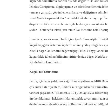
kişiler de somuttur ve tarihin dışında değildir. Onların bu
lekeler. Görüşümüz, algılayışımız ve bilebileceklerimiz lekeli
tutmaya çalıştığı, çözümleme, anlama ve değiştirme edimleri 
istediğinde karşısındakiler üzerindeki lekeleri allayıp pullamay
düşüncesizliklerin serimlenmesiyle herkes yetersiz olarak 
şudur: ´´Onlar çok lekeli, sen temiz kal. Kendine bak. Dışarı
Buradan çıkacak mesajı halk içten içe özümsemiştir: ´´Lekel
küçük kaygılar sistemin kişilerin önüne yerleştirdiği dev ay
Küçük başarılar kendini beğenmişliği, küçük kaygılar ezikliğ
hayranlıkla izlerken bilincini yitirip denize düşen
Narkisos
içinde bulur kendilerini.
Küçük bir hatırlatma
Lenin, içinde yaşadığımız çağı ´´Emperyalizm ve Milli Devr
çok sular aktı diyenlere, Badiou´nun ağzından bir anımsatma 
tarihsel çağa aidiz.´´ (Badiou, s. 104). Dolayısıyla, bizler b
üretkenlik, insan haklarıcılıkla yurttaşlık savaşlarının tam 
devletler arasında olan savaştır. Bu somutluk terk edildiğin