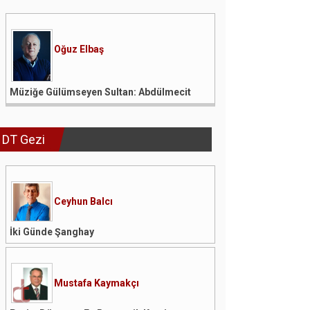
Oğuz Elbaş
Müziğe Gülümseyen Sultan: Abdülmecit
DT Gezi
Ceyhun Balcı
İki Günde Şanghay
Mustafa Kaymakçı