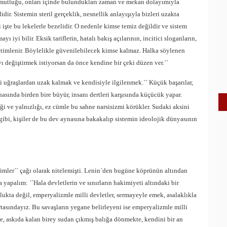
 somutluğu, onları içinde bulundukları zaman ve mekan dolayımıyla
dir. Sistemin steril gerçeklik, nesnellik anlayışıyla bizleri uzakta
işte bu lekelerle bezelidir. O nedenle kimse temiz değildir ve sistem
ı iyi bilir. Eksik tariflerin, hatalı bakış açılarının, incitici sloganların,
betimlenir. Böylelikle güvenilebilecek kimse kalmaz. Halka söylenen
yı değiştirmek istiyorsan da önce kendine bir çeki düzen ver.´´
i uğraşlardan uzak kalmak ve kendisiyle ilgilenmek.´´ Küçük başarılar,
nasında birden bire büyür, insanı dertleri karşısında küçücük yapar.
i ve yalnızlığı, ez cümle bu sahne narsisizmi körükler. Sudaki aksini
gibi, kişiler de bu dev aynasına bakakalıp sistemin ideolojik dünyasının
imler´´ çağı olarak nitelemişti. Lenin´den bugüne köprünün altından
yapalım: ´´Hala devletlerin ve sınırların hakimiyeti altındaki bir
oşlukta değil, emperyalizmle milli devletler, sermayeyle emek, asalaklıkla
ortasındayız. Bu savaşların yegane belirleyeni ise emperyalizmle milli
de, askıda kalan birey sudan çıkmış balığa dönmekte, kendini bir an