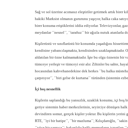
Sağ ve sol üzerine acımasız eleştiriler getirmek artık birer 
hakiki Marksist olmanın gururunu yaşıyor, halka caka satıyor. 
birer konuma eriştiklerini iddia ediyorlar. Televizyonlar, gaz
meydanlar ´´nesnel´´, ´´tarafsız´´ bir ağızla nutuk atanlarla d
Kişilerüstü ve sınıflarüstü bir konumda yaşadığını hissettirm
kendisine yabancılaşmakta, kendisinden uzaklaşmaktadır. Ort
aldatılan bir özne kalmamaktadır. İşte bu olgu öznenin bir
tümceye yerleşir ve tümceyi esir alır. Zihinler bu sahte, haya
hocasından kahvehanedekine dek herkes ´´bu halka müstehak´´
çarpıtıyor´´, ´´biri gelse de kurtarsa´´ türünden (sistemin ez
İçi boş nesnellik
Kişilerin saplandığı bu yansızlık, uzaklık konumu, içi boş bi
geriye sistemin haber merkezlerinin, seyirciye dönüşen halk iç
devindiren somut, gerçek kişiler yoktur. Bu kişilerin yerini g
RTE, ´´iyi bir hatipe´´, ´´bir mazluma´´; Kılıçdaroğlu, ´´sak
´´yüce bir yargıca´´; bakanlığa bağlı memurların icraatları ´