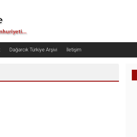
z
Dağarcık Türkiye Arşivi
İletişim