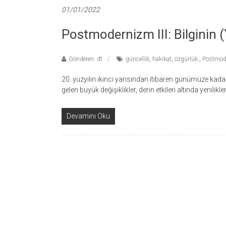
01/01/2022
Postmodernizm III: Bilginin 
Gönderen: dt
güncellik
,
hakikat
,
özgürlük.
,
Postmod
20. yüzyılın ikinci yarısından itibaren günümüze kad
gelen büyük değişiklikler, derin etkileri altında yenil
Devamını Oku