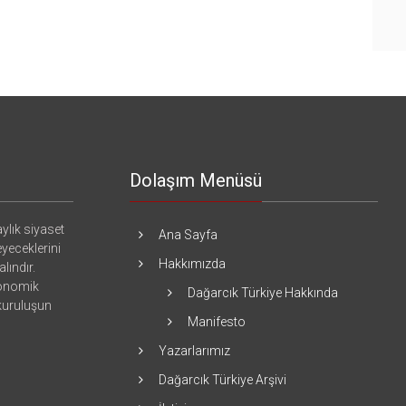
Dolaşım Menüsü
ylık siyaset
Ana Sayfa
eyeceklerini
Hakkımızda
lındır.
konomik
Dağarcık Türkiye Hakkında
 kuruluşun
Manifesto
Yazarlarımız
Dağarcık Türkiye Arşivi