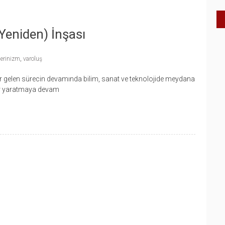
(Yeniden) İnşası
erinizm
,
varoluş
ar gelen sürecin devamında bilim, sanat ve teknolojide meydana
ikler yaratmaya devam