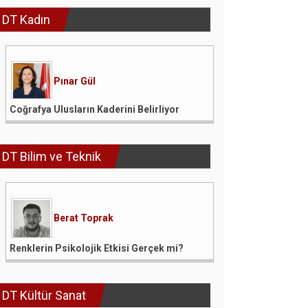
DT Kadın
Pınar Gül
Coğrafya Ulusların Kaderini Belirliyor
DT Bilim ve Teknik
Berat Toprak
Renklerin Psikolojik Etkisi Gerçek mi?
DT Kültür Sanat