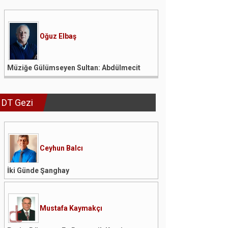
Oğuz Elbaş
Müziğe Gülümseyen Sultan: Abdülmecit
DT Gezi
Ceyhun Balcı
İki Günde Şanghay
Mustafa Kaymakçı