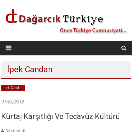
İçeriğe
geç
Dağarcık
Türkiye
Önce
İpek Candan
Türkiye
Cumhuriyeti…
İpek Candan
01/06/2012
Kürtaj Karşıtlığı Ve Tecavüz Kültürü
Gönderen: dt