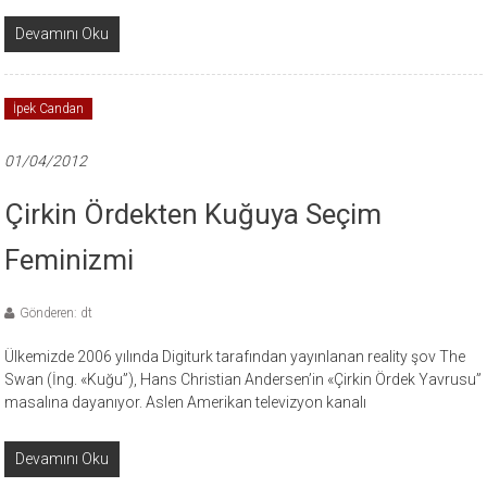
Devamını Oku
İpek Candan
01/04/2012
Çirkin Ördekten Kuğuya Seçim
Feminizmi
Gönderen: dt
Ülkemizde 2006 yılında Digiturk tarafından yayınlanan reality şov The
Swan (İng. «Kuğu”), Hans Christian Andersen’in «Çirkin Ördek Yavrusu”
masalına dayanıyor. Aslen Amerikan televizyon kanalı
Devamını Oku