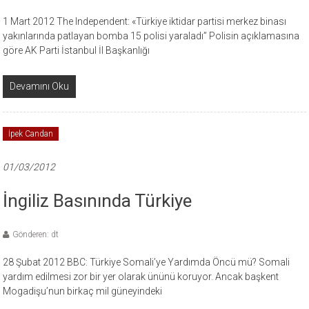
1 Mart 2012 The Independent: «Türkiye iktidar partisi merkez binası
yakınlarında patlayan bomba 15 polisi yaraladı” Polisin açıklamasına
göre AK Parti İstanbul İl Başkanlığı
Devamını Oku
İpek Candan
01/03/2012
İngiliz Basınında Türkiye
Gönderen: dt
28 Şubat 2012 BBC: Türkiye Somali’ye Yardımda Öncü mü? Somali
yardım edilmesi zor bir yer olarak ününü koruyor. Ancak başkent
Mogadişu’nun birkaç mil güneyindeki