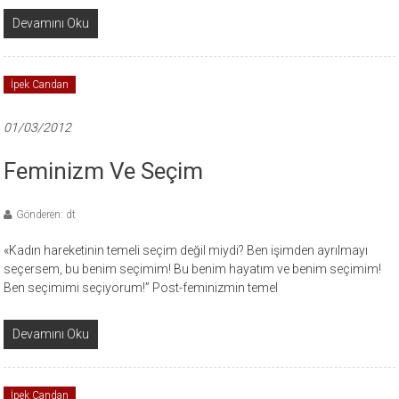
Devamını Oku
İpek Candan
01/03/2012
Feminizm Ve Seçim
Gönderen: dt
«Kadın hareketinin temeli seçim değil miydi? Ben işimden ayrılmayı
seçersem, bu benim seçimim! Bu benim hayatım ve benim seçimim!
Ben seçimimi seçiyorum!” Post-feminizmin temel
Devamını Oku
İpek Candan