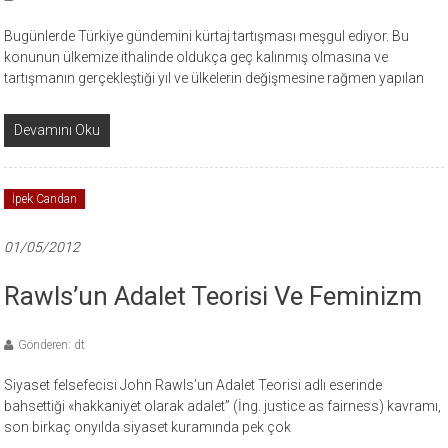
Bugünlerde Türkiye gündemini kürtaj tartışması meşgul ediyor. Bu
konunun ülkemize ithalinde oldukça geç kalınmış olmasına ve
tartışmanın gerçekleştiği yıl ve ülkelerin değişmesine rağmen yapılan
Devamını Oku
İpek Candan
01/05/2012
Rawls’un Adalet Teorisi Ve Feminizm
Gönderen: dt
Siyaset felsefecisi John Rawls’un Adalet Teorisi adlı eserinde
bahsettiği «hakkaniyet olarak adalet” (İng. justice as fairness) kavramı,
son birkaç onyılda siyaset kuramında pek çok