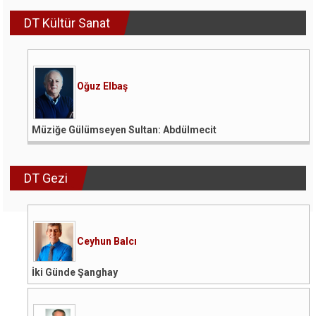
DT Kültür Sanat
Oğuz Elbaş
Müziğe Gülümseyen Sultan: Abdülmecit
DT Gezi
Ceyhun Balcı
İki Günde Şanghay