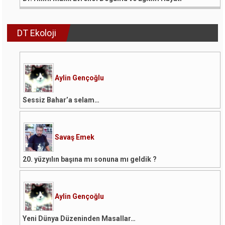
DT Ekoloji
Aylin Gençoğlu
Sessiz Bahar’a selam…
Savaş Emek
20. yüzyılın başına mı sonuna mı geldik ?
Aylin Gençoğlu
Yeni Dünya Düzeninden Masallar…