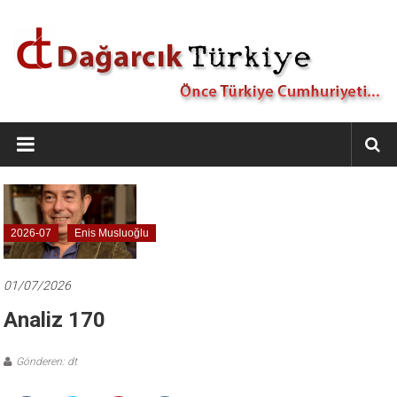
İçeriğe
geç
Dağarcık
Türkiye
Önce
Türkiye
Cumhuriyeti…
2026-07
Enis Musluoğlu
01/07/2026
Analiz 170
Gönderen: dt