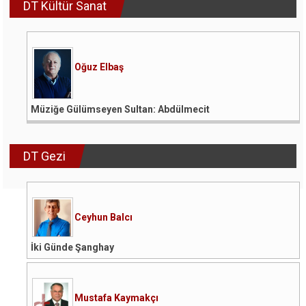
DT Kültür Sanat
Oğuz Elbaş
Müziğe Gülümseyen Sultan: Abdülmecit
DT Gezi
Ceyhun Balcı
İki Günde Şanghay
Mustafa Kaymakçı