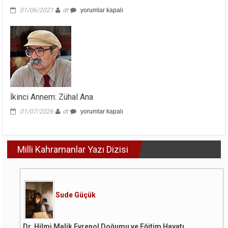
Analiz
01/06/2021
dt
yorumlar kapalı
129
için
İkinci Annem: Zühal Ana
İkinci
01/07/2026
dt
yorumlar kapalı
Annem:
Zühal
Ana
Milli Kahramanlar Yazı Dizisi
için
Sude Güçük
Dr. Hilmi Malik Evrenol Doğumu ve Eğitim Hayatı