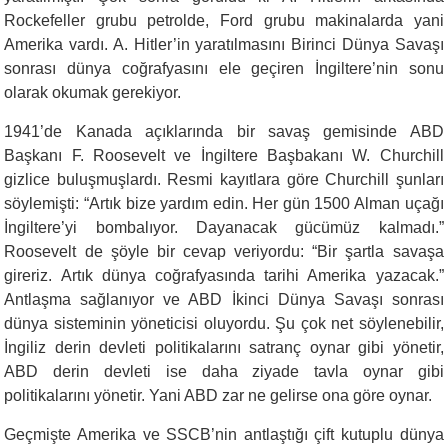
Rockefeller grubu petrolde, Ford grubu makinalarda yani
Amerika vardı. A. Hitler’in yaratılmasını Birinci Dünya Savaşı
sonrası dünya coğrafyasını ele geçiren İngiltere’nin sonu
olarak okumak gerekiyor.
1941’de Kanada açıklarında bir savaş gemisinde ABD
Başkanı F. Roosevelt ve İngiltere Başbakanı W. Churchill
gizlice buluşmuşlardı. Resmi kayıtlara göre Churchill şunları
söylemişti: “Artık bize yardım edin. Her gün 1500 Alman uçağı
İngiltere’yi bombalıyor. Dayanacak gücümüz kalmadı.”
Roosevelt de şöyle bir cevap veriyordu: “Bir şartla savaşa
gireriz. Artık dünya coğrafyasında tarihi Amerika yazacak.”
Antlaşma sağlanıyor ve ABD İkinci Dünya Savaşı sonrası
dünya sisteminin yöneticisi oluyordu. Şu çok net söylenebilir,
İngiliz derin devleti politikalarını satranç oynar gibi yönetir,
ABD derin devleti ise daha ziyade tavla oynar gibi
politikalarını yönetir. Yani ABD zar ne gelirse ona göre oynar.
Geçmişte Amerika ve SSCB’nin antlaştığı çift kutuplu dünya