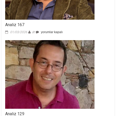
Analiz 167
Analiz
01/03/2026
dt
yorumlar kapalı
167
için
Analiz 129