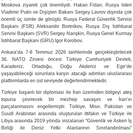
Moskova ziyareti çok önemliydi. Hakan Fidan, Rusya lideri
Vladimir Putin ve Dışişleri Bakanı Sergey Lavrov dışında çok
önemli üç isimle de görüştü. Rusya Federal Güvenlik Servisi
Başkanı (FSB) Aleksandır Bortnikov, Rusya Dış İstihbarat
Servisi Başkanı (SVR) Sergey Narışkin, Rusya Genel Kurmay
İstihbarat Başkanı (GRU) Igor Korobov.
Ankara’da 7-8 Temmuz 2026 tarihlerinde gerçekleştirilecek
36. NATO Zirvesi öncesi Türkiye Cumhuriyeti Devleti,
Karadeniz, Ortadoğu, Doğu Akdeniz ve Ege’de
yaşayabileceği sorunlara karşın atacağı adımları uluslararası
platformlarda en üst seviyede değerlendirmektedir.
Türkiye başarılı bir diplomasi ile İran üzerinden bölgeyi ateş
topuna çevirecek bir mezhep savaşını ve İran’ın
parçalanmasını engellemiştir. Türkiye, Mısır, Pakistan ve
Suudi Arabistan arasında oluşturulan ittifakın ve Türkiye ile
Libya arasında 2019 yılında imzalanan “Güvenlik ve Askeri İş
Birliği ile Deniz Yetki Alanlarının Sınırlandırılması”