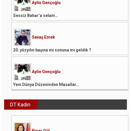
Aylin Gençoğlu
Sessiz Bahar’a selam…
Savaş Emek
20. yüzyılın başına mı sonuna mı geldik ?
Aylin Gençoğlu
Yeni Dünya Düzeninden Masallar…
DT Kadın
Pınar Gül