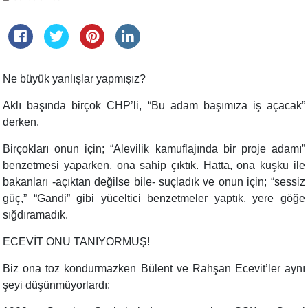
Ne büyük yanlışlar yapmışız?
Aklı başında birçok CHP’li, “Bu adam başımıza iş açacak”
derken.
Birçokları onun için; “Alevilik kamuflajında bir proje adamı”
benzetmesi yaparken, ona sahip çıktık. Hatta, ona kuşku ile
bakanları -açıktan değilse bile- suçladık ve onun için; “sessiz
güç,” “Gandi” gibi yüceltici benzetmeler yaptık, yere göğe
sığdıramadık.
ECEVİT ONU TANIYORMUŞ!
Biz ona toz kondurmazken Bülent ve Rahşan Ecevit’ler aynı
şeyi düşünmüyorlardı: