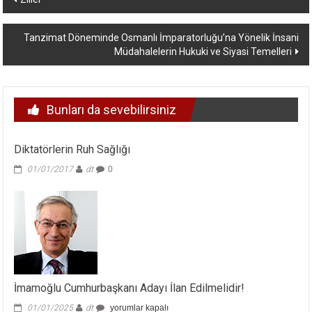
dolaşımı
Tanzimat Döneminde Osmanlı İmparatorluğu’na Yönelik İnsani
Müdahalelerin Hukuki ve Siyasi Temelleri
Bunları da sevebilirsiniz
Diktatörlerin Ruh Sağlığı
01/01/2017
dt
0
İmamoğlu Cumhurbaşkanı Adayı İlan Edilmelidir!
İmamoğlu
01/01/2025
dt
yorumlar kapalı