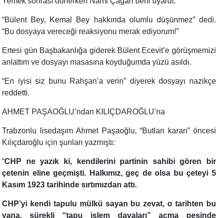
Yemek sonrası dönerken Nami Çağan beni uyardı:
“
Bülent Bey, Kemal Bey hakkında olumlu düşünmez” dedi.
“Bu dosyaya vereceği reaksiyonu merak ediyorum!”
Ertesi gün Başbakanlığa giderek Bülent Ecevit’e görüşmemizi
anlattım ve dosyayı masasına koyduğumda yüzü asıldı.
“
En iyisi siz bunu Rahşan’a verin” diyerek dosyayı nazikçe
reddetti.
AHMET PAŞAOĞLU’ndan KILIÇDAROĞLU’na
Trabzonlu lisedaşım Ahmet Paşaoğlu, “Butlan kararı” öncesi
Kılıçdaroğlu için şunları yazmıştı:
“
CHP ne yazık ki, kendilerini partinin sahibi gören bir
çetenin eline geçmişti. Halkımız, geç de olsa bu çeteyi 5
Kasım 1923 tarihinde sırtımızdan attı.
CHP’yi kendi tapulu mülkü sayan bu zevat, o tarihten bu
yana. sürekli “tapu işlem davaları” açma peşinde