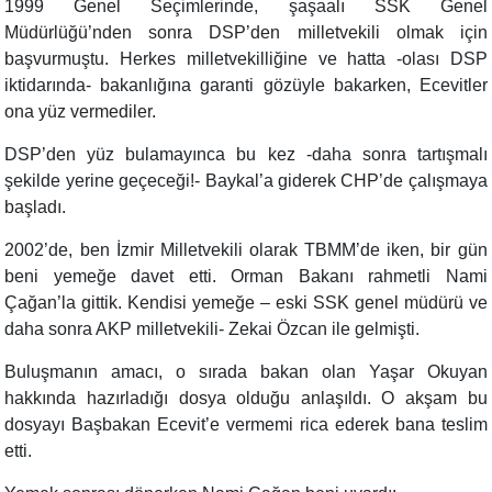
1999 Genel Seçimlerinde, şaşaalı SSK Genel
Müdürlüğü’nden sonra DSP’den milletvekili olmak için
başvurmuştu. Herkes milletvekilliğine ve hatta -olası DSP
iktidarında- bakanlığına garanti gözüyle bakarken, Ecevitler
ona yüz vermediler.
DSP’den yüz bulamayınca bu kez -daha sonra tartışmalı
şekilde yerine geçeceği!- Baykal’a giderek CHP’de çalışmaya
başladı.
2002’de, ben İzmir Milletvekili olarak TBMM’de iken, bir gün
beni yemeğe davet etti. Orman Bakanı rahmetli Nami
Çağan’la gittik. Kendisi yemeğe – eski SSK genel müdürü ve
daha sonra AKP milletvekili- Zekai Özcan ile gelmişti.
Buluşmanın amacı, o sırada bakan olan Yaşar Okuyan
hakkında hazırladığı dosya olduğu anlaşıldı. O akşam bu
dosyayı Başbakan Ecevit’e vermemi rica ederek bana teslim
etti.