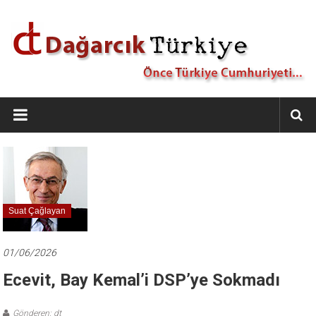
İçeriğe
geç
Dağarcık
Türkiye
Önce
Türkiye
Cumhuriyeti…
Suat Çağlayan
01/06/2026
Ecevit, Bay Kemal’i DSP’ye Sokmadı
Gönderen: dt