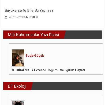
Cumhurbaşkanı
Adayı
Büyükerşen’e Bile Bu Yapılırsa
İlan
Edilmelidir!
01/02/2013
dt
0
için
Milli Kahramanlar Yazı Dizisi
Sude Güçük
Dr. Hilmi Malik Evrenol Doğumu ve Eğitim Hayatı
DT Ekoloji