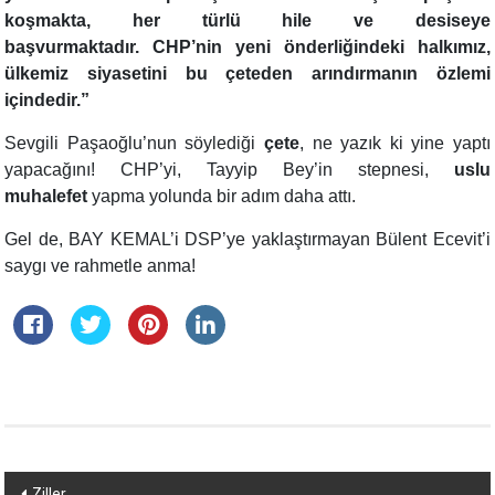
koşmakta, her türlü hile ve desiseye
başvurmaktadır.
CHP’nin yeni önderliğindeki halkımız,
ülkemiz siyasetini bu çeteden arındırmanın özlemi
içindedir.”
Sevgili Paşaoğlu’nun söylediği
çete
, ne yazık ki yine yaptı
yapacağını! CHP’yi, Tayyip Bey’in stepnesi,
uslu
muhalefet
yapma yolunda bir adım daha attı.
Gel de, BAY KEMAL’i DSP’ye yaklaştırmayan Bülent Ecevit’i
saygı ve rahmetle anma!
Yazı
Ziller