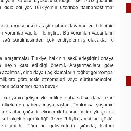
sasiyetin küresel siyasetle kurduğu ilişki. ABD güdümlü
ğu iddia ediliyor. Türkiye’nin üzerinde ”talibanlaştırma”
mesi konusundaki araştırmalara dayanan ve bildirinin
 yorumlar yapıldı. İlginçtir… Bu yorumları yapanların
 yağ sürülmesinden çok endişelenmiş olacaklar ki
araştırmalar Türkiye halkının sekülerleştiğini ortaya
 neyin kast edildiği önemli. Araştırmacılara göre
in azalması, dine dayalı açıklamaların rağbet görmemesi
kimliklere göre tesis etmemeleri veya sürdürmemeleri.
”den beklentiler daha büyük.
al medyanın gelişimiyle birlikte, daha sık ve daha uzun
 ve ülkelerden haber almaya başladı. Toplumsal yaşamın
anma oranları çoğaldı, ekonomik buhran nedeniyle çocuk
esel ölçekte görüldüğü üzere ”büyük anlatılar” çöktü.
eri unuttu. Tüm bu gelişmelerin ışığında, toplum