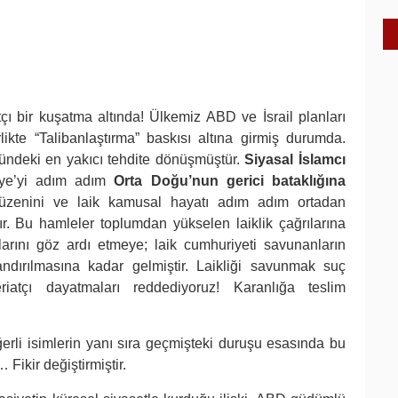
atçı bir kuşatma altında! Ülkemiz ABD ve İsrail planları
ikte “Talibanlaştırma” baskısı altına girmiş durumda.
nündeki en yakıcı tehdite dönüşmüştür.
Siyasal İslamcı
iye’yi adım adım
Orta Doğu’nun gerici bataklığına
 düzenini ve laik kamusal hayatı adım adım ortadan
r. Bu hamleler toplumdan yükselen laiklik çağrılarına
ılarını göz ardı etmeye; laik cumhuriyeti savunanların
ndırılmasına kadar gelmiştir. Laikliği savunmak suç
şeriatçı dayatmaları reddediyoruz! Karanlığa teslim
erli isimlerin yanı sıra geçmişteki duruşu esasında bu
 Fikir değiştirmiştir.