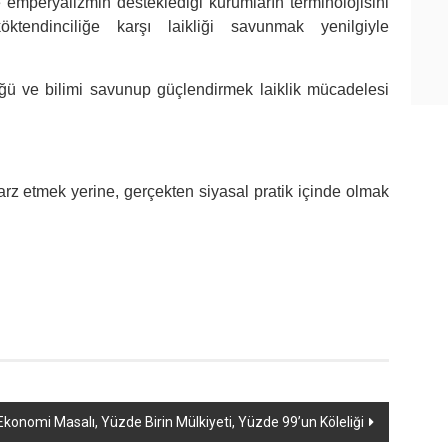
 emperyalizmin desteklediği kurumların terminolojisini
endinciliğe karşı laikliği savunmak yenilgiyle
lüğü ve bilimi savunup güçlendirmek laiklik mücadelesi
arz etmek yerine, gerçekten siyasal pratik içinde olmak
Ekonomi Masalı, Yüzde Birin Mülkiyeti, Yüzde 99’un Köleliği