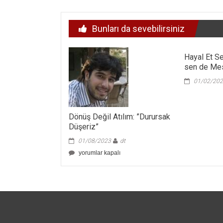
dolaşımı
Bunları da sevebilirsiniz
Hayal Et Se
sen de Mes
01/02/20
Dönüş Değil Atılım: ”Durursak
Düşeriz”
01/08/2023
dt
Dönüş
yorumlar kapalı
Değil
Atılım:
”Durursak
Düşeriz”
için