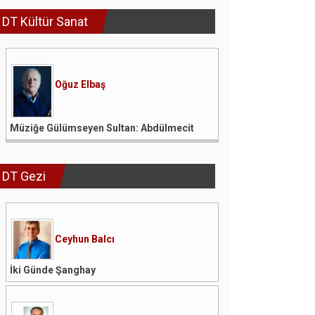
DT Kültür Sanat
Oğuz Elbaş
Müziğe Gülümseyen Sultan: Abdülmecit
DT Gezi
Ceyhun Balcı
İki Günde Şanghay