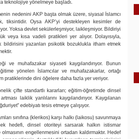
ya teknolojiye yönelmeye başladı.
menin nedenini AKP başta olmak üzere, siyasal İslamcı
ik, tiksintidir. Oysa AKP’yi destekleyen kesimler de
yor. Yoksa devlet sekülerleşmiyor, laikleşmiyor. Bildiriyi
 veya kısa vadeli pratikleri yer alıyor. Dolayısıyla,
 bildirisini yazanları psikotik bozuklukla itham etmek
ektir.
ği ve muhafazakar siyaseti kaygılandırıyor. Bunun
ğitime yönelen İslamcılar ve muhafazakarlar, ortağı
m pratiklerinde dini öğelere daha fazla yer veriyor.
nelik çifte standartlı kararları; eğitim-öğretimde dinsel
artması laiklik yanlılarını kaygılandırıyor. Kaygılanan
ağduriyet” edebiyatı tesis etmeye çalışıyor.
mları sınıfına (klerikos) karşı halkı (laikosu) savunmaya
çek hedefi, dinsel otoriteyi sarsarak halkın istismar
e olmasının engellenmesini ortadan kaldırmaktır. Hedef