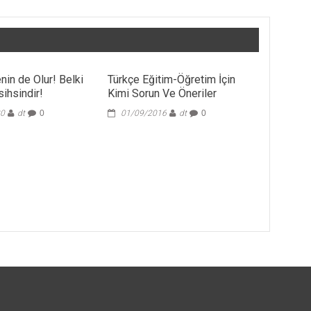
nin de Olur! Belki
Türkçe Eğitim-Öğretim İçin
ihsindir!
Kimi Sorun Ve Öneriler
20
dt
0
01/09/2016
dt
0