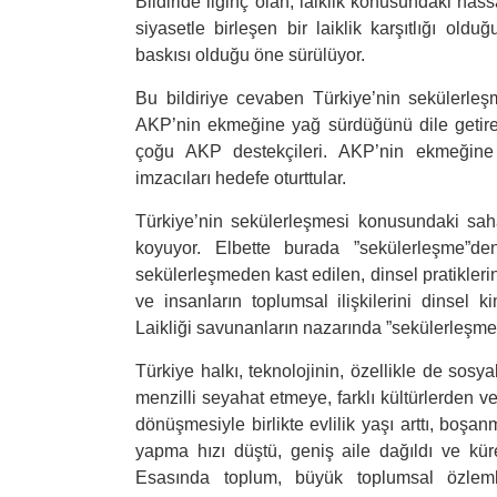
Bildiride ilginç olan, laiklik konusundaki has
siyasetle birleşen bir laiklik karşıtlığı oldu
baskısı olduğu öne sürülüyor.
Bu bildiriye cevaben Türkiye’nin sekülerleş
AKP’nin ekmeğine yağ sürdüğünü dile getiren
çoğu AKP destekçileri. AKP’nin ekmeğine
imzacıları hedefe oturttular.
Türkiye’nin sekülerleşmesi konusundaki saha 
koyuyor. Elbette burada ”sekülerleşme”den
sekülerleşmeden kast edilen, dinsel pratikler
ve insanların toplumsal ilişkilerini dinsel 
Laikliği savunanların nazarında ”sekülerleşme
Türkiye halkı, teknolojinin, özellikle de sosy
menzilli seyahat etmeye, farklı kültürlerden
dönüşmesiyle birlikte evlilik yaşı arttı, boş
yapma hızı düştü, geniş aile dağıldı ve kür
Esasında toplum, büyük toplumsal özleml