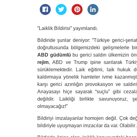
”Laiklik Bildirisi” yayımlandı.
Bildiride şunlar deniyor: ”Türkiye gerici-şeri
doğrultusunda bölgemizdeki gelişmelerle birl
ABD güdümlü
bu gerici saldırı ülkemizin ö
rejim
, ABD ve Trump ipine sarılarak Türk
sürüklemektedir. Laik eğitimi, laik hukuk
kaldırmaya yönelik hamleler ivme kazanmıştı
karşı gerici azınlığın provokasyon ve saldır
Anayasayı hiçe sayarak “suçlu” gibi cezala
değildir. Laikliği birlikte savunuyoruz, 
olmayacağız!”
Bildiriyi imzalayanlar homojen değil. Çok değ
bildiriyle uyuşmayan imzacılar da var. Olabilir…