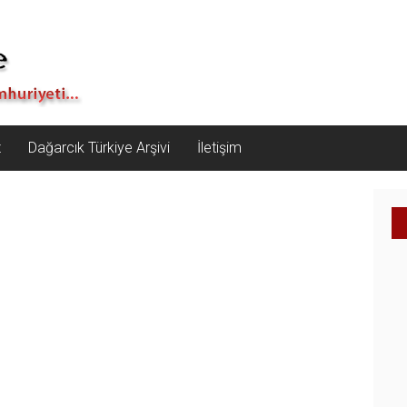
z
Dağarcık Türkiye Arşivi
İletişim