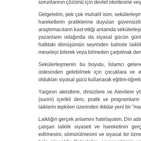
sorunlarının çözümü için devlet otoritesine ve
Gelgelelim, pek çok muhalif isim, sekülerleş
hareketlerin pratiklerine duyulan güvensizl
araştırmacıların kast ettiği anlamda sekülerleşi
yazanların odağında da siyasal gücün günlük
halktaki dönüşümün seyrinden bahisle laiklik
meseleyi bilerek veya bilmeden çarpıtmak dem
Sekülerleşmenin bu boyutu, İslamcı gelene
üstesinden gelebilmek için çocuklara ve e
oldukları siyasal gücü kullanarak eğitim-öğreti
Yargının ateistlere, dinsizlere ve Alevilere yö
(sunni) içerikli ders, pratik ve programların 
laiklerin tepkileri üzerinden iktidar yeni bir ”m
Laikliğin gerçek anlamını hatırlayalım. Din ada
çalışan laiklik siyaseti ve hareketinin ger
edilmesini, sömürülmesini ve siyasal bir özn