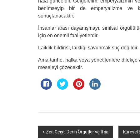
hala günceldir. Gelgelelim, emperyalizmin ve
benimseyip bir de emperyalizme ve kökt
sonuçlanacaktır.
İnsanlar arası dayanışmayı, sınıfsal örgütlü
için en önemli faaliyetlerdir.
Laiklik bildirisi, laikliği savunmak suç değildir.
Ama tarihe, halka veya yönetilenlere dilekçe 
meseleyi çözecektir.
Yazı
Zeit Geist, Derin Örgütler ve İfşa
Küresel 