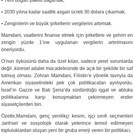
•
Yeni doğan paketi dağıtmak,
•
2030 yılına kadar saatlik asgari ücreti 30 dolara çıkarmak,
•
Zenginlerin ve büyük şirketlerin vergilerini artırmak.
Mamdani, vaatlerini finanse etmek için şirketlere ve şehrin en
zengin yüzde 1’ine uygulanan vergilerin artırılmasını
öneriyordu.
O’nun öyküsünü daha da özel kılan, sadece yerel sorunlarda
değil ,küresel adalet mücadelesinde de açık bir şekilde bir saf
tutmuş olması. Zohran Mamdani, Filistin’e yönelik tavrıyla da
Amerikan siyasetindeki pek çok politikacıdan ayrılıyordu.
İsrail’in Gazze ve Batı Şeria’da sürdürdüğü işgal ve abluka
politikalarına karşı konuşmaktan çekinmeyen ender
siyasetçilerden biri.
Özetle,Mamdani, genç yenilikçi kesim, işçi sınıfı seçmenleri
,tarihsel ve sosyolojik olarak yeterince temsil edilmeyen
topluluklardan oluşan yeni bir gruba enerji veren bir politikacı.