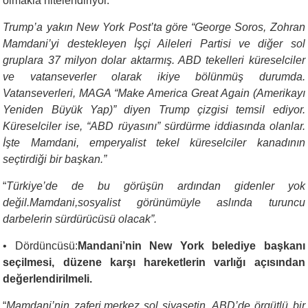
olmakla nitelendiriyor.
Trump’a yakın New York Post’ta göre “George Soros, Zohran
Mamdani’yi destekleyen İşçi Aileleri Partisi ve diğer sol
gruplara 37 milyon dolar aktarmış. ABD tekelleri küreselciler
ve vatanseverler olarak ikiye bölünmüş durumda.
Vatanseverleri, MAGA “Make America Great Again (Amerikayı
Yeniden Büyük Yap)” diyen Trump çizgisi temsil ediyor.
Küreselciler ise, “ABD rüyasını” sürdürme iddiasında olanlar.
İşte Mamdani, emperyalist tekel küreselciler kanadının
seçtirdiği bir başkan.”
“
Türkiye’de de bu görüşün ardından gidenler yok
değil.Mamdani,sosyalist görünümüyle aslında turuncu
darbelerin sürdürücüsü olacak”.
•
Dördüncüsü:
Mandani’nin New York belediye başkanı
seçilmesi, düzene karşı hareketlerin varlığı açısından
değerlendirilmeli.
“
Mamdani’nin zaferi,merkez sol siyasetin, ABD’de örgütlü bir