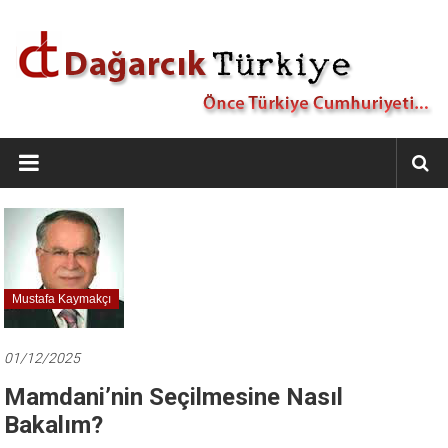
İçeriğe
geç
Dağarcık
Türkiye
Önce
Türkiye
Cumhuriyeti…
Mustafa Kaymakçı
01/12/2025
Mamdani’nin Seçilmesine Nasıl
Bakalım?