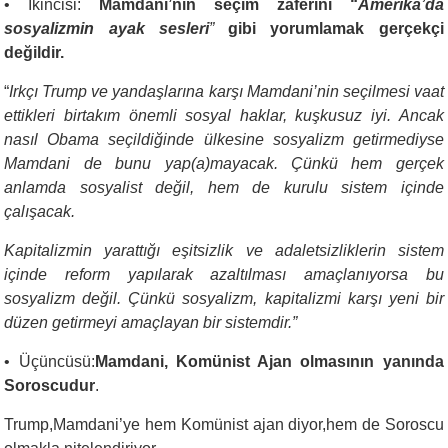
•
İkincisi:
Mamdani’nin seçim zaferini “
Amerika’da
sosyalizmin ayak sesleri
”
gibi yorumlamak gerçekçi
değildir.
“
Irkçı Trump ve yandaşlarına karşı Mamdani’nin seçilmesi vaat
ettikleri birtakım önemli sosyal haklar, kuşkusuz iyi. Ancak
nasıl Obama seçildiğinde ülkesine sosyalizm getirmediyse
Mamdani de bunu yap(a)mayacak. Çünkü hem gerçek
anlamda sosyalist değil, hem de kurulu sistem içinde
çalışacak.
Kapitalizmin yarattığı eşitsizlik ve adaletsizliklerin sistem
içinde reform yapılarak azaltılması amaçlanıyorsa bu
sosyalizm değil. Çünkü sosyalizm, kapitalizmi karşı yeni bir
düzen getirmeyi amaçlayan bir sistemdir.”
•
Üçüncüsü:
Mamdani, Komünist Ajan olmasının yanında
Soroscudur
.
Trump,Mamdani’ye hem Komünist ajan diyor,hem de Soroscu