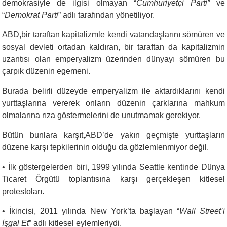
demokrasiyle de ilgisi olmayan “
Cumhuriyetçi Parti”
ve
“
Demokrat Parti
” adlı tarafından yönetiliyor.
ABD,bir taraftan kapitalizmle kendi vatandaşlarını sömüren ve
sosyal devleti ortadan kaldıran, bir taraftan da kapitalizmin
uzantısı olan emperyalizm üzerinden dünyayı sömüren bu
çarpık düzenin egemeni.
Burada belirli düzeyde emperyalizm ile aktardıklarını kendi
yurttaşlarına vererek onların düzenin çarklarına mahkum
olmalarına rıza göstermelerini de unutmamak gerekiyor.
Bütün bunlara karşıt,ABD’de yakın geçmişte yurttaşların
düzene karşı tepkilerinin olduğu da gözlemlenmiyor değil.
•
İlk göstergelerden biri, 1999 yılında Seattle kentinde Dünya
Ticaret Örgütü toplantısına karşı gerçekleşen kitlesel
protestoları.
•
İkincisi, 2011 yılında New York’ta başlayan “
Wall Street’i
İşgal Et
” adlı kitlesel eylemleriydi.