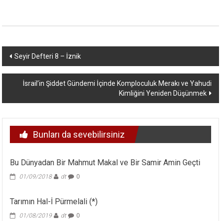
Yazı
Seyir Defteri 8 – İznik
dolaşımı
İsrail’in Şiddet Gündemi İçinde Komploculuk Merakı ve Yahudi
Kimliğini Yeniden Düşünmek
Bunları da sevebilirsiniz
Bu Dünyadan Bir Mahmut Makal ve Bir Samir Amin Geçti
01/09/2018
dt
0
Tarımın Hal-İ Pürmelali (*)
01/08/2019
dt
0