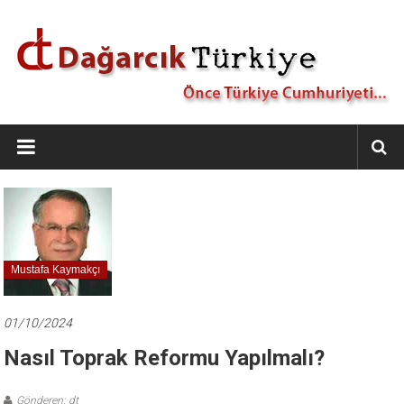
İçeriğe
geç
Dağarcık
Türkiye
Önce
Türkiye
Cumhuriyeti…
Mustafa Kaymakçı
01/10/2024
Nasıl Toprak Reformu Yapılmalı?
Gönderen: dt