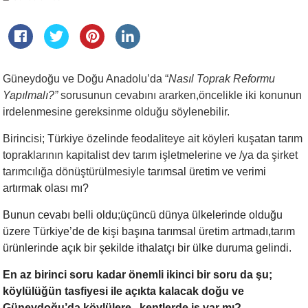
Güneydoğu ve Doğu Anadolu’da “
Nasıl Toprak Reformu
Yapılmalı?”
sorusunun cevabını ararken,öncelikle iki konunun
irdelenmesine gereksinme olduğu söylenebilir.
Birincisi; Türkiye özelinde feodaliteye ait köyleri kuşatan tarım
topraklarının kapitalist dev tarım işletmelerine ve /ya da şirket
tarımcılığa dönüştürülmesiyle
tarımsal üretim ve verimi
artırmak olası mı?
Bunun cevabı belli oldu;üçüncü dünya ülkelerinde olduğu
üzere Türkiye’de de kişi başına tarımsal üretim artmadı,tarım
ürünlerinde açık bir şekilde ithalatçı bir ülke duruma gelindi.
En az birinci soru kadar önemli ikinci bir soru da şu;
köylülüğün tasfiyesi ile açıkta kalacak doğu ve
Güneydoğu’da köylülere , kentlerde iş var mı?