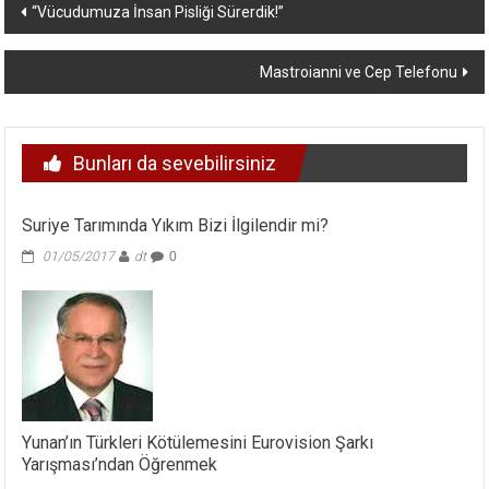
Yazı
“Vücudumuza İnsan Pisliği Sürerdik!”
dolaşımı
Mastroianni ve Cep Telefonu
Bunları da sevebilirsiniz
Suriye Tarımında Yıkım Bizi İlgilendir mi?
01/05/2017
dt
0
Yunan’ın Türkleri Kötülemesini Eurovision Şarkı
Yarışması’ndan Öğrenmek