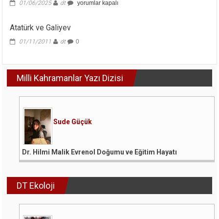
Yunan’ın
01/06/2025
dt
yorumlar kapalı
Türkleri
Kötülemesini
Atatürk ve Galiyev
Eurovision
Şarkı
01/11/2011
dt
0
Yarışması’ndan
Öğrenmek
için
Milli Kahramanlar Yazı Dizisi
Sude Güçük
Dr. Hilmi Malik Evrenol Doğumu ve Eğitim Hayatı
DT Ekoloji