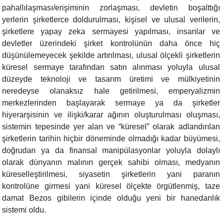
pahallılaşması/erişiminin zorlaşması, devletin boşalttığı
yerlerin şirketlerce doldurulması, kişisel ve ulusal verilerin,
şirketlere yapay zeka sermayesi yapılması, insanlar ve
devletler üzerindeki şirket kontrolünün daha önce hiç
düşünülemeyecek şekilde artırılması, ulusal ölçekli şirketlerin
küresel sermaye tarafından satın alınması yoluyla ulusal
düzeyde teknoloji ve tasarım üretimi ve mülkiyetinin
neredeyse olanaksız hale getirilmesi, emperyalizmin
merkezlerinden başlayarak sermaye ya da şirketler
hiyerarşisinin ve ilişki/karar ağının oluşturulması oluşması,
sistemin tepesinde yer alan ve “küresel” olarak adlandırılan
şirketlerin tarihin hiçbir döneminde olmadığı kadar büyümesi,
doğrudan ya da finansal manipülasyonlar yoluyla dolaylı
olarak dünyanın malının gerçek sahibi olması, medyanın
küreselleştirilmesi, siyasetin şirketlerin yani paranın
kontrolüne girmesi yani küresel ölçekte örgütlenmiş, taze
damat Bezos gibilerin içinde olduğu yeni bir hanedanlık
sistemi oldu.