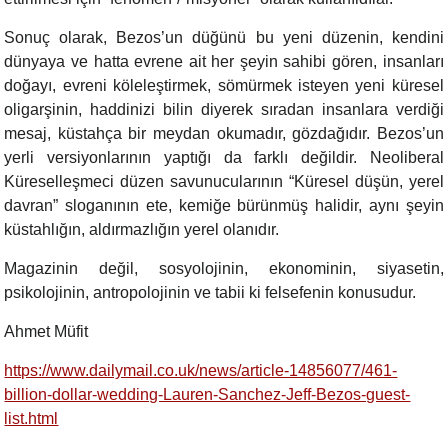
Sonuç olarak, Bezos’un düğünü bu yeni düzenin, kendini
dünyaya ve hatta evrene ait her şeyin sahibi gören, insanları
doğayı, evreni köleleştirmek, sömürmek isteyen yeni küresel
oligarşinin, haddinizi bilin diyerek sıradan insanlara verdiği
mesaj, küstahça bir meydan okumadır, gözdağıdır. Bezos’un
yerli versiyonlarının yaptığı da farklı değildir. Neoliberal
Küreselleşmeci düzen savunucularının “Küresel düşün, yerel
davran” sloganının ete, kemiğe bürünmüş halidir, aynı şeyin
küstahlığın, aldırmazlığın yerel olanıdır.
Magazinin değil, sosyolojinin, ekonominin, siyasetin,
psikolojinin, antropolojinin ve tabii ki felsefenin konusudur.
Ahmet Müfit
https://www.dailymail.co.uk/news/article-14856077/461-
billion-dollar-wedding-Lauren-Sanchez-Jeff-Bezos-guest-
list.html