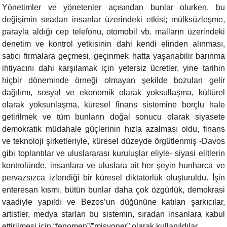
Yönetimler ve yönetenler açısından bunlar olurken, bu
değişimin sıradan insanlar üzerindeki etkisi; mülksüzleşme,
parayla aldığı cep telefonu, otomobil vb. malların üzerindeki
denetim ve kontrol yetkisinin dahi kendi elinden alınması,
satıcı firmalara geçmesi, geçinmek hatta yaşanabilir barınma
ihtiyacını dahi karşılamak için yetersiz ücretler, yine tarihin
hiçbir döneminde örneği olmayan şekilde bozulan gelir
dağılımı, sosyal ve ekonomik olarak yoksullaşma, kültürel
olarak yoksunlaşma, küresel finans sistemine borçlu hale
getirilmek ve tüm bunların doğal sonucu olarak siyasete
demokratik müdahale güçlerinin hızla azalması oldu, finans
ve teknoloji şirketleriyle, küresel düzeyde örgütlenmiş -Davos
gibi toplantılar ve uluslararası kuruluşlar eliyle- siyasi elitlerin
kontrolünde, insanlara ve uluslara ait her şeyin hunharca ve
pervazsızca izlendiği bir küresel diktatörlük oluşturuldu. İşin
enteresan kısmı, bütün bunlar daha çok özgürlük, demokrasi
vaadiyle yapıldı ve Bezos’un düğününe katılan şarkıcılar,
artistler, medya starları bu sistemin, sıradan insanlara kabul
ettirilmesi için “fenomen”/”misyoner” olarak kullanıldılar.