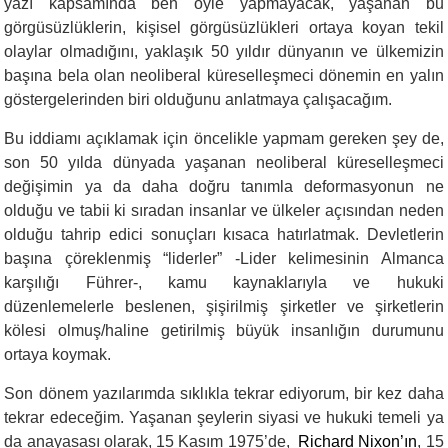
yazı kapsamında ben öyle yapmayacak, yaşanan bu
görgüsüzlüklerin, kişisel görgüsüzlükleri ortaya koyan tekil
olaylar olmadığını, yaklaşık 50 yıldır dünyanın ve ülkemizin
başına bela olan neoliberal küreselleşmeci dönemin en yalın
göstergelerinden biri olduğunu anlatmaya çalışacağım.
Bu iddiamı açıklamak için öncelikle yapmam gereken şey de,
son 50 yılda dünyada yaşanan neoliberal küreselleşmeci
değişimin ya da daha doğru tanımla deformasyonun ne
olduğu ve tabii ki sıradan insanlar ve ülkeler açısından neden
olduğu tahrip edici sonuçları kısaca hatırlatmak. Devletlerin
başına çöreklenmiş “liderler” -Lider kelimesinin Almanca
karşılığı Führer-, kamu kaynaklarıyla ve hukuki
düzenlemelerle beslenen, şişirilmiş şirketler ve şirketlerin
kölesi olmuş/haline getirilmiş büyük insanlığın durumunu
ortaya koymak.
Son dönem yazılarımda sıklıkla tekrar ediyorum, bir kez daha
tekrar edeceğim. Yaşanan şeylerin siyasi ve hukuki temeli ya
da anayasası olarak, 15 Kasım 1975’de,
Richard Nixon’ın
, 15