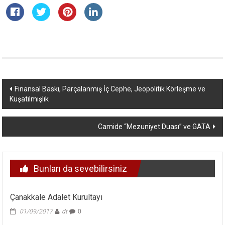
Yazı
Finansal Baskı, Parçalanmış İç Cephe, Jeopolitik Körleşme ve
Kuşatılmışlık
dolaşımı
Camide “Mezuniyet Duası” ve GATA
Bunları da sevebilirsiniz
Çanakkale Adalet Kurultayı
01/09/2017
dt
0