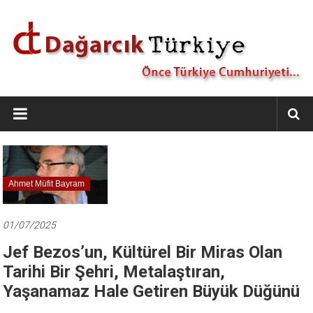
İçeriğe
geç
Dağarcık
Türkiye
Önce
Türkiye
Cumhuriyeti…
Ahmet Müfit Bayram
01/07/2025
Jef Bezos’un, Kültürel Bir Miras Olan
Tarihi Bir Şehri, Metalaştıran,
Yaşanamaz Hale Getiren Büyük Düğünü