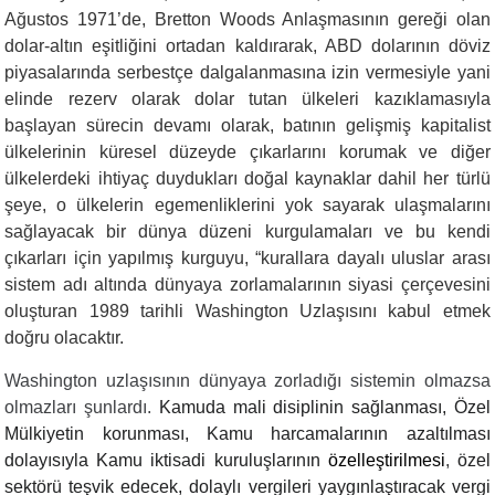
Ağustos 1971’de, Bretton Woods Anlaşmasının gereği olan
dolar-altın eşitliğini ortadan kaldırarak, ABD dolarının döviz
piyasalarında serbestçe dalgalanmasına izin vermesiyle yani
elinde rezerv olarak dolar tutan ülkeleri kazıklamasıyla
başlayan sürecin devamı olarak, batının gelişmiş kapitalist
ülkelerinin küresel düzeyde çıkarlarını korumak ve diğer
ülkelerdeki ihtiyaç duydukları doğal kaynaklar dahil her türlü
şeye, o ülkelerin egemenliklerini yok sayarak ulaşmalarını
sağlayacak bir dünya düzeni kurgulamaları ve bu kendi
çıkarları için yapılmış kurguyu, “kurallara dayalı uluslar arası
sistem adı altında dünyaya zorlamalarının siyasi çerçevesini
oluşturan 1989 tarihli Washington Uzlaşısını kabul etmek
doğru olacaktır.
Washington uzlaşısının dünyaya zorladığı sistemin olmazsa
olmazları şunlardı.
Kamuda mali disiplinin sağlanması, Özel
Mülkiyetin korunması, Kamu harcamalarının azaltılması
dolayısıyla Kamu iktisadi kuruluşlarının
özelleştirilmesi
,
özel
sektörü teşvik edecek, dolaylı vergileri yaygınlaştıracak vergi