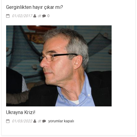
Gerginlikten hayır çıkar mı?
01/02/2017
dt
0
Ukrayna Krizi!
Ukrayna
01/03/2022
dt
yorumlar kapalı
Krizi!
için