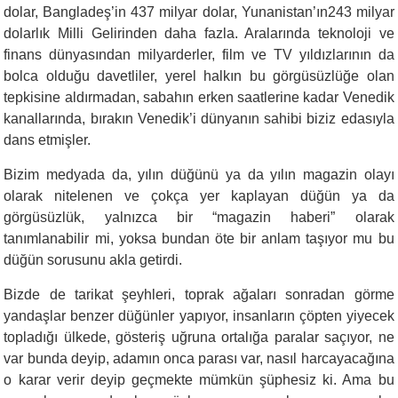
dolar, Bangladeş’in 437 milyar dolar, Yunanistan’ın243 milyar
dolarlık Milli Gelirinden daha fazla. Aralarında teknoloji ve
finans dünyasından milyarderler, film ve TV yıldızlarının da
bolca olduğu davetliler, yerel halkın bu görgüsüzlüğe olan
tepkisine aldırmadan, sabahın erken saatlerine kadar Venedik
kanallarında, bırakın Venedik’i dünyanın sahibi biziz edasıyla
dans etmişler.
Bizim medyada da, yılın düğünü ya da yılın magazin olayı
olarak nitelenen ve çokça yer kaplayan düğün ya da
görgüsüzlük, yalnızca bir “magazin haberi” olarak
tanımlanabilir mi, yoksa bundan öte bir anlam taşıyor mu bu
düğün sorusunu akla getirdi.
Bizde de tarikat şeyhleri, toprak ağaları sonradan görme
yandaşlar benzer düğünler yapıyor, insanların çöpten yiyecek
topladığı ülkede, gösteriş uğruna ortalığa paralar saçıyor, ne
var bunda deyip, adamın onca parası var, nasıl harcayacağına
o karar verir deyip geçmekte mümkün şüphesiz ki. Ama bu