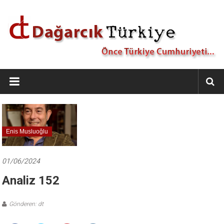
İçeriğe
geç
Dağarcık
Türkiye
Önce
Türkiye
Cumhuriyeti…
Enis Musluoğlu
01/06/2024
Analiz 152
Gönderen: dt