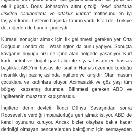
etkili güçtür. Boris Johnson’ın altını çizdiği
“eski dostlarla
ilişkileri canlandırma ve ortaklık kurma”
mottosunu en iyi
taşıyan İrandı. Listenin başında Tahran vardı. İsrail de, Türkiye
de, diğerleri de bunun içindeydi.
Küresel sonuçlar almak için ilk gelinmesi gereken yer Orta
Doğudur. Londra da , Washington da bunu yapıyor. Sonuçta
kavganın büyüğü bizi de içine alan bölgede yaşanıyor. Kürt
kartı, petrol ve doğal gaz trafiği ile siyasal islam en hassas
başlıklar. ABD’nin baskısı ile İsrail’in Hamas üzerinde kurduğu
insanlık dışı basınç aslında İngiltere’ye karşıdır. Olan masum
çocuklara ve kadınlara oluyor. Acımasızlık ve göz yaşı tüm
bölgeyi kapsamış durumda. Bilinmesi gereken ABD ve
İngilterenin muazzam kapışmasıdır.
İngiltere derin devleti, İkinci Dünya Savaşından sonra
Roosevelt’e verdiği imparatorluğu geri almak istiyor. ABD de
kendi oyununu kuruyor. Ancak bizler olaylara bakla kadar
derinliği olmayan pencerelerden baktığımız için sermayeden