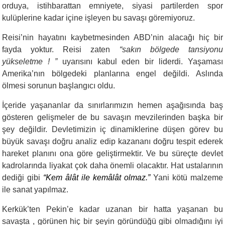
orduya, istihbarattan emniyete, siyasi partilerden spor
kulüplerine kadar içine işleyen bu savaşı göremiyoruz.
Reisi’nin hayatını kaybetmesinden ABD’nin alacağı hiç bir
fayda yoktur. Reisi zaten
“sakın bölgede tansiyonu
yükseletme ! ”
uyarısını kabul eden bir liderdi. Yaşaması
Amerika’nın bölgedeki planlarına engel değildi. Aslında
ölmesi sorunun başlangıcı oldu.
İçeride yaşananlar da sınırlarımızın hemen aşağısında baş
gösteren gelişmeler de bu savaşın mevzilerinden başka bir
şey değildir. Devletimizin iç dinamiklerine düşen görev bu
büyük savaşı doğru analiz edip kazananı doğru tespit ederek
hareket planını ona göre geliştirmektir. Ve bu süreçte devlet
kadrolarında liyakat çok daha önemli olacaktır. Hat ustalarının
dediği gibi
“Kem âlât ile kemâlât olmaz.”
Yani kötü malzeme
ile sanat yapılmaz.
Kerkük’ten Pekin’e kadar uzanan bir hatta yaşanan bu
savaşta , görünen hiç bir şeyin göründüğü gibi olmadığını iyi