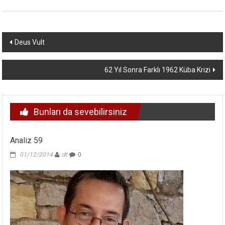
Yazı
Deus Vult
dolaşımı
62 Yıl Sonra Farklı 1962 Küba Krizi
Bunları da sevebilirsiniz
Analiz 59
01/12/2014
dt
0