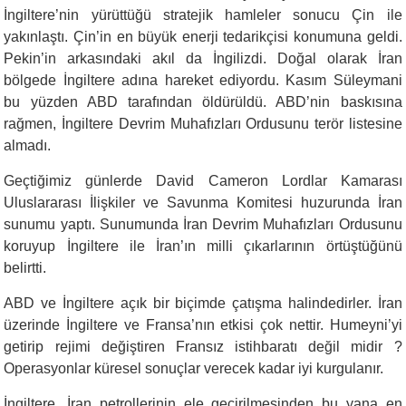
İngiltere’nin yürüttüğü stratejik hamleler sonucu Çin ile
yakınlaştı. Çin’in en büyük enerji tedarikçisi konumuna geldi.
Pekin’in arkasındaki akıl da İngilizdi. Doğal olarak İran
bölgede İngiltere adına hareket ediyordu. Kasım Süleymani
bu yüzden ABD tarafından öldürüldü. ABD’nin baskısına
rağmen, İngiltere Devrim Muhafızları Ordusunu terör listesine
almadı.
Geçtiğimiz günlerde David Cameron Lordlar Kamarası
Uluslararası İlişkiler ve Savunma Komitesi huzurunda İran
sunumu yaptı. Sunumunda İran Devrim Muhafızları Ordusunu
koruyup İngiltere ile İran’ın milli çıkarlarının örtüştüğünü
belirtti.
ABD ve İngiltere açık bir biçimde çatışma halindedirler. İran
üzerinde İngiltere ve Fransa’nın etkisi çok nettir. Humeyni’yi
getirip rejimi değiştiren Fransız istihbaratı değil midir ?
Operasyonlar küresel sonuçlar verecek kadar iyi kurgulanır.
İngiltere, İran petrollerinin ele geçirilmesinden bu yana en