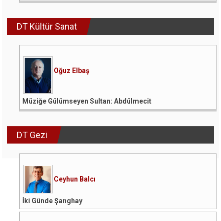
DT Kültür Sanat
Oğuz Elbaş
Müziğe Gülümseyen Sultan: Abdülmecit
DT Gezi
Ceyhun Balcı
İki Günde Şanghay