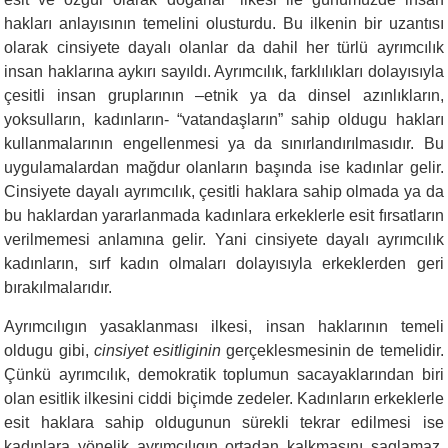
hakları anlayısının temelini olusturdu. Bu ilkenin bir uzantısı
olarak cinsiyete dayalı olanlar da dahil her türlü ayrımcılık
insan haklarına aykırı sayıldı. Ayrımcılık, farklılıkları dolayısıyla
çesitli insan gruplarının –etnik ya da dinsel azınlıkların,
yoksulların, kadınların- “vatandaşların” sahip oldugu hakları
kullanmalarının engellenmesi ya da sınırlandırılmasıdır. Bu
uygulamalardan mağdur olanların başında ise kadınlar gelir.
Cinsiyete dayalı ayrımcılık, çesitli haklara sahip olmada ya da
bu haklardan yararlanmada kadınlara erkeklerle esit fırsatların
verilmemesi anlamına gelir. Yani cinsiyete dayalı ayrımcılık
kadınların, sırf kadın olmaları dolayısıyla erkeklerden geri
bırakılmalarıdır.
Ayrımcılıgın yasaklanması ilkesi, insan haklarının temeli
oldugu gibi,
cinsiyet esitliginin
gerçeklesmesinin de temelidir.
Çünkü ayrımcılık, demokratik toplumun sacayaklarından biri
olan esitlik ilkesini ciddi biçimde zedeler. Kadınların erkeklerle
esit haklara sahip oldugunun sürekli tekrar edilmesi ise
kadınlara yönelik ayrımcılıgın ortadan kalkmasını saglamaz.