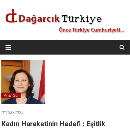
İçeriğe
geç
Dağarcık
Türkiye
Önce
Türkiye
Cumhuriyeti…
Pınar Gül
01/03/2024
Kadın Hareketinin Hedefi : Eşitlik