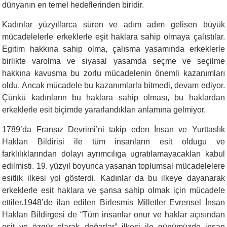
dünyanın en temel hedeflerinden biridir.
Kadınlar yüzyıllarca süren ve adım adım gelisen büyük
mücadelelerle erkeklerle eşit haklara sahip olmaya çalıstılar.
Egitim hakkına sahip olma, çalısma yasamında erkeklerle
birlikte varolma ve siyasal yasamda seçme ve seçilme
hakkına kavusma bu zorlu mücadelenin önemli kazanımları
oldu. Ancak mücadele bu kazanımlarla bitmedi, devam ediyor.
Çünkü kadınların bu haklara sahip olması, bu haklardan
erkeklerle esit biçimde yararlandıkları anlamına gelmiyor.
1789’da Fransız Devrimi’ni takip eden İnsan ve Yurttaslık
Hakları Bildirisi ile tüm insanların esit oldugu ve
farklılıklarından dolayı ayrımcılıga ugratılamayacakları kabul
edilmisti. 19. yüzyıl boyunca yasanan toplumsal mücadelelere
esitlik ilkesi yol gösterdi. Kadınlar da bu ilkeye dayanarak
erkeklerle esit haklara ve şansa sahip olmak için mücadele
ettiler.1948’de ilan edilen Birlesmis Milletler Evrensel İnsan
Hakları Bildirgesi de “Tüm insanlar onur ve haklar açısından
esit ve özgür olarak doğarlar” ilkesi ile günümüzde insan