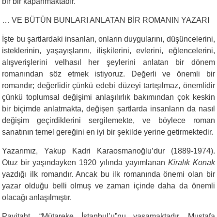
bir bir kapanmaktadır.
… VE BÜTÜN BUNLARI ANLATAN BİR ROMANIN YAZARI
İşte bu şartlardaki insanları, onların duygularını, düşüncelerini,
isteklerinin, yaşayışlarını, ilişkilerini, evlerini, eğlencelerini,
alışverişlerini velhasıl her şeylerini anlatan bir dönem
romanından söz etmek istiyoruz. Değerli ve önemli bir
romandır; değerlidir çünkü edebi düzeyi tartışılmaz, önemlidir
çünkü toplumsal değişimi anlaşılırlık bakımından çok keskin
bir biçimde anlatmakta, değişen şartlarda insanların da nasıl
değişim geçirdiklerini sergilemekte, ve böylece roman
sanatının temel gereğini en iyi bir şekilde yerine getirmektedir.
Yazarımız, Yakup Kadri Karaosmanoğlu’dur (1889-1974).
Otuz bir yaşındayken 1920 yılında yayımlanan
Kiralık Konak
yazdığı ilk romandır. Ancak bu ilk romanında önemi olan bir
yazar olduğu belli olmuş ve zaman içinde daha da önemli
olacağı anlaşılmıştır.
Payitaht, “Mütareke İstanbul’u”nu yaşamaktadır. Mustafa