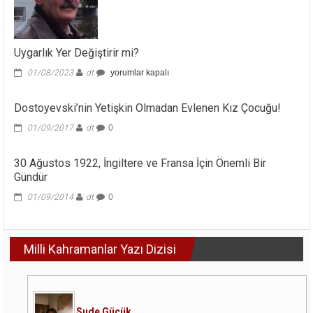
Uygarlık Yer Değiştirir mi?
Uygarlık
01/08/2023
dt
yorumlar kapalı
Yer
Değiştirir
Dostoyevski’nin Yetişkin Olmadan Evlenen Kız Çocuğu!
mi?
için
01/09/2017
dt
0
30 Ağustos 1922, İngiltere ve Fransa İçin Önemli Bir
Gündür
01/09/2014
dt
0
Milli Kahramanlar Yazı Dizisi
Sude Güçük