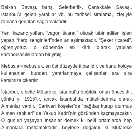
Balkan Savaşı, barış, Seferberlik, Çanakkale Savaşı,
İstanbul’a gelen yaralılar vb. bu tarihsel sıralama, izleriyle
romana geriplan sağlamaktadır.
Yeni kazanç yolları, “vagon ticareti” olarak tabir edilen işleri
yapan “harp zenginleri”nden anlaşılmaktadır. “Şeker ticareti”,
öğreniyoruz, o dönemde en kârlı olarak yapılan
karaborsacılıklardan biriymiş.
Mebuslar-mebusluk, en üst düzeyde itibarlıdır, ve bunu kötüye
kullananlar, bundan yararlanmaya çalışanlar ara sıra
karşımıza çıkarılır.
İstanbul, elbette Mütareke İstanbul’u değildir, onun öncesidir,
çünkü yıl 1915’tir, ancak İstanbul’da müttefiklerimiz olarak
Almanlar vardır. “Şarkvari köşeler”de “bağdaş kurup oturmuş
Alman zabitleri” de Yakup Kadri’nin gözünden kaçmayacaktır.
O günleri yaşayan insanlar demek ki belli ortamlarda hep
Almanlara rastlamaktadır. Böylece doğaldır ki Mütareke