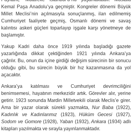
Kemal Paşa Anadolu’ya geçmiştir. Kongreler dönemi Büyük
Millet Meclisi’nin açılmasıyla sonuçlanmış, ilan edilmemiş
Cumhuriyet faaliyete geçmiş, Osmanlı dönemi ve savaş
kalıntısı askeri güçleri toparlayıp işgale karşı yönetmeye de
başlamıştır.
Yakup Kadri daha önce 1919 yılında başladığı gazete
yazarlığında dikkat çektiğinden 1921 yılında Ankara’ya
çağrılır. Bu, onun da içine girdiği değişim sürecinin bir sonucu
olduğu gibi, bu sürecin büyük bir hız kazanmasına da yol
açacaktır.
Ankara’ya katılması ve Cumhuriyet devrimciliğini
benimsemesi, hayatının merkezidir artık. Görevler alır, yerine
getirir. 1923 sonunda Mardin Milletvekili olarak Meclis’e girer.
Ama bir yazar olarak sürekli yazmakta,
Nur Baba
(1922),
Kadınlık ve Kadınlarımız
(1923),
Hüküm Gecesi
(1927),
Sodom ve Gomore
(1928),
Yaban
(1932),
Ankara
(1934) adlı
kitapları yazılmakta ve sırayla yayınlanmaktadır.