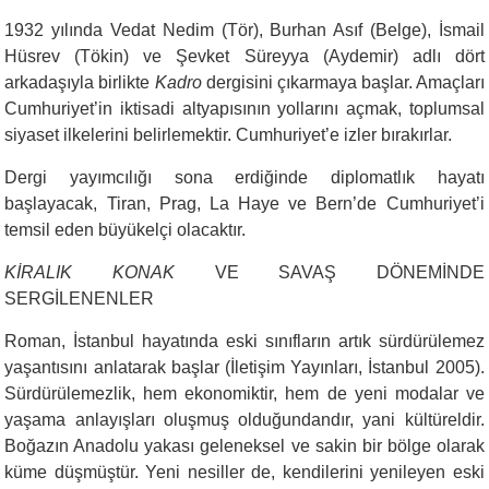
1932 yılında Vedat Nedim (Tör), Burhan Asıf (Belge), İsmail
Hüsrev (Tökin) ve Şevket Süreyya (Aydemir) adlı dört
arkadaşıyla birlikte
Kadro
dergisini çıkarmaya başlar. Amaçları
Cumhuriyet’in iktisadi altyapısının yollarını açmak, toplumsal
siyaset ilkelerini belirlemektir. Cumhuriyet’e izler bırakırlar.
Dergi yayımcılığı sona erdiğinde diplomatlık hayatı
başlayacak, Tiran, Prag, La Haye ve Bern’de Cumhuriyet’i
temsil eden büyükelçi olacaktır.
KİRALIK KONAK
VE SAVAŞ DÖNEMİNDE
SERGİLENENLER
Roman, İstanbul hayatında eski sınıfların artık sürdürülemez
yaşantısını anlatarak başlar (İletişim Yayınları, İstanbul 2005).
Sürdürülemezlik, hem ekonomiktir, hem de yeni modalar ve
yaşama anlayışları oluşmuş olduğundandır, yani kültüreldir.
Boğazın Anadolu yakası geleneksel ve sakin bir bölge olarak
küme düşmüştür. Yeni nesiller de, kendilerini yenileyen eski