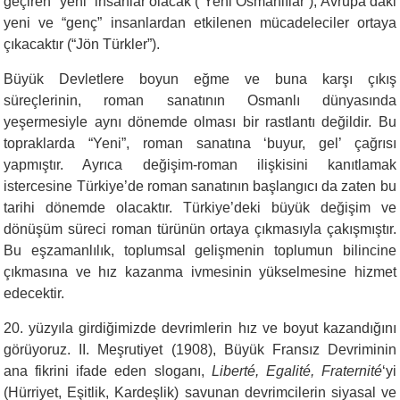
geçiren “yeni” insanlar olacak (“Yeni Osmanlılar”), Avrupa’daki
yeni ve “genç” insanlardan etkilenen mücadeleciler ortaya
çıkacaktır (“Jön Türkler”).
Büyük Devletlere boyun eğme ve buna karşı çıkış
süreçlerinin, roman sanatının Osmanlı dünyasında
yeşermesiyle aynı dönemde olması bir rastlantı değildir. Bu
topraklarda “Yeni”, roman sanatına ‘buyur, gel’ çağrısı
yapmıştır. Ayrıca değişim-roman ilişkisini kanıtlamak
istercesine Türkiye’de roman sanatının başlangıcı da zaten bu
tarihi dönemde olacaktır. Türkiye’deki büyük değişim ve
dönüşüm süreci roman türünün ortaya çıkmasıyla çakışmıştır.
Bu eşzamanlılık, toplumsal gelişmenin toplumun bilincine
çıkmasına ve hız kazanma ivmesinin yükselmesine hizmet
edecektir.
20. yüzyıla girdiğimizde devrimlerin hız ve boyut kazandığını
görüyoruz. II. Meşrutiyet (1908), Büyük Fransız Devriminin
ana fikrini ifade eden sloganı,
Liberté, Egalité, Fraternité
‘yi
(Hürriyet, Eşitlik, Kardeşlik) savunan devrimcilerin siyasal ve