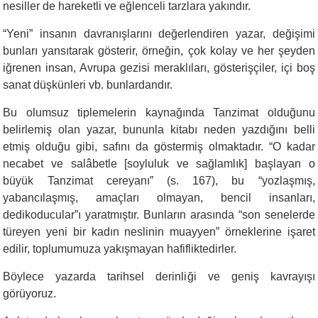
nesiller de hareketli ve eğlenceli tarzlara yakındır.
“
Yeni” insanın davranışlarını değerlendiren yazar, değişimi
bunları yansıtarak gösterir, örneğin, çok kolay ve her şeyden
iğrenen insan, Avrupa gezisi meraklıları, gösterişçiler, içi boş
sanat düşkünleri vb. bunlardandır.
Bu olumsuz tiplemelerin kaynağında Tanzimat olduğunu
belirlemiş olan yazar, bununla kitabı neden yazdığını belli
etmiş olduğu gibi, safını da göstermiş olmaktadır. “O kadar
necabet ve salâbetle [soyluluk ve sağlamlık] başlayan o
büyük Tanzimat cereyanı” (s. 167), bu “yozlaşmış,
yabancılaşmış, amaçları olmayan, bencil insanları,
dedikoducular”ı yaratmıştır. Bunların arasında “son senelerde
türeyen yeni bir kadın neslinin muayyen” örneklerine işaret
edilir, toplumumuza yakışmayan hafifliktedirler.
Böylece yazarda tarihsel derinliği ve geniş kavrayışı
görüyoruz.