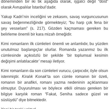
döneminden bir iki tık aşağıda olarak, işgalci değil “dost”
olarak Avrupalılar İstanbul’dadır.
Yakup Kadri’nin inceliğini ve zekasını, savaş vurguncusunun
savaş beğenmezliğinde görmekteyiz; “bu harp çok fena bir
şey vesselam” (s. 217). Gözden kaçmaması gereken bu
belirleme önemli bir kara mizah örneğidir.
Kimi romanların ilk cümleleri önemli ve anlamlıdır, bu yüzden
unutulmaz başlangıçlar olurlar. Romanda yazarımız bu ilk
cümlesinde açıksözlü bir şekilde ‘bir toplumsal kesimin
değişimi anlatılacaktır’ mesajı iletiyor.
Kimi romanların da son cümleleri vurucu, çarpıcıdır, öyle olsun
istenmiştir.
Kiralık Konak
’ta son cümle romanın bir özeti,
romanın bir anafikri, romanı yazma nedeninin açıklanması
olmuştur. Duyurulması ve böylece etkili olması gereken bir
bilgiye karşılık roman “Fakat, Seniha sadece güzel ve
süslüydü” diye bitmektedir.