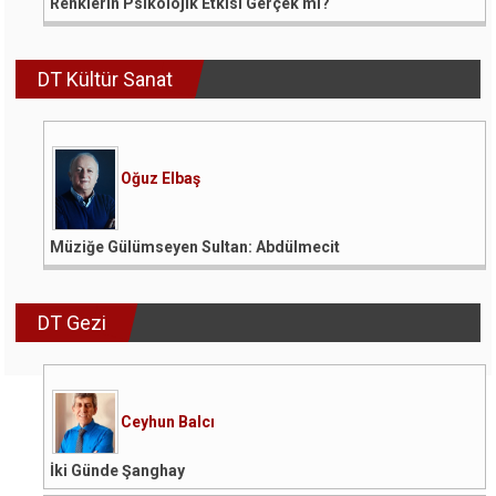
Renklerin Psikolojik Etkisi Gerçek mi?
DT Kültür Sanat
Oğuz Elbaş
Müziğe Gülümseyen Sultan: Abdülmecit
DT Gezi
Ceyhun Balcı
İki Günde Şanghay