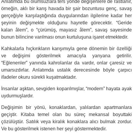
Anlatımda bu olumsuzlara ters yönde değişenlere de rastlanır,
örneğin, aklı bir karış havada bir şair bozuntusu genç, savaş
gerçeğiyle karşılaştığında duygularından ilgilerine kadar her
şeyinin değişmekte olduğunu hayretle görecektir. “Geride
kalan âlem”, o “çürümüş, mayasız âlem”, savaş sayesinde
bunun bilincine varılması onun kurtuluşuna işaret etmektedir.
Kahkalarla hıçkırıkların karışımıyla gene dönemin bir özelliği
ve değişimi gösterilmek amacıyla yanyana getirilir.
“Eğlenenler” yanında kahrolanlar da vardır, onlar çaresiz ve
umarsızdırlar. Anlatımda ustalık derecesinde böyle çarpıcı
ifadeler okuru sürekli kuşatmaktadır.
İnsanlar aşktan, sevgiden koparılmışlar, “modern” hayata ayak
uydurmuşlardır.
Değişimin bir yönü, konaklardan, yalılardan apartmanlara
geçiştir. Kitaba temel olan bu süreç mekansal boyuttaki
çözülüştür. Satılık veya kiralık konaklara alıcı bulmak zordur.
Ve bu gösterilmek istenen her şeyi göstermektedir.