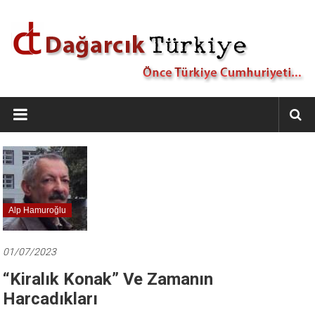
İçeriğe
geç
Dağarcık
Türkiye
Önce
Türkiye
Cumhuriyeti…
Alp Hamuroğlu
01/07/2023
“Kiralık Konak” Ve Zamanın
Harcadıkları