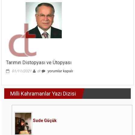
Çökertildi?
için
Tarımın Distopyası ve Ütopyası
Tarımın
01/11/2021
dt
yorumlar kapalı
Distopyası
ve
Ütopyası
Milli Kahramanlar Yazı Dizisi
için
Sude Güçük