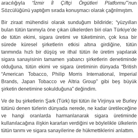
aracılığıyla
“İzmir İl Çiftçi Örgütleri Platformu”’n
un
Sözcülüğünü yaptığım sırada konuşmacı olarak çağrılmıştım.
Bir ziraat mühendisi olarak sunduğum bildiride; “yüzyılları
bulan tütün tarımıyla öne çıkan ülkelerden biri olan Türkiye’de
de tütün ekimi, sigara üretimi ve tüketiminin, çok kısa bir
sürede küresel şirketlerin etkisi altına girdiğine, tütün
tarımında hızlı bir düşüş ve ithal tütün ile üretim yapılarak
sigara sanayisinin tamamen yabancı şirketlerin denetiminde
olduğuna, tütün ekimi ve sigara üretiminin dünyada “British
“American Tobacco, Philip Morris International, Imperial
Brands, Japan Tobacco ve Altria Group” gibi beş büyük
şirketin denetimine sokulduğuna” değindim.
Ve de bu şirketlerin Şark (Türk) tipi tütün ile Virjinya ve Burley
tütünü denen türlerin dünyada nerede, ne kadar üretileceğine
ve hangi oranlarda harmanlanarak sigara üretiminde
kullanılacağına ilişkin kararları verdiğini ve böylelikle ülkelerin
tütün tarımı ve sigara sanayilerine de hükmettiklerini anlattım.