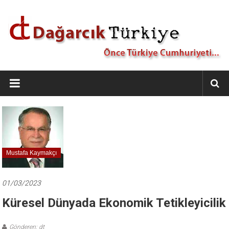
İçeriğe
geç
Dağarcık
Türkiye
Önce
Türkiye
Cumhuriyeti…
Mustafa Kaymakçı
01/03/2023
Küresel Dünyada Ekonomik Tetikleyicilik
Gönderen: dt