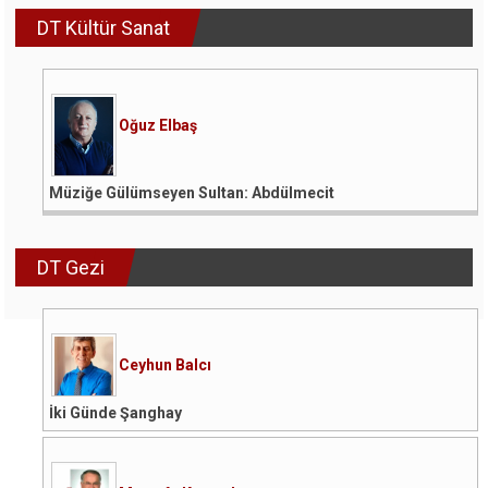
DT Kültür Sanat
Oğuz Elbaş
Müziğe Gülümseyen Sultan: Abdülmecit
DT Gezi
Ceyhun Balcı
İki Günde Şanghay