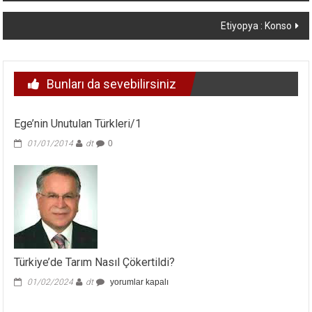
dolaşımı
Etiyopya : Konso
Bunları da sevebilirsiniz
Ege’nin Unutulan Türkleri/1
01/01/2014
dt
0
Türkiye’de Tarım Nasıl Çökertildi?
Türkiye’de
01/02/2024
dt
yorumlar kapalı
Tarım
Nasıl