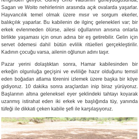
Sagan ve Woito nehirlerinin arasında açık ovalarda yaşarlar.
Hayvancılık temel olmak üzere mısır ve sorgum ekerler,
balıkçılık yaparlar. Bu kabilenin de ilginç gelenekleri var; bir
erkek evlenmeden ölürse, ailesi oğullarının anısına onlarla
birlikte yaşaması için onun adına bir eş getirebilir. Gelin için
servet ödemesi dahil bütün evlilik ritüelleri gerçekleştirilir.
Kadının çocuğu varsa, ailenin oğlunun adını taşır.
Pazar yerini dolaştıktan sonra, Hamar kabilesinden bir
erkeğin olgunluğa geçişini ve evliliğe hazır olduğunu temsil
eden boğadan atlama törenini izlemek üzere başka bir köye
gidiyoruz. 10 dakika sonra araçlardan inip biraz yürüyoruz.
Başlarının altına geleneksel eyer şeklindeki tahtayı koyarak
uzanmış istirahat eden iki erkek ve başlığında tüy, yanında
tüfeği ile dikkati çeken kabile şefi ile karşılaşıyoruz.