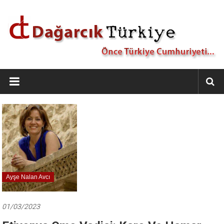
İçeriğe
geç
Dağarcık
Türkiye
Önce
Türkiye
Cumhuriyeti…
Ayşe Nalan Avcı
01/03/2023