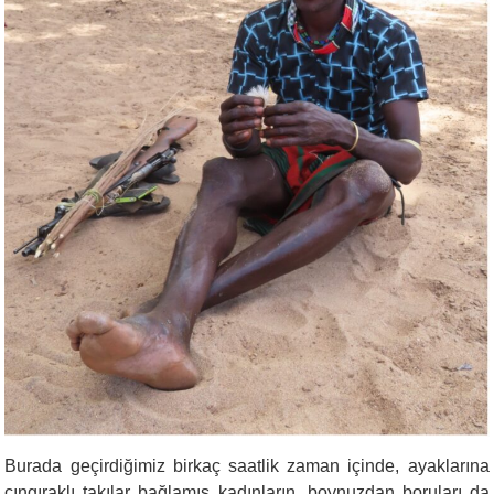
Burada geçirdiğimiz birkaç saatlik zaman içinde, ayaklarına
çıngıraklı takılar bağlamış kadınların, boynuzdan boruları da