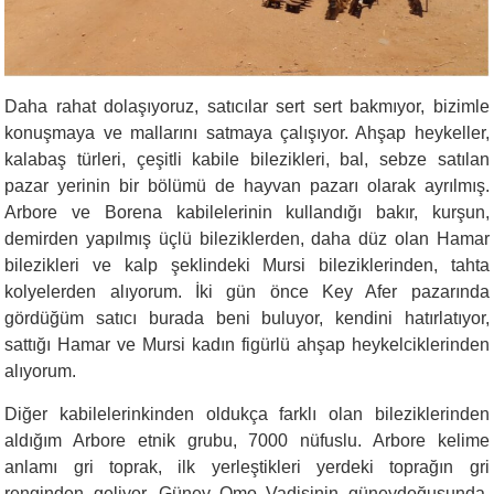
Daha rahat dolaşıyoruz, satıcılar sert sert bakmıyor, bizimle
konuşmaya ve mallarını satmaya çalışıyor. Ahşap heykeller,
kalabaş türleri, çeşitli kabile bilezikleri, bal, sebze satılan
pazar yerinin bir bölümü de hayvan pazarı olarak ayrılmış.
Arbore ve Borena kabilelerinin kullandığı bakır, kurşun,
demirden yapılmış üçlü bileziklerden, daha düz olan Hamar
bilezikleri ve kalp şeklindeki Mursi bileziklerinden, tahta
kolyelerden alıyorum. İki gün önce Key Afer pazarında
gördüğüm satıcı burada beni buluyor, kendini hatırlatıyor,
sattığı Hamar ve Mursi kadın figürlü ahşap heykelciklerinden
alıyorum.
Diğer kabilelerinkinden oldukça farklı olan bileziklerinden
aldığım Arbore etnik grubu, 7000 nüfuslu. Arbore kelime
anlamı gri toprak, ilk yerleştikleri yerdeki toprağın gri
renginden geliyor. Güney Omo Vadisinin güneydoğusunda,