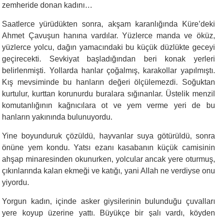
zemheride donan kadını…
Saatlerce yürüdükten sonra, akşam karanlığında Küre’deki
Ahmet Çavuşun hanına vardılar. Yüzlerce manda ve öküz,
yüzlerce yolcu, dağın yamacındaki bu küçük düzlükte geceyi
geçirecekti. Sevkiyat başladığından beri konak yerleri
belirlenmişti. Yollarda hanlar çoğalmış, karakollar yapılmıştı.
Kış mevsiminde bu hanların değeri ölçülemezdi. Soğuktan
kurtulur, kurttan korunurdu buralara sığınanlar. Üstelik menzil
komutanlığının kağnıcılara ot ve yem verme yeri de bu
hanların yakınında bulunuyordu.
Yine boyunduruk çözüldü, hayvanlar suya götürüldü, sonra
önüne yem kondu. Yatsı ezanı kasabanın küçük camisinin
ahşap minaresinden okunurken, yolcular ancak yere oturmuş,
çıkınlarında kalan ekmeği ve katığı, yani Allah ne verdiyse onu
yiyordu.
Yorgun kadın, içinde asker giysilerinin bulunduğu çuvalları
yere koyup üzerine yattı. Büyükçe bir şalı vardı, köyden