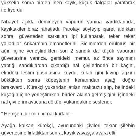
yükselip sonra birden inen kayık, küçük dalgalar yaratarak
ilerliyordu.
Nihayet açıkta demirleyen vapurun yanına vardıklarında,
kayıktakiler biraz rahatladı. Parolayı söyleyip işareti aldıktan
sonra, güverteden sarkıtılan ipi kullanarak, teker teker
yolladılar Ankara’nın emanetlerini. Sicimlerden örülmüş bir
ağın içine yerleştirdikleri son 2 sandık da küçük vapurun
güvertesine varınca, gemideki memur, az önce sayımını
yaptığı sandıklardan çıkardığı nal çivilerinden bir kaçını,
elindeki teslim pusulasına koydu, külah gibi kıvırıp ağzını
büktükten sonra küpeştenin kenarından aşağı doğru
bırakıverdi. Kürekçi yukarıdan atılan makbuzu alıp, belindeki
kuşağın içine yerleştirirken, birden aklına gelmiş gibi, içindeki
nal çivilerini avucuna döküp, yukarıdakine seslendi:
“
Hemşeri, bir mıh bir nal kurtarır.”
Ayağa kalkan kürekçi, avucundaki çivileri tekrar şilebin
güvertesine fırlattıktan sonra, kayık yavaşça avara etti.