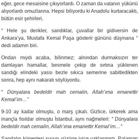
eğer, gece mesaisine çıkıyorlardı. O zaman da vatanın yükünü
alıyorlardı omuzlarına. Hepsi biliyordu ki Anadolu kurtaracaktı,
bütün esir şehirleri.
“
Hele şu denkler, sandıklar, çuvallar bir gidiversin de
Ankara’ya, Mustafa Kemal Paşa gösterir gününü düşmana “
dedi adamın biri.
Ondan mıydı acaba, bilinmez; alnından durmaksızın ter
damlayan hamallar, besmele çekip de sırtına yüklenen
sandığı elindeki yassı bezle sıkıca semerine sabitledikten
sonra, hep aynı nakaratı söylüyordu.
“
Dünyalara bedeldir mah cemalin, Allah’ıma emanettir
Kemal’im…”
9-10 ay kadar olmuştu, o marş çıkalı. Gizlice, ürkerek ama
inançla fısıldar olmuştu İstanbul, aynı nağmeleri:
“ Dünyalara
bedeldir mah cemalin, Allah’ıma emanettir Kemal’im…”
Sandalın küpeştesi suyun yüzüne iyice yaklaşmıştı. Palamarı