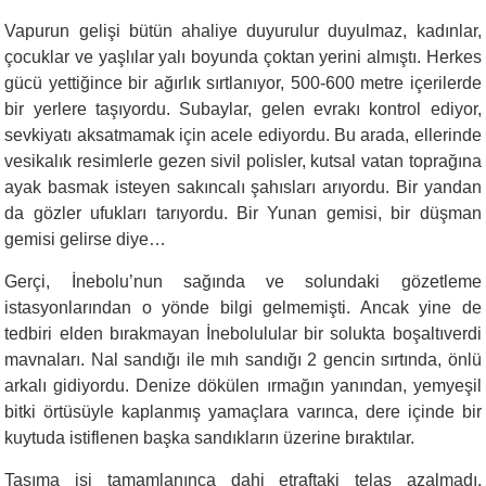
Vapurun gelişi bütün ahaliye duyurulur duyulmaz, kadınlar,
çocuklar ve yaşlılar yalı boyunda çoktan yerini almıştı. Herkes
gücü yettiğince bir ağırlık sırtlanıyor, 500-600 metre içerilerde
bir yerlere taşıyordu. Subaylar, gelen evrakı kontrol ediyor,
sevkiyatı aksatmamak için acele ediyordu. Bu arada, ellerinde
vesikalık resimlerle gezen sivil polisler, kutsal vatan toprağına
ayak basmak isteyen sakıncalı şahısları arıyordu. Bir yandan
da gözler ufukları tarıyordu. Bir Yunan gemisi, bir düşman
gemisi gelirse diye…
Gerçi, İnebolu’nun sağında ve solundaki gözetleme
istasyonlarından o yönde bilgi gelmemişti. Ancak yine de
tedbiri elden bırakmayan İnebolulular bir solukta boşaltıverdi
mavnaları. Nal sandığı ile mıh sandığı 2 gencin sırtında, önlü
arkalı gidiyordu. Denize dökülen ırmağın yanından, yemyeşil
bitki örtüsüyle kaplanmış yamaçlara varınca, dere içinde bir
kuytuda istiflenen başka sandıkların üzerine bıraktılar.
Taşıma işi tamamlanınca dahi etraftaki telaş azalmadı.