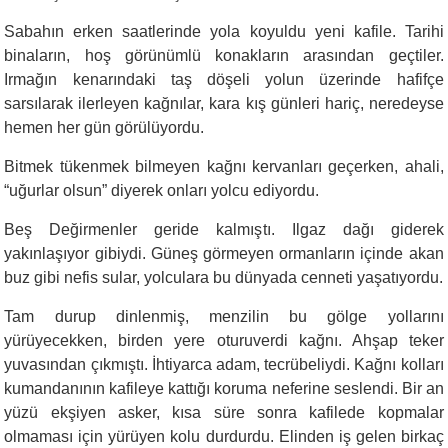
Sabahın erken saatlerinde yola koyuldu yeni kafile. Tarihi
binaların, hoş görünümlü konakların arasından geçtiler.
Irmağın kenarındaki taş döşeli yolun üzerinde hafifçe
sarsılarak ilerleyen kağnılar, kara kış günleri hariç, neredeyse
hemen her gün görülüyordu.
Bitmek tükenmek bilmeyen kağnı kervanları geçerken, ahali,
“uğurlar olsun” diyerek onları yolcu ediyordu.
Beş Değirmenler geride kalmıştı. Ilgaz dağı giderek
yakınlaşıyor gibiydi. Güneş görmeyen ormanların içinde akan
buz gibi nefis sular, yolculara bu dünyada cenneti yaşatıyordu.
Tam durup dinlenmiş, menzilin bu gölge yollarını
yürüyecekken, birden yere oturuverdi kağnı. Ahşap teker
yuvasından çıkmıştı. İhtiyarca adam, tecrübeliydi. Kağnı kolları
kumandanının kafileye kattığı koruma neferine seslendi. Bir an
yüzü ekşiyen asker, kısa süre sonra kafilede kopmalar
olmaması için yürüyen kolu durdurdu. Elinden iş gelen birkaç