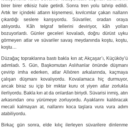
birer birer etkisiz hale getirdi. Sonra tren yolu tahrip edildi.
Artık ter içindeki atların kişnemesi, kıvılcımlar çakan nalların
çıkardığı seslere karışıyordu. Süvariler, oradan oraya
atılıyordu. Kâh telgraf tellerini deviriyor, kâh yolları
bozuyorlardı. Günler geceleri kovaladı, doğru dürüst uyku
görmeyen atlar ve süvariler savaş meydanında koştu, koştu,
koştu…
Düzağaç topraklarına bastı bakla kırı at; Akçaşar’ı, Küçüköy’ü
adımladı. 5. Gün, Başkomutan Aslıhanlar önünde düşmanı
çevirip imha ederken, atlar Allıören arkalarında, kaçmaya
çalışan düşmanı kovalıyordu. Kovalamaca hiç durmuyor,
ancak biraz su içip bir miktar kuru ot yiyen atlar zorlukla
ilerliyordu. Bakla kırı at da onlardan biriydi. Süvarisi inmiş, atın
arkasından onu yürümeye zorluyordu. Ayaklarını kaldıracak
mecali kalmayan at, nallarını koca taşlara vura vura adım
atabiliyordu.
Birkaç gün sonra, elde kılıç ilerleyen süvarilere dinlenme