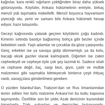
kağnılar, kara renkli sığırların çektiğinden biraz daha yüksek
görünüyordu. Köylüler, Ankara hükümetinin emriyle, birkaç
menzil yük taşımakla mükellefti. Menzil boyunca hayvanların
yiyeceği otu, yemi ve samanı bile Ankara hükümeti hesap
ediyor, hazır tutuyordu.
Geceyi kağnısında yatarak geçiren köylülerin çoğu kadındı.
Kiminin sırtında basitçe bağlanmış bohça gibi bezler içinde
bebekleri vardı. Yaşlı adamlar ve çocuklar da göze çarpıyordu.
Genç erkekler ise ya savaşa gidip dönmemişti, ya da kolu,
bacağı eksik gaziler olarak kalmışlardı. Diğerleri ise zaten
cephedeydi ve cepheye öyle çok şey lazımdı ki. Sadece silah
ve cephane değil, ilaç, sargı bezi, giysi, çadır ve mutfak
malzemesi gibi saymakla bitmeyecek binlerce çeşit ihtiyaç
vardı, savaşçılara gönderilmesi gereken.
O yüzden İstanbul’dan, Trabzon’dan ve Rus limanlarından
temin edilen her türlü malzeme Ankara’nın bu kutlu kapısına
taşınıyordu. Özellikle son bir yıldır, Azak denizinin kıyısındaki
limanlarda Türk subayları ve denizciler bulunuyordu.