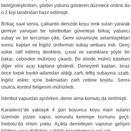
belirginleştirirken, şilebin yükünü gösteren düzmece ordino da
o 2 kişi tarafından hazır edilmişti.
Birkaç saat sonra, çalkantılı denizde koyu renk suları yararak
gemiye yanaşan bir istimbottan güverteye birkaç yabancı
subay ve bir tercüman çıktı. Gemi süvarisiyle selamlaştıktan
sonra, kaptan ve İngiliz üniformalı subay ambara indi. Genç
asker istif edilmiş denklere, çuval ve sandıklara şöyle bir
bakıp, cebinden mührünü çıkardı. Bir elinde mührü tutarken
diğer elini açıp kaptana gösterdi. Deneyimli kaptan, biraz
önce kırpık bıyıklı adamdan aldığı zarfı, teftiş subayına uzattı.
İngiliz asker, içine bakmadan zarfı cebine koydu. Sonra
usulca, kontrol belgesini mühürledi.
İstimbot vapurdan ayrılırken, demir alma komutu da verilmişti.
Karadeniz’de yaklaşık 4 gün boyunca koyu mavi suların
üzerinde yüzen vapur, sonunda kerempe burnunu geçti.
İnebolu’da rıhtım yoktu. Açıkta demirleyen vapurun gelişini
bildiren uzun düdükler, sahilde koşuşturmaya yol açtı.