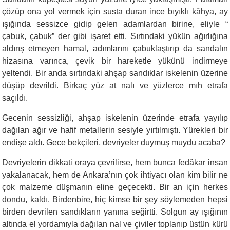
çözüp ona yol vermek için susta duran ince bıyıklı kâhya, ay
ışığında sessizce gidip gelen adamlardan birine, eliyle “
çabuk, çabuk” der gibi işaret etti. Sırtındaki yükün ağırlığına
aldırış etmeyen hamal, adımlarını çabuklaştırıp da sandalın
hizasına varınca, çevik bir hareketle yükünü indirmeye
yeltendi. Bir anda sırtındaki ahşap sandıklar iskelenin üzerine
düşüp devrildi. Birkaç yüz at nalı ve yüzlerce mıh etrafa
saçıldı.
Gecenin sessizliği, ahşap iskelenin üzerinde etrafa yayılıp
dağılan ağır ve hafif metallerin sesiyle yırtılmıştı. Yürekleri bir
endişe aldı. Gece bekçileri, devriyeler duymuş muydu acaba?
Devriyelerin dikkati oraya çevrilirse, hem bunca fedâkar insan
yakalanacak, hem de Ankara’nın çok ihtiyacı olan kim bilir ne
çok malzeme düşmanın eline geçecekti. Bir an için herkes
dondu, kaldı. Birdenbire, hiç kimse bir şey söylemeden hepsi
birden devrilen sandıkların yanına seğirtti. Solgun ay ışığının
altında el yordamıyla dağılan nal ve çiviler toplanıp üstün kürü