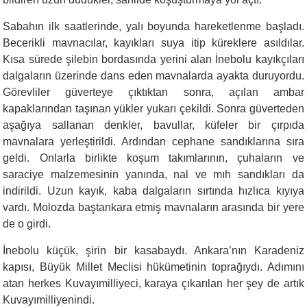
Sabahın ilk saatlerinde, yalı boyunda hareketlenme başladı.
Becerikli mavnacılar, kayıkları suya itip küreklere asıldılar.
Kısa sürede şilebin bordasında yerini alan İnebolu kayıkçıları
dalgaların üzerinde dans eden mavnalarda ayakta duruyordu.
Görevliler güverteye çıktıktan sonra, açılan ambar
kapaklarından taşınan yükler yukarı çekildi. Sonra güverteden
aşağıya sallanan denkler, bavullar, küfeler bir çırpıda
mavnalara yerleştirildi. Ardından cephane sandıklarına sıra
geldi. Onlarla birlikte koşum takımlarının, çuhaların ve
saraciye malzemesinin yanında, nal ve mıh sandıkları da
indirildi. Uzun kayık, kaba dalgaların sırtında hızlıca kıyıya
vardı. Molozda baştankara etmiş mavnaların arasında bir yere
de o girdi.
İnebolu küçük, şirin bir kasabaydı. Ankara’nın Karadeniz
kapısı, Büyük Millet Meclisi hükümetinin toprağıydı. Adımını
atan herkes Kuvayımilliyeci, karaya çıkarılan her şey de artık
Kuvayımilliyenindi.