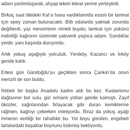
adam yardımlaşarak, ahşap tekeri tekrar yerine yerleştirdi.
Birkaç saat ötedeki Kal’a hana vardıklarında esaslı bir tamirat
için epey zaman bulunacaktı. Bitli odalarda yatmak zorunda
değillerdi, yaz mevsiminin nimeti buydu; tamirat için yükünü
indirdiği kağnının üzerinde yatıverdi yaşlıca adam. Sandıklar
yerde, yanı başında duruyordu.
Artık yokuş aşağıydı yolculuk. Yeniköy, Kazancı ve İnköy
geride kaldı.
Ertesi gün Gündoğdu’yu geçtikten sonra Çankırı’da onun
menzili de son buldu.
Nöbeti bir başka Anadolu kadını aldı bu kez. Kastamonu
dağlarının bol sulu, gür ormanlı yolları geride kalmıştı. Zayıf
öküzler, sağrılarından fırlayacak gibi duran kemiklerine
rağmen, kağnıyı çekerken inletiyordu. Biraz da yokuş aşağı
inmenin verdiği bir rahatlıktı bu. Yol boyu görülen, engebeli
tarlalardaki başaklar boynunu bükmüş bekliyordu.