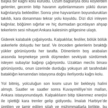
başka bir kağnı kolu kuruldu. Üzüm bağlarıyla dolu köylerden
gelenler, gecenin bitip havanın aydınlanmasını yüklü duran
kağnılarıyla beklediler. Sonra yine hayvanların boyundurukları
takıldı, kara donanması tekrar yolu koyuldu. Dizi dizi inleyen
kağnılar, böğüren sığırlar ve hiç durmadan gıcırdayan ahşap
tekerlerin sesi nihayet Ankara kalesinin gölgesine ulaştı.
Giderek kalabalık çoğalıyordu. Kalpaklılar, fesliler, bölük bölük
askerlerle doluydu her taraf. Ve önceden gelenlerin bıraktığı
yükler görünüyordu her tarafta. Dönenlerin boş arabaları
arasında keşmekeşe yenik düşmeden sevkiyatı sürdürmek
isteyen subaylar bağırıp çağırıyordu. Uzaktan meclis binası
görünüyordu, onun üzerinde durduğu yokuşun alt tarafındaki
bataklığın kenarından istasyona doğru ilerliyordu kağnı kolu.
Yol bitmiş, yolculuğun son kısmı uzun bir bekleyiş halini
almıştı. Saatler ve saatler sonra Kuvayımilliye’nin malları,
Ankara istasyonundaydı. Kalpaklıların bitip tükenmez enerjisi
ile işlettiği kara trenler gelip gidiyordu. İmalatı Harbiye’de
üretilen ve tamir edilen silah ve mühimmatlarla birlikte, bu