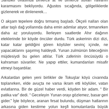
Sandıklı ovasında binlerce at ve binlerce süvari havanın
kararmasını bekliyordu. Ağustos sıcağında, gölgeliklerde
gizlenerek ve dinlenerek…
O akşam tepelere doğru tırmanış başladı. Ökçeli nalları olan
atlar taşlı dağ yollarında daha emin adımlar atıyor, tırmanırken
daha az yoruluyordu. İlerleyen saatlerde Ahır dağının
eteklerinde bir köyde öncüler durdu. Türk askerinin dizi dizi,
katar katar geldiğini gören köylüler sevinç içinde, ne
yapacaklarını şaşırmış haldeydi. Yunan zulmünün biteceğinin
müjdesiydi bu gelen atlılar. Türk zaferinin öncüsüydü o
kahraman süvariler. Ne yapıp ettiler, kumandanları misafir
etmeyi başardılar.
Arkalardan gelen yeni birlikler de Tokuşlar köyü civarında
toplanırken, elde avuçta ne varsa ikram etti köylüler, vatan
evlatlarına. Bir de güzel haber verdi, köyden bir adam. “ Bir
patika var” dedi. “ Geceleyin Yunan orayı gözlemez, basar geri
gider.” İşte böylece, aranan fırsat bulundu, düşman hatlarının
arkasına giden kestirme yolun keşfi komutanlarda büyük