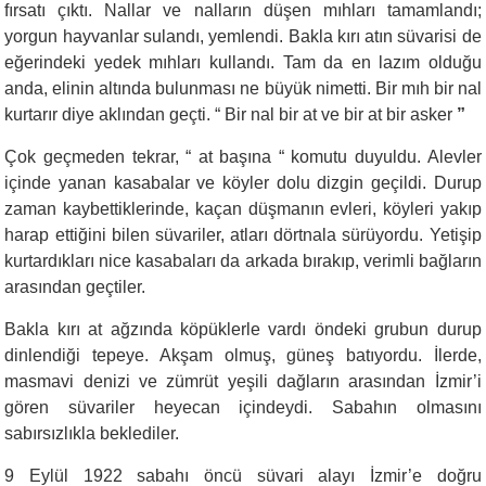
fırsatı çıktı. Nallar ve nalların düşen mıhları tamamlandı;
yorgun hayvanlar sulandı, yemlendi. Bakla kırı atın süvarisi de
eğerindeki yedek mıhları kullandı. Tam da en lazım olduğu
anda, elinin altında bulunması ne büyük nimetti. Bir mıh bir nal
kurtarır diye aklından geçti. “ Bir nal bir at ve bir at bir asker
”
Çok geçmeden tekrar, “ at başına “ komutu duyuldu. Alevler
içinde yanan kasabalar ve köyler dolu dizgin geçildi. Durup
zaman kaybettiklerinde, kaçan düşmanın evleri, köyleri yakıp
harap ettiğini bilen süvariler, atları dörtnala sürüyordu. Yetişip
kurtardıkları nice kasabaları da arkada bırakıp, verimli bağların
arasından geçtiler.
Bakla kırı at ağzında köpüklerle vardı öndeki grubun durup
dinlendiği tepeye. Akşam olmuş, güneş batıyordu. İlerde,
masmavi denizi ve zümrüt yeşili dağların arasından İzmir’i
gören süvariler heyecan içindeydi. Sabahın olmasını
sabırsızlıkla beklediler.
9 Eylül 1922 sabahı öncü süvari alayı İzmir’e doğru