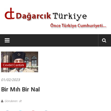
İçeriğe
geç
Dağarcık
Türkiye
Önce
Türkiye
Cumhuriyeti…
Cevdet Cantürk
01/02/2023
Bir Mıh Bir Nal
Gönderen: dt