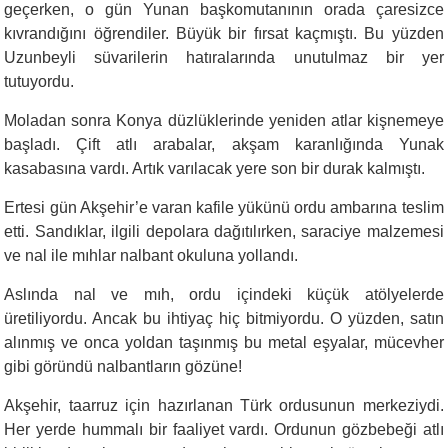
geçerken, o gün Yunan başkomutanının orada çaresizce
kıvrandığını öğrendiler. Büyük bir fırsat kaçmıştı. Bu yüzden
Uzunbeyli süvarilerin hatıralarında unutulmaz bir yer
tutuyordu.
Moladan sonra Konya düzlüklerinde yeniden atlar kişnemeye
başladı. Çift atlı arabalar, akşam karanlığında Yunak
kasabasına vardı. Artık varılacak yere son bir durak kalmıştı.
Ertesi gün Akşehir’e varan kafile yükünü ordu ambarına teslim
etti. Sandıklar, ilgili depolara dağıtılırken, saraciye malzemesi
ve nal ile mıhlar nalbant okuluna yollandı.
Aslında nal ve mıh, ordu içindeki küçük atölyelerde
üretiliyordu. Ancak bu ihtiyaç hiç bitmiyordu. O yüzden, satın
alınmış ve onca yoldan taşınmış bu metal eşyalar, mücevher
gibi göründü nalbantların gözüne!
Akşehir, taarruz için hazırlanan Türk ordusunun merkeziydi.
Her yerde hummalı bir faaliyet vardı. Ordunun gözbebeği atlı