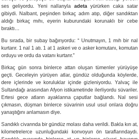
ses geliyordu. Yeni nallarıyla
adeta
yürürken caka satar
gibiydi. Nalbant, peşinden birkaç adım atıp, diğer sandıktan
aldığı birkaç mıhı, eyerin kuburundaki korunaklı bir cebe
bıraktı…
Bu sırada, bir subay bağırıyordu: “ Unutmayın, 1 mıh bir nal
kurtarır. 1 nal 1 atı. 1 at 1 askeri ve o asker komutanı, komutan
orduyu ve ordu da vatanı kurtarır.”
Birkaç gün sonra binlerce attan oluşan tümenler yürüyüşe
geçti. Geceleyin yürüyen atlar, gündüz olduğunda köylerde,
dere içlerinde ve koruluklar içinde gizleniyordu. Yalvaç ile
Sultandağı arasından Afyon istikametinde ilerliyordu süvariler.
Ertesi gece atların ayaklarına çaputlar bağlandı. Nal sesi
çıkmasın, düşman binlerce süvarinin usul usul onlara doğru
yanaştığını anlamasın diye.
Sandıklı civarında bir gündüz molası daha verildi. Bakla kırı at,
kilometrelerce uzunluğundaki konvoyun ön taraflarındaydı.