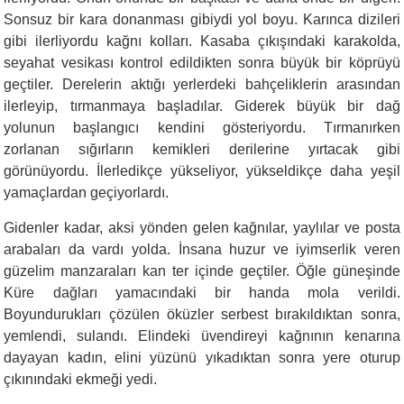
Sonsuz bir kara donanması gibiydi yol boyu. Karınca dizileri
gibi ilerliyordu kağnı kolları. Kasaba çıkışındaki karakolda,
seyahat vesikası kontrol edildikten sonra büyük bir köprüyü
geçtiler. Derelerin aktığı yerlerdeki bahçeliklerin arasından
ilerleyip, tırmanmaya başladılar. Giderek büyük bir dağ
yolunun başlangıcı kendini gösteriyordu. Tırmanırken
zorlanan sığırların kemikleri derilerine yırtacak gibi
görünüyordu. İlerledikçe yükseliyor, yükseldikçe daha yeşil
yamaçlardan geçiyorlardı.
Gidenler kadar, aksi yönden gelen kağnılar, yaylılar ve posta
arabaları da vardı yolda. İnsana huzur ve iyimserlik veren
güzelim manzaraları kan ter içinde geçtiler. Öğle güneşinde
Küre dağları yamacındaki bir handa mola verildi.
Boyundurukları çözülen öküzler serbest bırakıldıktan sonra,
yemlendi, sulandı. Elindeki üvendireyi kağnının kenarına
dayayan kadın, elini yüzünü yıkadıktan sonra yere oturup
çıkınındaki ekmeği yedi.