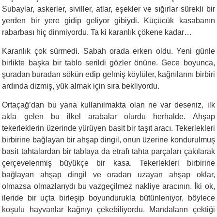
Subaylar, askerler, siviller, atlar, eşekler ve sığırlar sürekli bir
yerden bir yere gidip geliyor gibiydi. Küçücük kasabanın
rabarbası hiç dinmiyordu. Ta ki karanlık çökene kadar…
Karanlık çok sürmedi. Sabah orada erken oldu. Yeni günle
birlikte başka bir tablo serildi gözler önüne. Gece boyunca,
şuradan buradan sökün edip gelmiş köylüler, kağnılarını birbiri
ardında dizmiş, yük almak için sıra bekliyordu.
Ortaçağ’dan bu yana kullanılmakta olan ne var deseniz, ilk
akla gelen bu ilkel arabalar olurdu herhalde. Ahşap
tekerleklerin üzerinde yürüyen basit bir taşıt aracı. Tekerlekleri
birbirine bağlayan bir ahşap dingil, onun üzerine kondurulmuş
basit tahtalardan bir tablaya da etrafı tahta parçaları çakılarak
çerçevelenmiş büyükçe bir kasa. Tekerlekleri birbirine
bağlayan ahşap dingil ve oradan uzayan ahşap oklar,
olmazsa olmazlarıydı bu vazgeçilmez nakliye aracının. İki ok,
ileride bir uçta birleşip boyundurukla bütünleniyor, böylece
koşulu hayvanlar kağnıyı çekebiliyordu. Mandaların çektiği