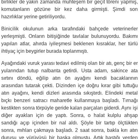
birlikler de yakın zamanda muhteşem bir geçit töreni yapmış,
komutanların gözüne bir kez daha girmişti. Şimdi son
hazırlıklar yerine getiriliyordu.
Binicilik okulunun arka tarafındaki bahçede veterinerler
yerleşmişti. Onların bitişiğinde tavlalar bulunuyordu. Bakımı
yapılan atlar, ahırda iyileşmesi beklenen kısraklar, her türlü
ihtiyaç için beygirler burada toplanmıştı.
Ayağındaki vuruk yarası tedavi edilmiş olan bir atı, genç bir er
yularından tutup nalbanta getirdi. Usta adam, sakince ata
sırtını döndü, eğilip atın ön ayağını kendi bacaklarının
arasından tutarak çekti. Dizinden içe doğru kırar gibi tuttuğu
atın ayağını, kendi dizleri arasında sıkıştırdı. Elindeki metal
bıçkı benzeri satracı maharetle kullanmaya başladı. Tırnağı
kestikten sonra törpüyle geride kalan parçaları giderdi. Aynı işi
diğer ayakları için de yaptı. Sonra, o halat kulplu ahşap
sandığı açıp içinden bir nal aldı. Şöyle bir tartıp ölçtükten
sonra, mıhları çakmaya başladı. 2 saat sonra, bakla kırı atın
duruşu ve yürüyüşü bir başka olmuştu. Artık bastığı yerden