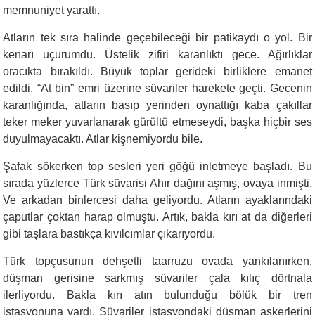
memnuniyet yarattı.
Atların tek sıra halinde geçebileceği bir patikaydı o yol. Bir
kenarı uçurumdu. Üstelik zifiri karanlıktı gece. Ağırlıklar
oracıkta bırakıldı. Büyük toplar gerideki birliklere emanet
edildi. “At bin” emri üzerine süvariler harekete geçti. Gecenin
karanlığında, atların basıp yerinden oynattığı kaba çakıllar
teker meker yuvarlanarak gürültü etmeseydi, başka hiçbir ses
duyulmayacaktı. Atlar kişnemiyordu bile.
Şafak sökerken top sesleri yeri göğü inletmeye başladı. Bu
sırada yüzlerce Türk süvarisi Ahır dağını aşmış, ovaya inmişti.
Ve arkadan binlercesi daha geliyordu. Atların ayaklarındaki
çaputlar çoktan harap olmuştu. Artık, bakla kırı at da diğerleri
gibi taşlara bastıkça kıvılcımlar çıkarıyordu.
Türk topçusunun dehşetli taarruzu ovada yankılanırken,
düşman gerisine sarkmış süvariler çala kılıç dörtnala
ilerliyordu. Bakla kırı atın bulunduğu bölük bir tren
istasyonuna vardı. Süvariler istasyondaki düşman askerlerini