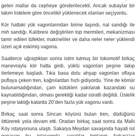
gelen mallar da cepheye gönderilecekti. Ancak subaylar bir
takım listelere göre öncelikli yüklenecek olanları seçiyordu.
Kör hattaki yük vagonlarından birine taşındı, nal sandığı ile
mıh sandığı. Kalibresi değiştirilen top mermileri, mekanizması
tamir edilen tüfekler, makineliler ve daha neler neler yüklendi
üzeri açık eskimiş vagona.
Saatlerce uğraştıktan sonra istim tutmuş bir lokomotif birkaç
manevrayla kör hatta girdi, yüklü vagonları peşine takıp
ilerlemeye başladı. Tıka basa dolu ahşap vagonları oflaya
puflaya çeken tren, kağnılardan hızlı gidiyordu. Yine de kömür
bulunamadığından, çam kütükleri yakılarak kazandaki su
kaynatıldığından, olması gerektiği kadar süratli değildi. Üstelik
peşine taktığı katarda 20’den fazla yük vagonu vardı.
Birkaç saat sonra Sincan köyünü bulan tren, düdüğünü
öttürerek yola devam etti. Oradan birkaç saat sonra da Mallı
Köy istasyonuna ulaştı. Sakarya Meydan savaşında hayati rol
oynayan bu istasyonda, yaralılar toplanıp Ankara’ya