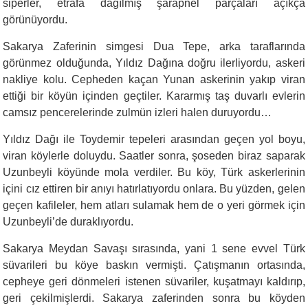
siperler, etrafa dağılmış şarapnel parçaları açıkça
görünüyordu.
Sakarya Zaferinin simgesi Dua Tepe, arka taraflarında
görünmez olduğunda, Yıldız Dağına doğru ilerliyordu, askeri
nakliye kolu. Cepheden kaçan Yunan askerinin yakıp viran
ettiği bir köyün içinden geçtiler. Kararmış taş duvarlı evlerin
camsız pencerelerinde zulmün izleri halen duruyordu…
Yıldız Dağı ile Toydemir tepeleri arasından geçen yol boyu,
viran köylerle doluydu. Saatler sonra, şoseden biraz saparak
Uzunbeyli köyünde mola verdiler. Bu köy, Türk askerlerinin
içini cız ettiren bir anıyı hatırlatıyordu onlara. Bu yüzden, gelen
geçen kafileler, hem atları sulamak hem de o yeri görmek için
Uzunbeyli’de duraklıyordu.
Sakarya Meydan Savaşı sırasında, yani 1 sene evvel Türk
süvarileri bu köye baskın vermişti. Çatışmanın ortasında,
cepheye geri dönmeleri istenen süvariler, kuşatmayı kaldırıp,
geri çekilmişlerdi. Sakarya zaferinden sonra bu köyden