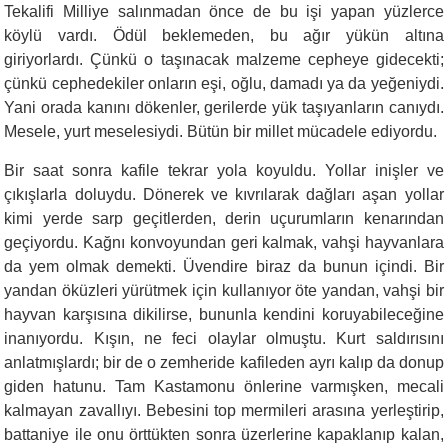
Tekalifi Milliye salınmadan önce de bu işi yapan yüzlerce
köylü vardı. Ödül beklemeden, bu ağır yükün altına
giriyorlardı. Çünkü o taşınacak malzeme cepheye gidecekti;
çünkü cephedekiler onların eşi, oğlu, damadı ya da yeğeniydi.
Yani orada kanını dökenler, gerilerde yük taşıyanların canıydı.
Mesele, yurt meselesiydi. Bütün bir millet mücadele ediyordu.
Bir saat sonra kafile tekrar yola koyuldu. Yollar inişler ve
çıkışlarla doluydu. Dönerek ve kıvrılarak dağları aşan yollar
kimi yerde sarp geçitlerden, derin uçurumların kenarından
geçiyordu. Kağnı konvoyundan geri kalmak, vahşi hayvanlara
da yem olmak demekti. Üvendire biraz da bunun içindi. Bir
yandan öküzleri yürütmek için kullanıyor öte yandan, vahşi bir
hayvan karşısına dikilirse, bununla kendini koruyabileceğine
inanıyordu. Kışın, ne feci olaylar olmuştu. Kurt saldırısını
anlatmışlardı; bir de o zemheride kafileden ayrı kalıp da donup
giden hatunu. Tam Kastamonu önlerine varmışken, mecali
kalmayan zavallıyı. Bebesini top mermileri arasına yerleştirip,
battaniye ile onu örttükten sonra üzerlerine kapaklanıp kalan,