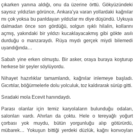
çıkarken yanına aldığı, onu da üzerine örttü. Gökyüzündeki
sayısız yıldızları görünce, Ankara’ya varan yollardaki kağnılar
mı çok yoksa bu parıldayan yıldızlar mı diye düşündü. Uykuya
dalmadan önce son gördüğü, solgun ışıklı hilalin, kollarını
açmış, yakındaki bir yıldızı kucaklayacakmış gibi gökte asılı
durduğu o manzaraydı. Rüya mıydı gerçek miydi bilemedi
uyandığında…
Sabah yine erken olmuştu. Bir asker, oraya buraya koşturup
herkese bir şeyler söylüyordu.
Nihayet hazırlıklar tamamlandı, kağnılar inlemeye başladı.
Gıcırtılar, böğürmelerle dolu yolculuk, toz kaldırarak sürüp gitti.
Sıradaki mola Ecevit hanındaydı.
Parası olanlar için temiz karyolaların bulunduğu odaları,
salonları vardı. Ahırları da çoktu. Hele o tereyağlı yoğurt
çorbası yok muydu, bütün yorgunluğu alıp götürürdü,
mübarek… Yokuşun bittiği yerdeki düzlük, kağnı konvoyları