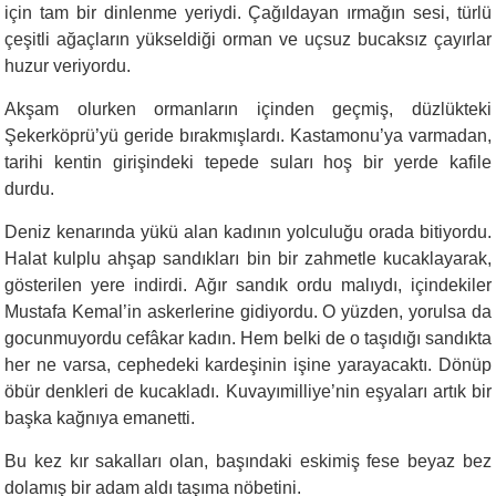
için tam bir dinlenme yeriydi. Çağıldayan ırmağın sesi, türlü
çeşitli ağaçların yükseldiği orman ve uçsuz bucaksız çayırlar
huzur veriyordu.
Akşam olurken ormanların içinden geçmiş, düzlükteki
Şekerköprü’yü geride bırakmışlardı. Kastamonu’ya varmadan,
tarihi kentin girişindeki tepede suları hoş bir yerde kafile
durdu.
Deniz kenarında yükü alan kadının yolculuğu orada bitiyordu.
Halat kulplu ahşap sandıkları bin bir zahmetle kucaklayarak,
gösterilen yere indirdi. Ağır sandık ordu malıydı, içindekiler
Mustafa Kemal’in askerlerine gidiyordu. O yüzden, yorulsa da
gocunmuyordu cefâkar kadın. Hem belki de o taşıdığı sandıkta
her ne varsa, cephedeki kardeşinin işine yarayacaktı. Dönüp
öbür denkleri de kucakladı. Kuvayımilliye’nin eşyaları artık bir
başka kağnıya emanetti.
Bu kez kır sakalları olan, başındaki eskimiş fese beyaz bez
dolamış bir adam aldı taşıma nöbetini.