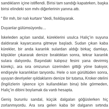
sandıkların içine istiflendi. Birisi tam sandığı kapatırken, başka
birisi elindeki son mıhı diğerlerinin yanına attı.
“
Bir mıh, bir nalı kurtarır “dedi, fısıldayarak.
Duyanlar gülümsüyordu…
İskeleden açılan sandal, küreklerini usulca Haliç’in suyuna
daldırarak kayarcasına gitmeye başladı. Sudan çıkan kaba
kürekler, bir anda karanlık sulardan aldığı birkaç damlayı,
köpükler çıkararak denize bıraktıktan sonra, tekrar karanlık
sulara dalıyordu. Başındaki kalıpsız fesini yana devirmiş
kürekçi, ara sıra omzunun üzerinden gittiği yöne bakıyor,
endişeyle karanlıkları tarıyordu. Hele o son gürültüden sonra,
uyuyan devriyeler ışıldaklarını denize bir tutarsa, Kroker otelini
(İngilizlerin işkence için kullandıkları bina) bile görmeden,
Haliç’in dibini boylamak da vardı hesapta.
Geniş burunlu sandal, küçük dalgaları göğüslerken hiç
zorlanmıyordu. Ara sıra gelen kaba bir dalganın sırtında