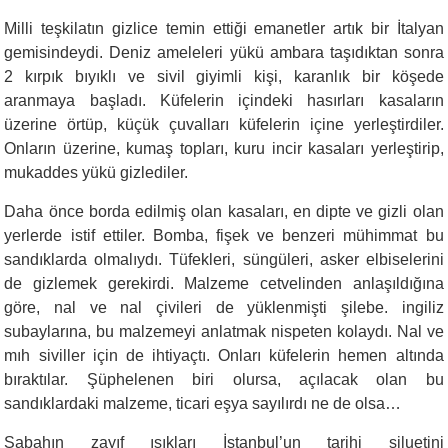
Milli teşkilatın gizlice temin ettiği emanetler artık bir İtalyan
gemisindeydi. Deniz ameleleri yükü ambara taşıdıktan sonra
2 kırpık bıyıklı ve sivil giyimli kişi, karanlık bir köşede
aranmaya başladı. Küfelerin içindeki hasırları kasaların
üzerine örtüp, küçük çuvalları küfelerin içine yerleştirdiler.
Onların üzerine, kumaş topları, kuru incir kasaları yerleştirip,
mukaddes yükü gizlediler.
Daha önce borda edilmiş olan kasaları, en dipte ve gizli olan
yerlerde istif ettiler. Bomba, fişek ve benzeri mühimmat bu
sandıklarda olmalıydı. Tüfekleri, süngüleri, asker elbiselerini
de gizlemek gerekirdi. Malzeme cetvelinden anlaşıldığına
göre, nal ve nal çivileri de yüklenmişti şilebe. ingiliz
subaylarına, bu malzemeyi anlatmak nispeten kolaydı. Nal ve
mıh siviller için de ihtiyaçtı. Onları küfelerin hemen altında
bıraktılar. Şüphelenen biri olursa, açılacak olan bu
sandıklardaki malzeme, ticari eşya sayılırdı ne de olsa…
Sabahın zayıf ışıkları İstanbul’un tarihi siluetini