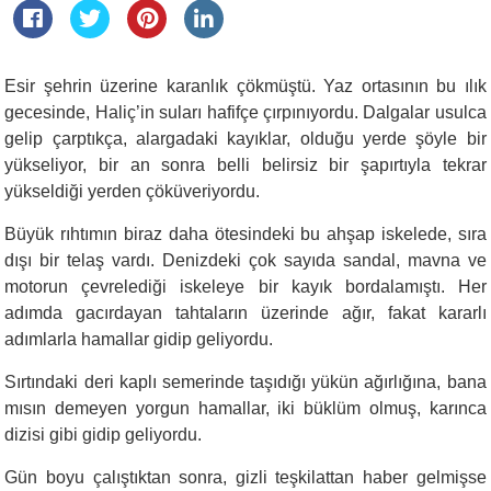
Esir şehrin üzerine karanlık çökmüştü. Yaz ortasının bu ılık
gecesinde, Haliç’in suları hafifçe çırpınıyordu. Dalgalar usulca
gelip çarptıkça, alargadaki kayıklar, olduğu yerde şöyle bir
yükseliyor, bir an sonra belli belirsiz bir şapırtıyla tekrar
yükseldiği yerden çöküveriyordu.
Büyük rıhtımın biraz daha ötesindeki bu ahşap iskelede, sıra
dışı bir telaş vardı. Denizdeki çok sayıda sandal, mavna ve
motorun çevrelediği iskeleye bir kayık bordalamıştı. Her
adımda gacırdayan tahtaların üzerinde ağır, fakat kararlı
adımlarla hamallar gidip geliyordu.
Sırtındaki deri kaplı semerinde taşıdığı yükün ağırlığına, bana
mısın demeyen yorgun hamallar, iki büklüm olmuş, karınca
dizisi gibi gidip geliyordu.
Gün boyu çalıştıktan sonra, gizli teşkilattan haber gelmişse