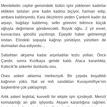
Memleketin cephe gerisindeki bütün işini yüklenen kadınlar
ektikleri tarlaları yine kadın kadına biçiyor, harman edip,
ambara kaldırıyordu. Kara öküzlerini yeden Çankırılı kadın da
arpayı, buğdayı kaldırmış, sefer görevini bitirince küçük
oğluyla değirmene gönderecekti. Büyük oğlu, 2 yıl evvel,
kuvvacılara gönüllü yazılmıştı. Epeydir haber gelmemişti
ondan. Elindeki sopayla kağnıyı yürütüyor, yürürken de
durmadan dua ediyordu…
Sabahtan akşama kadar arşınladılar tozlu yolları. Önce
Çandır, sonra Kızılkaya geride kaldı. Alaca karanlıkta,
Kalecik’te askerler durdurdu onu.
Orası askeri aktarma merkeziydi. Bir çırpıda boşaltıldı
kağnının yükü. Nal ve mıh sandıkları Kuvayımilliye’nin
başkentine çok yaklaşmıştı.
Artık askeri teşkilat, kuvvetli bir ekiple işin içindeydi. Menzil
komutanlığı arı gibi işliyordu. Akşam karanlığına rağmen,