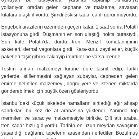
yollanıyor, oradan gelen cephane ve malzeme, savaşan
kıtalara ulaştırılıyordu. Şimdi eskisi kadar canlı görünmüyordu.
Engebeli arazilerin üzerinden geçen katar, 1 saat sonra Polatlı
istasyonuna girdi. Düşmanın en son ulaştığı nokta burasıydı.
Son kale Polatlı’da durdu tren. Menzil komutanlığının
askerleri, derhal vagonlara girdi. Kara-kuru, zayıf erler, küçük
paketleri taşır gibi kucaklayıp irdirdiler ne varsa içeride.
Teslim alınan malzemeyi türüne göre tasnif edip, farklı
yerlerde istiflenmesini sağlayan subaylar, cepheden gelen
emirde belirtilen malzemeyi, doğru yere ve istenen miktarda
gönderebilmek için büyük özen gösteriyordu.
İstanbul’daki küçük iskelede hamalların sırtladığı ağır ahşap
sandıklar, bu kez de at arabasına yüklendi. Yanında top
mermileri ve saraciye malzemesiyle birlikte. Çift atlı araba,
tren kadar hızlı gidiyordu. Tarihin en uzun meydan savaşının
yaşandığı dağların, tepelerin arasından ilerlediler. Bozulmuş