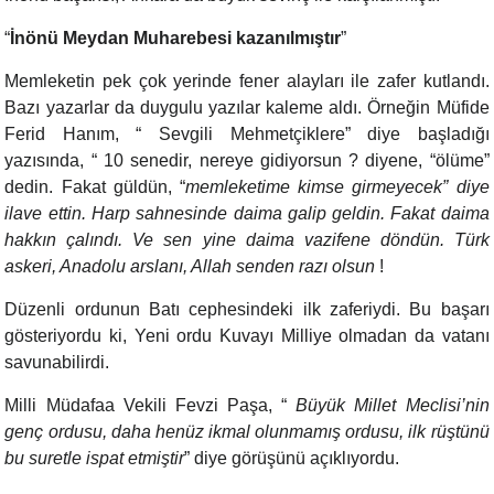
“
İnönü Meydan Muharebesi kazanılmıştır
”
Memleketin pek çok yerinde fener alayları ile zafer kutlandı.
Bazı yazarlar da duygulu yazılar kaleme aldı. Örneğin Müfide
Ferid Hanım, “ Sevgili Mehmetçiklere” diye başladığı
yazısında, “ 10 senedir, nereye gidiyorsun ? diyene, “ölüme”
dedin. Fakat güldün, “
memleketime kimse girmeyecek” diye
ilave ettin. Harp sahnesinde daima galip geldin. Fakat daima
hakkın çalındı. Ve sen yine daima vazifene döndün. Türk
askeri, Anadolu arslanı, Allah senden razı olsun
!
Düzenli ordunun Batı cephesindeki ilk zaferiydi. Bu başarı
gösteriyordu ki, Yeni ordu Kuvayı Milliye olmadan da vatanı
savunabilirdi.
Milli Müdafaa Vekili Fevzi Paşa, “
Büyük Millet Meclisi’nin
genç ordusu, daha henüz ikmal olunmamış ordusu, ilk rüştünü
bu suretle ispat etmiştir
” diye görüşünü açıklıyordu.