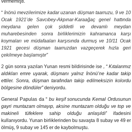
vermemişti.
“
İnönü mevzilerimize kadar uzanan düşman taarruzu, 9 ve 10
Ocak 1921’de Savcıbey-Akpınar-Karaağaç genel hattında
meydana gelen çok şiddetli ve devamlı meydan
muharebesinden sonra birliklerimizin kahramanca karşı
koymaları ve müdafaaları karşısında durmuş ve 10/11 Ocak
1921 gecesi düşman taarruzdan vazgeçerek hızla geri
çekilmeye başlamıştır”
2 gün sonra yazılan Yunan resmi bildirisinde ise
, “ Kıtalarımız
aldıkları emre uyarak, düşmanı yalnız İnönü’ne kadar takip
ettiler. Sonra, düşman tarafından takip edilmeksizin kolordu
bölgesine döndüler”
deniyordu.
General Papulas da “
bu keşif sonucunda Kemal Ordusunun
gayri muntazam olmayıp, aksine muntazam olduğu ve top ve
makineli tüfeklere sahip olduğu anlaşıldı
” ifadesini
kullanıyordu. Yunan birliklerinden bu savaşta 8 subay ve 49 er
ölmüş, 9 subay ve 145 er de kaybolmuştu.