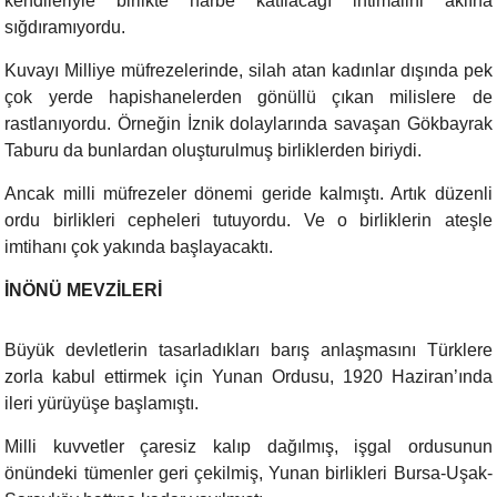
kendileriyle birlikte harbe katılacağı ihtimalini aklına
sığdıramıyordu.
Kuvayı Milliye müfrezelerinde, silah atan kadınlar dışında pek
çok yerde hapishanelerden gönüllü çıkan milislere de
rastlanıyordu. Örneğin İznik dolaylarında savaşan Gökbayrak
Taburu da bunlardan oluşturulmuş birliklerden biriydi.
Ancak milli müfrezeler dönemi geride kalmıştı. Artık düzenli
ordu birlikleri cepheleri tutuyordu. Ve o birliklerin ateşle
imtihanı çok yakında başlayacaktı.
İNÖNÜ MEVZİLERİ
Büyük devletlerin tasarladıkları barış anlaşmasını Türklere
zorla kabul ettirmek için Yunan Ordusu, 1920 Haziran’ında
ileri yürüyüşe başlamıştı.
Milli kuvvetler çaresiz kalıp dağılmış, işgal ordusunun
önündeki tümenler geri çekilmiş, Yunan birlikleri Bursa-Uşak-