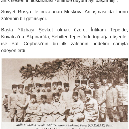
artık seslerini uluslararası zeminde duyurmayı başarmıştı.
Sovyet Rusya ile imzalanan Moskova Anlaşması da İnönü
zaferinin bir getirisiydi.
Başta Yüzbaşı Şevket olmak üzere, İntikam Tepe’de,
Kovalca’da, Akpınar’da, Şehitler Tepesi’nde toprağa düşenler
ise Batı Cephesi’nin bu ilk zaferinin bedelini canıyla
ödeyenlerdi.