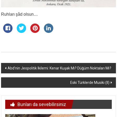
Ruhları şâd olsun…
Yazı
Abd’nin Jeopolitik Ikilemi: Kenar Kuşak Mı? Düğüm Noktaları Mı?
dolaşımı
Eski Türklerde Musiki (II)
Bunları da sevebilirsiniz