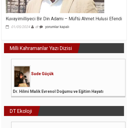
Kuvayimilliyeci Bir Din Adamı – Müftü Ahmet Hulusi Efendi
Kuvayimilliyeci
01/05/2024
dt
yorumlar kapalı
Bir
Din
Adamı
Milli Kahramanlar Yazı Dizisi
–
Müftü
Ahmet
Hulusi
Efendi
için
Sude Güçük
Dr. Hilmi Malik Evrenol Doğumu ve Eğitim Hayatı
DT Ekoloji