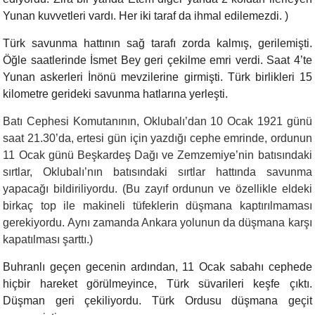
Yunan kuvvetleri vardı. Her iki taraf da ihmal edilemezdi. )
Türk savunma hattının sağ tarafı zorda kalmış, gerilemişti.
Öğle saatlerinde İsmet Bey geri çekilme emri verdi. Saat 4’te
Yunan askerleri İnönü mevzilerine girmişti. Türk birlikleri 15
kilometre gerideki savunma hatlarına yerleşti.
Batı Cephesi Komutanının, Oklubalı’dan 10 Ocak 1921 günü
saat 21.30’da, ertesi gün için yazdığı cephe emrinde, ordunun
11 Ocak günü Beşkardeş Dağı ve Zemzemiye’nin batısındaki
sırtlar, Oklubalı’nın batısındaki sırtlar hattında savunma
yapacağı bildiriliyordu. (Bu zayıf ordunun ve özellikle eldeki
birkaç top ile makineli tüfeklerin düşmana kaptırılmaması
gerekiyordu. Aynı zamanda Ankara yolunun da düşmana karşı
kapatılması şarttı.)
Buhranlı geçen gecenin ardından, 11 Ocak sabahı cephede
hiçbir hareket görülmeyince, Türk süvarileri keşfe çıktı.
Düşman geri çekiliyordu. Türk Ordusu düşmana geçit