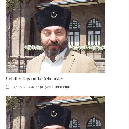
Şehitler Diyarında Gelincikler
Şehitler
01/12/2024
dt
yorumlar kapalı
Diyarında
Gelincikler
için