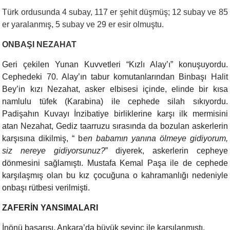
Türk ordusunda 4 subay, 117 er şehit düşmüş; 12 subay ve 85
er yaralanmış, 5 subay ve 29 er esir olmuştu.
ONBAŞI NEZAHAT
Geri çekilen Yunan Kuvvetleri “Kızlı Alay’ı” konuşuyordu.
Cephedeki 70. Alay’ın tabur komutanlarından Binbaşı Halit
Bey’in kızı Nezahat, asker elbisesi içinde, elinde bir kısa
namlulu tüfek (Karabina) ile cephede silah sıkıyordu.
Padişahın Kuvayı İnzibatiye birliklerine karşı ilk mermisini
atan Nezahat, Gediz taarruzu sırasında da bozulan askerlerin
karşısına dikilmiş, “ b
en babamın yanına ölmeye gidiyorum,
siz nereye gidiyorsunuz?
” diyerek, askerlerin cepheye
dönmesini sağlamıştı. Mustafa Kemal Paşa ile de cephede
karşılaşmış olan bu kız çocuğuna o kahramanlığı nedeniyle
onbaşı rütbesi verilmişti.
ZAFERİN YANSIMALARI
İnönü başarısı, Ankara’da büyük sevinç ile karşılanmıştı.