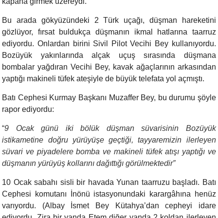
kapana girmek üzereydi.
Bu arada gökyüzündeki 2 Türk uçağı, düşman hareketini
gözlüyor, fırsat buldukça düşmanın ikmal hatlarına taarruz
ediyordu. Onlardan birini Sivil Pilot Vecihi Bey kullanıyordu.
Bozüyük yakınlarında alçak uçuş sırasında düşmana
bombalar yağdıran Vecihi Bey, kavak ağaçlarının arkasından
yaptığı makineli tüfek ateşiyle de büyük telefata yol açmıştı.
Batı Cephesi Kurmay Başkanı Muzaffer Bey, bu durumu şöyle
rapor ediyordu:
“
9 Ocak günü iki bölük düşman süvarisinin Bozüyük
istikametine doğru yürüyüşe geçtiği, tayyaremizin ilerleyen
süvari ve piyadelere bomba ve makineli tüfek atışı yaptığı ve
düşmanın yürüyüş kollarını dağıttığı görülmektedir”
10 Ocak sabahı sisli bir havada Yunan taarruzu başladı. Batı
Cephesi komutanı İnönü istasyonundaki karargâhına henüz
varıyordu. (Albay İsmet Bey Kütahya’dan cepheyi idare
ediyordu. Zira bir yanda Etem diğer yanda 2 koldan ilerleyen