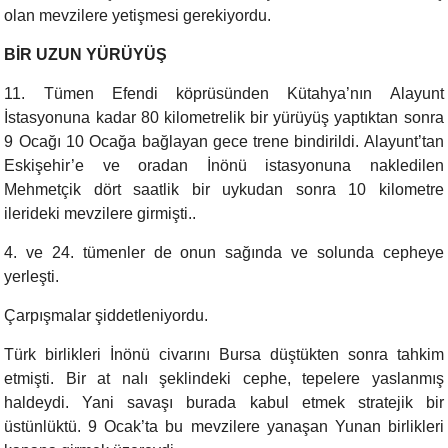
olan mevzilere yetişmesi gerekiyordu.
BİR UZUN YÜRÜYÜŞ
11. Tümen
Efendi köprüsünden Kütahya’nın Alayunt
İstasyonuna kadar 80 kilometrelik bir yürüyüş yaptıktan sonra
9 Ocağı 10 Ocağa bağlayan gece trene bindirildi. Alayunt’tan
Eskişehir’e ve oradan İnönü istasyonuna nakledilen
Mehmetçik
dört saatlik bir uykudan sonra 10 kilometre
ilerideki mevzilere girmişti..
4. ve 24. tümenler de onun sağında ve solunda cepheye
yerleşti.
Çarpışmalar şiddetleniyordu.
Türk birlikleri İnönü civarını Bursa düştükten sonra tahkim
etmişti. Bir at nalı şeklindeki cephe, tepelere yaslanmış
haldeydi. Yani savaşı burada kabul etmek stratejik bir
üstünlüktü. 9 Ocak’ta bu mevzilere yanaşan Yunan birlikleri