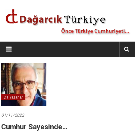
İçeriğe
geç
Dağarcık
Türkiye
Önce
Türkiye
Cumhuriyeti…
DT Yazarlar
01/11/2022
Cumhur Sayesinde…