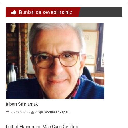
Bunları da sevebilirsiniz
İtibarı Sıfırlamak
İtibarı
01/02/2023
dt
yorumlar kapalı
Sıfırlamak
için
Futbol Ekonomisi: Maç Günü Gelirleri