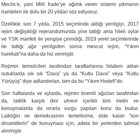
Meclis’e, yani Milli İrade’ye ağırlık veren sistemi yıkmanın
hamleleri ile dolu bir 20 yıldan söz ediyoruz.
Özellikle son 7 yılda, 2015 seçiminde aldığı yenilgiyi, 2017
rejim değişikliği rejerandumunda yine tattığı ama hileli oylar
ve YSK marifeti ile yengiye çevirdiği, 2019 yerel seçimlerinde
ile tattığı ağır yenilgiden sonra mevcut rejim, “Yıkım
harekatı”na daha da hız vermiştir.
Rejimin temsilcileri tarafından taraftarlarına hitaben atılan
nutuklarda sık sık “Dava” ya da “Kutlu Dava” veya “Kutlu
Yürüyüş” diye adlandırılan, tam da bu “Yıkım Hedefi”dir.
Son haftalarda ve aylarda, rejimin önemli ağızları tarafından
da, laiklik karşıtı dini uhrevi içerikli tüm metin ve
konuşmalarda da ısrarla vurgu yapılan konu da budur.
Laikliğin ve demokrasinin temellerine, elde kalan “son
dinamitlerin” de konuyması için, adeta bir yerlerden talimat
alınmıştır.