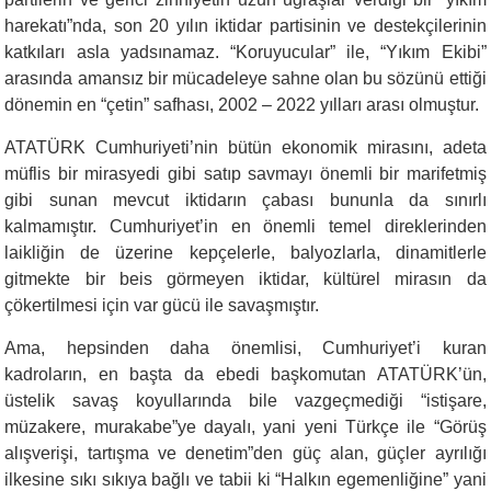
harekatı”nda, son 20 yılın iktidar partisinin ve destekçilerinin
katkıları asla yadsınamaz. “Koruyucular” ile, “Yıkım Ekibi”
arasında amansız bir mücadeleye sahne olan bu sözünü ettiği
dönemin en “çetin” safhası, 2002 – 2022 yılları arası olmuştur.
ATATÜRK Cumhuriyeti’nin bütün ekonomik mirasını, adeta
müflis bir mirasyedi gibi satıp savmayı önemli bir marifetmiş
gibi sunan mevcut iktidarın çabası bununla da sınırlı
kalmamıştır. Cumhuriyet’in en önemli temel direklerinden
laikliğin de üzerine kepçelerle, balyozlarla, dinamitlerle
gitmekte bir beis görmeyen iktidar, kültürel mirasın da
çökertilmesi için var gücü ile savaşmıştır.
Ama, hepsinden daha önemlisi, Cumhuriyet’i kuran
kadroların, en başta da ebedi başkomutan ATATÜRK’ün,
üstelik savaş koyullarında bile vazgeçmediği “istişare,
müzakere, murakabe”ye dayalı, yani yeni Türkçe ile “Görüş
alışverişi, tartışma ve denetim”den güç alan, güçler ayrılığı
ilkesine sıkı sıkıya bağlı ve tabii ki “Halkın egemenliğine” yani