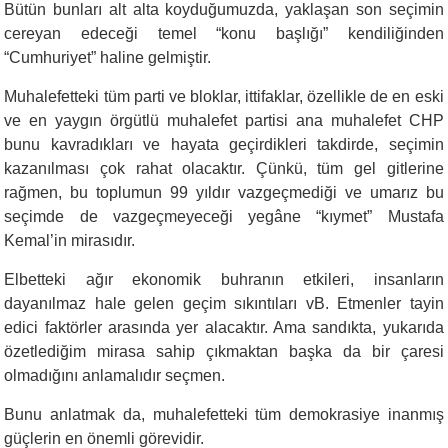
Bütün bunları alt alta koyduğumuzda, yaklaşan son seçimin
cereyan edeceği temel “konu başlığı” kendiliğinden
“Cumhuriyet” haline gelmiştir.
Muhalefetteki tüm parti ve bloklar, ittifaklar, özellikle de en eski
ve en yaygın örgütlü muhalefet partisi ana muhalefet CHP
bunu kavradıkları ve hayata geçirdikleri takdirde, seçimin
kazanılması çok rahat olacaktır. Çünkü, tüm gel gitlerine
rağmen, bu toplumun 99 yıldır vazgeçmediği ve umarız bu
seçimde de vazgeçmeyeceği yegâne “kıymet” Mustafa
Kemal’in mirasıdır.
Elbetteki ağır ekonomik buhranın etkileri, insanların
dayanılmaz hale gelen geçim sıkıntıları vB. Etmenler tayin
edici faktörler arasında yer alacaktır. Ama sandıkta, yukarıda
özetlediğim mirasa sahip çıkmaktan başka da bir çaresi
olmadığını anlamalıdır seçmen.
Bunu anlatmak da, muhalefetteki tüm demokrasiye inanmış
güçlerin en önemli görevidir.