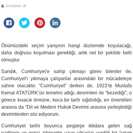
Gönderen: dt
Önümüzdeki seçim yarışının hangi düzlemde koşulacağı,
daha doğrusu koşulması gerektiği, artık net bir şekilde belli
olmuştur.
Sandık, Cumhuriyet’e sahip çıkmayı görev bilenler ile,
Cumhuriyet’i yıkmaya çalışanlar arasındaki bir mücadeleye
sahne olacaktır. “Cumhuriyet” derken de, 1923’te Mustafa
Kemal ATATÜRK’ün temelini attığı, devrimleri ile “bezediği”, o
görece kısacık ömrüne, koca bir tarih sığdırdığı, en önemlileri
arasına da “Dil ve Medeni Hukuk Devrimi arasına yerleştirdiği
devrimlerden söz ediyorum.
Cumhuriyet tarihi boyunca peşpeşe iktidara gelen sağ
partilerin ve gerici zihniyetin uzun uğraşlar verdiği bir “yıkım