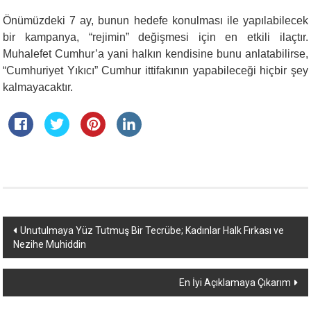
Önümüzdeki 7 ay, bunun hedefe konulması ile yapılabilecek
bir kampanya, “rejimin” değişmesi için en etkili ilaçtır.
Muhalefet Cumhur’a yani halkın kendisine bunu anlatabilirse,
“Cumhuriyet Yıkıcı” Cumhur ittifakının yapabileceği hiçbir şey
kalmayacaktır.
Yazı
Unutulmaya Yüz Tutmuş Bir Tecrübe; Kadınlar Halk Fırkası ve
Nezihe Muhiddin
dolaşımı
En İyi Açıklamaya Çıkarım