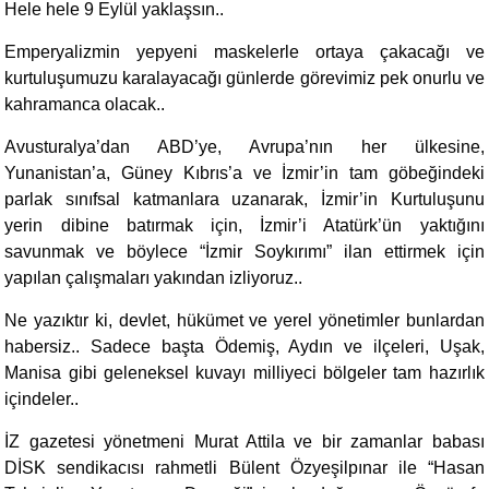
Hele hele 9 Eylül yaklaşsın..
Emperyalizmin yepyeni maskelerle ortaya çakacağı ve
kurtuluşumuzu karalayacağı günlerde görevimiz pek onurlu ve
kahramanca olacak..
Avusturalya’dan ABD’ye, Avrupa’nın her ülkesine,
Yunanistan’a, Güney Kıbrıs’a ve İzmir’in tam göbeğindeki
parlak sınıfsal katmanlara uzanarak, İzmir’in Kurtuluşunu
yerin dibine batırmak için, İzmir’i Atatürk’ün yaktığını
savunmak ve böylece “İzmir Soykırımı” ilan ettirmek için
yapılan çalışmaları yakından izliyoruz..
Ne yazıktır ki, devlet, hükümet ve yerel yönetimler bunlardan
habersiz.. Sadece başta Ödemiş, Aydın ve ilçeleri, Uşak,
Manisa gibi geleneksel kuvayı milliyeci bölgeler tam hazırlık
içindeler..
İZ gazetesi yönetmeni Murat Attila ve bir zamanlar babası
DİSK sendikacısı rahmetli Bülent Özyeşilpınar ile “Hasan