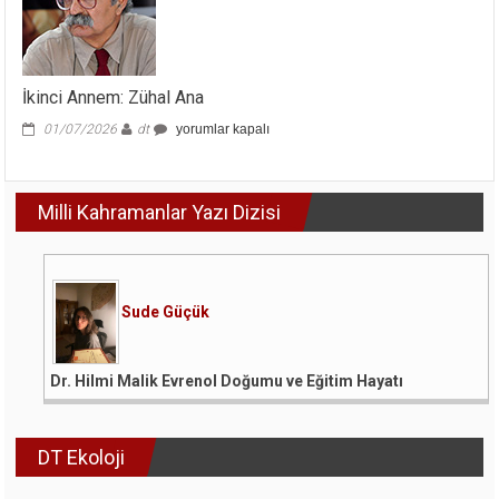
İkinci Annem: Zühal Ana
İkinci
01/07/2026
dt
yorumlar kapalı
Annem:
Zühal
Ana
Milli Kahramanlar Yazı Dizisi
için
Sude Güçük
Dr. Hilmi Malik Evrenol Doğumu ve Eğitim Hayatı
DT Ekoloji