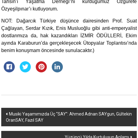
Tahsin’i Yaşatma Derneği”ni kurduğumuz Özgürefe
Özyeşilpınar’ı kutluyorum.
NOT: Dağarcık Türkiye düşünce dairesinden Prof. Suat
Çağlayan, Serdar Kızık, Enis Musluoğlu gibi anti-emperyalist
dostlarımıza da, hak kazandıkları İZMİR ÖDÜLLERİ, Ekim
ayında Karaburun’da gerçekleşecek Ütopyalar Toplantısı’nda
benim konuşmam öncesinde sunulacaktır.)
Yazı
Musiki Yaşamımızda Üç “SAY”: Ahmed Adnan SAYgun, Gültekin
OranSAY, Fazıl SAY
dolaşımı
Yüzüncü Yılda Kurtuluşun Anlamı