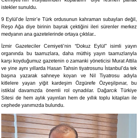
istekler sunuldu.
9 Eylül’de İzmir’e Türk ordusunun kahraman subayları değil,
Reşo Ağa diye birinin bayrak çektiğini ileri sürenler merkez
medyanın ana gazetelerinde ortaya çıktılar..
İzmir Gazeteciler Cemiyeti’nin “Dokuz Eylül” isimli yayın
organında bu taarruzlara, daha müthiş yayın taarruzlarıyla
karşı koyduğumuz gazetenin o zamanki yöneticisi Murat Attila
ve yine aynı yıllarda Hasan Tahsin tiyatrosunu İstanbul’da tek
başına yazarak sahneye koyan ve Nil Tiyatrosu adıyla
kitlelere yayan yiğit kardeşim Özgürefe Özyeşilpınar, bu
istiklal davamızda önemli rol oynadılar. Dağarcık Türkiye
Sitesi de hem aylık yayınları hem de yıllık toplu kitapları ile
cephede yanımızda bulundu.