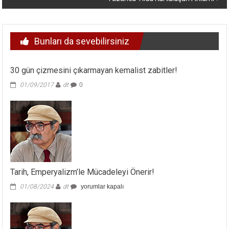
Bunları da sevebilirsiniz
30 gün çizmesini çıkarmayan kemalist zabitler!
01/09/2017
dt
0
Tarih, Emperyalizm’le Mücadeleyi Önerir!
Tarih,
01/08/2024
dt
yorumlar kapalı
Emperyalizm’le
Mücadeleyi
Önerir!
için