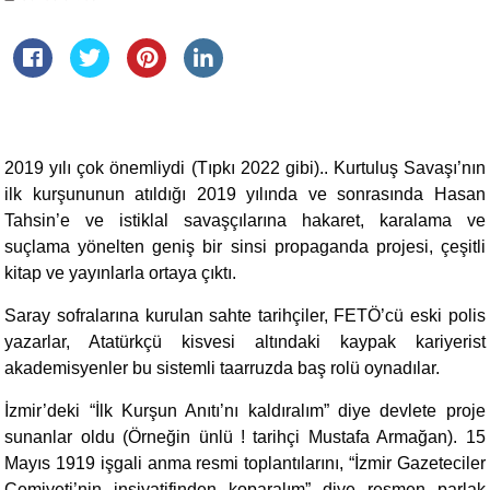
2019 yılı çok önemliydi (Tıpkı 2022 gibi).. Kurtuluş Savaşı’nın
ilk kurşununun atıldığı 2019 yılında ve sonrasında Hasan
Tahsin’e ve istiklal savaşçılarına hakaret, karalama ve
suçlama yönelten geniş bir sinsi propaganda projesi, çeşitli
kitap ve yayınlarla ortaya çıktı.
Saray sofralarına kurulan sahte tarihçiler, FETÖ’cü eski polis
yazarlar, Atatürkçü kisvesi altındaki kaypak kariyerist
akademisyenler bu sistemli taarruzda baş rolü oynadılar.
İzmir’deki “İlk Kurşun Anıtı’nı kaldıralım” diye devlete proje
sunanlar oldu (Örneğin ünlü ! tarihçi Mustafa Armağan). 15
Mayıs 1919 işgali anma resmi toplantılarını, “İzmir Gazeteciler
Cemiyeti’nin insiyatifinden koparalım” diye resmen parlak