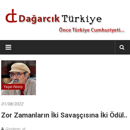
İçeriğe
geç
Dağarcık
Türkiye
Önce
Türkiye
Cumhuriyeti…
Yaşar Aksoy
01/08/2022
Zor Zamanların İki Savaşçısına İki Ödül..
Gönderen: dt