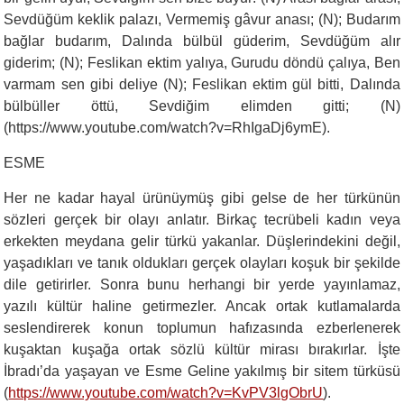
Sevdüğüm keklik palazı, Vermemiş gâvur anası; (N); Budarım
bağlar budarım, Dalında bülbül güderim, Sevdüğüm alır
giderim; (N); Feslikan ektim yalıya, Gurudu döndü çalıya, Ben
varmam sen gibi deliye (N); Feslikan ektim gül bitti, Dalında
bülbüller öttü, Sevdiğim elimden gitti; (N)
(https://www.youtube.com/watch?v=RhIgaDj6ymE).
ESME
Her ne kadar hayal ürünüymüş gibi gelse de her türkünün
sözleri gerçek bir olayı anlatır. Birkaç tecrübeli kadın veya
erkekten meydana gelir türkü yakanlar. Düşlerindekini değil,
yaşadıkları ve tanık oldukları gerçek olayları koşuk bir şekilde
dile getirirler. Sonra bunu herhangi bir yerde yayınlamaz,
yazılı kültür haline getirmezler. Ancak ortak kutlamalarda
seslendirerek konun toplumun hafızasında ezberlenerek
kuşaktan kuşağa ortak sözlü kültür mirası bırakırlar. İşte
İbradı’da yaşayan ve Esme Geline yakılmış bir sitem türküsü
(
https://www.youtube.com/watch?v=KvPV3lgObrU
).