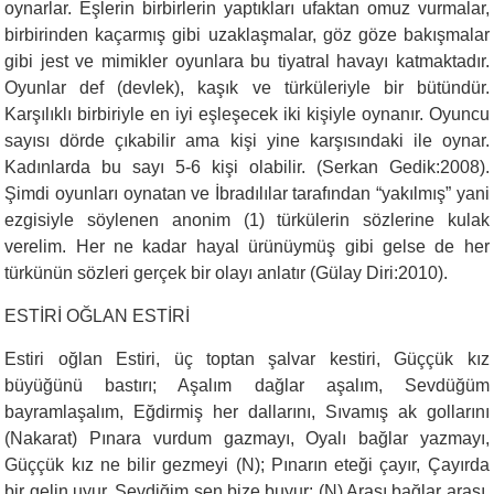
oynarlar. Eşlerin birbirlerin yaptıkları ufaktan omuz vurmalar,
birbirinden kaçarmış gibi uzaklaşmalar, göz göze bakışmalar
gibi jest ve mimikler oyunlara bu tiyatral havayı katmaktadır.
Oyunlar def (devlek), kaşık ve türküleriyle bir bütündür.
Karşılıklı birbiriyle en iyi eşleşecek iki kişiyle oynanır. Oyuncu
sayısı dörde çıkabilir ama kişi yine karşısındaki ile oynar.
Kadınlarda bu sayı 5-6 kişi olabilir. (Serkan Gedik:2008).
Şimdi oyunları oynatan ve İbradılılar tarafından “yakılmış” yani
ezgisiyle söylenen anonim (1) türkülerin sözlerine kulak
verelim. Her ne kadar hayal ürünüymüş gibi gelse de her
türkünün sözleri gerçek bir olayı anlatır (Gülay Diri:2010).
ESTİRİ OĞLAN ESTİRİ
Estiri oğlan Estiri, üç toptan şalvar kestiri, Güççük kız
büyüğünü bastırı; Aşalım dağlar aşalım, Sevdüğüm
bayramlaşalım, Eğdirmiş her dallarını, Sıvamış ak gollarını
(Nakarat) Pınara vurdum gazmayı, Oyalı bağlar yazmayı,
Güççük kız ne bilir gezmeyi (N); Pınarın eteği çayır, Çayırda
bir gelin uyur, Sevdiğim sen bize buyur: (N) Arası bağlar arası,