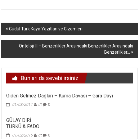
Yazı
Güdül Türk Kaya Yazıtları ve Gizemleri
dolaşımı
Ontoloji III – Benzerlikler Arasındaki Benzerlikler Arasındaki
Benzerlikler…
Bunları da sevebilirsiniz
Giden Gelmez Dağları – Kuma Davası – Gara Dayı
01/03/2017
dt
0
GÜLAY DİRİ
TÜRKÜ & FADO
01/02/2016
dt
0