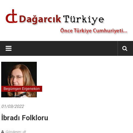
İçeriğe
geç
Dağarcık
Türkiye
Önce
Türkiye
Cumhuriyeti…
Begümşen Ergenekon
01/03/2022
İbradı Folkloru
Gönderen: dt