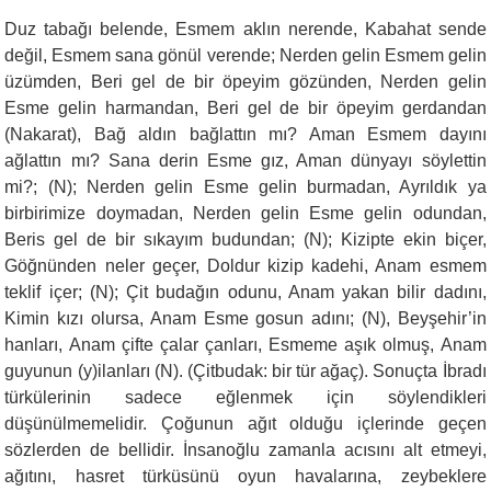
Duz tabağı belende, Esmem aklın nerende, Kabahat sende
değil, Esmem sana gönül verende; Nerden gelin Esmem gelin
üzümden, Beri gel de bir öpeyim gözünden, Nerden gelin
Esme gelin harmandan, Beri gel de bir öpeyim gerdandan
(Nakarat), Bağ aldın bağlattın mı? Aman Esmem dayını
ağlattın mı? Sana derin Esme gız, Aman dünyayı söylettin
mi?; (N); Nerden gelin Esme gelin burmadan, Ayrıldık ya
birbirimize doymadan, Nerden gelin Esme gelin odundan,
Beris gel de bir sıkayım budundan; (N); Kizipte ekin biçer,
Göğnünden neler geçer, Doldur kizip kadehi, Anam esmem
teklif içer; (N); Çit budağın odunu, Anam yakan bilir dadını,
Kimin kızı olursa, Anam Esme gosun adını; (N), Beyşehir’in
hanları, Anam çifte çalar çanları, Esmeme aşık olmuş, Anam
guyunun (y)ilanları (N). (Çitbudak: bir tür ağaç). Sonuçta İbradı
türkülerinin sadece eğlenmek için söylendikleri
düşünülmemelidir. Çoğunun ağıt olduğu içlerinde geçen
sözlerden de bellidir. İnsanoğlu zamanla acısını alt etmeyi,
ağıtını, hasret türküsünü oyun havalarına, zeybeklere