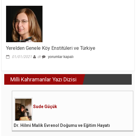
Yerelden Genele Köy Enstitüleri ve Türkiye
Yerelden
01/01/2021
dt
yorumlar kapalı
Genele
Köy
Enstitüleri
Milli Kahramanlar Yazı Dizisi
ve
Türkiye
için
Sude Güçük
Dr. Hilmi Malik Evrenol Doğumu ve Eğitim Hayatı