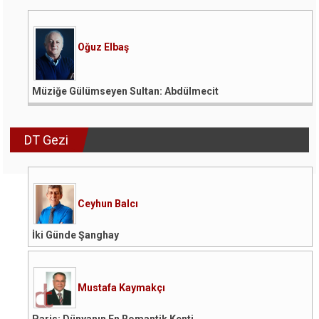
Oğuz Elbaş
Müziğe Gülümseyen Sultan: Abdülmecit
DT Gezi
Ceyhun Balcı
İki Günde Şanghay
Mustafa Kaymakçı
Paris: Dünyanın En Romantik Kenti