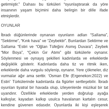
getirmiştir.” Dahası bu türküleri “oyunlaştırarak da yöre
insanının yaşam biçimini daha belirgin bir dille ifade
etmişlerdir.
OYUNLAR
İbradı düğünlerinde oynanan oyunların adları “Sallama”,
“Sektirme”, “Kırık hava” ve “Zeybektir”. Bunlardan Sektirme ve
Sallama “Estiri ve “Oğlan Tüfeğini Asmış Duvara”; Zeybek
“Mor Boya”, “Çekin Gır Atımı” gibi türkülerle oynanır.
Söylenmesi ve oynayış şekilleri kadınlarda ve erkeklerde
değişiklik gösterir. Kadınlarda daha tiz ve ritmik iken,
erkeklerde daha vurgulu söylenip, oynanır. Yere çökmeler, diz
vurmalar ağır ama serttir. ‘Osman Efe (Ergenekon:2022) ve
Estiri’ Türkülerinde kadınlarda da figürler sertleşebilir. İbradı
oyunları tiyatral bir havada olup, izleyenlerde müzikal bir tat
uyandırır. Özellikle erkeklerde yerden doğrulup ayağa
kalkışlar, kayadan kalkıp usulca havalanan kartalın cesur,
kendine güvenen edasıdır. Oyunlarda iki kişi eşleşerek