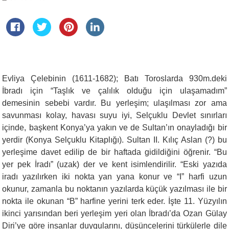
Evliya Çelebinin (1611-1682); Batı Toroslarda 930m.deki
İbradı için “Taşlık ve çalılık olduğu için ulaşamadım”
demesinin sebebi vardır. Bu yerleşim; ulaşılması zor ama
savunması kolay, havası suyu iyi, Selçuklu Devlet sınırları
içinde, başkent Konya’ya yakın ve de Sultan’ın onayladığı bir
yerdir (Konya Selçuklu Kitaplığı). Sultan II. Kılıç Aslan (?) bu
yerleşime davet edilip de bir haftada gidildiğini öğrenir. “Bu
yer pek İradı” (uzak) der ve kent isimlendirilir. “Eski yazıda
iradı yazılırken iki nokta yan yana konur ve “I” harfi uzun
okunur, zamanla bu noktanın yazılarda küçük yazılması ile bir
nokta ile okunan “B” harfine yerini terk eder. İşte 11. Yüzyılın
ikinci yarısından beri yerleşim yeri olan İbradı’da Ozan Gülay
Diri’ye göre insanlar duygularını, düşüncelerini türkülerle dile