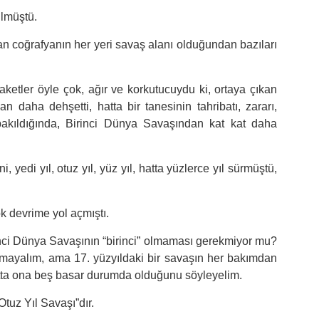
ülmüştü.
lan coğrafyanın her yeri savaş alanı olduğundan bazıları
ketler öyle çok, ağır ve korkutucuydu ki, ortaya çıkan
n daha dehşetti, hatta bir tanesinin tahribatı, zararı,
akıldığında, Birinci Dünya Savaşından kat kat daha
, yedi yıl, otuz yıl, yüz yıl, hatta yüzlerce yıl sürmüştü,
ok devrime yol açmıştı.
nci Dünya Savaşının “birinci” olmaması gerekmiyor mu?
pmayalım, ama 17. yüzyıldaki bir savaşın her bakımdan
tta ona beş basar durumda olduğunu söyleyelim.
Otuz Yıl Savaşı”dır.