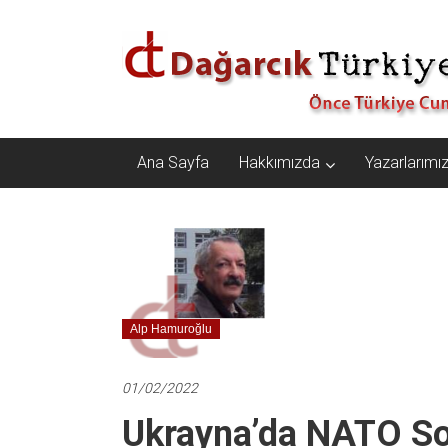
İçeriğe
Dağarcık
geç
Türkiye
Önce
Türkiye
Cumhuriyeti…
Ana Sayfa
Hakkımızda
Yazarlarımı
Alp Hamuroğlu
01/02/2022
Ukrayna’da NATO So