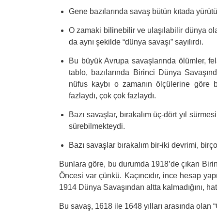
Gene bazılarında savaş bütün kıtada yürüt
O zamaki bilinebilir ve ulaşılabilir dünya o
da aynı şekilde “dünya savaşı” sayılırdı.
Bu büyük Avrupa savaşlarında ölümler, fela
tablo, bazılarında Birinci Dünya Savaşında
nüfus kaybı o zamanın ölçülerine göre b
fazlaydı, çok çok fazlaydı.
Bazı savaşlar, bırakalım üç-dört yıl sürmesini
sürebilmekteydi.
Bazı savaşlar bırakalım bir-iki devrimi, birç
Bunlara göre, bu durumda 1918’de çıkan Biri
Öncesi var çünkü. Kaçıncıdır, ince hesap ya
1914 Dünya Savaşından altta kalmadığını, ha
Bu savaş, 1618 ile 1648 yılları arasında olan “