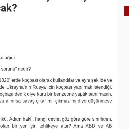
cak?
yacağım.
 sorunu” nedir?
1820’lerde koçbaşı olarak kullandılar ve aynı şekilde ve
de Ukrayna’nın Rusya için koçbaşı yapılmak istendiği,
z. Koçbaşı dedik diye kuru bir benzetme yaptık sanılmasın,
a alınırsa savaş çıkar mı, çıkmaz mı diye düşünmeye
ü. Adam haklı, hangi devlet göz göre göre sınırlarını,
ğı olan bir yer için tehlikeye atar? Ama ABD ve AB