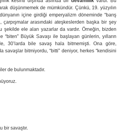
ıllık kesinti dışında aslında bir
devamlılık
vardı. Bu
olarak düşünmemek de mümkündür. Çünkü, 19. yüzyılın
 dünyanın içine girdiği emperyalizm döneminde “barış
n, çarpışmalar arasındaki ateşkeslerden başka bir şey
u şekilde ele alan yazarlar da vardır. Örneğin, bizden
e “biten” Büyük Savaşı ile başlayan günlerin, yılların
e, 30’larda bile savaş hala bitmemişti. Ona göre,
savaşlar bitmiyordu, “bitti” deniyor, herkes “kendisini
iler de bulunmaktadır.
nüyoruz.
 bir savaştır.