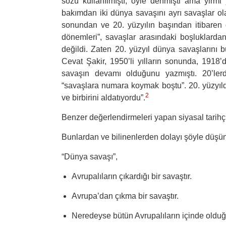
sözü kullanılmıştı, öyle denmişti ama yirmi y
bakımdan iki dünya savaşını ayrı savaşlar 
sonundan ve 20. yüzyılın başından itibaren
dönemleri”, savaşlar arasındaki boşluklarda
değildi. Zaten 20. yüzyıl dünya savaşlarını b
Cevat Şakir, 1950’li yılların sonunda, 1918’d
savaşın devamı olduğunu yazmıştı. 20’lerd
“savaşlara numara koymak boştu”. 20. yüzyılda 
2
ve birbirini aldatıyordu”.
Benzer değerlendirmeleri yapan siyasal tarihç
Bunlardan ve bilinenlerden dolayı şöyle düşü
“
Dünya savaşı”,
Avrupalıların çıkardığı bir savaştır.
Avrupa’dan çıkma bir savaştır.
Neredeyse bütün Avrupalıların içinde olduğu