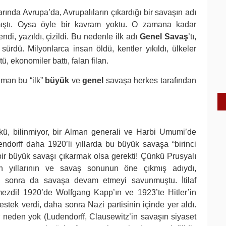
arında Avrupa’da, Avrupalıların çıkardığı bir savaşın adı
ıştı. Oysa öyle bir kavram yoktu. O zamana kadar
di, yazıldı, çizildi. Bu nedenle ilk adı
Genel Savaş
’tı,
sürdü. Milyonlarca insan öldü, kentler yıkıldı, ülkeler
, ekonomiler battı, falan filan.
zaman bu “ilk”
büyük
ve
genel
savaşa herkes tarafından
nkü, bilinmiyor, bir Alman generali ve Harbi Umumi’de
dorff daha 1920’li yıllarda bu büyük savaşa “birinci
 bir büyük savaşı çıkarmak olsa gerekti! Çünkü Prusyalı
n yıllarının ve savaş sonunun öne çıkmış adıydı,
n sonra da savaşa devam etmeyi savunmuştu. İtilaf
lemezdi! 1920’de Wolfgang Kapp’ın ve 1923’te Hitler’in
destek verdi, daha sonra Nazi partisinin içinde yer aldı.
r neden yok (Ludendorff, Clausewitz’in savaşın siyaset