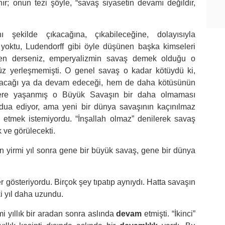
nır; onun tezi şöyle, “savaş siyasetin devamı değildir,
ekilde çıkacağına, çıkabileceğine, dolayısıyla
n yoktu, Ludendorff gibi öyle düşünen başka kimseleri
den derseniz, emperyalizmin savaş demek olduğu o
nüz yerleşmemişti. O genel savaş o kadar kötüydü ki,
lanacağı ya da devam edeceği, hem de daha kötüsünün
 kere yaşanmış o Büyük Savaşın bir daha olmaması
n dua ediyor, ama yeni bir dünya savaşının kaçınılmaz
 etmek istemiyordu. “İnşallah olmaz” denilerek savaş
ve görülecekti.
 yirmi yıl sonra gene bir büyük savaş, gene bir dünya
 gösteriyordu. Birçok şey tıpatıp aynıydı. Hatta savaşın
ki yıl daha uzundu.
mi yıllık bir aradan sonra aslında
devam
etmişti. “İkinci”