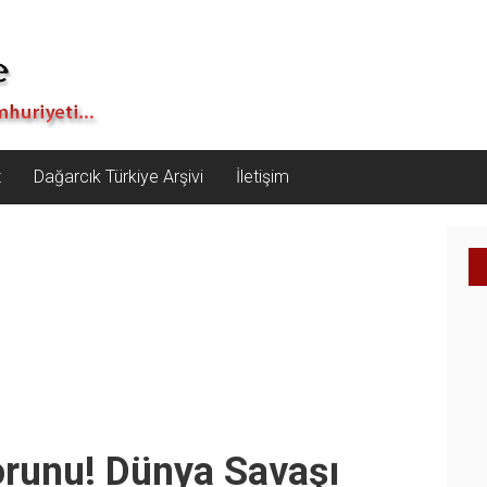
z
Dağarcık Türkiye Arşivi
İletişim
runu! Dünya Savaşı