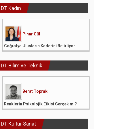
DT Kadın
Pınar Gül
Coğrafya Ulusların Kaderini Belirliyor
DT Bilim ve Teknik
Berat Toprak
Renklerin Psikolojik Etkisi Gerçek mi?
DT Kültür Sanat