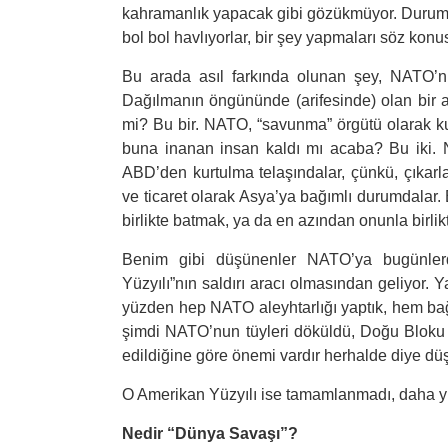
kahramanlık yapacak gibi gözükmüyor. Durumu an
bol bol havlıyorlar, bir şey yapmaları söz konu
Bu arada asıl farkında olunan şey, NATO’n
Dağılmanın öngününde (arifesinde) olan bir ask
mi? Bu bir. NATO, “savunma” örgütü olarak ku
buna inanan insan kaldı mı acaba? Bu iki. 
ABD’den kurtulma telaşındalar, çünkü, çıkarla
ve ticaret olarak Asya’ya bağımlı durumdalar
birlikte batmak, ya da en azından onunla birlik
Benim gibi düşünenler NATO’ya bugünlerde
Yüzyılı”nın saldırı aracı olmasından geliyor. 
yüzden hep NATO aleyhtarlığı yaptık, hem bağı
şimdi NATO’nun tüyleri döküldü, Doğu Bloku
edildiğine göre önemi vardır herhalde diye düşü
O Amerikan Yüzyılı ise tamamlanmadı, daha yü
Nedir “Dünya Savaşı”?