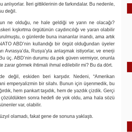
lıyorlar. İleri gittiklerinin de farkındalar. Bu nedenle,
su değil.
un ne olduğu, ne hale geldiği ve yarın ne olacağı?
eri kışkırtma örgütünün caydırıcılığı ve yararı olabilir
rulmuştu, o günlerde buna inananlar inandı, ama artık
NATO ABD’nin kullandığı bir örgüt olduğundan üyeler
rı Avrasya’da, Rusya’yla anlaşmak istiyorlar, ve enerji
. Bu üç. ABD’nin durumu da pek güven vermiyor, onunla
te zarar görmek ihtimali ihmal edilebilir mi? Bu da dört.
 değil, eskiden beri karşıdır. Nedeni, “Amerikan
Yani emperyalizmin bir silahı. Bunun için üşenmedik, bu
rdık, hem pankart taşıdık, hem de yazdık çizdik. Gerçi
 çözüldükten sonra hedefi de yok oldu, ama hala sözü
nenler var, olabilir.
zyıl olamadı, fakat gene de sonuna yaklaştı.