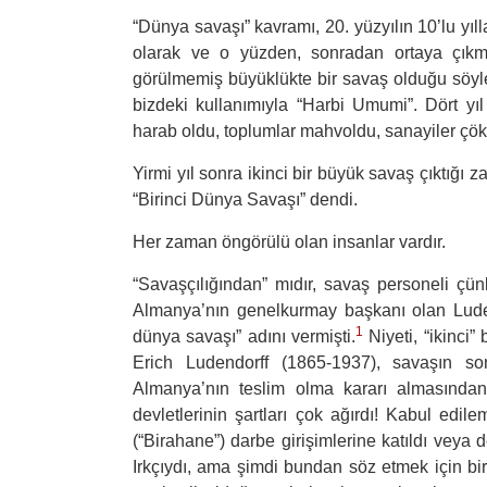
“
Dünya savaşı” kavramı, 20. yüzyılın 10’lu yıll
olarak ve o yüzden, sonradan ortaya çıkm
görülmemiş büyüklükte bir savaş olduğu söylen
bizdeki kullanımıyla “Harbi Umumi”. Dört yıl 
harab oldu, toplumlar mahvoldu, sanayiler çöktü
Yirmi yıl sonra ikinci bir büyük savaş çıktığı 
“Birinci Dünya Savaşı” dendi.
Her zaman öngörülü olan insanlar vardır.
“
Savaşçılığından” mıdır, savaş personeli çü
Almanya’nın genelkurmay başkanı olan Luden
1
dünya savaşı” adını vermişti.
Niyeti, “ikinci”
Erich Ludendorff (1865-1937), savaşın so
Almanya’nın teslim olma kararı almasında
devletlerinin şartları çok ağırdı! Kabul edi
(“Birahane”) darbe girişimlerine katıldı veya 
Irkçıydı, ama şimdi bundan söz etmek için bi