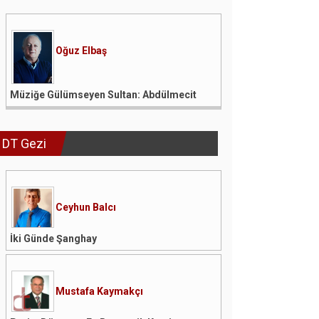
Oğuz Elbaş
Müziğe Gülümseyen Sultan: Abdülmecit
DT Gezi
Ceyhun Balcı
İki Günde Şanghay
Mustafa Kaymakçı