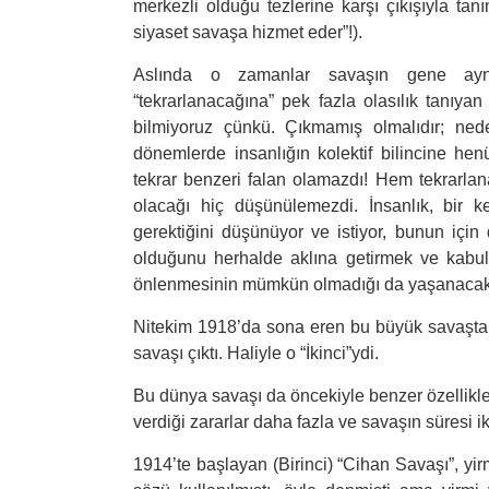
merkezli olduğu tezlerine karşı çıkışıyla tanı
siyaset savaşa hizmet eder”!).
Aslında o zamanlar savaşın gene aynı ş
“tekrarlanacağına” pek fazla olasılık tanıya
bilmiyoruz çünkü. Çıkmamış olmalıdır; ne
dönemlerde insanlığın kolektif bilincine he
tekrar benzeri falan olamazdı! Hem tekrar
olacağı hiç düşünülemezdi. İnsanlık, bir
gerektiğini düşünüyor ve istiyor, bunun içi
olduğunu herhalde aklına getirmek ve kabul
önlenmesinin mümkün olmadığı da yaşanacak 
Nitekim 1918’da sona eren bu büyük savaştan
savaşı çıktı. Haliyle o “İkinci”ydi.
Bu dünya savaşı da öncekiyle benzer özellikler
verdiği zararlar daha fazla ve savaşın süresi i
1914’te başlayan (Birinci) “Cihan Savaşı”, yir