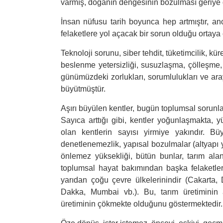
varmış, doğanın dengesinin bozulması geriye dö
İnsan nüfusu tarih boyunca hep artmıştır, a
felaketlere yol açacak bir sorun olduğu ortaya ç
Teknoloji sorunu, siber tehdit, tüketimcilik, k
beslenme yetersizliği, susuzlaşma, çölleşme
günümüzdeki zorlukları, sorumlulukları ve aray
büyütmüştür.
Aşırı büyülen kentler, bugün toplumsal sorunla
Sayıca arttığı gibi, kentler yoğunlaşmakta, 
olan kentlerin sayısı yirmiye yakındır. B
denetlenemezlik, yapısal bozulmalar (altyapı 
önlemez yüksekliği, bütün bunlar, tarım ala
toplumsal hayat bakımından başka felaketler
yarıdan çoğu çevre ülkelerinindir (Cakarta,
Dakka, Mumbai vb.). Bu, tarım üretiminin a
üretiminin çökmekte olduğunu göstermektedir.