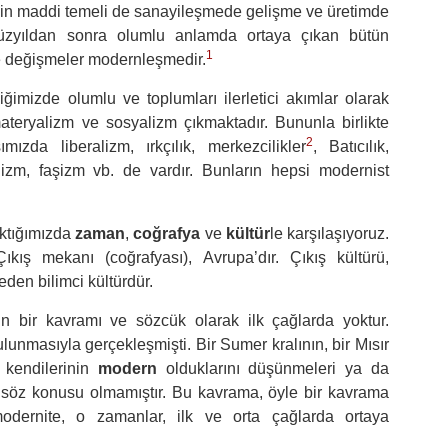
enin maddi temeli de sanayileşmede gelişme ve üretimde
yüzyıldan sonra olumlu anlamda ortaya çıkan bütün
1
ve değişmeler modernleşmedir.
imizde olumlu ve toplumları ilerletici akımlar olarak
l materyalizm ve sosyalizm çıkmaktadır. Bununla birlikte
2
ızda liberalizm, ırkçılık, merkezcilikler
, Batıcılık,
alizm, faşizm vb. de vardır. Bunların hepsi modernist
aktığımızda
zaman
,
coğrafya
ve
kültür
le karşılaşıyoruz.
ıkış mekanı (coğrafyası), Avrupa’dır. Çıkış kültürü,
en bilimci kültürdür.
 bir kavramı ve sözcük olarak ilk çağlarda yoktur.
ulunmasıyla gerçekleşmişti. Bir Sumer kralının, bir Mısır
n kendilerinin
modern
olduklarını düşünmeleri ya da
 söz konusu olmamıştır. Bu kavrama, öyle bir kavrama
dernite, o zamanlar, ilk ve orta çağlarda ortaya