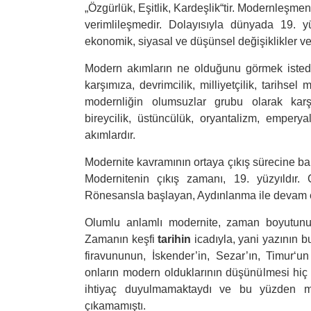
„Özgürlük, Eşitlik, Kardeşlik“tir. Modernleşm
verimlileşmedir. Dolayısıyla dünyada 19. 
ekonomik, siyasal ve düşünsel değişiklikler 
Modern akımların ne olduğunu görmek istediğ
karşımıza, devrimcilik, milliyetçilik, tarihse
modernliğin olumsuzlar grubu olarak karşım
bireycilik, üstüncülük, oryantalizm, empery
akımlardır.
Modernite kavramının ortaya çıkış sürecine b
Modernitenin çıkış zamanı, 19. yüzyıldır. Ç
Rönesansla başlayan, Aydınlanma ile devam ed
Olumlu anlamlı modernite, zaman boyutunun
Zamanın keşfi
tarihin
icadıyla, yani yazının b
firavununun, İskender’in, Sezar’ın, Timur‘u
onların modern olduklarının düşünülmesi hiç
ihtiyaç duyulmamaktaydı ve bu yüzden mo
çıkamamıştı.