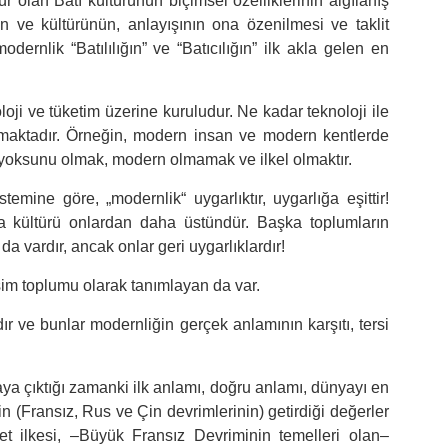
tür olan Batı kültürünün biçimsel özelliklerinin algılanış
in ve kültürünün, anlayışının ona özenilmesi ve taklit
odernlik “Batılılığın” ve “Batıcılığın” ilk akla gelen en
oloji ve tüketim üzerine kuruludur. Ne kadar teknoloji ile
lmaktadır. Örneğin, modern insan ve modern kentlerde
m yoksunu olmak, modern olmamak ve ilkel olmaktır.
temine göre, „modernlik“ uygarlıktır, uygarlığa eşittir!
pa kültürü onlardan daha üstündür. Başka toplumların
 da vardır, ancak onlar geri uygarlıklardır!
şim toplumu olarak tanımlayan da var.
r ve bunlar modernliğin gerçek anlamının karşıtı, tersi
a çıktığı zamanki ilk anlamı, doğru anlamı, dünyayı en
in (Fransız, Rus ve Çin devrimlerinin) getirdiği değerler
zet ilkesi, –Büyük Fransız Devriminin temelleri olan–