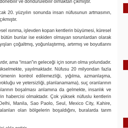
nebilir ve döndürülebilir olmaktan çıkmıştır.
ncak 20. yüzyılın sonunda insan nüfusunun artmasının,
ıkmıştır.
üresel ısınma, işlevden kopan kentlerin büyümesi, küresel
, bütün bunlar ise eskiden olmayan sorunlardan olarak
ışları çoğaltmış, yoğunlaştırmış, artırmış ve boyutlarını
rdır, ama “insan”ın geleceği için sorun olma yolundadır.
yükselmekte, yayılmaktadır. Nüfusu 20 milyondan fazla
üyümenin kontrol edilemezliği, yığılma, azmanlaşma,
yokluğu ve yetersizliği, planlanamama), suç oranlarının
nlarının boşalması anlamına da gelmekte, insanlık ve
in habercisi olmaktadır. Çok yüksek nüfuslu kentlerin
 Delhi, Manila, Sao Paolo, Seul, Mexico City, Kahire,
lanları olan bölgelerin boşaldığını, buralarda tarım