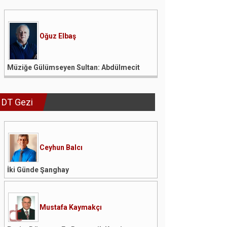
Oğuz Elbaş
Müziğe Gülümseyen Sultan: Abdülmecit
DT Gezi
Ceyhun Balcı
İki Günde Şanghay
Mustafa Kaymakçı