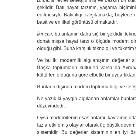
Birincisi
, evrenselleştirilmiş ve baskın bir kül
şeklidir. Batı hayat tarzının, yaşama biçimin
edilmesiyle Batıcılığı karşılamakta, böylece m
basit ve en ilkel görüntüsü olmaktadır.
İkincisi
, bu anlamın daha sığ bir şeklidir, tekn
donatılmışsa hayat tarzı o ölçüde modern o
olduğu gibi. Buna karşılık teknoloji ve tüketi
Ve bu iki modernlik algılanışının değerler sis
Başka toplumların kültürleri varsa da Avru
kültürleri olduğuna göre elbette bir uygarlıkları
Bunların dışında modern toplumu bilgi ve ileti
Ne yazık ki yaygın algılanan anlamlar bunlardı
düzeyindedir.
Oysa modernitenin esas anlamı, kavramın ortay
fazla etkilemiş olaylar olarak üç büyük devrim
sistemidir. Bu değerler sisteminin en iyi ö