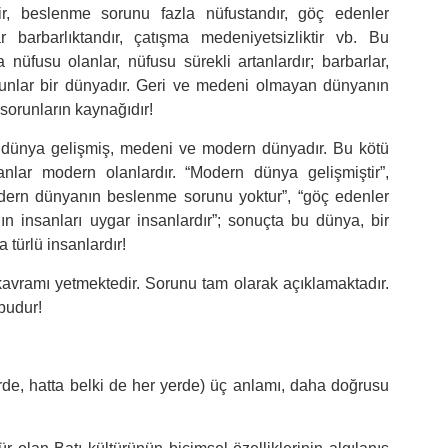
dir, beslenme sorunu fazla nüfustandır, göç edenler
r barbarlıktandır, çatışma medeniyetsizliktir vb. Bu
a nüfusu olanlar, nüfusu sürekli artanlardır; barbarlar,
e bunlar bir dünyadır. Geri ve medeni olmayan dünyanın
 sorunların kaynağıdır!
u dünya gelişmiş, medeni ve modern dünyadır. Bu kötü
nlar modern olanlardır. “Modern dünya gelişmiştir”,
dern dünyanın beslenme sorunu yoktur”, “göç edenler
 insanları uygar insanlardır”; sonuçta bu dünya, bir
türlü insanlardır!
avramı yetmektedir. Sorunu tam olarak açıklamaktadır.
budur!
rde, hatta belki de her yerde) üç anlamı, daha doğrusu