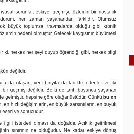
i akla getirir.
yasal sorunlar, eskiye, geçmişe özlemin bir nostaljik
 durum, her zaman yaşanandan farklıdır. Olumsuz
r. Çok büyük toplumsal travmalarda olduğu gibi kronik
e özlemin nedeni olmuştur. Gelecek kaygısının büyümesi
dır ki, herkes her şeyi duyup öğrendiği gibi, herkes bilgi
ün değildir.
yıla da ulaşan, yeni binyıla da tanıklık edenler ve iki
n bir geçmiş değildir. Belki de tarih boyunca yaşanan
le gelmiştir, hepsine göre olağanüstüdür. Çünkü
bu en
in, en hızlı değişimlerin, en büyük sarsıntıların, en büyük
in eseri ve sonucudur.
ili istekleri olması da doğaldır. Açıklık getirilmesi
inin sınırının ne olduğudur. Ne kadar eskiye dönüş