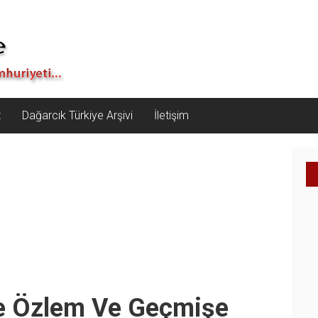
z
Dağarcık Türkiye Arşivi
İletişim
e Özlem Ve Geçmişe