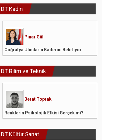
DT Kadın
Pınar Gül
Coğrafya Ulusların Kaderini Belirliyor
DT Bilim ve Teknik
Berat Toprak
Renklerin Psikolojik Etkisi Gerçek mi?
DT Kültür Sanat