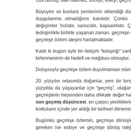
Öze dönüş, ister istemez, önceyi, eskiyi, geçmiş
Büyüyen ve bunlara yenilerinin eklendiği dün
duygulanma olmadığının kanıtıdır. Çünkü
değişimler hızlıdır, sarsıcıdır, kapsamlıdı
tedirginlikle birlikte yaşanan zaman, geçmiş
geçmişe özlem ateşini harlatmaktadır.
Kaldı ki bugün öyle bir iletişim “kolaylığı” var
kirlenmesinin de hedefi ve mağduru olmuştur.
Dolayısıyla geçmişe özlem duyulmaması mümk
20. yüzyılın ortasında doğanlar, yeni bir bin
yüzyılda da yaşayanlar için “geçmiş”, olağa
geçmişlerin hepsinden daha dikkate değer ha
son geçmiş düşüncesi
, en çarpıcı yenilikler
korkuların içinde yer aldığı bir tarihsel dönem
Bugünkü geçmişe özlemin, geçmişe dönüşle ilg
gereken ise eskiye ve geçmişe dönüş isteğ