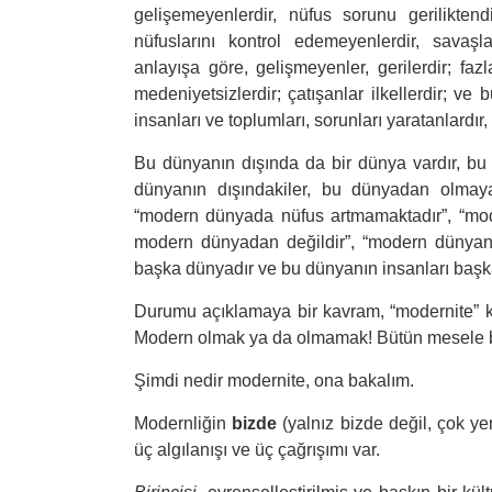
gelişemeyenlerdir, nüfus sorunu gerilikten
nüfuslarını kontrol edemeyenlerdir, savaşla
anlayışa göre, gelişmeyenler, gerilerdir; fazl
medeniyetsizlerdir; çatışanlar ilkellerdir; v
insanları ve toplumları, sorunları yaratanlardır,
Bu dünyanın dışında da bir dünya vardır, b
dünyanın dışındakiler, bu dünyadan olmaya
“modern dünyada nüfus artmamaktadır”, “mo
modern dünyadan değildir”, “modern dünyanın
başka dünyadır ve bu dünyanın insanları başka 
Durumu açıklamaya bir kavram, “modernite” k
Modern olmak ya da olmamak! Bütün mesele 
Şimdi nedir modernite, ona bakalım.
Modernliğin
bizde
(yalnız bizde değil, çok ye
üç algılanışı ve üç çağrışımı var.