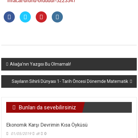
ihracat-urunu-ordudur-5223347
Yazı
Aliağa’nın Yazgısı Bu Olmamalı!
dolaşımı
Sayıların Sihirli Dünyası 1- Tarih Öncesi Dönemde Matematik
Bunları da sevebilirsiniz
Ekonomik Karşı Devrimin Kısa Öyküsü
01/05/2019
dt
0