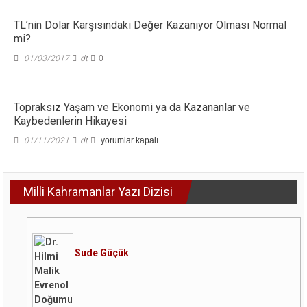
TL’nin Dolar Karşısındaki Değer Kazanıyor Olması Normal
mi?
01/03/2017
dt
0
Topraksız Yaşam ve Ekonomi ya da Kazananlar ve
Kaybedenlerin Hikayesi
Topraksız
01/11/2021
dt
yorumlar kapalı
Yaşam
ve
Ekonomi
Milli Kahramanlar Yazı Dizisi
ya
da
Kazananlar
ve
Kaybedenlerin
Hikayesi
Sude Güçük
için