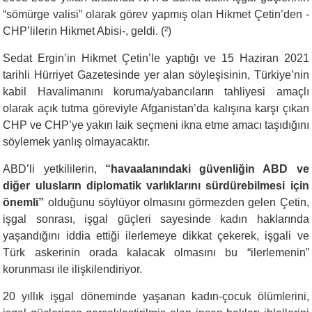
“sömürge valisi” olarak görev yapmış olan Hikmet Çetin’den -
CHP’lilerin Hikmet Abisi-, geldi. (²)
Sedat Ergin’in Hikmet Çetin’le yaptığı ve 15 Haziran 2021
tarihli Hürriyet Gazetesinde yer alan söyleşisinin, Türkiye’nin
kabil Havalimanını koruma/yabancıların tahliyesi amaçlı
olarak açık tutma göreviyle Afganistan’da kalışına karşı çıkan
CHP ve CHP’ye yakın laik seçmeni ikna etme amacı taşıdığını
söylemek yanlış olmayacaktır.
ABD’li yetkililerin,
“havaalanındaki güvenliğin ABD ve
diğer ulusların diplomatik varlıklarını sürdürebilmesi için
önemli”
olduğunu söylüyor olmasını
görmezden gelen Çetin,
işgal sonrası, işgal güçleri sayesinde kadın haklarında
yaşandığını iddia ettiği ilerlemeye dikkat çekerek, işgali ve
Türk askerinin orada kalacak olmasını bu “ilerlemenin”
korunması ile ilişkilendiriyor.
20 yıllık işgal döneminde yaşanan kadın-çocuk ölümlerini,