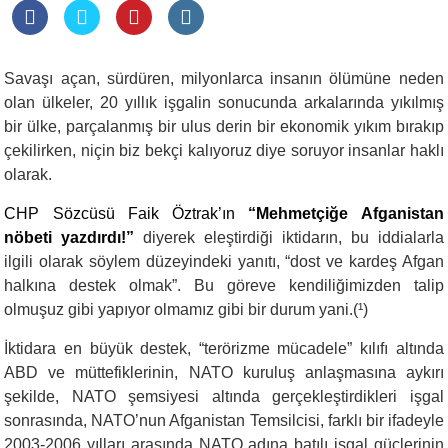
Savaşı açan, sürdüren, milyonlarca insanın ölümüne neden
olan ülkeler, 20 yıllık işgalin sonucunda arkalarında yıkılmış
bir ülke, parçalanmış bir ulus derin bir ekonomik yıkım bırakıp
çekilirken, niçin biz bekçi kalıyoruz diye soruyor insanlar haklı
olarak.
CHP Sözcüsü Faik Öztrak’ın
“Mehmetçiğe Afganistan
nöbeti yazdırdı!”
diyerek eleştirdiği iktidarın, bu iddialarla
ilgili olarak söylem düzeyindeki yanıtı, “dost ve kardeş Afgan
halkına destek olmak”. Bu göreve kendiliğimizden talip
olmuşuz gibi yapıyor olmamız gibi bir durum yani.(¹)
İktidara en büyük destek, “terörizme mücadele” kılıfı altında
ABD ve müttefiklerinin, NATO kuruluş anlaşmasına aykırı
şekilde, NATO şemsiyesi altında gerçekleştirdikleri
işgal
sonrasında, NATO’nun Afganistan Temsilcisi, farklı bir ifadeyle
2003-2006 yılları arasında NATO adına batılı işgal güçlerinin