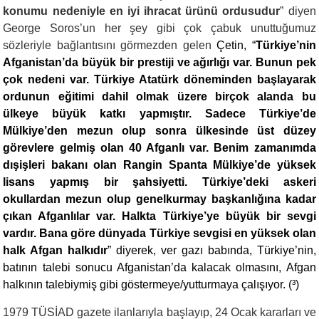
konumu nedeniyle en iyi ihracat ürünü ordusudur
” diyen
George Soros’un her şey gibi çok çabuk unuttuğumuz
sözleriyle bağlantısını görmezden gelen
Çetin, “
Türkiye’nin
Afganistan’da büyük bir prestiji ve ağırlığı var. Bunun pek
çok nedeni var. Türkiye Atatürk döneminden başlayarak
ordunun eğitimi dahil olmak üzere birçok alanda bu
ülkeye büyük katkı yapmıştır. Sadece Türkiye’de
Mülkiye’den mezun olup sonra ülkesinde üst düzey
görevlere gelmiş olan 40 Afganlı var. Benim zamanımda
dışişleri bakanı olan Rangin Spanta Mülkiye’de yüksek
lisans yapmış bir şahsiyetti. Türkiye’deki askeri
okullardan mezun olup genelkurmay başkanlığına kadar
çıkan Afganlılar var. Halkta Türkiye’ye büyük bir sevgi
vardır. Bana göre dünyada Türkiye sevgisi en yüksek olan
halk Afgan halkıdır
” diyerek, ver gazı babında, Türkiye’nin,
batının talebi sonucu Afganistan’da kalacak olmasını, Afgan
halkının talebiymiş gibi göstermeye/yutturmaya çalışıyor. (³)
1979 TÜSİAD gazete ilanlarıyla başlayıp, 24 Ocak kararları ve