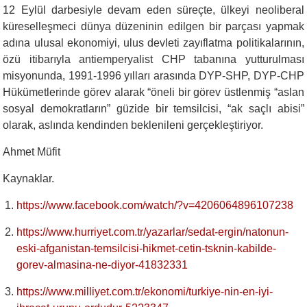
12 Eylül darbesiyle devam eden süreçte, ülkeyi neoliberal
küreselleşmeci dünya düzeninin edilgen bir parçası yapmak
adına ulusal ekonomiyi, ulus devleti zayıflatma politikalarının,
özü itibarıyla antiemperyalist CHP tabanına yutturulması
misyonunda, 1991-1996 yılları arasında DYP-SHP, DYP-CHP
Hükümetlerinde görev alarak “öneli bir görev üstlenmiş “aslan
sosyal demokratların” güzide bir temsilcisi, “ak saçlı abisi”
olarak, aslında kendinden beklenileni gerçekleştiriyor.
Ahmet Müfit
Kaynaklar.
https://www.facebook.com/watch/?v=4206064896107238
https://www.hurriyet.com.tr/yazarlar/sedat-ergin/natonun-
eski-afganistan-temsilcisi-hikmet-cetin-tsknin-kabilde-
gorev-almasina-ne-diyor-41832331
https://www.milliyet.com.tr/ekonomi/turkiye-nin-en-iyi-