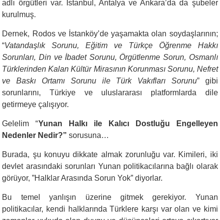
adlı örgütleri var. İstanbul, Antalya ve Ankara’da da şubeler
kurulmuş.
Dernek, Rodos ve İstanköy’de yaşamakta olan soydaşlarının;
“
Vatandaşlık Sorunu, Eğitim ve Türkçe Öğrenme Hakkı
Sorunları, Din ve İbadet Sorunu, Örgütlenme Sorun, Osmanlı
Türklerinden Kalan Kültür Mirasının Korunması Sorunu, Nefret
ve Baskı Ortamı Sorunu ile Türk Vakıfları Sorunu
” gibi
sorunlarını, Türkiye ve uluslararası platformlarda dile
getirmeye çalışıyor.
Gelelim “
Yunan Halkı ile Kalıcı Dostluğu Engelleyen
Nedenler Nedir?”
sorusuna…
Burada, şu konuyu dikkate almak zorunluğu var. Kimileri, iki
devlet arasındaki sorunları Yunan politikacılarına bağlı olarak
görüyor, ”Halklar Arasında Sorun Yok” diyorlar.
Bu temel yanlışın üzerine gitmek gerekiyor. Yunan
politikacılar, kendi halklarında Türklere karşı var olan ve kimi