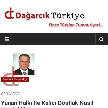
İçeriğe
geç
Dağarcık
Türkiye
Önce
Türkiye
Cumhuriyeti…
Mustafa Kaymakçı
01/10/2020
Yunan Halkı Ile Kalıcı Dostluk Nasıl