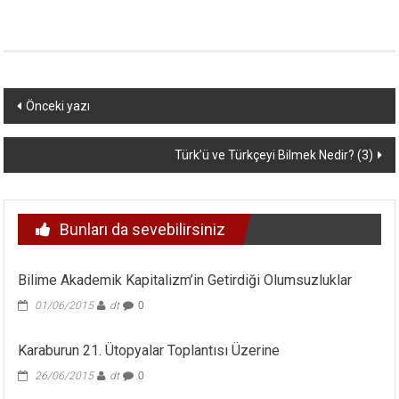
Yazı
Önceki yazı
dolaşımı
Türk’ü ve Türkçeyi Bilmek Nedir? (3)
Bunları da sevebilirsiniz
Bilime Akademik Kapitalizm’in Getirdiği Olumsuzluklar
01/06/2015
dt
0
Karaburun 21. Ütopyalar Toplantısı Üzerine
26/06/2015
dt
0