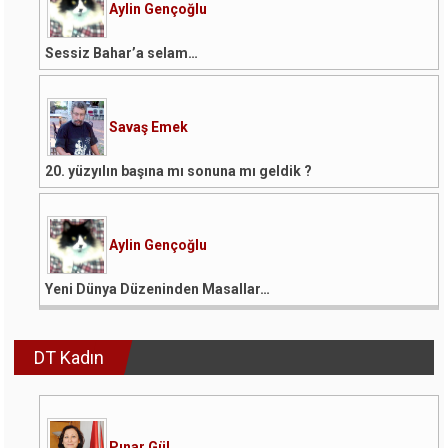
Aylin Gençoğlu
Sessiz Bahar’a selam…
Savaş Emek
20. yüzyılın başına mı sonuna mı geldik ?
Aylin Gençoğlu
Yeni Dünya Düzeninden Masallar…
DT Kadın
Pınar Gül