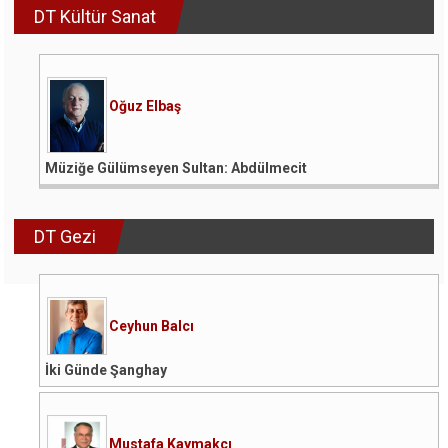
DT Kültür Sanat
Oğuz Elbaş
Müziğe Gülümseyen Sultan: Abdülmecit
DT Gezi
Ceyhun Balcı
İki Günde Şanghay
Mustafa Kaymakçı