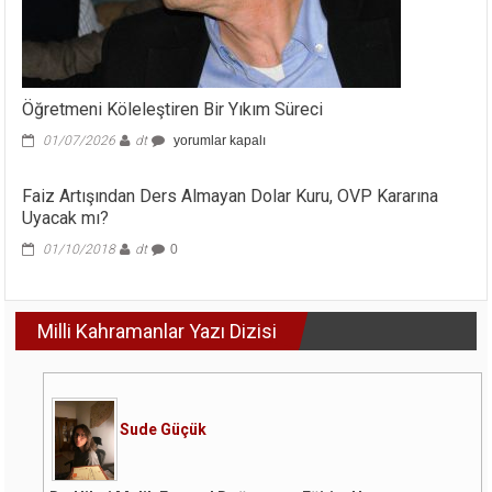
Öğretmeni Köleleştiren Bir Yıkım Süreci
Öğretmeni
01/07/2026
dt
yorumlar kapalı
Köleleştiren
Bir
Faiz Artışından Ders Almayan Dolar Kuru, OVP Kararına
Yıkım
Uyacak mı?
Süreci
için
01/10/2018
dt
0
Milli Kahramanlar Yazı Dizisi
Sude Güçük