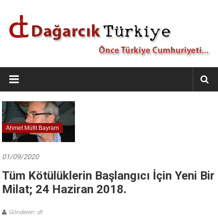
İçeriğe
geç
Dağarcık
Türkiye
Önce
Türkiye
Cumhuriyeti…
Ahmet Müfit Bayram
01/09/2020
Tüm Kötülüklerin Başlangıcı İçin Yeni Bir
Milat; 24 Haziran 2018.
Gönderen: dt