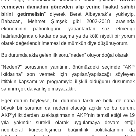
vermeyen damadını görevden alıp yerine liyakat sahibi
birini getirmelisin
”
diyerek Berat Albayarak’a yükleyip,
Babacan, Mehmet Şimşek gibi 2002-2018 arasında
ekonominin patronluğunu yapanlardan söz etmediği
hatırlandığında o kadar da saçma ya da kötü niyetli bir yorum
olarak değerlendirilmemesi de mümkün diye düşünüyorum.
Bu durumda akla gelen ilk soru,“neden” oluyor doğal olarak.
“
Neden?” sorusunun yanıtının, önümüzdeki seçimde “AKP
iktidarına” son vermek için yapılan/yapılacağı söyleyen
ittifakın kapsamı ve programıyla ilişkili olduğunu düşünmek
sanırım çok da yanlış olmayacaktır.
Eğer durum böyleyse, bu durumun farklı ve belki de daha
büyük bir sorunun da nedeni olacağı açıktır ve bu durum,
AKP’yi iktidardan uzaklaştırmanın, AKP’nin temsil ettiği ve 19
yıla yakındır sürekli olarak uygulamaya devam ettiği
neoliberal küreselleşmeci bağımlılık politikalarının da