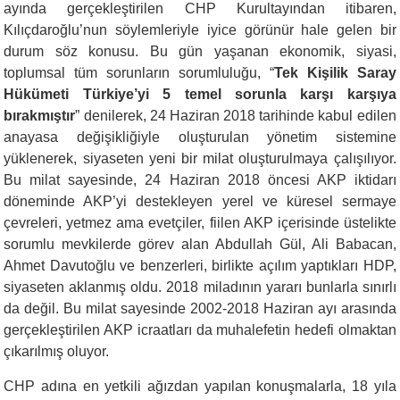
ayında gerçekleştirilen CHP Kurultayından itibaren,
Kılıçdaroğlu’nun söylemleriyle iyice görünür hale gelen bir
durum söz konusu. Bu gün yaşanan ekonomik, siyasi,
toplumsal tüm sorunların sorumluluğu, “
Tek Kişilik Saray
Hükümeti Türkiye’yi 5 temel sorunla karşı karşıya
bırakmıştır
” denilerek, 24 Haziran 2018 tarihinde kabul edilen
anayasa değişikliğiyle oluşturulan yönetim sistemine
yüklenerek, siyaseten yeni bir milat oluşturulmaya çalışılıyor.
Bu milat sayesinde, 24 Haziran 2018 öncesi AKP iktidarı
döneminde AKP’yi destekleyen yerel ve küresel sermaye
çevreleri, yetmez ama evetçiler, fiilen AKP içerisinde üstelikte
sorumlu mevkilerde görev alan Abdullah Gül, Ali Babacan,
Ahmet Davutoğlu ve benzerleri, birlikte açılım yaptıkları HDP,
siyaseten aklanmış oldu. 2018 miladının yararı bunlarla sınırlı
da değil. Bu milat sayesinde 2002-2018 Haziran ayı arasında
gerçekleştirilen AKP icraatları da muhalefetin hedefi olmaktan
çıkarılmış oluyor.
CHP adına en yetkili ağızdan yapılan konuşmalarla, 18 yıla