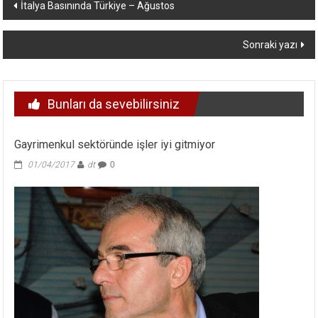
Yazı
İtalya Basınında Türkiye – Ağustos
dolaşımı
Sonraki yazı
Bunları da sevebilirsiniz
Gayrimenkul sektöründe işler iyi gitmiyor
01/04/2017
dt
0