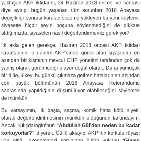
yaklaşan AKP iktidarını, 24 Haziran 2018 öncesi ve sonrası
diye ayırıp, bugün yaşanan tüm sorunları 2018 Anayasa
değişikliği sonrası kurulan sisteme yükleyen bu yeni söylemi,
siyasette hiçbir şeyin boşuna söylenmediğini de dikkate
aldığımızda, siyaseten nasıl değerlendirmemiz gerekiyor?
İlk akla gelen gerekçe, Haziran 2018 öncesi AKP iktidarı
icraatlarının, o dönem AKP’sinde görev alan siyasilerin en
azından bir kısmının mevcut CHP yönetimi tarafından çok da
yanlış olarak görülmediği oluyor doğal olarak. Daha yumuşak
bir dille, ülkeyi bu günkü çıkmaza getiren hataların en azından
çok büyük bölümünün 2018 Anayasa Referandumu
sonrasında yapıldığının düşünülüyor olabileceğini söylemek
de mümkün.
Bu varsayımın, ilk başta, saçma, komik hatta kötü niyetli
olarak değerlendirilmesinin mümkün olduğunun farkındayım.
Ancak, Kılıçdaroğlu’nun
“Abdullah Gül’den neden bu kadar
korkuyorlar?”
diyerek, Gül’ü aklayıp, AKP’nin korkulu rüyası
ilan ettiği,
ekonomideki sorunların bütün yükünü
“
Güven