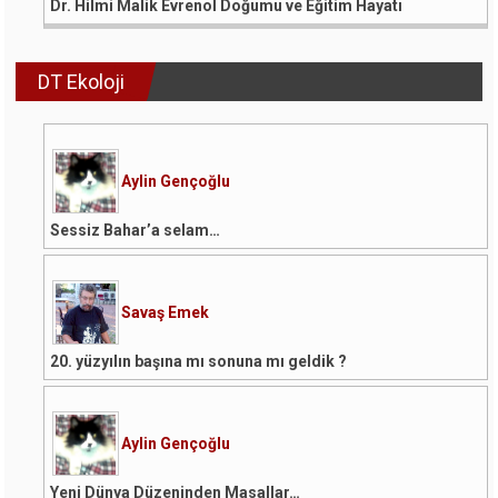
Dr. Hilmi Malik Evrenol Doğumu ve Eğitim Hayatı
DT Ekoloji
Aylin Gençoğlu
Sessiz Bahar’a selam…
Savaş Emek
20. yüzyılın başına mı sonuna mı geldik ?
Aylin Gençoğlu
Yeni Dünya Düzeninden Masallar…