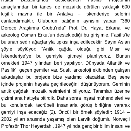
amaçlarından bir tanesi de mozaikte görülen yaklaşık 600
kişilik mavna ile bir Antalya – İskenderiye seferini
canlandırmaktır. Uluburun batığının aynısını yapan “360
Derece Araştırma Grubu’nda” Prof. Dr. Hayat Erkanal ve
arkeolog Osman Erkut’un desteklediği bu girişimle, Fasilis’te
bulunan sedir ağaçlarıyla tıpkısı inşa edilecektir. Sayın Aslan
şöyle söylüyor: “Antik çağda olduğu gibi Mısır ve
İskenderiye’ye bu gemiyle gitmeyi planlıyoruz. Bunun
örnekleri 1947 yılından beri yapılıyor. Dünyada Atlantik ve
Pasifik’i geçen gemiler var. Sualtı arkeoloji ekibinden çalışan
arkadaşlar bu projede bize yardımcı olacaklar. Beş sene
içinde projenin hayata geçirileceğini düşünüyorum. Geminin
antik çağdaki mozaik resimlerini biliyoruz. Tanımları üzerine
çizimi ana hattıyla bitirdik. Daha sonra inşaat mühendisleri ve
bu konulardaki tecrübeli insanlarla görüş birliğine vararak
gemiyi inşa edeceğiz (2). Öncül bir örnek şöyledir: 1914 –
2002 yılları arasında yaşamış olan Larvik doğumlu Norveçli
Profesör Thor Heyerdahl, 1947 yılında genç bir bilim insanı ve