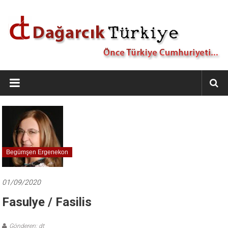
İçeriğe
geç
Dağarcık
Türkiye
Önce
Türkiye
Cumhuriyeti…
Begümşen Ergenekon
01/09/2020
Fasulye / Fasilis
Gönderen: dt