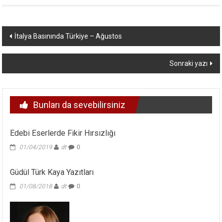
Yazı
İtalya Basınında Türkiye – Ağustos
dolaşımı
Sonraki yazı
Bunları da sevebilirsiniz
Edebi Eserlerde Fikir Hırsızlığı
01/04/2019
dt
0
Güdül Türk Kaya Yazıtları
01/08/2018
dt
0