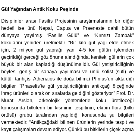
Gül Yağından Antik Koku Peşinde
Disiplinler arası Fasilis Projesinin araştırmalarının bir diğer
hedefi ise ünü Nepal, Capua ve Praeneste dahil bütün
dünyaya yayılmış “Fasilis Gülü” ve “Kırmızı Zambak”
kokularını yeniden üretmektir. “Bir kilo gül yağı elde etmek
için, 2 milyon gül yaprağı, yani 4-5 ton gülün işlemden
geçirildiği gerçeği göz önüne alındığında, kentteki güllerin çok
büyük bir alan kapladığı düşünülmelidir. Gül yetiştiriciliğinin
böylesi geniş bir sahaya yayılması ve ünlü sofist (sufi) ve
kültür tarihçisi Athenaios ile doğa bilimci Plinius’un aktardığı
bilgiler, “Phaselis’te gül yetiştiriciliğinin antikçağ ölçeğinde
ihraç ürünleri olarak ön sıralarda geldiğini gösteriyor.” Prof. Dr.
Murat Arslan, arkeolojik yöntemlerle koku üretileceği
konusunda bitkilerin bir kısmının tespitinin, ekibin flora (bitki
örtüsü) grubu tarafından yapıldığı konusunda şu bilgileri
vermektedir: “Antikçağdaki bilinen ürünlerin yerinde tespit ve
kayıt çalışmaları devam ediyor. Çünkü bu bitkilerin çiçek açma