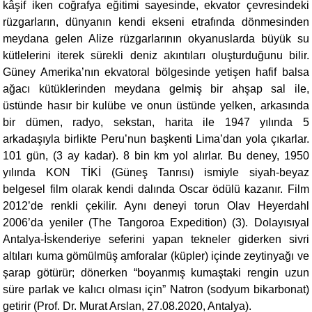
kâşif iken coğrafya eğitimi sayesinde, ekvator çevresindeki
rüzgarların, dünyanın kendi ekseni etrafında dönmesinden
meydana gelen Alize rüzgarlarının okyanuslarda büyük su
kütlelerini iterek sürekli deniz akıntıları oluşturduğunu bilir.
Güney Amerika’nın ekvatoral bölgesinde yetişen hafif balsa
ağacı kütüklerinden meydana gelmiş bir ahşap sal ile,
üstünde hasır bir kulübe ve onun üstünde yelken, arkasında
bir dümen, radyo, sekstan, harita ile 1947 yılında 5
arkadaşıyla birlikte Peru’nun başkenti Lima’dan yola çıkarlar.
101 gün, (3 ay kadar). 8 bin km yol alırlar. Bu deney, 1950
yılında KON TİKİ (Güneş Tanrısı) ismiyle siyah-beyaz
belgesel film olarak kendi dalında Oscar ödülü kazanır. Film
2012’de renkli çekilir. Aynı deneyi torun Olav Heyerdahl
2006’da yeniler (The Tangoroa Expedition) (3). Dolayısıyal
Antalya-İskenderiye seferini yapan tekneler giderken sivri
altıları kuma gömülmüş amforalar (küpler) içinde zeytinyağı ve
şarap götürür; dönerken “boyanmış kumaştaki rengin uzun
süre parlak ve kalıcı olması için” Natron (sodyum bikarbonat)
getirir (Prof. Dr. Murat Arslan, 27.08.2020, Antalya).