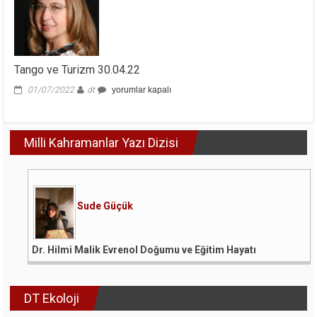
Tango ve Turizm 30.04.22
Tango
01/07/2022
dt
yorumlar kapalı
ve
Turizm
30.04.22
Milli Kahramanlar Yazı Dizisi
için
Sude Güçük
Dr. Hilmi Malik Evrenol Doğumu ve Eğitim Hayatı
DT Ekoloji