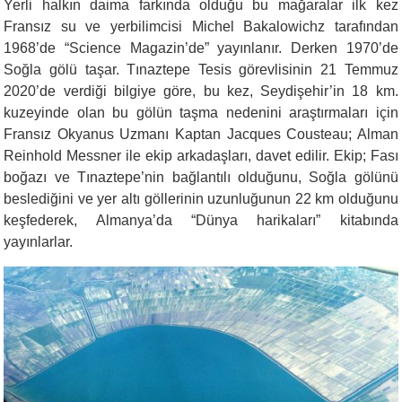
Yerli halkın daima farkında olduğu bu mağaralar ilk kez
Fransız su ve yerbilimcisi Michel Bakalowichz tarafından
1968’de “Science Magazin’de” yayınlanır. Derken 1970’de
Soğla gölü taşar. Tınaztepe Tesis görevlisinin 21 Temmuz
2020’de verdiği bilgiye göre, bu kez, Seydişehir’in 18 km.
kuzeyinde olan bu gölün taşma nedenini araştırmaları için
Fransız Okyanus Uzmanı Kaptan Jacques Cousteau; Alman
Reinhold Messner ile ekip arkadaşları, davet edilir. Ekip; Fası
boğazı ve Tınaztepe’nin bağlantılı olduğunu, Soğla gölünü
beslediğini ve yer altı göllerinin uzunluğunun 22 km olduğunu
keşfederek, Almanya’da “Dünya harikaları” kitabında
yayınlarlar.