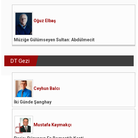
Oğuz Elbaş
Müziğe Gülümseyen Sultan: Abdülmecit
DT Gezi
Ceyhun Balcı
İki Günde Şanghay
Mustafa Kaymakçı