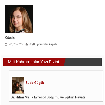
için
Kibele
Kibele
01/03/2021
dt
yorumlar kapalı
için
Milli Kahramanlar Yazı Dizisi
Sude Güçük
Dr. Hilmi Malik Evrenol Doğumu ve Eğitim Hayatı