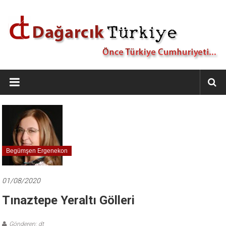
İçeriğe
geç
Dağarcık
Türkiye
Önce
Türkiye
Cumhuriyeti…
Begümşen Ergenekon
01/08/2020
Tınaztepe Yeraltı Gölleri
Gönderen: dt