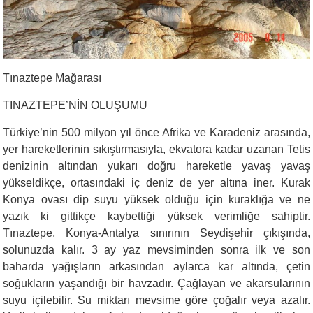
Tınaztepe Mağarası
TINAZTEPE’NİN OLUŞUMU
Türkiye’nin 500 milyon yıl önce Afrika ve Karadeniz arasında,
yer hareketlerinin sıkıştırmasıyla, ekvatora kadar uzanan Tetis
denizinin altından yukarı doğru hareketle yavaş yavaş
yükseldikçe, ortasındaki iç deniz de yer altına iner. Kurak
Konya ovası dip suyu yüksek olduğu için kuraklığa ve ne
yazık ki gittikçe kaybettiği yüksek verimliğe sahiptir.
Tınaztepe, Konya-Antalya sınırının Seydişehir çıkışında,
solunuzda kalır. 3 ay yaz mevsiminden sonra ilk ve son
baharda yağışların arkasından aylarca kar altında, çetin
soğukların yaşandığı bir havzadır. Çağlayan ve akarsularının
suyu içilebilir. Su miktarı mevsime göre çoğalır veya azalır.