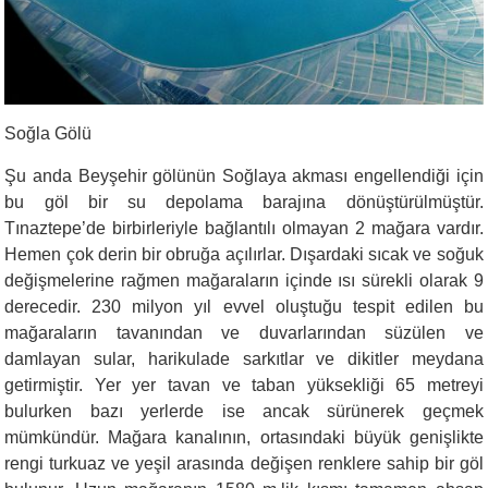
Soğla Gölü
Şu anda Beyşehir gölünün Soğlaya akması engellendiği için
bu göl bir su depolama barajına dönüştürülmüştür.
Tınaztepe’de birbirleriyle bağlantılı olmayan 2 mağara vardır.
Hemen çok derin bir obruğa açılırlar. Dışardaki sıcak ve soğuk
değişmelerine rağmen mağaraların içinde ısı sürekli olarak 9
derecedir. 230 milyon yıl evvel oluştuğu tespit edilen bu
mağaraların tavanından ve duvarlarından süzülen ve
damlayan sular, harikulade sarkıtlar ve dikitler meydana
getirmiştir. Yer yer tavan ve taban yüksekliği 65 metreyi
bulurken bazı yerlerde ise ancak sürünerek geçmek
mümkündür. Mağara kanalının, ortasındaki büyük genişlikte
rengi turkuaz ve yeşil arasında değişen renklere sahip bir göl