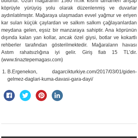
bulunur. Uzun mağaranın 1580 m.lik kısmı tamamen ahşap
köprüyle yürüyüş yolu olarak düzenlenmiş ve duvarlar
aydınlatılmıştır. Mağaraya ulaşmadan evvel yağmur ve eriyen
kar suları küçük çaylardan ve salkım salkım çağlayanlardan
meydana gelen, eşsiz bir manzaraya sahiptir. Ana köprünün
dışında kalan yan kollar, ancak özel giysi, botlar ve kokartlı
rehberler tarafından gösterilmektedir. Mağaraların havası
Astım rahatsızlığına iyi gelir. Giriş fiatı 15 TL’dir.
(www.tinaztepemagası.com)
B.Ergenekon, dagarcikturkiye.com/2017/03/01/giden-
gelmez-daglari-kuma-davasi-gara-dayi/